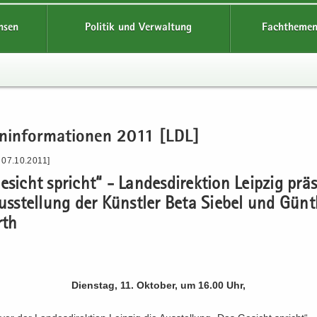
hsen
Politik und Verwaltung
Fachthemen
n­in­for­ma­tio­nen 2011 [LDL]
 07.10.2011]
­sicht spricht“ - Lan­des­di­rek­ti­on Leip­zig prä­
us­stel­lung der Künst­ler Beta Sie­bel und Gün­
rth
Diens­tag, 11. Ok­to­ber, um 16.00 Uhr,