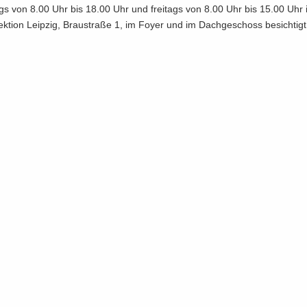
ags von 8.00 Uhr bis 18.00 Uhr und frei­tags von 8.00 Uhr bis 15.00 Uhr 
rek­ti­on Leip­zig, Brau­stra­ße 1, im Foyer und im Dach­ge­schoss be­sich­tig