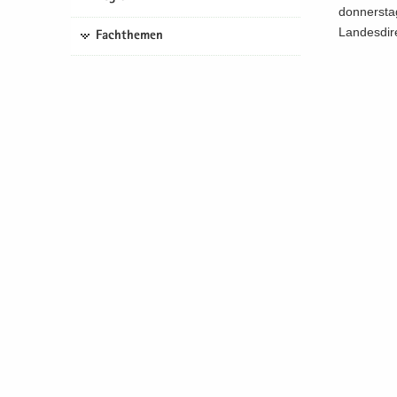
don­ners­t
Lan­des­di­
Fachthemen