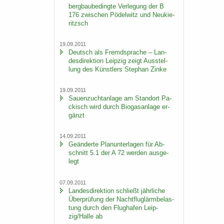
berg­bau­be­ding­te Ver­le­gung der B
176 zwi­schen Pö­del­witz und Neu­kie­
ritzsch
19.09.2011
Deutsch als Fremd­spra­che – Lan­
des­di­rek­ti­on Leip­zig zeigt Aus­stel­
lung des Künst­lers Ste­phan Zinke
19.09.2011
Sauen­zucht­an­la­ge am Stand­ort Pa­
ckisch wird durch Bio­gas­an­la­ge er­
gänzt
14.09.2011
Ge­än­der­te Plan­un­ter­la­gen für Ab­
schnitt 5.1 der A 72 wer­den aus­ge­
legt
07.09.2011
Lan­des­di­rek­ti­on schließt jähr­li­che
Über­prü­fung der Nacht­flug­lärm­be­las­
tung durch den Flug­ha­fen Leip­
zig/Halle ab