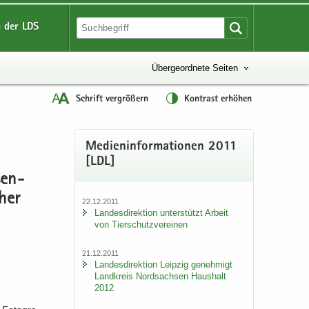
 der LDS
Übergeordnete Seiten
Schrift vergrößern
Kontrast erhöhen
Me­di­en­in­for­ma­tio­nen 2011
[LDL]
sen­
ther
22.12.2011
Lan­des­di­rek­ti­on un­ter­stützt Ar­beit
von Tier­schutz­ver­ei­nen
21.12.2011
Lan­des­di­rek­ti­on Leip­zig ge­neh­migt
Land­kreis Nord­sach­sen Haus­halt
2012