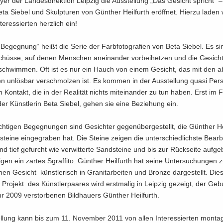
er der Lan­des­di­rek­ti­on Leip­zig die Aus­stel­lung „Das Ge­sicht spricht“ –
ta Sie­bel und Skulp­tu­ren von Gün­ther Heil­furth er­öff­net. Hier­zu laden 
ter­es­sier­ten herz­lich ein!
e Be­geg­nung“ heißt die Serie der Farb­fo­to­gra­fien von Beta Sie­bel. Es si
hüs­se, auf denen Men­schen an­ein­an­der vor­bei­het­zen und die Ge­sich­
­schwim­men. Oft ist es nur ein Hauch von einem Ge­sicht, das mit den ab
en un­lös­bar ver­schmol­zen ist. Es kom­men in der Aus­stel­lung quasi Per­
in Kon­takt, die in der Rea­li­tät nichts mit­ein­an­der zu tun haben. Erst im
er Künst­le­rin Beta Sie­bel, gehen sie eine Be­zie­hung ein.
ch­ti­gen Be­geg­nun­gen sind Ge­sich­ter ge­gen­über­ge­stellt, die Gün­ther He
­stei­ne ein­ge­gra­ben hat. Die Stei­ne zei­gen die un­ter­schied­lichs­te Be­ar­b
d tief ge­furcht wie ver­wit­ter­te Sand­stei­ne und bis zur Rück­sei­te auf­ge
i­gen ein zar­tes Sgraf­fi­to. Gün­ther Heil­furth hat seine Un­ter­su­chun­gen
hen Ge­sicht künst­le­risch in Gra­nit­ar­bei­ten und Bron­ze dar­ge­stellt. Die
Pro­jekt des Künst­ler­paa­res wird erst­ma­lig in Leip­zig ge­zeigt, der Ge­bur
 2009 ver­stor­be­nen Bild­hau­ers Gün­ther Heil­furth.
l­lung kann bis zum 11. No­vem­ber 2011 von allen In­ter­es­sier­ten mon­ta