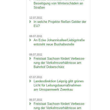
Be­sei­ti­gung von Win­ter­schä­den an
Stra­ßen
12.07.2011
In wel­che Pro­jek­te flie­ßen Gel­der der
EU?
08.07.2011
An Ecke Jo­han­ni­s­al­lee/Lie­big­stra­ße
ent­steht neue Bus­hal­te­stel­le
08.07.2011
Frei­staat Sach­sen för­dert Ver­bes­se­
rung der Ver­kehrs­ver­hält­nis­se am
Bahn­hof Do­ber­schütz
07.07.2011
Lan­des­di­rek­ti­on Leip­zig gibt grü­nes
Licht für Lei­tungs­bau­maß­nah­men
am Um­spann­werk Zwenkau
06.07.2011
Frei­staat Sach­sen för­dert Ver­bes­se­
rung der Ver­kehrs­ver­hält­nis­se am