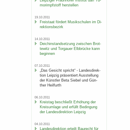
Leip­zi­ger Fraun­ho­fer In­sti­tut darf Tu­
mor­impf­stoff her­stel­len
19.10.2011
Frei­staat för­dert Mu­sik­schu­len im Di­
rek­ti­ons­be­zirk
14.10.2011
Deich­in­stand­set­zung zwi­schen Brot­
te­witz und Tor­gau­er Elb­brü­cke kann
be­gin­nen
07.10.2011
„Das Ge­sicht spricht“ - Lan­des­di­rek­
ti­on Leip­zig prä­sen­tiert Aus­stel­lung
der Künst­ler Beta Sie­bel und Gün­
ther Heil­furth
06.10.2011
Kreis­tag be­schließt Er­hö­hung der
Kreis­um­la­ge und er­füllt Be­din­gung
der Lan­des­di­rek­ti­on Leip­zig
04.10.2011
Lan­des­di­rek­ti­on er­teilt Bau­recht für