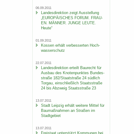
06.09.2011
Lan­des­di­rek­ti­on zeigt Aus­stel­lung
„EU­RO­PÄI­SCHES FORUM. FRAU­
EN. MÄN­NER. JUNGE LEUTE.
Heute“
01.09.2011
Kos­sen er­hält ver­bes­ser­ten Hoch­
was­ser­schutz
22.07.2011
Lan­des­di­rek­ti­on er­teilt Bau­recht für
Aus­bau des Kno­ten­punk­tes Bun­des­
stra­ße 182/Staat­stra­ße 24 süd­lich
Tor­gau, ein­schließ­lich Staats­stra­ße
24 bis Ab­zweig Staats­stra­ße 23
13.07.2011
Stadt Leip­zig er­hält wei­te­re Mit­tel für
Bau­maß­nah­men an Stra­ßen im
Stadt­ge­biet
13.07.2011
Frei­staat un­ter­stützt Kom­mu­nen bei