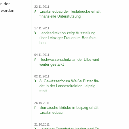
in der
22.11.2011
t wer­den.
Er­satz­neu­bau der Tes­la­b­rü­cke er­hält
fi­nan­zi­el­le Un­ter­stüt­zung
17.11.2011
Lan­des­di­rek­ti­on zeigt Aus­stel­lung
über Leip­zi­ger Frau­en im Be­rufs­le­
ben
04.11.2011
Hoch­was­ser­schutz an der Elbe wird
wei­ter ge­stärkt
02.11.2011
8. Ge­wäs­ser­fo­rum Weiße Els­ter fin­
det in der Lan­des­di­rek­ti­on Leip­zig
statt
26.10.2011
Bor­na­i­sche Brü­cke in Leip­zig er­hält
Er­satz­neu­bau
21.10.2011