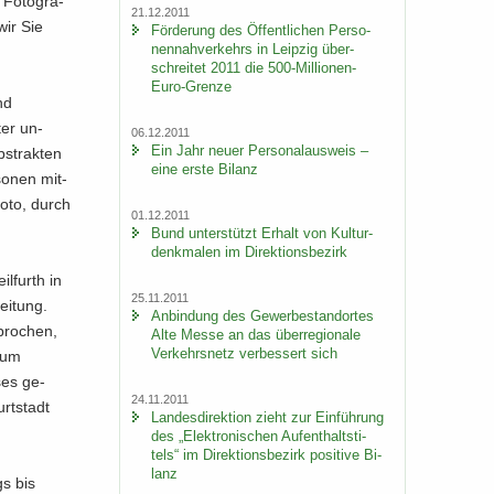
 Fo­to­gra­
21.12.2011
wir Sie
För­de­rung des Öf­fent­li­chen Per­so­
nen­nah­ver­kehrs in Leip­zig über­
schrei­tet 2011 die 500-​Millionen-
Euro-Grenze
nd
ter un­
06.12.2011
Ein Jahr neuer Per­so­nal­aus­weis –
s­trak­ten
eine erste Bi­lanz
so­nen mit­
 Foto, durch
01.12.2011
Bund un­ter­stützt Er­halt von Kul­tur­
denk­ma­len im Di­rek­ti­ons­be­zirk
il­furth in
25.11.2011
ei­tung.
An­bin­dung des Ge­wer­be­stand­or­tes
­bro­chen,
Alte Messe an das über­re­gio­na­le
Ver­kehrs­netz ver­bes­sert sich
 zum
­ses ge­
24.11.2011
t­s­tadt
Lan­des­di­rek­ti­on zieht zur Ein­füh­rung
des „Elek­tro­ni­schen Auf­ent­halts­ti­
tels“ im Di­rek­ti­ons­be­zirk po­si­ti­ve Bi­
lanz
gs bis