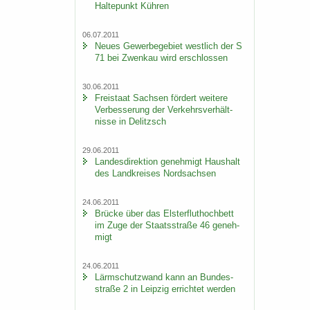
Hal­te­punkt Küh­ren
06.07.2011
Neues Ge­wer­be­ge­biet west­lich der S
71 bei Zwenkau wird er­schlos­sen
30.06.2011
Frei­staat Sach­sen för­dert wei­te­re
Ver­bes­se­rung der Ver­kehrs­ver­hält­
nis­se in De­litzsch
29.06.2011
Lan­des­di­rek­ti­on ge­neh­migt Haus­halt
des Land­krei­ses Nord­sach­sen
24.06.2011
Brü­cke über das Els­ter­flut­hoch­bett
im Zuge der Staats­stra­ße 46 ge­neh­
migt
24.06.2011
Lärm­schutz­wand kann an Bun­des­
stra­ße 2 in Leip­zig er­rich­tet wer­den