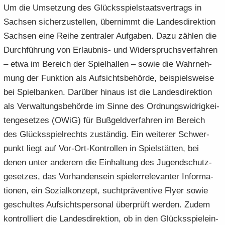
Um die Um­set­zung des Glücks­spiel­staats­ver­trags in
Sach­sen si­cher­zu­stel­len, über­nimmt die Lan­des­di­rek­ti­on
Sach­sen eine Reihe zen­tra­ler Auf­ga­ben. Dazu zäh­len die
Durch­füh­rung von Erlaubnis-​ und Wi­der­spruchs­ver­fah­ren
– etwa im Be­reich der Spiel­hal­len – sowie die Wahr­neh­
mung der Funk­ti­on als Auf­sichts­be­hör­de, bei­spiels­wei­se
bei Spiel­ban­ken. Dar­über hin­aus ist die Lan­des­di­rek­ti­on
als Ver­wal­tungs­be­hör­de im Sinne des Ord­nungs­wid­rig­kei­
ten­ge­set­zes (OWiG) für Buß­geld­ver­fah­ren im Be­reich
des Glücks­spiel­rechts zu­stän­dig. Ein wei­te­rer Schwer­
punkt liegt auf Vor-​Ort-Kontrollen in Spiel­stät­ten, bei
denen unter an­de­rem die Ein­hal­tung des Ju­gend­schutz­
ge­set­zes, das Vor­han­den­sein spie­l­er­re­le­van­ter In­for­ma­
tio­nen, ein So­zi­al­kon­zept, sucht­prä­ven­ti­ve Flyer sowie
ge­schul­tes Auf­sichts­per­so­nal über­prüft wer­den. Zudem
kon­trol­liert die Lan­des­di­rek­ti­on, ob in den Glücks­spiel­ein­