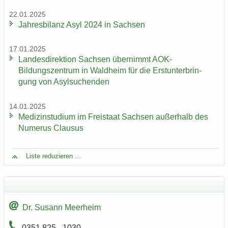
22.01.2025
Jah­res­bi­lanz Asyl 2024 in Sach­sen
17.01.2025
Lan­des­di­rek­ti­on Sach­sen über­nimmt AOK-​
Bildungszentrum in Wald­heim für die Erst­un­ter­brin­
gung von Asyl­su­chen­den
14.01.2025
Me­di­zin­stu­di­um im Frei­staat Sach­sen au­ßer­halb des
Nu­me­rus Clau­sus
Liste re­du­zie­ren ...
Dr. Su­sann Meer­heim
0351 825 - 1030