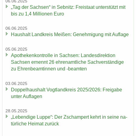
06.06.2025
„Tag der Sach­sen“ in Seb­nitz: Frei­staat un­ter­stützt mit
bis zu 1,4 Mil­lio­nen Euro
06.06.2025
Haus­halt Land­kreis Mei­ßen: Ge­neh­mi­gung mit Auf­la­ge
05.06.2025
Apo­the­ken­kon­trol­le in Sach­sen: Lan­des­di­rek­ti­on
Sach­sen er­nennt 26 eh­ren­amt­li­che Sach­ver­stän­di­ge
zu Eh­ren­be­am­tin­nen und -​beamten
03.06.2025
Dop­pel­haus­halt Vogt­land­kreis 2025/2026: Frei­ga­be
unter Auf­la­gen
28.05.2025
„Le­ben­di­ge Luppe“: Der Zscham­pert kehrt in seine na­
tür­li­che Hei­mat zu­rück