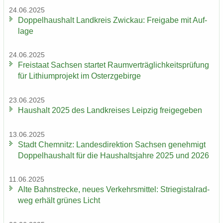
24.06.2025
Dop­pel­haus­halt Land­kreis Zwi­ckau: Frei­ga­be mit Auf­
la­ge
24.06.2025
Frei­staat Sach­sen star­tet Ra­um­ver­träg­lich­keits­prü­fung
für Li­thi­um­pro­jekt im Ost­erz­ge­bir­ge
23.06.2025
Haus­halt 2025 des Land­krei­ses Leip­zig frei­ge­ge­ben
13.06.2025
Stadt Chem­nitz: Lan­des­di­rek­ti­on Sach­sen ge­neh­migt
Dop­pel­haus­halt für die Haus­halts­jah­re 2025 und 2026
11.06.2025
Alte Bahn­stre­cke, neues Ver­kehrs­mit­tel: Strie­gi­st­al­rad­
weg er­hält grü­nes Licht