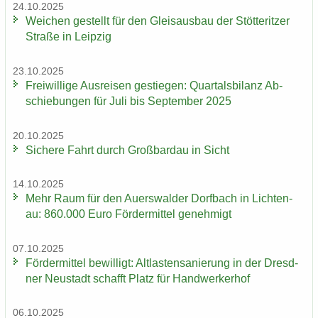
24.10.2025
Wei­chen ge­stellt für den Gleis­aus­bau der Stöt­terit­zer
Stra­ße in Leip­zig
23.10.2025
Frei­wil­li­ge Aus­rei­sen ge­stie­gen: Quar­tals­bi­lanz Ab­
schie­bun­gen für Juli bis Sep­tem­ber 2025
20.10.2025
Si­che­re Fahrt durch Groß­bardau in Sicht
14.10.2025
Mehr Raum für den Au­ers­wal­der Dorf­bach in Lich­ten­
au: 860.000 Euro För­der­mit­tel ge­neh­migt
07.10.2025
För­der­mit­tel be­wil­ligt: Alt­las­ten­sa­nie­rung in der Dresd­
ner Neu­stadt schafft Platz für Hand­wer­ker­hof
06.10.2025