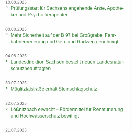
18.08.2025
Prü­fungs­start für Sach­sens an­ge­hen­de Ärzte, Apo­the­
ker und Psy­cho­the­ra­peu­ten
08.08.2025
Mehr Si­cher­heit auf der B 97 bei Groß­gra­be: Fahr­
bahn­erneue­rung und Geh- und Rad­weg ge­neh­migt
04.08.2025
Lan­des­di­rek­ti­on Sach­sen be­stellt neuen Lan­des­na­tur­
schutz­be­auf­trag­ten
30.07.2025
Müg­litz­tal­stra­ße er­hält Stein­schlag­schutz
22.07.2025
Löß­nitz­bach er­wacht – För­der­mit­tel für Re­na­tu­rie­rung
und Hoch­was­ser­schutz be­wil­ligt
21.07.2025