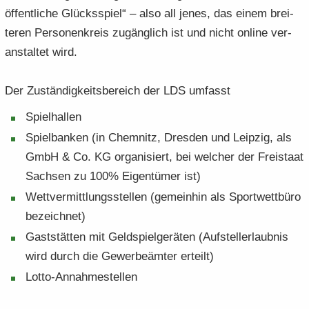
öf­fent­li­che Glücks­spiel“ – also all jenes, das einem brei­
te­ren Per­so­nen­kreis zu­gäng­lich ist und nicht on­line ver­
an­stal­tet wird.
Der Zu­stän­dig­keits­be­reich der LDS um­fasst
Spiel­hal­len
Spiel­ban­ken (in Chem­nitz, Dres­den und Leip­zig, als
GmbH & Co. KG or­ga­ni­siert, bei wel­cher der Frei­staat
Sach­sen zu 100% Ei­gen­tü­mer ist)
Wett­ver­mitt­lungs­stel­len (ge­mein­hin als Sport­wett­bü­ro
be­zeich­net)
Gast­stät­ten mit Geld­spiel­ge­rä­ten (Auf­stell­er­laub­nis
wird durch die Ge­wer­be­äm­ter er­teilt)
Lotto-​Annahmestellen