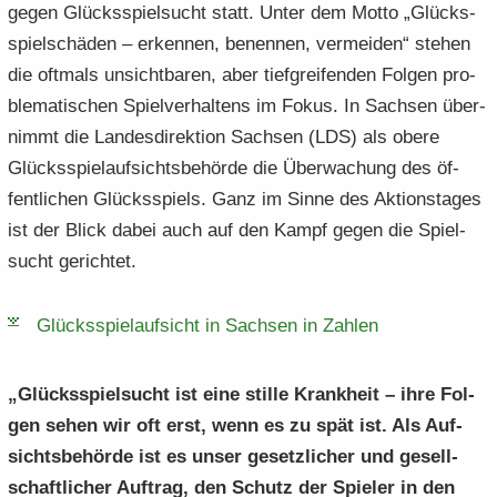
gegen Glücks­spiel­sucht statt. Unter dem Motto „Glücks­
e
e
­
t
a
­
spiel­schä­den – er­ken­nen, be­nen­nen, ver­mei­den“ ste­hen
n
n
o
i
­
m
­
­
n
­
die oft­mals un­sicht­ba­ren, aber tief­grei­fen­den Fol­gen pro­
t
a
d
d
o
i
­
ble­ma­ti­schen Spiel­ver­hal­tens im Fokus. In Sach­sen über­
e
e
n
­
t
nimmt die Lan­des­di­rek­ti­on Sach­sen (LDS) als obere
N
N
o
i
Glücks­spiel­auf­sichts­be­hör­de die Über­wa­chung des öf­
a
a
n
­
­
fent­li­chen Glücks­spiels. Ganz im Sinne des Ak­ti­ons­ta­ges
­
o
v
v
ist der Blick dabei auch auf den Kampf gegen die Spiel­
n
i
i
sucht ge­rich­tet.
­
­
g
g
Glücks­spiel­auf­sicht in Sach­sen in Zah­len
a
a
­
­
t
t
„Glücks­spiel­sucht ist eine stil­le Krank­heit – ihre Fol­
i
i
gen sehen wir oft erst, wenn es zu spät ist. Als Auf­
­
­
o
o
sichts­be­hör­de ist es unser ge­setz­li­cher und ge­sell­
n
n
schaft­li­cher Auf­trag, den Schutz der Spie­ler in den