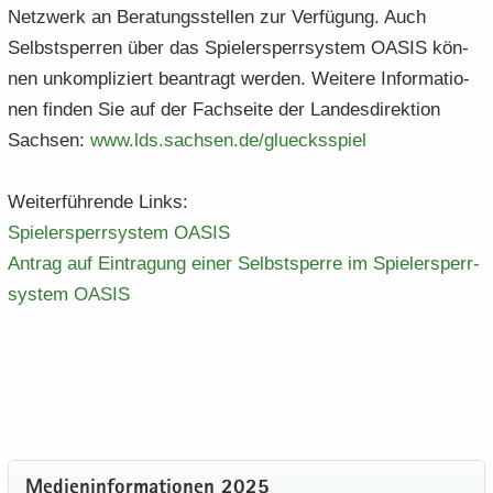
Netz­werk an Be­ra­tungs­stel­len zur Ver­fü­gung. Auch
Selbst­sper­ren über das Spie­ler­sperr­sys­tem OASIS kön­
nen un­kom­pli­ziert be­an­tragt wer­den. Wei­te­re In­for­ma­tio­
nen fin­den Sie auf der Fach­sei­te der Lan­des­di­rek­ti­on
Sach­sen:
www.​lds.​sachsen.​de/​gluecksspiel
Wei­ter­füh­ren­de Links:
Spie­ler­sperr­sys­tem OASIS
An­trag auf Ein­tra­gung einer Selbst­sper­re im Spie­ler­sperr­
sys­tem OASIS
Me­di­en­in­for­ma­tio­nen 2025