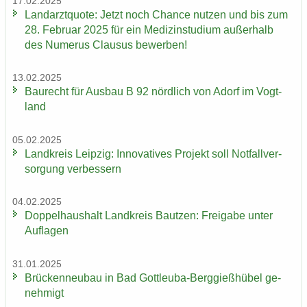
17.02.2025
Land­arzt­quo­te: Jetzt noch Chan­ce nut­zen und bis zum
28. Fe­bru­ar 2025 für ein Me­di­zin­stu­di­um au­ßer­halb
des Nu­me­rus Clau­sus be­wer­ben!
13.02.2025
Bau­recht für Aus­bau B 92 nörd­lich von Adorf im Vogt­
land
05.02.2025
Land­kreis Leip­zig: In­no­va­ti­ves Pro­jekt soll Not­fall­ver­
sor­gung ver­bes­sern
04.02.2025
Dop­pel­haus­halt Land­kreis Baut­zen: Frei­ga­be unter
Auf­la­gen
31.01.2025
Brü­cken­neu­bau in Bad Gottleuba-​Berggießhübel ge­
neh­migt