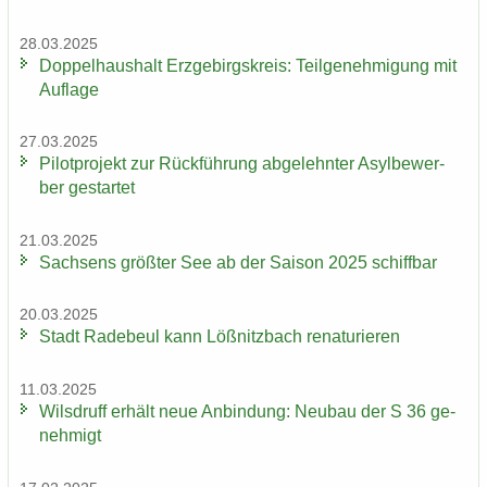
28.03.2025
Dop­pel­haus­halt Erz­ge­birgs­kreis: Teil­ge­neh­mi­gung mit
Auf­la­ge
27.03.2025
Pi­lot­pro­jekt zur Rück­füh­rung ab­ge­lehn­ter Asyl­be­wer­
ber ge­star­tet
21.03.2025
Sach­sens größ­ter See ab der Sai­son 2025 schiff­bar
20.03.2025
Stadt Ra­de­beul kann Löß­nitz­bach re­na­tu­rie­ren
11.03.2025
Wilsd­ruff er­hält neue An­bin­dung: Neu­bau der S 36 ge­
neh­migt