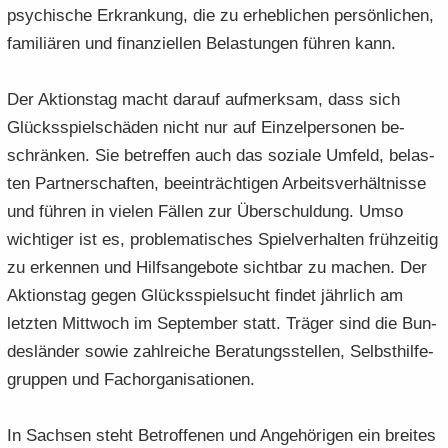
psy­chi­sche Er­kran­kung, die zu er­heb­li­chen per­sön­li­chen,
fa­mi­liä­ren und fi­nan­zi­el­len Be­las­tun­gen füh­ren kann.
Der Ak­ti­ons­tag macht dar­auf auf­merk­sam, dass sich
Glücks­spiel­schä­den nicht nur auf Ein­zel­per­so­nen be­
schrän­ken. Sie be­tref­fen auch das so­zia­le Um­feld, be­las­
ten Part­ner­schaf­ten, be­ein­träch­ti­gen Ar­beits­ver­hält­nis­se
und füh­ren in vie­len Fäl­len zur Über­schul­dung. Umso
wich­ti­ger ist es, pro­ble­ma­ti­sches Spiel­ver­hal­ten früh­zei­tig
zu er­ken­nen und Hilfs­an­ge­bo­te sicht­bar zu ma­chen. Der
Ak­ti­ons­tag gegen Glücks­spiel­sucht fin­det jähr­lich am
letz­ten Mitt­woch im Sep­tem­ber statt. Trä­ger sind die Bun­
des­län­der sowie zahl­rei­che Be­ra­tungs­stel­len, Selbst­hil­fe­
grup­pen und Fach­or­ga­ni­sa­tio­nen.
In Sach­sen steht Be­trof­fe­nen und An­ge­hö­ri­gen ein brei­tes