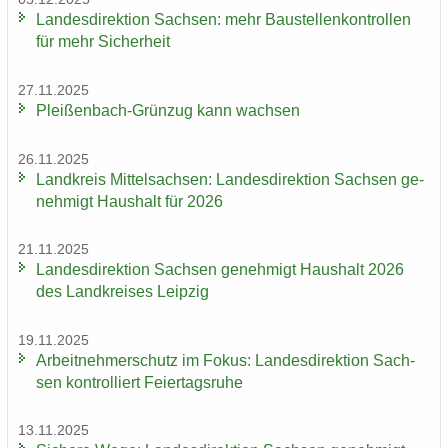
Lan­des­di­rek­ti­on Sach­sen: mehr Bau­stel­len­kon­trol­len
für mehr Si­cher­heit
27.11.2025
Pleißenbach-​Grünzug kann wach­sen
26.11.2025
Land­kreis Mit­tel­sach­sen: Lan­des­di­rek­ti­on Sach­sen ge­
neh­migt Haus­halt für 2026
21.11.2025
Lan­des­di­rek­ti­on Sach­sen ge­neh­migt Haus­halt 2026
des Land­krei­ses Leip­zig
19.11.2025
Ar­beit­neh­mer­schutz im Fokus: Lan­des­di­rek­ti­on Sach­
sen kon­trol­liert Fei­er­tags­ru­he
13.11.2025