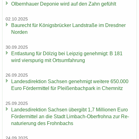
Ol­bern­hau­er De­po­nie wird auf den Zahn ge­fühlt
02.10.2025
Bau­recht für Kö­nigs­brü­cker Land­stra­ße im Dresd­ner
Nor­den
30.09.2025
Ent­las­tung für Döl­zig bei Leip­zig ge­neh­migt: B 181
wird vier­spu­rig mit Orts­um­fah­rung
26.09.2025
Lan­des­di­rek­ti­on Sach­sen ge­neh­migt wei­te­re 650.000
Euro För­der­mit­tel für Plei­ßen­bach­park in Chem­nitz
25.09.2025
Lan­des­di­rek­ti­on Sach­sen über­gibt 1,7 Mil­lio­nen Euro
För­der­mit­tel an die Stadt Limbach-​Oberfrohna zur Re­
na­tu­rie­rung des Frohn­bachs
24.09.2025