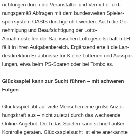
rich­tun­gen durch die Ver­an­stal­ter und Ver­mitt­ler ord­
nungs­ge­mäß Ab­fra­gen mit dem bun­des­wei­ten Spie­ler­
sperr­sys­tem OASIS durch­ge­führt wer­den. Auch die Ge­
neh­mi­gung und Be­auf­sich­ti­gung der Lotto-​
Annahmestellen der Säch­si­schen Lot­to­ge­sell­schaft mbH
fällt in ihren Auf­ga­ben­be­reich. Er­gän­zend er­teilt die Lan­
des­di­rek­ti­on Er­laub­nis­se für Klei­ne Lot­te­rien und Aus­spie­
lun­gen, etwa beim PS-​Sparen oder bei Tom­bo­las.
Glücks­spiel kann zur Sucht füh­ren – mit schwe­ren
Fol­gen
Glücks­spiel übt auf viele Men­schen eine große An­zie­
hungs­kraft aus – nicht zu­letzt durch das wach­sen­de
Online-​Angebot. Doch das Spie­len kann schnell außer
Kon­trol­le ge­ra­ten. Glücks­spiel­sucht ist eine an­er­kann­te