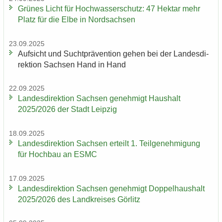
Grü­nes Licht für Hoch­was­ser­schutz: 47 Hekt­ar mehr
Platz für die Elbe in Nord­sach­sen
23.09.2025
Auf­sicht und Sucht­prä­ven­ti­on gehen bei der Lan­des­di­
rek­ti­on Sach­sen Hand in Hand
22.09.2025
Lan­des­di­rek­ti­on Sach­sen ge­neh­migt Haus­halt
2025/2026 der Stadt Leip­zig
18.09.2025
Lan­des­di­rek­ti­on Sach­sen er­teilt 1. Teil­ge­neh­mi­gung
für Hoch­bau an ESMC
17.09.2025
Lan­des­di­rek­ti­on Sach­sen ge­neh­migt Dop­pel­haus­halt
2025/2026 des Land­krei­ses Gör­litz