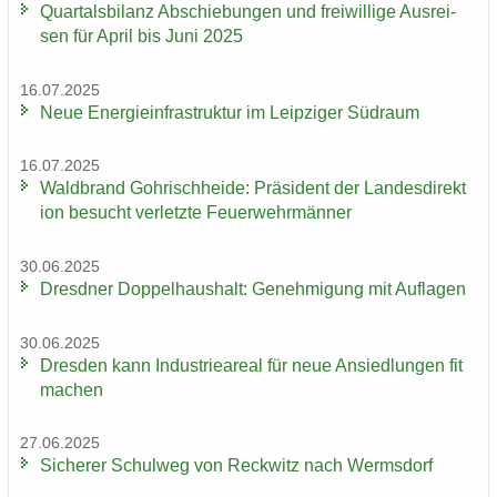
Quar­tals­bi­lanz Ab­schie­bun­gen und frei­wil­li­ge Aus­rei­
sen für April bis Juni 2025
16.07.2025
Neue En­er­gie­in­fra­struk­tur im Leip­zi­ger Süd­raum
16.07.2025
Wald­brand Gohrisch­hei­de: Prä­si­dent der Lan­des­di­rek­t
i­on be­sucht ver­letz­te Feu­er­wehr­män­ner
30.06.2025
Dresd­ner Dop­pel­haus­halt: Ge­neh­mi­gung mit Auf­la­gen
30.06.2025
Dres­den kann In­dus­trie­are­al für neue An­sied­lun­gen fit
ma­chen
27.06.2025
Si­che­rer Schul­weg von Reck­witz nach Werms­dorf