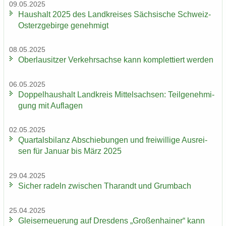
09.05.2025
Haus­halt 2025 des Land­krei­ses Säch­si­sche Schweiz-​
Osterzgebirge ge­neh­migt
08.05.2025
Ober­lau­sit­zer Ver­kehrs­ach­se kann kom­plet­tiert wer­den
06.05.2025
Dop­pel­haus­halt Land­kreis Mit­tel­sach­sen: Teil­ge­neh­mi­
gung mit Auf­la­gen
02.05.2025
Quar­tals­bi­lanz Ab­schie­bun­gen und frei­wil­li­ge Aus­rei­
sen für Ja­nu­ar bis März 2025
29.04.2025
Si­cher ra­deln zwi­schen Tha­randt und Grum­bach
25.04.2025
Gleis­er­neue­rung auf Dres­dens „Gro­ßen­hai­ner“ kann