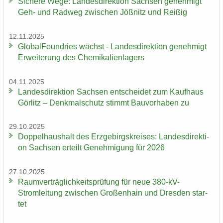
Si­che­re Wege: Lan­des­di­rek­ti­on Sach­sen ge­neh­migt
Geh- und Rad­weg zwi­schen Jöß­nitz und Rei­ßig
12.11.2025
Glo­bal­Found­ries wächst - Lan­des­di­rek­ti­on ge­neh­migt
Er­wei­te­rung des Che­mi­ka­li­en­la­gers
04.11.2025
Lan­des­di­rek­ti­on Sach­sen ent­schei­det zum Kauf­haus
Gör­litz – Denk­mal­schutz stimmt Bau­vor­ha­ben zu
29.10.2025
Dop­pel­haus­halt des Erz­ge­birgs­krei­ses: Lan­des­di­rek­ti­
on Sach­sen er­teilt Ge­neh­mi­gung für 2026
27.10.2025
Ra­um­ver­träg­lich­keits­prü­fung für neue 380-​kV-
Stromleitung zwi­schen Gro­ßen­hain und Dres­den star­
tet