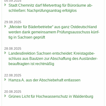
05.09.2025
Stadt Chem­nitz darf Miet­ver­trag für Bü­ro­räu­me ab­
schlie­ßen: Nach­prü­fungs­an­trag er­folg­los
29.08.2025
„Meis­ter für Bä­der­be­trie­be“ aus ganz Ost­deutsch­land
wer­den dank ge­mein­sa­mem Prü­fungs­aus­schuss künf­
tig in Sach­sen ge­prüft
28.08.2025
Lan­des­di­rek­ti­on Sach­sen ent­schei­det: Kreis­tags­be­
schluss aus Baut­zen zur Ab­schaf­fung des Aus­län­der­
be­auf­trag­ten ist recht­mä­ßig
22.08.2025
Hamza A. aus der Ab­schie­be­haft ent­las­sen
20.08.2025
Grü­nes Licht für Hoch­was­ser­schutz in Wal­den­burg