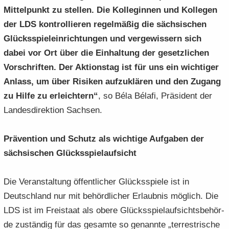
Mit­tel­punkt zu stel­len. Die Kol­le­gin­nen und Kol­le­gen
der LDS kon­trol­lie­ren re­gel­mä­ßig die säch­si­schen
Glücks­spiel­ein­rich­tun­gen und ver­ge­wis­sern sich
dabei vor Ort über die Ein­hal­tung der ge­setz­li­chen
Vor­schrif­ten. Der Ak­ti­ons­tag ist für uns ein wich­ti­ger
An­lass, um über Ri­si­ken auf­zu­klä­ren und den Zu­gang
zu Hilfe zu er­leich­tern“
, so Béla Bélafi, Prä­si­dent der
Lan­des­di­rek­ti­on Sach­sen.
Prä­ven­ti­on und Schutz als wich­ti­ge Auf­ga­ben der
säch­si­schen Glücks­spiel­auf­sicht
Die Ver­an­stal­tung öf­fent­li­cher Glücks­spie­le ist in
Deutsch­land nur mit be­hörd­li­cher Er­laub­nis mög­lich. Die
LDS ist im Frei­staat als obere Glücks­spiel­auf­sichts­be­hör­
de zu­stän­dig für das ge­sam­te so ge­nann­te „ter­res­tri­sche