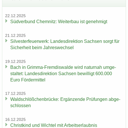
22.12.2025
Süd­ver­bund Chem­nitz: Wei­ter­bau ist ge­neh­migt
21.12.2025
Sil­ves­ter­feu­er­werk: Lan­des­di­rek­ti­on Sach­sen sorgt für
Si­cher­heit beim Jah­res­wech­sel
19.12.2025
Bach in Grimma-​Fremdiswalde wird na­tur­nah um­ge­
stal­tet: Lan­des­di­rek­ti­on Sach­sen be­wil­ligt 600.000
Euro För­der­mit­tel
17.12.2025
Wald­schlöß­chen­brü­cke: Er­gän­zen­de Prü­fun­gen ab­ge­
schlos­sen
16.12.2025
Christ­kind und Wich­tel mit Ar­beits­er­laub­nis