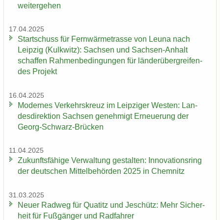
wei­ter­ge­hen
17.04.2025
Start­schuss für Fern­wär­me­tras­se von Leuna nach
Leip­zig (Kulk­witz): Sach­sen und Sachsen-​Anhalt
schaf­fen Rah­men­be­din­gun­gen für län­der­über­grei­fen­
des Pro­jekt
16.04.2025
Mo­der­nes Ver­kehrs­kreuz im Leip­zi­ger Wes­ten: Lan­
des­di­rek­ti­on Sach­sen ge­neh­migt Er­neue­rung der
Georg-​Schwarz-Brücken
11.04.2025
Zu­kunfts­fä­hi­ge Ver­wal­tung ge­stal­ten: In­no­va­ti­ons­ring
der deut­schen Mit­tel­be­hör­den 2025 in Chem­nitz
31.03.2025
Neuer Rad­weg für Qua­titz und Je­schütz: Mehr Si­cher­
heit für Fuß­gän­ger und Rad­fah­rer