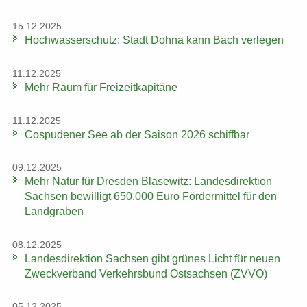
15.12.2025
Hoch­was­ser­schutz: Stadt Dohna kann Bach ver­le­gen
11.12.2025
Mehr Raum für Frei­zeit­ka­pi­tä­ne
11.12.2025
Cos­pu­de­ner See ab der Sai­son 2026 schiff­bar
09.12.2025
Mehr Natur für Dres­den Bla­se­witz: Lan­des­di­rek­ti­on
Sach­sen be­wil­ligt 650.000 Euro För­der­mit­tel für den
Land­gra­ben
08.12.2025
Lan­des­di­rek­ti­on Sach­sen gibt grü­nes Licht für neuen
Zweck­ver­band Ver­kehrs­bund Ost­sach­sen (ZVVO)
05.12.2025