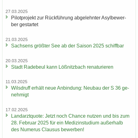
27.03.2025
Pi­lot­pro­jekt zur Rück­füh­rung ab­ge­lehn­ter Asyl­be­wer­
ber ge­star­tet
21.03.2025
Sach­sens größ­ter See ab der Sai­son 2025 schiff­bar
20.03.2025
Stadt Ra­de­beul kann Löß­nitz­bach re­na­tu­rie­ren
11.03.2025
Wilsd­ruff er­hält neue An­bin­dung: Neu­bau der S 36 ge­
neh­migt
17.02.2025
Land­arzt­quo­te: Jetzt noch Chan­ce nut­zen und bis zum
28. Fe­bru­ar 2025 für ein Me­di­zin­stu­di­um au­ßer­halb
des Nu­me­rus Clau­sus be­wer­ben!