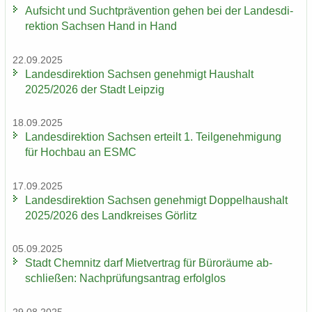
Auf­sicht und Sucht­prä­ven­ti­on gehen bei der Lan­des­di­
rek­ti­on Sach­sen Hand in Hand
22.09.2025
Lan­des­di­rek­ti­on Sach­sen ge­neh­migt Haus­halt
2025/2026 der Stadt Leip­zig
18.09.2025
Lan­des­di­rek­ti­on Sach­sen er­teilt 1. Teil­ge­neh­mi­gung
für Hoch­bau an ESMC
17.09.2025
Lan­des­di­rek­ti­on Sach­sen ge­neh­migt Dop­pel­haus­halt
2025/2026 des Land­krei­ses Gör­litz
05.09.2025
Stadt Chem­nitz darf Miet­ver­trag für Bü­ro­räu­me ab­
schlie­ßen: Nach­prü­fungs­an­trag er­folg­los