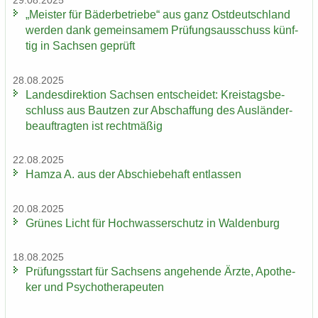
29.08.2025
„Meis­ter für Bä­der­be­trie­be“ aus ganz Ost­deutsch­land
wer­den dank ge­mein­sa­mem Prü­fungs­aus­schuss künf­
tig in Sach­sen ge­prüft
28.08.2025
Lan­des­di­rek­ti­on Sach­sen ent­schei­det: Kreis­tags­be­
schluss aus Baut­zen zur Ab­schaf­fung des Aus­län­der­
be­auf­trag­ten ist recht­mä­ßig
22.08.2025
Hamza A. aus der Ab­schie­be­haft ent­las­sen
20.08.2025
Grü­nes Licht für Hoch­was­ser­schutz in Wal­den­burg
18.08.2025
Prü­fungs­start für Sach­sens an­ge­hen­de Ärzte, Apo­the­
ker und Psy­cho­the­ra­peu­ten