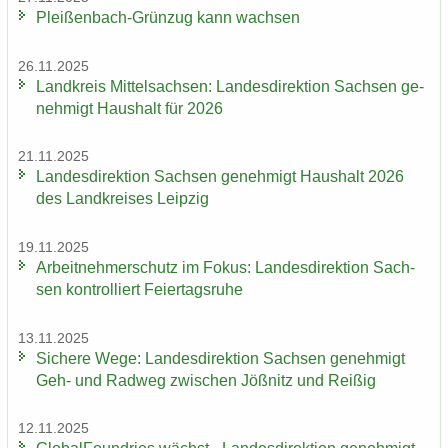
Pleißenbach-​Grünzug kann wach­sen
26.11.2025
Land­kreis Mit­tel­sach­sen: Lan­des­di­rek­ti­on Sach­sen ge­
neh­migt Haus­halt für 2026
21.11.2025
Lan­des­di­rek­ti­on Sach­sen ge­neh­migt Haus­halt 2026
des Land­krei­ses Leip­zig
19.11.2025
Ar­beit­neh­mer­schutz im Fokus: Lan­des­di­rek­ti­on Sach­
sen kon­trol­liert Fei­er­tags­ru­he
13.11.2025
Si­che­re Wege: Lan­des­di­rek­ti­on Sach­sen ge­neh­migt
Geh- und Rad­weg zwi­schen Jöß­nitz und Rei­ßig
12.11.2025