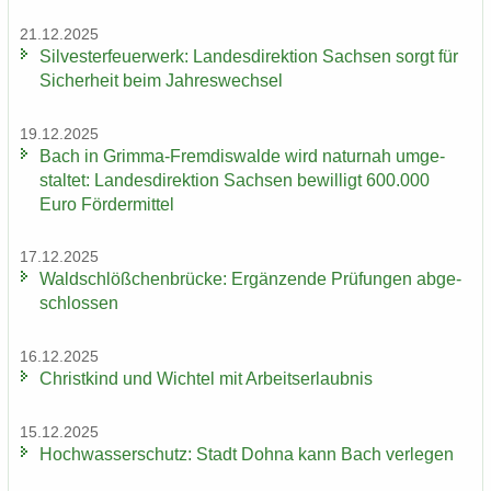
21.12.2025
Sil­ves­ter­feu­er­werk: Lan­des­di­rek­ti­on Sach­sen sorgt für
Si­cher­heit beim Jah­res­wech­sel
19.12.2025
Bach in Grimma-​Fremdiswalde wird na­tur­nah um­ge­
stal­tet: Lan­des­di­rek­ti­on Sach­sen be­wil­ligt 600.000
Euro För­der­mit­tel
17.12.2025
Wald­schlöß­chen­brü­cke: Er­gän­zen­de Prü­fun­gen ab­ge­
schlos­sen
16.12.2025
Christ­kind und Wich­tel mit Ar­beits­er­laub­nis
15.12.2025
Hoch­was­ser­schutz: Stadt Dohna kann Bach ver­le­gen