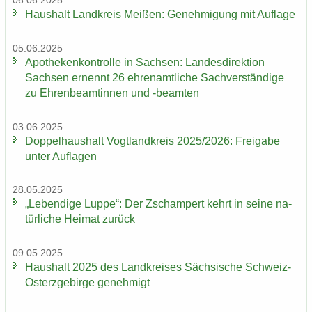
06.06.2025
Haus­halt Land­kreis Mei­ßen: Ge­neh­mi­gung mit Auf­la­ge
05.06.2025
Apo­the­ken­kon­trol­le in Sach­sen: Lan­des­di­rek­ti­on
Sach­sen er­nennt 26 eh­ren­amt­li­che Sach­ver­stän­di­ge
zu Eh­ren­be­am­tin­nen und -​beamten
03.06.2025
Dop­pel­haus­halt Vogt­land­kreis 2025/2026: Frei­ga­be
unter Auf­la­gen
28.05.2025
„Le­ben­di­ge Luppe“: Der Zscham­pert kehrt in seine na­
tür­li­che Hei­mat zu­rück
09.05.2025
Haus­halt 2025 des Land­krei­ses Säch­si­sche Schweiz-​
Osterzgebirge ge­neh­migt