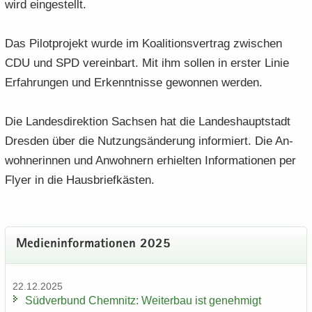
wird ein­ge­stellt.
Das Pi­lot­pro­jekt wurde im Ko­ali­ti­ons­ver­trag zwi­schen
CDU und SPD ver­ein­bart. Mit ihm sol­len in ers­ter Linie
Er­fah­run­gen und Er­kennt­nis­se ge­won­nen wer­den.
Die Lan­des­di­rek­ti­on Sach­sen hat die Lan­des­haupt­stadt
Dres­den über die Nut­zungs­än­de­rung in­for­miert. Die An­
woh­ne­rin­nen und An­woh­nern er­hiel­ten In­for­ma­tio­nen per
Flyer in die Haus­brief­käs­ten.
Me­di­en­in­for­ma­tio­nen 2025
22.12.2025
Süd­ver­bund Chem­nitz: Wei­ter­bau ist ge­neh­migt