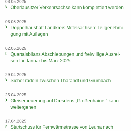
08.05.2025
Ober­lau­sit­zer Ver­kehrs­ach­se kann kom­plet­tiert wer­den
06.05.2025
Dop­pel­haus­halt Land­kreis Mit­tel­sach­sen: Teil­ge­neh­mi­
gung mit Auf­la­gen
02.05.2025
Quar­tals­bi­lanz Ab­schie­bun­gen und frei­wil­li­ge Aus­rei­
sen für Ja­nu­ar bis März 2025
29.04.2025
Si­cher ra­deln zwi­schen Tha­randt und Grum­bach
25.04.2025
Gleis­er­neue­rung auf Dres­dens „Gro­ßen­hai­ner“ kann
wei­ter­ge­hen
17.04.2025
Start­schuss für Fern­wär­me­tras­se von Leuna nach