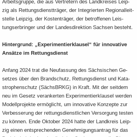
Ar­beits­grup­pe, die aus Ver­tre­tern des Land­krei­ses Leip­
zig als Ret­tungs­dienst­trä­ger, der In­te­grier­ten Re­gio­nal­leit­
stel­le Leip­zig, der Kos­ten­trä­ger, der be­trof­fe­nen Leis­
tungs­er­brin­ger und der Lan­des­di­rek­ti­on Sach­sen be­steht.
Hin­ter­grund: „Ex­pe­ri­men­tier­klau­sel“ für in­no­va­ti­ve
An­sät­ze im Ret­tungs­dienst
An­fang 2024 trat die Neu­fas­sung des Säch­si­schen Ge­
set­zes über den Brand­schutz, Ret­tungs­dienst und Ka­ta­
stro­phen­schutz (Sächs­BRKG) in Kraft. Mit der seit­dem
neu im Ge­setz ver­an­ker­ten Ex­pe­ri­men­tier­klau­sel wer­den
Mo­dell­pro­jek­te er­mög­licht, um in­no­va­ti­ve Kon­zep­te zur
Ver­bes­se­rung der ret­tungs­dienst­li­chen Ver­sor­gung tes­ten
zu kön­nen. Ende Ok­to­ber 2024 hatte der Land­kreis Leip­
zig einen ent­spre­chen­den Ge­neh­mi­gungs­an­trag für das