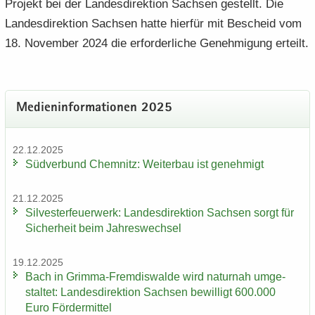
Pro­jekt bei der Lan­des­di­rek­ti­on Sach­sen ge­stellt. Die
Lan­des­di­rek­ti­on Sach­sen hatte hier­für mit Be­scheid vom
18. No­vem­ber 2024 die er­for­der­li­che Ge­neh­mi­gung er­teilt.
Me­di­en­in­for­ma­tio­nen 2025
22.12.2025
Süd­ver­bund Chem­nitz: Wei­ter­bau ist ge­neh­migt
21.12.2025
Sil­ves­ter­feu­er­werk: Lan­des­di­rek­ti­on Sach­sen sorgt für
Si­cher­heit beim Jah­res­wech­sel
19.12.2025
Bach in Grimma-​Fremdiswalde wird na­tur­nah um­ge­
stal­tet: Lan­des­di­rek­ti­on Sach­sen be­wil­ligt 600.000
Euro För­der­mit­tel