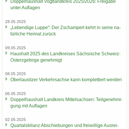
Dop­pel­haus­halt Vogt­land­kreis 2025/2026: Frei­ga­be
unter Auf­la­gen
28.05.2025
„Le­ben­di­ge Luppe“: Der Zscham­pert kehrt in seine na­
tür­li­che Hei­mat zu­rück
09.05.2025
Haus­halt 2025 des Land­krei­ses Säch­si­sche Schweiz-​
Osterzgebirge ge­neh­migt
08.05.2025
Ober­lau­sit­zer Ver­kehrs­ach­se kann kom­plet­tiert wer­den
06.05.2025
Dop­pel­haus­halt Land­kreis Mit­tel­sach­sen: Teil­ge­neh­mi­
gung mit Auf­la­gen
02.05.2025
Quar­tals­bi­lanz Ab­schie­bun­gen und frei­wil­li­ge Aus­rei­