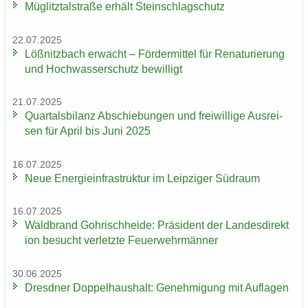
Müg­litz­tal­stra­ße er­hält Stein­schlag­schutz
22.07.2025
Löß­nitz­bach er­wacht – För­der­mit­tel für Re­na­tu­rie­rung
und Hoch­was­ser­schutz be­wil­ligt
21.07.2025
Quar­tals­bi­lanz Ab­schie­bun­gen und frei­wil­li­ge Aus­rei­
sen für April bis Juni 2025
16.07.2025
Neue En­er­gie­in­fra­struk­tur im Leip­zi­ger Süd­raum
16.07.2025
Wald­brand Gohrisch­hei­de: Prä­si­dent der Lan­des­di­rek­t
i­on be­sucht ver­letz­te Feu­er­wehr­män­ner
30.06.2025
Dresd­ner Dop­pel­haus­halt: Ge­neh­mi­gung mit Auf­la­gen