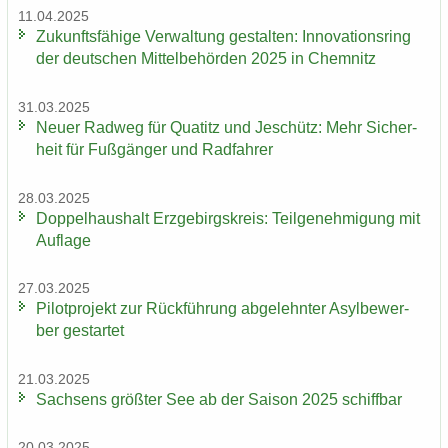
11.04.2025
Zu­kunfts­fä­hi­ge Ver­wal­tung ge­stal­ten: In­no­va­ti­ons­ring
der deut­schen Mit­tel­be­hör­den 2025 in Chem­nitz
31.03.2025
Neuer Rad­weg für Qua­titz und Je­schütz: Mehr Si­cher­
heit für Fuß­gän­ger und Rad­fah­rer
28.03.2025
Dop­pel­haus­halt Erz­ge­birgs­kreis: Teil­ge­neh­mi­gung mit
Auf­la­ge
27.03.2025
Pi­lot­pro­jekt zur Rück­füh­rung ab­ge­lehn­ter Asyl­be­wer­
ber ge­star­tet
21.03.2025
Sach­sens größ­ter See ab der Sai­son 2025 schiff­bar
20.03.2025