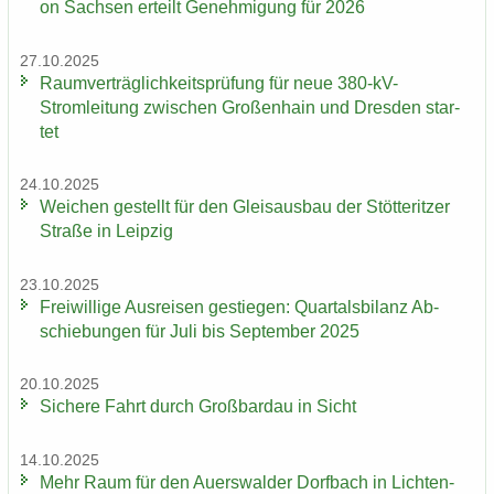
on Sach­sen er­teilt Ge­neh­mi­gung für 2026
27.10.2025
Ra­um­ver­träg­lich­keits­prü­fung für neue 380-​kV-
Stromleitung zwi­schen Gro­ßen­hain und Dres­den star­
tet
24.10.2025
Wei­chen ge­stellt für den Gleis­aus­bau der Stöt­terit­zer
Stra­ße in Leip­zig
23.10.2025
Frei­wil­li­ge Aus­rei­sen ge­stie­gen: Quar­tals­bi­lanz Ab­
schie­bun­gen für Juli bis Sep­tem­ber 2025
20.10.2025
Si­che­re Fahrt durch Groß­bardau in Sicht
14.10.2025
Mehr Raum für den Au­ers­wal­der Dorf­bach in Lich­ten­