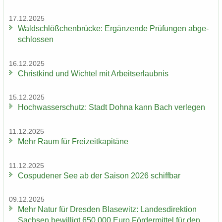
17.12.2025
Wald­schlöß­chen­brü­cke: Er­gän­zen­de Prü­fun­gen ab­ge­
schlos­sen
16.12.2025
Christ­kind und Wich­tel mit Ar­beits­er­laub­nis
15.12.2025
Hoch­was­ser­schutz: Stadt Dohna kann Bach ver­le­gen
11.12.2025
Mehr Raum für Frei­zeit­ka­pi­tä­ne
11.12.2025
Cos­pu­de­ner See ab der Sai­son 2026 schiff­bar
09.12.2025
Mehr Natur für Dres­den Bla­se­witz: Lan­des­di­rek­ti­on
Sach­sen be­wil­ligt 650.000 Euro För­der­mit­tel für den