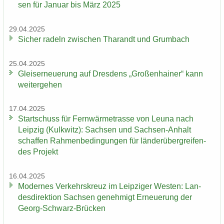
sen für Ja­nu­ar bis März 2025
29.04.2025
Si­cher ra­deln zwi­schen Tha­randt und Grum­bach
25.04.2025
Gleis­er­neue­rung auf Dres­dens „Gro­ßen­hai­ner“ kann
wei­ter­ge­hen
17.04.2025
Start­schuss für Fern­wär­me­tras­se von Leuna nach
Leip­zig (Kulk­witz): Sach­sen und Sachsen-​Anhalt
schaf­fen Rah­men­be­din­gun­gen für län­der­über­grei­fen­
des Pro­jekt
16.04.2025
Mo­der­nes Ver­kehrs­kreuz im Leip­zi­ger Wes­ten: Lan­
des­di­rek­ti­on Sach­sen ge­neh­migt Er­neue­rung der
Georg-​Schwarz-Brücken