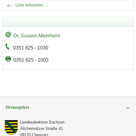
Liste re­du­zie­ren ...
Dr. Su­sann Meer­heim
0351 825 - 1030
0351 825 - 1003
Herausgeber
Lan­des­di­rek­ti­on Sach­sen
Alt­chem­nit­zer Stra­ße 41
09120 Chem­nitz