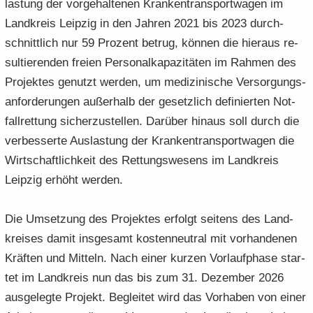
las­tung der vor­ge­hal­te­nen Kran­ken­trans­port­wa­gen im
Land­kreis Leip­zig in den Jah­ren 2021 bis 2023 durch­
schnitt­lich nur 59 Pro­zent be­trug, kön­nen die hier­aus re­
sul­tie­ren­den frei­en Per­so­nal­ka­pa­zi­tä­ten im Rah­men des
Pro­jek­tes ge­nutzt wer­den, um me­di­zi­ni­sche Ver­sor­gungs­
an­for­de­run­gen au­ßer­halb der ge­setz­lich de­fi­nier­ten Not­
fall­ret­tung si­cher­zu­stel­len. Dar­über hin­aus soll durch die
ver­bes­ser­te Aus­las­tung der Kran­ken­trans­port­wa­gen die
Wirt­schaft­lich­keit des Ret­tungs­we­sens im Land­kreis
Leip­zig er­höht wer­den.
Die Um­set­zung des Pro­jek­tes er­folgt sei­tens des Land­
krei­ses damit ins­ge­samt kos­ten­neu­tral mit vor­han­de­nen
Kräf­ten und Mit­teln. Nach einer kur­zen Vor­lauf­pha­se star­
tet im Land­kreis nun das bis zum 31. De­zem­ber 2026
aus­ge­leg­te Pro­jekt. Be­glei­tet wird das Vor­ha­ben von einer