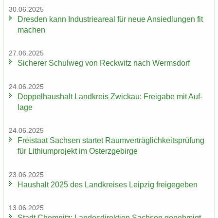
30.06.2025
Dres­den kann In­dus­trie­are­al für neue An­sied­lun­gen fit
ma­chen
27.06.2025
Si­che­rer Schul­weg von Reck­witz nach Werms­dorf
24.06.2025
Dop­pel­haus­halt Land­kreis Zwi­ckau: Frei­ga­be mit Auf­
la­ge
24.06.2025
Frei­staat Sach­sen star­tet Ra­um­ver­träg­lich­keits­prü­fung
für Li­thi­um­pro­jekt im Ost­erz­ge­bir­ge
23.06.2025
Haus­halt 2025 des Land­krei­ses Leip­zig frei­ge­ge­ben
13.06.2025
Stadt Chem­nitz: Lan­des­di­rek­ti­on Sach­sen ge­neh­migt