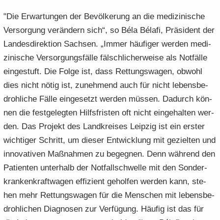
"Die Er­war­tun­gen der Be­völ­ke­rung an die me­di­zi­ni­sche
Ver­sor­gung ver­än­dern sich“, so Béla Bélafi, Prä­si­dent der
Lan­des­di­rek­ti­on Sach­sen. „Immer häu­fi­ger wer­den me­di­
zi­ni­sche Ver­sor­gungs­fäl­le fälsch­li­cher­wei­se als Not­fäl­le
ein­ge­stuft. Die Folge ist, dass Ret­tungs­wa­gen, ob­wohl
dies nicht nötig ist, zu­neh­mend auch für nicht le­bens­be­
droh­li­che Fälle ein­ge­setzt wer­den müs­sen. Da­durch kön­
nen die fest­ge­leg­ten Hilfs­fris­ten oft nicht ein­ge­hal­ten wer­
den. Das Pro­jekt des Land­krei­ses Leip­zig ist ein ers­ter
wich­ti­ger Schritt, um die­ser Ent­wick­lung mit ge­ziel­ten und
in­no­va­ti­ven Maß­nah­men zu be­geg­nen. Denn wäh­rend den
Pa­ti­en­ten un­ter­halb der Not­fall­schwel­le mit den Son­der­
kran­ken­kraft­wa­gen ef­fi­zi­ent ge­hol­fen wer­den kann, ste­
hen mehr Ret­tungs­wa­gen für die Men­schen mit le­bens­be­
droh­li­chen Dia­gno­sen zur Ver­fü­gung. Häu­fig ist das für