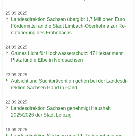
25.09.2025
Lan­des­di­rek­ti­on Sach­sen über­gibt 1,7 Mil­lio­nen Euro
För­der­mit­tel an die Stadt Limbach-​Oberfrohna zur Re­
na­tu­rie­rung des Frohn­bachs
24.09.2025
Grü­nes Licht für Hoch­was­ser­schutz: 47 Hekt­ar mehr
Platz für die Elbe in Nord­sach­sen
23.09.2025
Auf­sicht und Sucht­prä­ven­ti­on gehen bei der Lan­des­di­
rek­ti­on Sach­sen Hand in Hand
22.09.2025
Lan­des­di­rek­ti­on Sach­sen ge­neh­migt Haus­halt
2025/2026 der Stadt Leip­zig
18.09.2025
Lan­des­di­rek­ti­on Sach­sen er­teilt 1. Teil­ge­neh­mi­gung