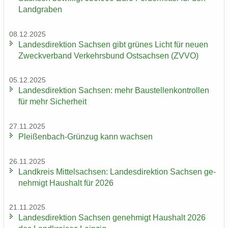
Land­gra­ben
08.12.2025
Lan­des­di­rek­ti­on Sach­sen gibt grü­nes Licht für neuen
Zweck­ver­band Ver­kehrs­bund Ost­sach­sen (ZVVO)
05.12.2025
Lan­des­di­rek­ti­on Sach­sen: mehr Bau­stel­len­kon­trol­len
für mehr Si­cher­heit
27.11.2025
Pleißenbach-​Grünzug kann wach­sen
26.11.2025
Land­kreis Mit­tel­sach­sen: Lan­des­di­rek­ti­on Sach­sen ge­
neh­migt Haus­halt für 2026
21.11.2025
Lan­des­di­rek­ti­on Sach­sen ge­neh­migt Haus­halt 2026