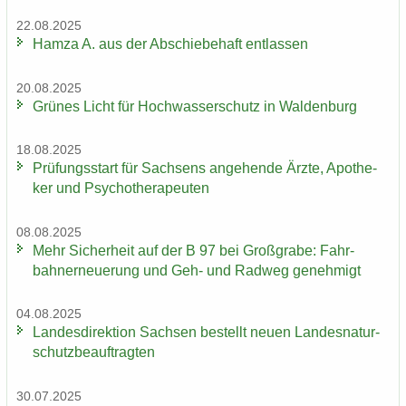
22.08.2025
Hamza A. aus der Ab­schie­be­haft ent­las­sen
20.08.2025
Grü­nes Licht für Hoch­was­ser­schutz in Wal­den­burg
18.08.2025
Prü­fungs­start für Sach­sens an­ge­hen­de Ärzte, Apo­the­
ker und Psy­cho­the­ra­peu­ten
08.08.2025
Mehr Si­cher­heit auf der B 97 bei Groß­gra­be: Fahr­
bahn­erneue­rung und Geh- und Rad­weg ge­neh­migt
04.08.2025
Lan­des­di­rek­ti­on Sach­sen be­stellt neuen Lan­des­na­tur­
schutz­be­auf­trag­ten
30.07.2025