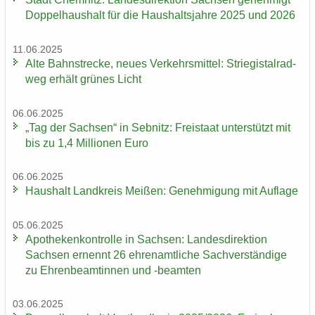
Dop­pel­haus­halt für die Haus­halts­jah­re 2025 und 2026
11.06.2025
Alte Bahn­stre­cke, neues Ver­kehrs­mit­tel: Strie­gi­st­al­rad­
weg er­hält grü­nes Licht
06.06.2025
„Tag der Sach­sen“ in Seb­nitz: Frei­staat un­ter­stützt mit
bis zu 1,4 Mil­lio­nen Euro
06.06.2025
Haus­halt Land­kreis Mei­ßen: Ge­neh­mi­gung mit Auf­la­ge
05.06.2025
Apo­the­ken­kon­trol­le in Sach­sen: Lan­des­di­rek­ti­on
Sach­sen er­nennt 26 eh­ren­amt­li­che Sach­ver­stän­di­ge
zu Eh­ren­be­am­tin­nen und -​beamten
03.06.2025