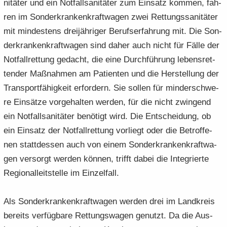
ni­tä­ter und ein Not­fall­sa­ni­tä­ter zum Ein­satz kom­men, fah­
ren im Son­der­kran­ken­kraft­wa­gen zwei Ret­tungs­sa­ni­tä­ter
mit min­des­tens drei­jäh­ri­ger Be­rufs­er­fah­rung mit. Die Son­
der­kran­ken­kraft­wa­gen sind daher auch nicht für Fälle der
Not­fall­ret­tung ge­dacht, die eine Durch­füh­rung le­bens­ret­
ten­der Maß­nah­men am Pa­ti­en­ten und die Her­stel­lung der
Trans­port­fä­hig­keit er­for­dern. Sie sol­len für min­der­schwe­
re Ein­sät­ze vor­ge­hal­ten wer­den, für die nicht zwin­gend
ein Not­fall­sa­ni­tä­ter be­nö­tigt wird. Die Ent­schei­dung, ob
ein Ein­satz der Not­fall­ret­tung vor­liegt oder die Be­trof­fe­
nen statt­des­sen auch von einem Son­der­kran­ken­kraft­wa­
gen ver­sorgt wer­den kön­nen, trifft dabei die In­te­grier­te
Re­gio­nal­leit­stel­le im Ein­zel­fall.
Als Son­der­kran­ken­kraft­wa­gen wer­den drei im Land­kreis
be­reits ver­füg­ba­re Ret­tungs­wa­gen ge­nutzt. Da die Aus­