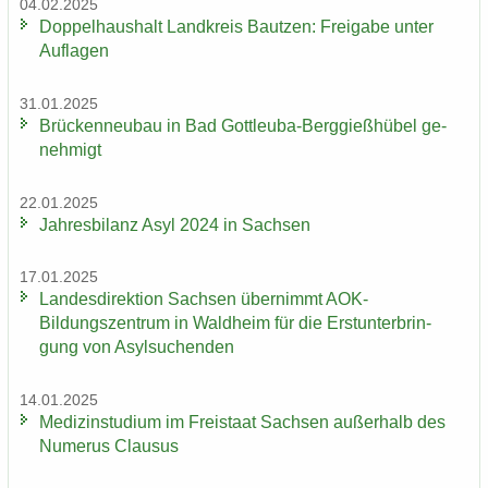
04.02.2025
Dop­pel­haus­halt Land­kreis Baut­zen: Frei­ga­be unter
Auf­la­gen
31.01.2025
Brü­cken­neu­bau in Bad Gottleuba-​Berggießhübel ge­
neh­migt
22.01.2025
Jah­res­bi­lanz Asyl 2024 in Sach­sen
17.01.2025
Lan­des­di­rek­ti­on Sach­sen über­nimmt AOK-​
Bildungszentrum in Wald­heim für die Erst­un­ter­brin­
gung von Asyl­su­chen­den
14.01.2025
Me­di­zin­stu­di­um im Frei­staat Sach­sen au­ßer­halb des
Nu­me­rus Clau­sus