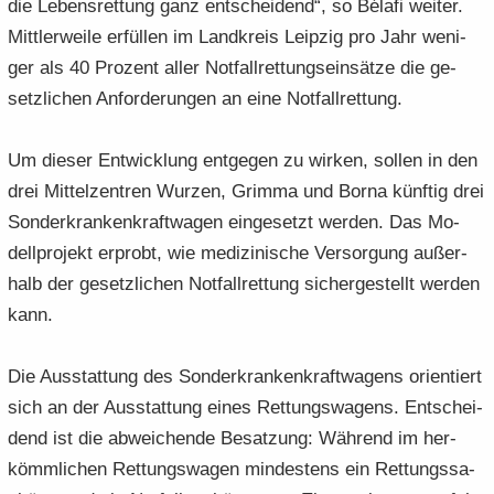
die Le­bens­ret­tung ganz ent­schei­dend“, so Bélafi wei­ter.
Mitt­ler­wei­le er­fül­len im Land­kreis Leip­zig pro Jahr we­ni­
ger als 40 Pro­zent aller Not­fall­ret­tungs­ein­sät­ze die ge­
setz­li­chen An­for­de­run­gen an eine Not­fall­ret­tung.
Um die­ser Ent­wick­lung ent­ge­gen zu wir­ken, sol­len in den
drei Mit­tel­zen­tren Wur­zen, Grim­ma und Borna künf­tig drei
Son­der­kran­ken­kraft­wa­gen ein­ge­setzt wer­den. Das Mo­
dell­pro­jekt er­probt, wie me­di­zi­ni­sche Ver­sor­gung au­ßer­
halb der ge­setz­li­chen Not­fall­ret­tung si­cher­ge­stellt wer­den
kann.
Die Aus­stat­tung des Son­der­kran­ken­kraft­wa­gens ori­en­tiert
sich an der Aus­stat­tung eines Ret­tungs­wa­gens. Ent­schei­
dend ist die ab­wei­chen­de Be­sat­zung: Wäh­rend im her­
kömm­li­chen Ret­tungs­wa­gen min­des­tens ein Ret­tungs­sa­