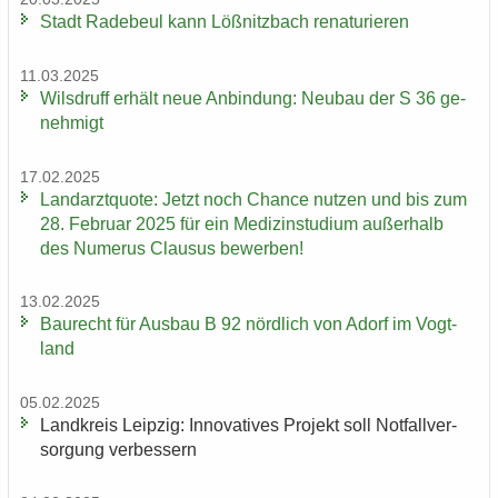
Stadt Ra­de­beul kann Löß­nitz­bach re­na­tu­rie­ren
11.03.2025
Wilsd­ruff er­hält neue An­bin­dung: Neu­bau der S 36 ge­
neh­migt
17.02.2025
Land­arzt­quo­te: Jetzt noch Chan­ce nut­zen und bis zum
28. Fe­bru­ar 2025 für ein Me­di­zin­stu­di­um au­ßer­halb
des Nu­me­rus Clau­sus be­wer­ben!
13.02.2025
Bau­recht für Aus­bau B 92 nörd­lich von Adorf im Vogt­
land
05.02.2025
Land­kreis Leip­zig: In­no­va­ti­ves Pro­jekt soll Not­fall­ver­
sor­gung ver­bes­sern