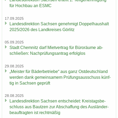
für Hoch­bau an ESMC
17.09.2025
Lan­des­di­rek­ti­on Sach­sen ge­neh­migt Dop­pel­haus­halt
2025/2026 des Land­krei­ses Gör­litz
05.09.2025
Stadt Chem­nitz darf Miet­ver­trag für Bü­ro­räu­me ab­
schlie­ßen: Nach­prü­fungs­an­trag er­folg­los
29.08.2025
„Meis­ter für Bä­der­be­trie­be“ aus ganz Ost­deutsch­land
wer­den dank ge­mein­sa­mem Prü­fungs­aus­schuss künf­
tig in Sach­sen ge­prüft
28.08.2025
Lan­des­di­rek­ti­on Sach­sen ent­schei­det: Kreis­tags­be­
schluss aus Baut­zen zur Ab­schaf­fung des Aus­län­der­
be­auf­trag­ten ist recht­mä­ßig