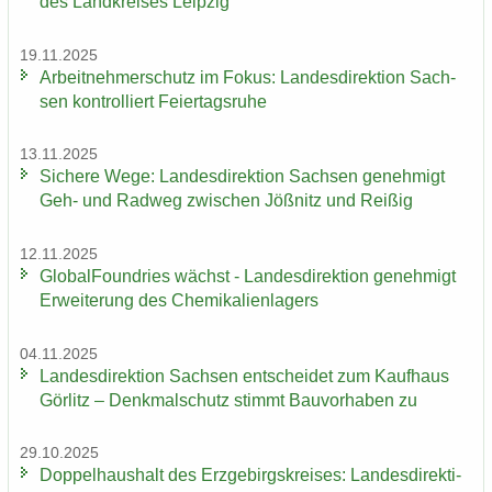
des Land­krei­ses Leip­zig
19.11.2025
Ar­beit­neh­mer­schutz im Fokus: Lan­des­di­rek­ti­on Sach­
sen kon­trol­liert Fei­er­tags­ru­he
13.11.2025
Si­che­re Wege: Lan­des­di­rek­ti­on Sach­sen ge­neh­migt
Geh- und Rad­weg zwi­schen Jöß­nitz und Rei­ßig
12.11.2025
Glo­bal­Found­ries wächst - Lan­des­di­rek­ti­on ge­neh­migt
Er­wei­te­rung des Che­mi­ka­li­en­la­gers
04.11.2025
Lan­des­di­rek­ti­on Sach­sen ent­schei­det zum Kauf­haus
Gör­litz – Denk­mal­schutz stimmt Bau­vor­ha­ben zu
29.10.2025
Dop­pel­haus­halt des Erz­ge­birgs­krei­ses: Lan­des­di­rek­ti­