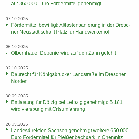
au: 860.000 Euro För­der­mit­tel ge­neh­migt
07.10.2025
För­der­mit­tel be­wil­ligt: Alt­las­ten­sa­nie­rung in der Dresd­
ner Neu­stadt schafft Platz für Hand­wer­ker­hof
06.10.2025
Ol­bern­hau­er De­po­nie wird auf den Zahn ge­fühlt
02.10.2025
Bau­recht für Kö­nigs­brü­cker Land­stra­ße im Dresd­ner
Nor­den
30.09.2025
Ent­las­tung für Döl­zig bei Leip­zig ge­neh­migt: B 181
wird vier­spu­rig mit Orts­um­fah­rung
26.09.2025
Lan­des­di­rek­ti­on Sach­sen ge­neh­migt wei­te­re 650.000
Euro För­der­mit­tel für Plei­ßen­bach­park in Chem­nitz