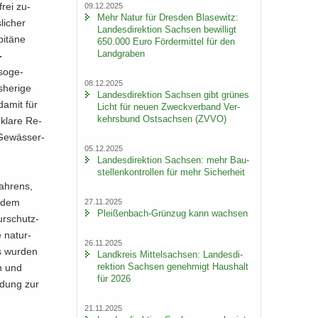
frei zu­
09.12.2025
Mehr Natur für Dres­den Bla­se­witz:
li­cher
Lan­des­di­rek­ti­on Sach­sen be­wil­ligt
i­tä­ne
650.000 Euro För­der­mit­tel für den
Land­gra­ben
​
 so­ge­
08.12.2025
­he­ri­ge
Lan­des­di­rek­ti­on Sach­sen gibt grü­nes
 damit für
Licht für neuen Zweck­ver­band Ver­
kehrs­bund Ost­sach­sen (ZVVO)
 klare Re­
 Ge­wäs­ser­
05.12.2025
Lan­des­di­rek­ti­on Sach­sen: mehr Bau­
stel­len­kon­trol­len für mehr Si­cher­heit
fah­rens,
, dem
27.11.2025
Pleißenbach-​Grünzug kann wach­sen
ur­schutz­
 na­tur­
26.11.2025
us wur­den
Land­kreis Mit­tel­sach­sen: Lan­des­di­
rek­ti­on Sach­sen ge­neh­migt Haus­halt
en und
für 2026
ün­dung zur
21.11.2025