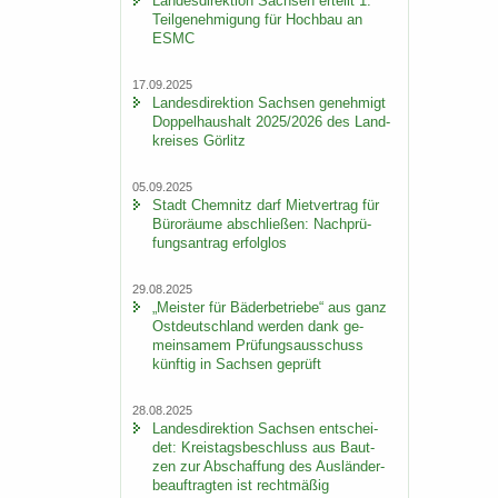
Lan­des­di­rek­ti­on Sach­sen er­teilt 1.
Teil­ge­neh­mi­gung für Hoch­bau an
ESMC
17.09.2025
Lan­des­di­rek­ti­on Sach­sen ge­neh­migt
Dop­pel­haus­halt 2025/2026 des Land­
krei­ses Gör­litz
05.09.2025
Stadt Chem­nitz darf Miet­ver­trag für
Bü­ro­räu­me ab­schlie­ßen: Nach­prü­
fungs­an­trag er­folg­los
29.08.2025
„Meis­ter für Bä­der­be­trie­be“ aus ganz
Ost­deutsch­land wer­den dank ge­
mein­sa­mem Prü­fungs­aus­schuss
künf­tig in Sach­sen ge­prüft
28.08.2025
Lan­des­di­rek­ti­on Sach­sen ent­schei­
det: Kreis­tags­be­schluss aus Baut­
zen zur Ab­schaf­fung des Aus­län­der­
be­auf­trag­ten ist recht­mä­ßig