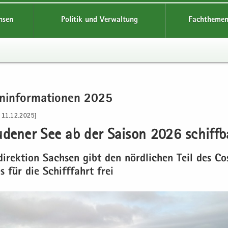
hsen
Politik und Verwaltung
Fachthemen
n­in­for­ma­tio­nen 2025
 11.12.2025]
u­de­ner See ab der Sai­son 2026 schiff­b
di­rek­ti­on Sach­sen gibt den nörd­li­chen Teil des Co
s für die Schiff­fahrt frei