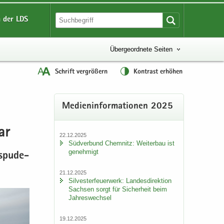
 der LDS
Übergeordnete Seiten
Schrift vergrößern
Kontrast erhöhen
Me­di­en­in­for­ma­tio­nen 2025
ar
22.12.2025
Süd­ver­bund Chem­nitz: Wei­ter­bau ist
ge­neh­migt
s­pu­de­
21.12.2025
Sil­ves­ter­feu­er­werk: Lan­des­di­rek­ti­on
Sach­sen sorgt für Si­cher­heit beim
Jah­res­wech­sel
19.12.2025