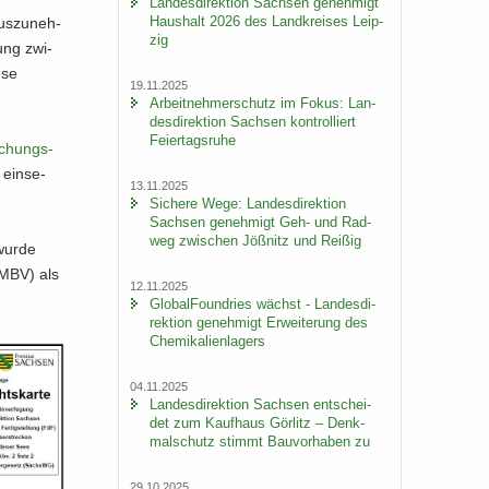
Lan­des­di­rek­ti­on Sach­sen ge­neh­migt
Haus­halt 2026 des Land­krei­ses Leip­
us­zu­neh­
zig
dung zwi­
ese
19.11.2025
Ar­beit­neh­mer­schutz im Fokus: Lan­
des­di­rek­ti­on Sach­sen kon­trol­liert
Fei­er­tags­ru­he
­chungs­
 ein­se­
13.11.2025
Si­che­re Wege: Lan­des­di­rek­ti­on
Sach­sen ge­neh­migt Geh- und Rad­
weg zwi­schen Jöß­nitz und Rei­ßig
 wurde
LMBV) als
12.11.2025
Glo­bal­Found­ries wächst - Lan­des­di­
rek­ti­on ge­neh­migt Er­wei­te­rung des
Che­mi­ka­li­en­la­gers
04.11.2025
Lan­des­di­rek­ti­on Sach­sen ent­schei­
det zum Kauf­haus Gör­litz – Denk­
mal­schutz stimmt Bau­vor­ha­ben zu
29.10.2025