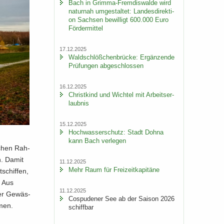
Bach in Grimma-​Fremdiswalde wird
na­tur­nah um­ge­stal­tet: Lan­des­di­rek­ti­
on Sach­sen be­wil­ligt 600.000 Euro
För­der­mit­tel
17.12.2025
Wald­schlöß­chen­brü­cke: Er­gän­zen­de
Prü­fun­gen ab­ge­schlos­sen
16.12.2025
Christ­kind und Wich­tel mit Ar­beits­er­
laub­nis
15.12.2025
Hoch­was­ser­schutz: Stadt Dohna
kann Bach ver­le­gen
i­chen Rah­
en. Damit
11.12.2025
Mehr Raum für Frei­zeit­ka­pi­tä­ne
schif­fen,
. Aus
11.12.2025
ler Ge­wäs­
Cos­pu­de­ner See ab der Sai­son 2026
­men.
schiff­bar