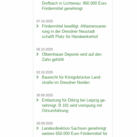
Dorf­bach in Lich­ten­au: 860.000 Euro
För­der­mit­tel ge­neh­migt
07.10.2025
För­der­mit­tel be­wil­ligt: Alt­las­ten­sa­nie­
rung in der Dresd­ner Neu­stadt
schafft Platz für Hand­wer­ker­hof
06.10.2025
Ol­bern­hau­er De­po­nie wird auf den
Zahn ge­fühlt
02.10.2025
Bau­recht für Kö­nigs­brü­cker Land­
stra­ße im Dresd­ner Nor­den
30.09.2025
Ent­las­tung für Döl­zig bei Leip­zig ge­
neh­migt: B 181 wird vier­spu­rig mit
Orts­um­fah­rung
26.09.2025
Lan­des­di­rek­ti­on Sach­sen ge­neh­migt
wei­te­re 650.000 Euro För­der­mit­tel für