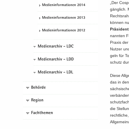
„Der Cos­pu
Me­di­en­in­for­ma­tio­nen 2014
gäng­lich. 
Rechts­rah­
Me­di­en­in­for­ma­tio­nen 2013
kön­nen nu
Präsident
Me­di­en­in­for­ma­tio­nen 2012
nann­ten Fes
Pra­xis der
Medienarchiv - LDC
Nut­zer un
geln für To
Medienarchiv - LDD
schutz durc
Medienarchiv - LDL
Diese All­g
das in den 
Behörde
säch­si­sch
ver­bän­de
Region
schutz­fach
die Stel­lu
Fachthemen
recht­li­che
All­ge­mein­