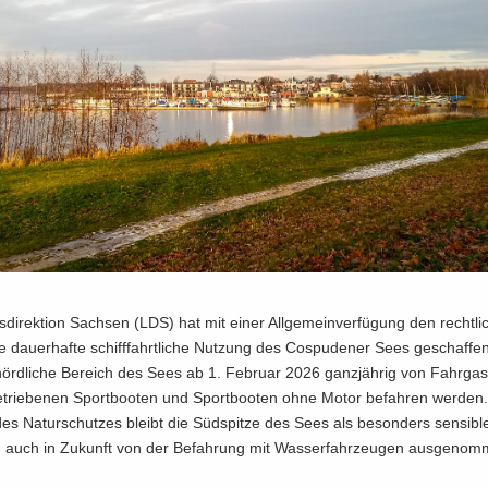
­di­rek­ti­on Sach­sen (LDS) hat mit einer All­ge­mein­ver­fü­gung den recht­l
 dau­er­haf­te schiff­fahrt­li­che Nut­zung des Cos­pu­de­ner Sees ge­schaf­f
rd­li­che Be­reich des Sees ab 1. Fe­bru­ar 2026 ganz­jäh­rig von Fahr­gast­
e­trie­be­nen Sport­boo­ten und Sport­boo­ten ohne Motor be­fah­ren wer­den
s Na­tur­schut­zes bleibt die Süd­spit­ze des Sees als be­son­ders sen­si­b
ch auch in Zu­kunft von der Be­fah­rung mit Was­ser­fahr­zeu­gen aus­ge­nom