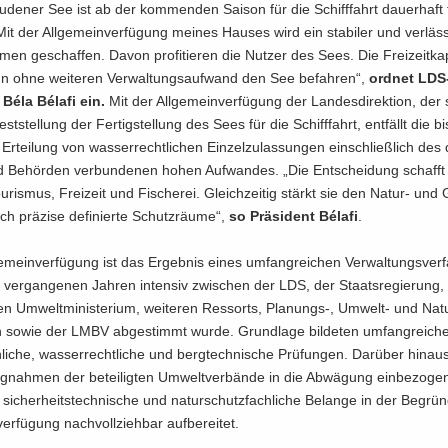
­de­ner See ist ab der kom­men­den Sai­son für die Schiff­fahrt dau­er­haft 
Mit der All­ge­mein­ver­fü­gung mei­nes Hau­ses wird ein sta­bi­ler und ver­läss­
men ge­schaf­fen. Davon pro­fi­tie­ren die Nut­zer des Sees. Die Frei­zeit­ka­p
n ohne wei­te­ren Ver­wal­tungs­auf­wand den See be­fah­ren“,
ord­net LDS-
 Béla Bélafi ein.
Mit der All­ge­mein­ver­fü­gung der Lan­des­di­rek­ti­on, der
t­stel­lung der Fer­tig­stel­lung des Sees für die Schiff­fahrt, ent­fällt die bis
 Er­tei­lung von was­ser­recht­li­chen Ein­zel­zu­las­sun­gen ein­schließ­lich des
d Be­hör­den ver­bun­de­nen hohen Auf­wan­des. „Die Ent­schei­dung schafft
u­ris­mus, Frei­zeit und Fi­sche­rei. Gleich­zei­tig stärkt sie den Natur-​ und
h prä­zi­se de­fi­nier­te Schutz­räu­me“,
so Prä­si­dent Bélafi
.
e­mein­ver­fü­gung ist das Er­geb­nis eines um­fang­rei­chen Ver­wal­tungs­ver­
ver­gan­ge­nen Jah­ren in­ten­siv zwi­schen der LDS, der Staats­re­gie­rung
en Um­welt­mi­nis­te­ri­um, wei­te­ren Res­sorts, Planungs-​, Umwelt-​ und Na­t
n sowie der LMBV ab­ge­stimmt wurde. Grund­la­ge bil­de­ten um­fang­rei­che
­li­che, was­ser­recht­li­che und berg­tech­ni­sche Prü­fun­gen. Dar­über hin­a
ng­nah­men der be­tei­lig­ten Um­welt­ver­bän­de in die Ab­wä­gung ein­be­zo­g
, si­cher­heits­tech­ni­sche und na­tur­schutz­fach­li­che Be­lan­ge in der Be­gr
ver­fü­gung nach­voll­zieh­bar auf­be­rei­tet.