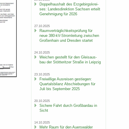
Dop­pel­haus­halt des Erz­ge­birgs­krei­
ses: Lan­des­di­rek­ti­on Sach­sen er­teilt
Ge­neh­mi­gung für 2026
27.10.2025
Ra­um­ver­träg­lich­keits­prü­fung für
neue 380-​kV-Stromleitung zwi­schen
Gro­ßen­hain und Dres­den star­tet
24.10.2025
Wei­chen ge­stellt für den Gleis­aus­
bau der Stöt­terit­zer Stra­ße in Leip­zig
23.10.2025
Frei­wil­li­ge Aus­rei­sen ge­stie­gen:
Quar­tals­bi­lanz Ab­schie­bun­gen für
Juli bis Sep­tem­ber 2025
20.10.2025
Si­che­re Fahrt durch Groß­bardau in
Sicht
14.10.2025
Mehr Raum für den Au­ers­wal­der