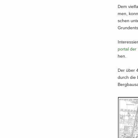
Dem viel­fa
men, konn­t
schen un­te
Grund­ent­s
In­ter­es­s
por­tal der 
hen.
Der über 4
durch die 
Berg­bau­sa­