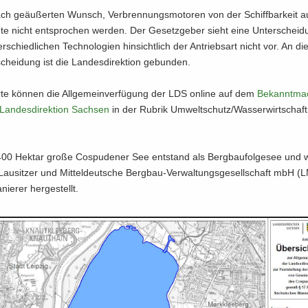
ch ge­äu­ßer­ten Wunsch, Ver­bren­nungs­mo­to­ren von der Schiff­bar­keit a
e nicht ent­spro­chen wer­den. Der Ge­setz­ge­ber sieht eine Un­ter­schei­
r­schied­li­chen Tech­no­lo­gien hin­sicht­lich der An­triebs­art nicht vor. An di
chei­dung ist die Lan­des­di­rek­ti­on ge­bun­den.
ier­te kön­nen die All­ge­mein­ver­fü­gung der LDS on­line auf dem
Be­kannt­ma
Lan­des­di­rek­ti­on Sach­sen
in der Ru­brik Um­welt­schutz/Was­ser­wirt­schaft
00 Hekt­ar große Cos­pu­de­ner See ent­stand als Berg­bau­fol­ge­see und
Lau­sit­zer und Mit­tel­deut­sche Bergbau-​Verwaltungsgesellschaft mbH (
nie­rer her­ge­stellt.