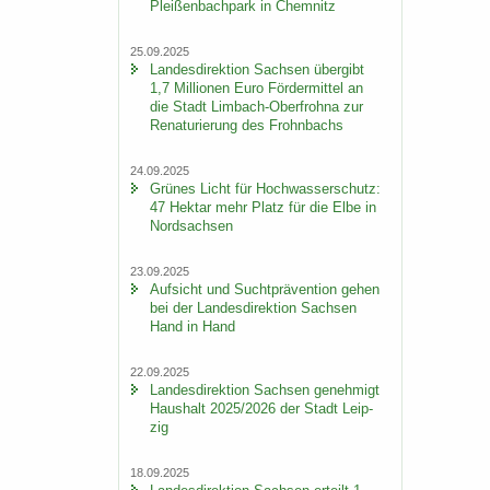
Plei­ßen­bach­park in Chem­nitz
25.09.2025
Lan­des­di­rek­ti­on Sach­sen über­gibt
1,7 Mil­lio­nen Euro För­der­mit­tel an
die Stadt Limbach-​Oberfrohna zur
Re­na­tu­rie­rung des Frohn­bachs
24.09.2025
Grü­nes Licht für Hoch­was­ser­schutz:
47 Hekt­ar mehr Platz für die Elbe in
Nord­sach­sen
23.09.2025
Auf­sicht und Sucht­prä­ven­ti­on gehen
bei der Lan­des­di­rek­ti­on Sach­sen
Hand in Hand
22.09.2025
Lan­des­di­rek­ti­on Sach­sen ge­neh­migt
Haus­halt 2025/2026 der Stadt Leip­
zig
18.09.2025