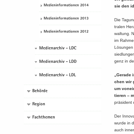
Me­di­en­in­for­ma­tio­nen 2014
sie den id
Me­di­en­in­for­ma­tio­nen 2013
Die Ta­gung,
tra­len Her
Me­di­en­in­for­ma­tio­nen 2012
wal­tung. 
im Rah­men
Lö­sun­gen 
Medienarchiv - LDC
sied­lun­ge
genz in der
Medienarchiv - LDD
„Ge­ra­de 
Medienarchiv - LDL
chen wir ge
um von­ein
Behörde
tie­ren – 
prä­si­dent 
Region
Der In­no­v
Fachthemen
wurde in de
auch in­ner­