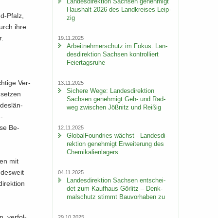
Lan­des­di­rek­ti­on Sach­sen ge­neh­migt
Haus­halt 2026 des Land­krei­ses Leip­
d-​Pfalz,
zig
urch ihre
r.
19.11.2025
Ar­beit­neh­mer­schutz im Fokus: Lan­
des­di­rek­ti­on Sach­sen kon­trol­liert
Fei­er­tags­ru­he
h­ti­ge Ver­
13.11.2025
Si­che­re Wege: Lan­des­di­rek­ti­on
 set­zen
Sach­sen ge­neh­migt Geh- und Rad­
­des­län­
weg zwi­schen Jöß­nitz und Rei­ßig
​
­se Be­
12.11.2025
Glo­bal­Found­ries wächst - Lan­des­di­
rek­ti­on ge­neh­migt Er­wei­te­rung des
Che­mi­ka­li­en­la­gers
den mit
­des­weit
04.11.2025
Lan­des­di­rek­ti­on Sach­sen ent­schei­
­rek­ti­on
det zum Kauf­haus Gör­litz – Denk­
mal­schutz stimmt Bau­vor­ha­ben zu
, ver­fol­
29.10.2025