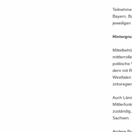
Teil­neh­me
Bay­ern, B
je­wei­li­ge
Hin­ter­gr
Mit­tel­be­
mitt­ler­ro
po­li­ti­sc
dern mit R
Westfalen –
zirks­re­gie
Auch Län­d
Mitt­ler­fun
zu­stän­dig
Sach­sen.
An­de­re Bu