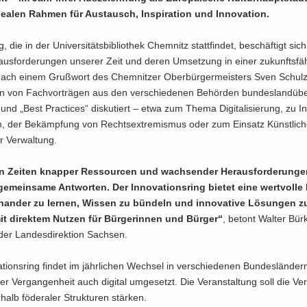
ea­len Rah­men für Aus­tausch, In­spi­ra­ti­on und In­no­va­ti­on.
 die in der Uni­ver­si­täts­bi­blio­thek Chem­nitz statt­fin­det, be­schäf­tigt sic
­aus­for­de­run­gen un­se­rer Zeit und deren Um­set­zung in einer zu­kunfts­fä­
Nach einem Gruß­wort des Chem­nit­zer Ober­bür­ger­meis­ters Sven Schul­
 von Fach­vor­trä­gen aus den ver­schie­de­nen Be­hör­den bun­des­land­über
und „Best Prac­tices“ dis­ku­tiert – etwa zum Thema Di­gi­ta­li­sie­rung, zu In­
n, der Be­kämp­fung von Rechts­ex­tre­mis­mus oder zum Ein­satz Künst­li­cher 
 Ver­wal­tung.
in Zei­ten knap­per Res­sour­cen und wach­sen­der Her­aus­for­de­run­g
­mein­sa­me Ant­wor­ten. Der In­no­va­ti­ons­ring bie­tet eine wert­vol­le 
­an­der zu ler­nen, Wis­sen zu bün­deln und in­no­va­ti­ve Lö­sun­gen z
mit di­rek­tem Nut­zen für Bür­ge­rin­nen und Bür­ger“
, be­tont Wal­ter Bür­k
der Lan­des­di­rek­ti­on Sach­sen.
a­ti­ons­ring fin­det im jähr­li­chen Wech­sel in ver­schie­de­nen Bun­des­län­de
r Ver­gan­gen­heit auch di­gi­tal um­ge­setzt. Die Ver­an­stal­tung soll die Ve
halb fö­de­ra­ler Struk­tu­ren stär­ken.