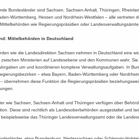
n­de Bun­des­län­der sind Sach­sen, Sachsen-​Anhalt, Thü­rin­gen, Rheinlan
aden-​Württemberg, Hes­sen und Nordrhein-​Westfalen – alle ver­tre­ten d
n Mit­tel­be­hör­den wie Re­gie­rungs­prä­si­di­en oder Lan­des­ver­wal­tungs­äm­te
und: Mit­tel­be­hör­den in Deutsch­land
hör­den wie die Lan­des­di­rek­ti­on Sach­sen neh­men in Deutsch­land eine wic
l­le zwi­schen Mi­nis­te­ri­en auf Lan­des­ebe­ne und den Kom­mu­nen wahr. Sie
he Vor­ga­ben um und ko­or­di­nie­ren kom­ple­xe Ver­wal­tungs­auf­ga­ben. In Bun
e­gie­rungs­be­zir­ken – etwa Bay­ern, Baden-​Württemberg oder Nordrhein-
 über­neh­men diese Funk­ti­on die Re­gie­rungs­prä­si­di­en be­zie­hungs­wei
­run­gen.
er wie Sach­sen, Sachsen-​Anhalt und Thü­rin­gen ver­fü­gen über Be­hör­
k­ti­on. Diese sind recht­lich als Lan­des­ober­be­hör­den aus­ge­stal­tet und lan
, bei­spiels­wei­se das Thü­rin­ger Lan­des­ver­wal­tungs­amt oder die Lan­des­di
n­des­län­der, etwa Bran­den­burg, Nie­der­sach­sen oder Schleswig-​Holstein