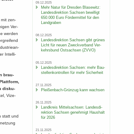
09.12.2025
Mehr Natur für Dres­den Bla­se­witz:
Lan­des­di­rek­ti­on Sach­sen be­wil­ligt
650.000 Euro För­der­mit­tel für den
h mit zen­
Land­gra­ben
hi­gen Ver­
ze wer­den
08.12.2025
Lan­des­di­rek­ti­on Sach­sen gibt grü­nes
­grei­fend
Licht für neuen Zweck­ver­band Ver­
dus­trie­an­
kehrs­bund Ost­sach­sen (ZVVO)
In­tel­li­
05.12.2025
Lan­des­di­rek­ti­on Sach­sen: mehr Bau­
stel­len­kon­trol­len für mehr Si­cher­heit
en brau­
Platt­form,
27.11.2025
u dis­ku­
Pleißenbach-​Grünzug kann wach­sen
el, Vi­ze­
26.11.2025
Land­kreis Mit­tel­sach­sen: Lan­des­di­
rek­ti­on Sach­sen ge­neh­migt Haus­halt
rn statt und
für 2026
r­net­zung
21.11.2025