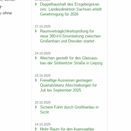
Dop­pel­haus­halt des Erz­ge­birgs­krei­
-​
ses: Lan­des­di­rek­ti­on Sach­sen er­teilt
au ohne
Ge­neh­mi­gung für 2026
27.10.2025
Ra­um­ver­träg­lich­keits­prü­fung für
neue 380-​kV-Stromleitung zwi­schen
Gro­ßen­hain und Dres­den star­tet
24.10.2025
Wei­chen ge­stellt für den Gleis­aus­
bau der Stöt­terit­zer Stra­ße in Leip­zig
23.10.2025
Frei­wil­li­ge Aus­rei­sen ge­stie­gen:
Quar­tals­bi­lanz Ab­schie­bun­gen für
Juli bis Sep­tem­ber 2025
20.10.2025
Si­che­re Fahrt durch Groß­bardau in
Sicht
14.10.2025
Mehr Raum für den Au­ers­wal­der