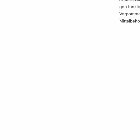
gen funk­ti
Vorpommern
Mit­tel­be­h