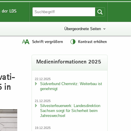
 der LDS
Übergeordnete Seiten
Schrift vergrößern
Kontrast erhöhen
Me­di­en­in­for­ma­tio­nen 2025
va­ti­
22.12.2025
Süd­ver­bund Chem­nitz: Wei­ter­bau ist
5 in
ge­neh­migt
21.12.2025
Sil­ves­ter­feu­er­werk: Lan­des­di­rek­ti­on
Sach­sen sorgt für Si­cher­heit beim
Jah­res­wech­sel
19.12.2025