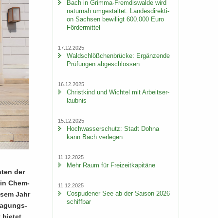
Bach in Grimma-​Fremdiswalde wird
na­tur­nah um­ge­stal­tet: Lan­des­di­rek­ti­
on Sach­sen be­wil­ligt 600.000 Euro
För­der­mit­tel
17.12.2025
Wald­schlöß­chen­brü­cke: Er­gän­zen­de
Prü­fun­gen ab­ge­schlos­sen
16.12.2025
Christ­kind und Wich­tel mit Ar­beits­er­
laub­nis
15.12.2025
Hoch­was­ser­schutz: Stadt Dohna
kann Bach ver­le­gen
11.12.2025
Mehr Raum für Frei­zeit­ka­pi­tä­ne
n­ten der
g in Chem­
11.12.2025
Cos­pu­de­ner See ab der Sai­son 2026
ie­sem Jahr
schiff­bar
Ta­gungs­
 bie­tet