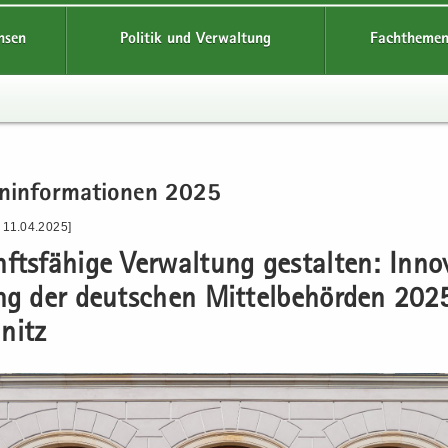
hsen
Politik und Verwaltung
Fachthemen
n­in­for­ma­tio­nen 2025
 11.04.2025]
fts­fä­hi­ge Ver­wal­tung ge­stal­ten: In­no­
ing der deut­schen Mit­tel­be­hör­den 202
nitz