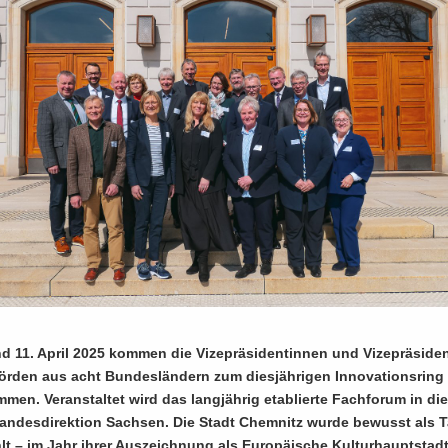
 11. April 2025 kom­men die Vi­ze­prä­si­den­tin­nen und Vi­ze­prä­si­de
­hör­den aus acht Bun­des­län­dern zum dies­jäh­ri­gen In­no­va­ti­ons­rin
m­men. Ver­an­stal­tet wird das lang­jäh­rig eta­blier­te Fach­fo­rum in d
n­des­di­rek­ti­on Sach­sen. Die Stadt Chem­nitz wurde be­wusst als 
lt – im Jahr ihrer Aus­zeich­nung als Eu­ro­päi­sche Kul­tur­haupt­stadt