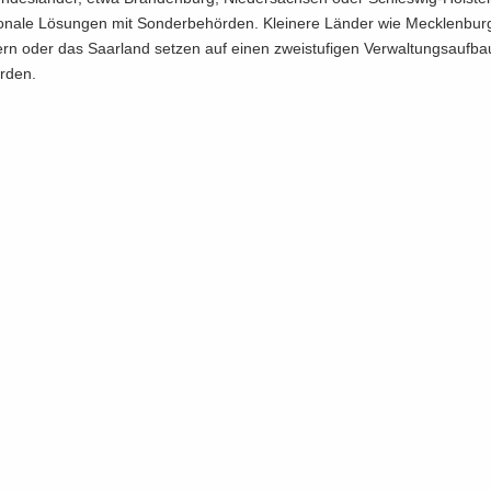
o­na­le Lö­sun­gen mit Son­der­be­hör­den. Klei­ne­re Län­der wie Mecklenburg
 oder das Saar­land set­zen auf einen zwei­stu­fi­gen Ver­wal­tungs­auf­b
ör­den.