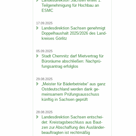
Lan­des­di­rek­ti­on Sach­sen er­teilt 1.
Teil­ge­neh­mi­gung für Hoch­bau an
ESMC
17.09.2025
Lan­des­di­rek­ti­on Sach­sen ge­neh­migt
Dop­pel­haus­halt 2025/2026 des Land­
krei­ses Gör­litz
05.09.2025
Stadt Chem­nitz darf Miet­ver­trag für
Bü­ro­räu­me ab­schlie­ßen: Nach­prü­
fungs­an­trag er­folg­los
29.08.2025
„Meis­ter für Bä­der­be­trie­be“ aus ganz
Ost­deutsch­land wer­den dank ge­
mein­sa­mem Prü­fungs­aus­schuss
künf­tig in Sach­sen ge­prüft
28.08.2025
Lan­des­di­rek­ti­on Sach­sen ent­schei­
det: Kreis­tags­be­schluss aus Baut­
zen zur Ab­schaf­fung des Aus­län­der­
be­auf­trag­ten ist recht­mä­ßig