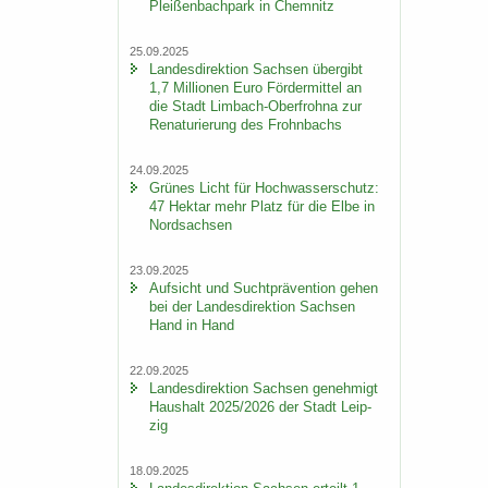
Plei­ßen­bach­park in Chem­nitz
25.09.2025
Lan­des­di­rek­ti­on Sach­sen über­gibt
1,7 Mil­lio­nen Euro För­der­mit­tel an
die Stadt Limbach-​Oberfrohna zur
Re­na­tu­rie­rung des Frohn­bachs
24.09.2025
Grü­nes Licht für Hoch­was­ser­schutz:
47 Hekt­ar mehr Platz für die Elbe in
Nord­sach­sen
23.09.2025
Auf­sicht und Sucht­prä­ven­ti­on gehen
bei der Lan­des­di­rek­ti­on Sach­sen
Hand in Hand
22.09.2025
Lan­des­di­rek­ti­on Sach­sen ge­neh­migt
Haus­halt 2025/2026 der Stadt Leip­
zig
18.09.2025