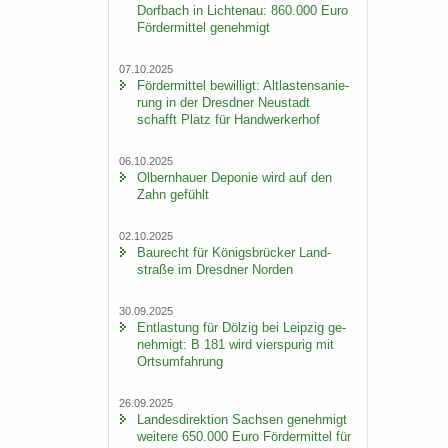
Dorf­bach in Lich­ten­au: 860.000 Euro
För­der­mit­tel ge­neh­migt
07.10.2025
För­der­mit­tel be­wil­ligt: Alt­las­ten­sa­nie­
rung in der Dresd­ner Neu­stadt
schafft Platz für Hand­wer­ker­hof
06.10.2025
Ol­bern­hau­er De­po­nie wird auf den
Zahn ge­fühlt
02.10.2025
Bau­recht für Kö­nigs­brü­cker Land­
stra­ße im Dresd­ner Nor­den
30.09.2025
Ent­las­tung für Döl­zig bei Leip­zig ge­
neh­migt: B 181 wird vier­spu­rig mit
Orts­um­fah­rung
26.09.2025
Lan­des­di­rek­ti­on Sach­sen ge­neh­migt
wei­te­re 650.000 Euro För­der­mit­tel für