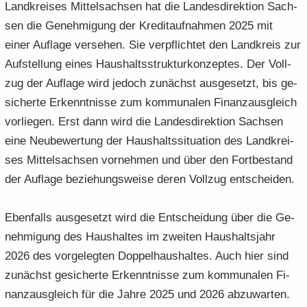
Land­krei­ses Mit­tel­sach­sen hat die Lan­des­di­rek­ti­on Sach­
sen die Ge­neh­mi­gung der Kre­dit­auf­nah­men 2025 mit
einer Auf­la­ge ver­se­hen. Sie ver­pflich­tet den Land­kreis zur
Auf­stel­lung eines Haus­halts­struk­tur­kon­zep­tes. Der Voll­
zug der Auf­la­ge wird je­doch zu­nächst aus­ge­setzt, bis ge­
si­cher­te Er­kennt­nis­se zum kom­mu­na­len Fi­nanz­aus­gleich
vor­lie­gen. Erst dann wird die Lan­des­di­rek­ti­on Sach­sen
eine Neu­be­wer­tung der Haus­halts­si­tua­ti­on des Land­krei­
ses Mit­tel­sach­sen vor­neh­men und über den Fort­be­stand
der Auf­la­ge be­zie­hungs­wei­se deren Voll­zug ent­schei­den.
Eben­falls aus­ge­setzt wird die Ent­schei­dung über die Ge­
neh­mi­gung des Haus­hal­tes im zwei­ten Haus­halts­jahr
2026 des vor­ge­leg­ten Dop­pel­haus­hal­tes. Auch hier sind
zu­nächst ge­si­cher­te Er­kennt­nis­se zum kom­mu­na­len Fi­
nanz­aus­gleich für die Jahre 2025 und 2026 ab­zu­war­ten.