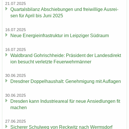
21.07.2025
Quar­tals­bi­lanz Ab­schie­bun­gen und frei­wil­li­ge Aus­rei­
sen für April bis Juni 2025
16.07.2025
Neue En­er­gie­in­fra­struk­tur im Leip­zi­ger Süd­raum
16.07.2025
Wald­brand Gohrisch­hei­de: Prä­si­dent der Lan­des­di­rek­t
i­on be­sucht ver­letz­te Feu­er­wehr­män­ner
30.06.2025
Dresd­ner Dop­pel­haus­halt: Ge­neh­mi­gung mit Auf­la­gen
30.06.2025
Dres­den kann In­dus­trie­are­al für neue An­sied­lun­gen fit
ma­chen
27.06.2025
Si­che­rer Schul­weg von Reck­witz nach Werms­dorf