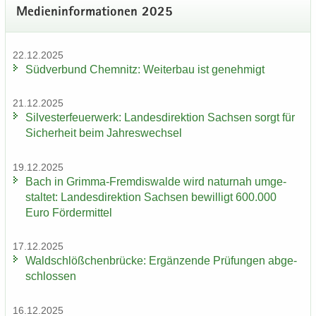
Me­di­en­in­for­ma­tio­nen 2025
22.12.2025
Süd­ver­bund Chem­nitz: Wei­ter­bau ist ge­neh­migt
21.12.2025
Sil­ves­ter­feu­er­werk: Lan­des­di­rek­ti­on Sach­sen sorgt für
Si­cher­heit beim Jah­res­wech­sel
19.12.2025
Bach in Grimma-​Fremdiswalde wird na­tur­nah um­ge­
stal­tet: Lan­des­di­rek­ti­on Sach­sen be­wil­ligt 600.000
Euro För­der­mit­tel
17.12.2025
Wald­schlöß­chen­brü­cke: Er­gän­zen­de Prü­fun­gen ab­ge­
schlos­sen
16.12.2025