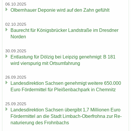
06.10.2025
Ol­bern­hau­er De­po­nie wird auf den Zahn ge­fühlt
02.10.2025
Bau­recht für Kö­nigs­brü­cker Land­stra­ße im Dresd­ner
Nor­den
30.09.2025
Ent­las­tung für Döl­zig bei Leip­zig ge­neh­migt: B 181
wird vier­spu­rig mit Orts­um­fah­rung
26.09.2025
Lan­des­di­rek­ti­on Sach­sen ge­neh­migt wei­te­re 650.000
Euro För­der­mit­tel für Plei­ßen­bach­park in Chem­nitz
25.09.2025
Lan­des­di­rek­ti­on Sach­sen über­gibt 1,7 Mil­lio­nen Euro
För­der­mit­tel an die Stadt Limbach-​Oberfrohna zur Re­
na­tu­rie­rung des Frohn­bachs