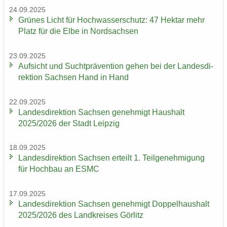
24.09.2025
Grü­nes Licht für Hoch­was­ser­schutz: 47 Hekt­ar mehr
Platz für die Elbe in Nord­sach­sen
23.09.2025
Auf­sicht und Sucht­prä­ven­ti­on gehen bei der Lan­des­di­
rek­ti­on Sach­sen Hand in Hand
22.09.2025
Lan­des­di­rek­ti­on Sach­sen ge­neh­migt Haus­halt
2025/2026 der Stadt Leip­zig
18.09.2025
Lan­des­di­rek­ti­on Sach­sen er­teilt 1. Teil­ge­neh­mi­gung
für Hoch­bau an ESMC
17.09.2025
Lan­des­di­rek­ti­on Sach­sen ge­neh­migt Dop­pel­haus­halt
2025/2026 des Land­krei­ses Gör­litz