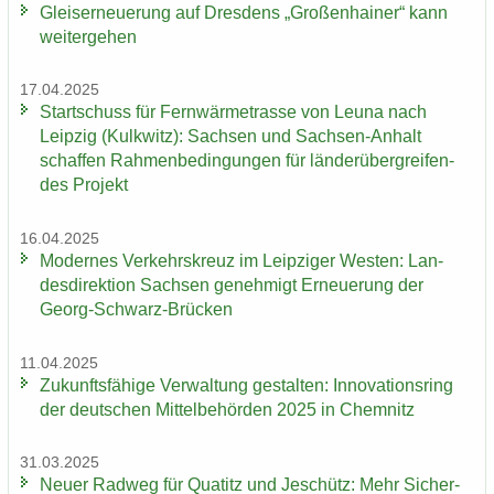
Gleis­er­neue­rung auf Dres­dens „Gro­ßen­hai­ner“ kann
wei­ter­ge­hen
17.04.2025
Start­schuss für Fern­wär­me­tras­se von Leuna nach
Leip­zig (Kulk­witz): Sach­sen und Sachsen-​Anhalt
schaf­fen Rah­men­be­din­gun­gen für län­der­über­grei­fen­
des Pro­jekt
16.04.2025
Mo­der­nes Ver­kehrs­kreuz im Leip­zi­ger Wes­ten: Lan­
des­di­rek­ti­on Sach­sen ge­neh­migt Er­neue­rung der
Georg-​Schwarz-Brücken
11.04.2025
Zu­kunfts­fä­hi­ge Ver­wal­tung ge­stal­ten: In­no­va­ti­ons­ring
der deut­schen Mit­tel­be­hör­den 2025 in Chem­nitz
31.03.2025
Neuer Rad­weg für Qua­titz und Je­schütz: Mehr Si­cher­