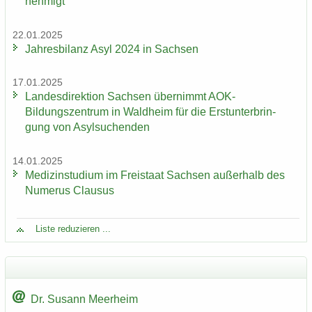
neh­migt
22.01.2025
Jah­res­bi­lanz Asyl 2024 in Sach­sen
17.01.2025
Lan­des­di­rek­ti­on Sach­sen über­nimmt AOK-​
Bildungszentrum in Wald­heim für die Erst­un­ter­brin­
gung von Asyl­su­chen­den
14.01.2025
Me­di­zin­stu­di­um im Frei­staat Sach­sen au­ßer­halb des
Nu­me­rus Clau­sus
Liste re­du­zie­ren ...
Dr. Su­sann Meer­heim