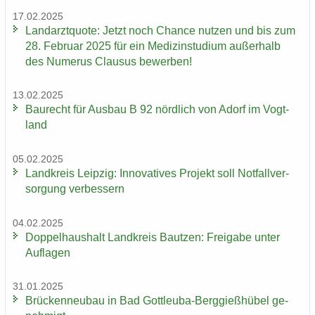
17.02.2025
Land­arzt­quo­te: Jetzt noch Chan­ce nut­zen und bis zum
28. Fe­bru­ar 2025 für ein Me­di­zin­stu­di­um au­ßer­halb
des Nu­me­rus Clau­sus be­wer­ben!
13.02.2025
Bau­recht für Aus­bau B 92 nörd­lich von Adorf im Vogt­
land
05.02.2025
Land­kreis Leip­zig: In­no­va­ti­ves Pro­jekt soll Not­fall­ver­
sor­gung ver­bes­sern
04.02.2025
Dop­pel­haus­halt Land­kreis Baut­zen: Frei­ga­be unter
Auf­la­gen
31.01.2025
Brü­cken­neu­bau in Bad Gottleuba-​Berggießhübel ge­