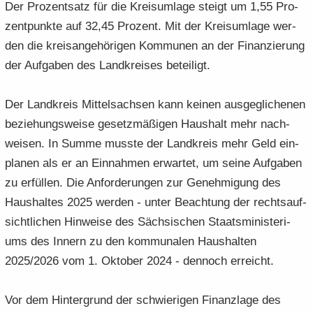
Der Pro­zent­satz für die Kreis­um­la­ge steigt um 1,55 Pro­
zent­punk­te auf 32,45 Pro­zent. Mit der Kreis­um­la­ge wer­
den die kreis­an­ge­hö­ri­gen Kom­mu­nen an der Fi­nan­zie­rung
der Auf­ga­ben des Land­krei­ses be­tei­ligt.
Der Land­kreis Mit­tel­sach­sen kann kei­nen aus­ge­gli­che­nen
be­zie­hungs­wei­se ge­setz­mä­ßi­gen Haus­halt mehr nach­
wei­sen. In Summe muss­te der Land­kreis mehr Geld ein­
pla­nen als er an Ein­nah­men er­war­tet, um seine Auf­ga­ben
zu er­fül­len. Die An­for­de­run­gen zur Ge­neh­mi­gung des
Haus­hal­tes 2025 wer­den - unter Be­ach­tung der rechts­auf­
sicht­li­chen Hin­wei­se des Säch­si­schen Staats­mi­nis­te­ri­
ums des In­nern zu den kom­mu­na­len Haus­hal­ten
2025/2026 vom 1. Ok­to­ber 2024 - den­noch er­reicht.
Vor dem Hin­ter­grund der schwie­ri­gen Fi­nanz­la­ge des