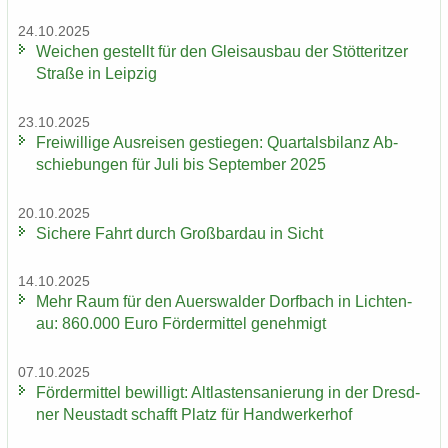
24.10.2025
Wei­chen ge­stellt für den Gleis­aus­bau der Stöt­terit­zer
Stra­ße in Leip­zig
23.10.2025
Frei­wil­li­ge Aus­rei­sen ge­stie­gen: Quar­tals­bi­lanz Ab­
schie­bun­gen für Juli bis Sep­tem­ber 2025
20.10.2025
Si­che­re Fahrt durch Groß­bardau in Sicht
14.10.2025
Mehr Raum für den Au­ers­wal­der Dorf­bach in Lich­ten­
au: 860.000 Euro För­der­mit­tel ge­neh­migt
07.10.2025
För­der­mit­tel be­wil­ligt: Alt­las­ten­sa­nie­rung in der Dresd­
ner Neu­stadt schafft Platz für Hand­wer­ker­hof