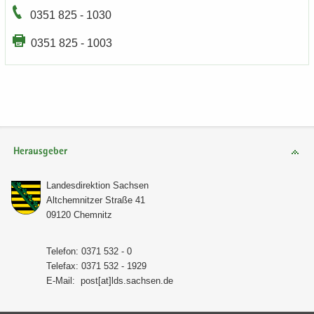
0351 825 - 1030
0351 825 - 1003
Herausgeber
Lan­des­di­rek­ti­on Sach­sen
Alt­chem­nit­zer Stra­ße 41
09120 Chem­nitz
Te­le­fon: 0371 532 - 0
Te­le­fax: 0371 532 - 1929
E-​Mail:
post[at]lds.sach­sen.de