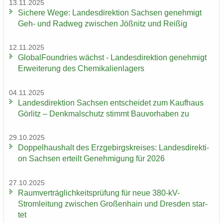
13.11.2025
Si­che­re Wege: Lan­des­di­rek­ti­on Sach­sen ge­neh­migt
Geh- und Rad­weg zwi­schen Jöß­nitz und Rei­ßig
12.11.2025
Glo­bal­Found­ries wächst - Lan­des­di­rek­ti­on ge­neh­migt
Er­wei­te­rung des Che­mi­ka­li­en­la­gers
04.11.2025
Lan­des­di­rek­ti­on Sach­sen ent­schei­det zum Kauf­haus
Gör­litz – Denk­mal­schutz stimmt Bau­vor­ha­ben zu
29.10.2025
Dop­pel­haus­halt des Erz­ge­birgs­krei­ses: Lan­des­di­rek­ti­
on Sach­sen er­teilt Ge­neh­mi­gung für 2026
27.10.2025
Ra­um­ver­träg­lich­keits­prü­fung für neue 380-​kV-
Stromleitung zwi­schen Gro­ßen­hain und Dres­den star­
tet