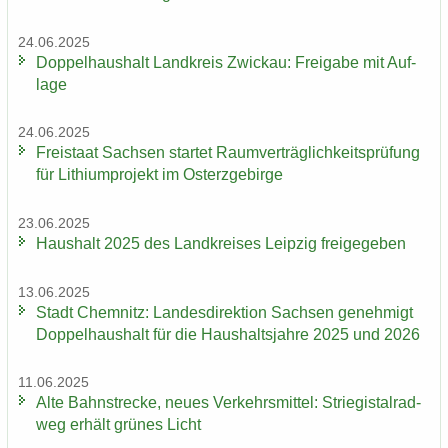
24.06.2025
Dop­pel­haus­halt Land­kreis Zwi­ckau: Frei­ga­be mit Auf­
la­ge
24.06.2025
Frei­staat Sach­sen star­tet Ra­um­ver­träg­lich­keits­prü­fung
für Li­thi­um­pro­jekt im Ost­erz­ge­bir­ge
23.06.2025
Haus­halt 2025 des Land­krei­ses Leip­zig frei­ge­ge­ben
13.06.2025
Stadt Chem­nitz: Lan­des­di­rek­ti­on Sach­sen ge­neh­migt
Dop­pel­haus­halt für die Haus­halts­jah­re 2025 und 2026
11.06.2025
Alte Bahn­stre­cke, neues Ver­kehrs­mit­tel: Strie­gi­st­al­rad­
weg er­hält grü­nes Licht