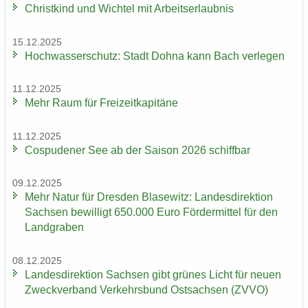
Christ­kind und Wich­tel mit Ar­beits­er­laub­nis
15.12.2025
Hoch­was­ser­schutz: Stadt Dohna kann Bach ver­le­gen
11.12.2025
Mehr Raum für Frei­zeit­ka­pi­tä­ne
11.12.2025
Cos­pu­de­ner See ab der Sai­son 2026 schiff­bar
09.12.2025
Mehr Natur für Dres­den Bla­se­witz: Lan­des­di­rek­ti­on
Sach­sen be­wil­ligt 650.000 Euro För­der­mit­tel für den
Land­gra­ben
08.12.2025
Lan­des­di­rek­ti­on Sach­sen gibt grü­nes Licht für neuen
Zweck­ver­band Ver­kehrs­bund Ost­sach­sen (ZVVO)