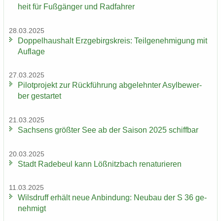
heit für Fuß­gän­ger und Rad­fah­rer
28.03.2025
Dop­pel­haus­halt Erz­ge­birgs­kreis: Teil­ge­neh­mi­gung mit
Auf­la­ge
27.03.2025
Pi­lot­pro­jekt zur Rück­füh­rung ab­ge­lehn­ter Asyl­be­wer­
ber ge­star­tet
21.03.2025
Sach­sens größ­ter See ab der Sai­son 2025 schiff­bar
20.03.2025
Stadt Ra­de­beul kann Löß­nitz­bach re­na­tu­rie­ren
11.03.2025
Wilsd­ruff er­hält neue An­bin­dung: Neu­bau der S 36 ge­
neh­migt