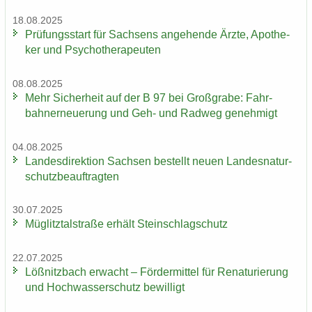
18.08.2025
Prü­fungs­start für Sach­sens an­ge­hen­de Ärzte, Apo­the­
ker und Psy­cho­the­ra­peu­ten
08.08.2025
Mehr Si­cher­heit auf der B 97 bei Groß­gra­be: Fahr­
bahn­erneue­rung und Geh- und Rad­weg ge­neh­migt
04.08.2025
Lan­des­di­rek­ti­on Sach­sen be­stellt neuen Lan­des­na­tur­
schutz­be­auf­trag­ten
30.07.2025
Müg­litz­tal­stra­ße er­hält Stein­schlag­schutz
22.07.2025
Löß­nitz­bach er­wacht – För­der­mit­tel für Re­na­tu­rie­rung
und Hoch­was­ser­schutz be­wil­ligt