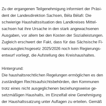
Zu der er­gan­ge­nen Teil­ge­neh­mi­gung in­for­miert der Prä­si­
dent der Lan­des­di­rek­ti­on Sach­sen, Béla Bélafi: Die
schwie­ri­ge Haus­halts­si­tua­ti­on des Land­krei­ses Mit­tel­
sach­sen hat ihre Ur­sa­che in den stark an­ge­wach­se­nen
Aus­ga­ben, vor allem bei den Kos­ten der So­zi­al­leis­tun­gen.
Zu­gleich er­schwert der Fakt, dass für das Säch­si­sche Fi­
nanz­aus­gleichs­ge­setz 2025/2026 noch kein Re­gie­rungs­
ent­wurf vor­liegt, die Auf­stel­lung des Kreis­haus­hal­tes.
Hin­ter­grund:
Die haus­halts­recht­li­chen Re­ge­lun­gen er­mög­li­chen es den
zu­stän­di­gen Rechts­auf­sichts­be­hör­den, den Kom­mu­nen
trotz eines nicht aus­ge­gli­che­nen be­zie­hungs­wei­se ge­
setz­mä­ßi­gen Haus­halts, im Ein­zel­fall eine Ge­neh­mi­gung
der Haus­halts­sat­zung unter Auf­la­gen zu er­tei­len. Gemäß