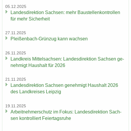
05.12.2025
Lan­des­di­rek­ti­on Sach­sen: mehr Bau­stel­len­kon­trol­len
für mehr Si­cher­heit
27.11.2025
Pleißenbach-​Grünzug kann wach­sen
26.11.2025
Land­kreis Mit­tel­sach­sen: Lan­des­di­rek­ti­on Sach­sen ge­
neh­migt Haus­halt für 2026
21.11.2025
Lan­des­di­rek­ti­on Sach­sen ge­neh­migt Haus­halt 2026
des Land­krei­ses Leip­zig
19.11.2025
Ar­beit­neh­mer­schutz im Fokus: Lan­des­di­rek­ti­on Sach­
sen kon­trol­liert Fei­er­tags­ru­he