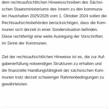
dem rechts­auf­sicht­li­chen Hin­weis­schrei­ben des Säch­si­
schen Staats­mi­nis­te­ri­ums des In­nern zu den kom­mu­na­
len Haus­hal­ten 2025/2026 vom 1. Ok­to­ber 2024 sol­len die
Rechts­auf­sichts­be­hör­den be­rück­sich­ti­gen, dass die Kom­
mu­nen sich der­zeit in einer Son­der­si­tua­ti­on be­fin­den.
Diese recht­fer­tigt eine weite Aus­le­gung der Vor­schrif­ten
im Sinne der Kom­mu­nen.
Ziel der rechts­auf­sicht­li­chen Hin­wei­se ist es, die zur Auf­
ga­ben­er­fül­lung not­wen­di­gen Struk­tu­ren zu er­hal­ten und
die fi­nan­zi­el­le Hand­lungs­fä­hig­keit der säch­si­schen Kom­
mu­nen trotz der­zeit schwie­ri­ger Rah­men­be­din­gun­gen zu
ge­währ­leis­ten.