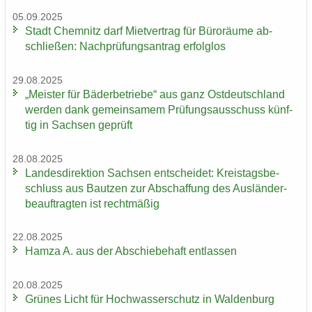
05.09.2025
Stadt Chem­nitz darf Miet­ver­trag für Bü­ro­räu­me ab­
schlie­ßen: Nach­prü­fungs­an­trag er­folg­los
29.08.2025
„Meis­ter für Bä­der­be­trie­be“ aus ganz Ost­deutsch­land
wer­den dank ge­mein­sa­mem Prü­fungs­aus­schuss künf­
tig in Sach­sen ge­prüft
28.08.2025
Lan­des­di­rek­ti­on Sach­sen ent­schei­det: Kreis­tags­be­
schluss aus Baut­zen zur Ab­schaf­fung des Aus­län­der­
be­auf­trag­ten ist recht­mä­ßig
22.08.2025
Hamza A. aus der Ab­schie­be­haft ent­las­sen
20.08.2025
Grü­nes Licht für Hoch­was­ser­schutz in Wal­den­burg