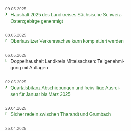
09.05.2025
Haus­halt 2025 des Land­krei­ses Säch­si­sche Schweiz-​
Osterzgebirge ge­neh­migt
08.05.2025
Ober­lau­sit­zer Ver­kehrs­ach­se kann kom­plet­tiert wer­den
06.05.2025
Dop­pel­haus­halt Land­kreis Mit­tel­sach­sen: Teil­ge­neh­mi­
gung mit Auf­la­gen
02.05.2025
Quar­tals­bi­lanz Ab­schie­bun­gen und frei­wil­li­ge Aus­rei­
sen für Ja­nu­ar bis März 2025
29.04.2025
Si­cher ra­deln zwi­schen Tha­randt und Grum­bach
25.04.2025