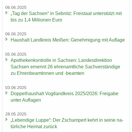
06.06.2025
„Tag der Sach­sen“ in Seb­nitz: Frei­staat un­ter­stützt mit
bis zu 1,4 Mil­lio­nen Euro
06.06.2025
Haus­halt Land­kreis Mei­ßen: Ge­neh­mi­gung mit Auf­la­ge
05.06.2025
Apo­the­ken­kon­trol­le in Sach­sen: Lan­des­di­rek­ti­on
Sach­sen er­nennt 26 eh­ren­amt­li­che Sach­ver­stän­di­ge
zu Eh­ren­be­am­tin­nen und -​beamten
03.06.2025
Dop­pel­haus­halt Vogt­land­kreis 2025/2026: Frei­ga­be
unter Auf­la­gen
28.05.2025
„Le­ben­di­ge Luppe“: Der Zscham­pert kehrt in seine na­
tür­li­che Hei­mat zu­rück