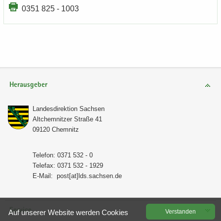
0351 825 - 1003
Herausgeber
Lan­des­di­rek­ti­on Sach­sen
Alt­chem­nit­zer Stra­ße 41
09120 Chem­nitz
Te­le­fon: 0371 532 - 0
Te­le­fax: 0371 532 - 1929
E-​Mail:
post[at]lds.sach­sen.de
Service
Auf un­se­rer Web­site wer­den Coo­kies
Ver­stan­den