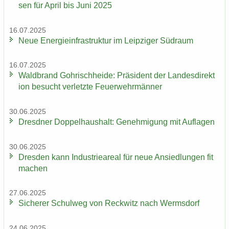
sen für April bis Juni 2025
16.07.2025
Neue En­er­gie­in­fra­struk­tur im Leip­zi­ger Süd­raum
16.07.2025
Wald­brand Gohrisch­hei­de: Prä­si­dent der Lan­des­di­rek­t
i­on be­sucht ver­letz­te Feu­er­wehr­män­ner
30.06.2025
Dresd­ner Dop­pel­haus­halt: Ge­neh­mi­gung mit Auf­la­gen
30.06.2025
Dres­den kann In­dus­trie­are­al für neue An­sied­lun­gen fit
ma­chen
27.06.2025
Si­che­rer Schul­weg von Reck­witz nach Werms­dorf
24.06.2025