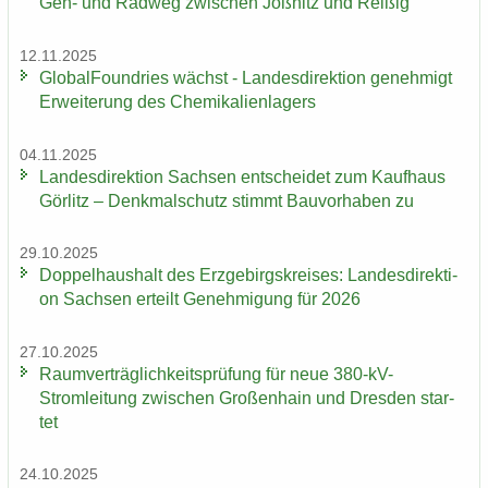
Geh- und Rad­weg zwi­schen Jöß­nitz und Rei­ßig
12.11.2025
Glo­bal­Found­ries wächst - Lan­des­di­rek­ti­on ge­neh­migt
Er­wei­te­rung des Che­mi­ka­li­en­la­gers
04.11.2025
Lan­des­di­rek­ti­on Sach­sen ent­schei­det zum Kauf­haus
Gör­litz – Denk­mal­schutz stimmt Bau­vor­ha­ben zu
29.10.2025
Dop­pel­haus­halt des Erz­ge­birgs­krei­ses: Lan­des­di­rek­ti­
on Sach­sen er­teilt Ge­neh­mi­gung für 2026
27.10.2025
Ra­um­ver­träg­lich­keits­prü­fung für neue 380-​kV-
Stromleitung zwi­schen Gro­ßen­hain und Dres­den star­
tet
24.10.2025