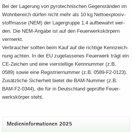
Bei der La­ge­rung von py­ro­tech­ni­schen Ge­gen­stän­den im
Wohn­be­reich dür­fen nicht mehr als 10 kg Net­to­ex­plo­siv­
stoff­mas­se (NEM) der La­ger­grup­pe 1.4 auf­be­wahrt wer­
den. Die NEM-​Angabe ist auf den Feu­er­werks­kör­pern
ver­merkt.
Ver­brau­cher soll­ten beim Kauf auf die rich­ti­ge Kenn­zeich­
nung ach­ten. In der EU zu­ge­las­se­nes Feu­er­werk trägt ein
CE-​Zeichen und eine vier­stel­li­ge Kenn­num­mer (z.B.
0589) sowie eine Re­gis­trier­num­mer (z.B. 0589-F2-0123).
Zu­sätz­li­che Si­cher­heit bie­tet die BAM-​Nummer (z.B.
BAM-F2-0344), die für in Deutsch­land ge­prüf­te Feu­er­
werks­kör­per steht.
Me­di­en­in­for­ma­tio­nen 2025