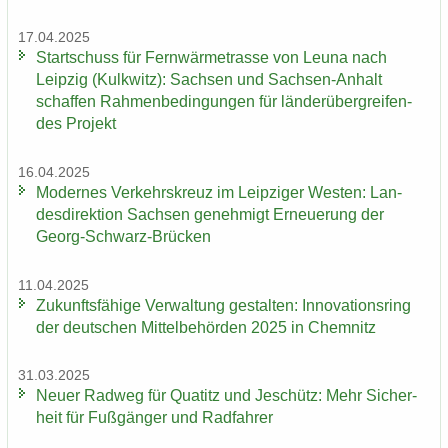
17.04.2025
Start­schuss für Fern­wär­me­tras­se von Leuna nach
Leip­zig (Kulk­witz): Sach­sen und Sachsen-​Anhalt
schaf­fen Rah­men­be­din­gun­gen für län­der­über­grei­fen­
des Pro­jekt
16.04.2025
Mo­der­nes Ver­kehrs­kreuz im Leip­zi­ger Wes­ten: Lan­
des­di­rek­ti­on Sach­sen ge­neh­migt Er­neue­rung der
Georg-​Schwarz-Brücken
11.04.2025
Zu­kunfts­fä­hi­ge Ver­wal­tung ge­stal­ten: In­no­va­ti­ons­ring
der deut­schen Mit­tel­be­hör­den 2025 in Chem­nitz
31.03.2025
Neuer Rad­weg für Qua­titz und Je­schütz: Mehr Si­cher­
heit für Fuß­gän­ger und Rad­fah­rer