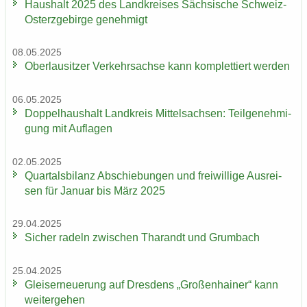
Haus­halt 2025 des Land­krei­ses Säch­si­sche Schweiz-​
Osterzgebirge ge­neh­migt
08.05.2025
Ober­lau­sit­zer Ver­kehrs­ach­se kann kom­plet­tiert wer­den
06.05.2025
Dop­pel­haus­halt Land­kreis Mit­tel­sach­sen: Teil­ge­neh­mi­
gung mit Auf­la­gen
02.05.2025
Quar­tals­bi­lanz Ab­schie­bun­gen und frei­wil­li­ge Aus­rei­
sen für Ja­nu­ar bis März 2025
29.04.2025
Si­cher ra­deln zwi­schen Tha­randt und Grum­bach
25.04.2025
Gleis­er­neue­rung auf Dres­dens „Gro­ßen­hai­ner“ kann
wei­ter­ge­hen