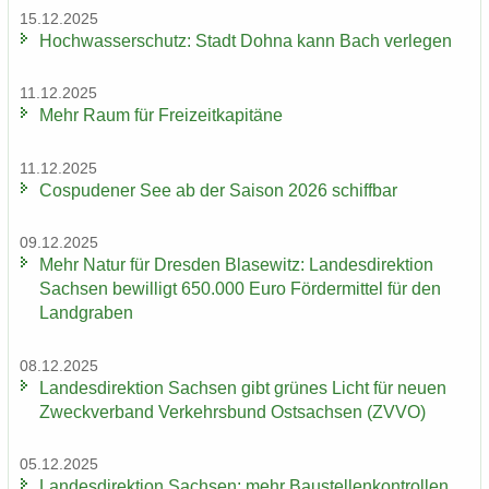
15.12.2025
Hoch­was­ser­schutz: Stadt Dohna kann Bach ver­le­gen
11.12.2025
Mehr Raum für Frei­zeit­ka­pi­tä­ne
11.12.2025
Cos­pu­de­ner See ab der Sai­son 2026 schiff­bar
09.12.2025
Mehr Natur für Dres­den Bla­se­witz: Lan­des­di­rek­ti­on
Sach­sen be­wil­ligt 650.000 Euro För­der­mit­tel für den
Land­gra­ben
08.12.2025
Lan­des­di­rek­ti­on Sach­sen gibt grü­nes Licht für neuen
Zweck­ver­band Ver­kehrs­bund Ost­sach­sen (ZVVO)
05.12.2025
Lan­des­di­rek­ti­on Sach­sen: mehr Bau­stel­len­kon­trol­len