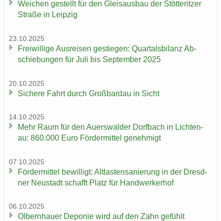
Wei­chen ge­stellt für den Gleis­aus­bau der Stöt­terit­zer
Stra­ße in Leip­zig
23.10.2025
Frei­wil­li­ge Aus­rei­sen ge­stie­gen: Quar­tals­bi­lanz Ab­
schie­bun­gen für Juli bis Sep­tem­ber 2025
20.10.2025
Si­che­re Fahrt durch Groß­bardau in Sicht
14.10.2025
Mehr Raum für den Au­ers­wal­der Dorf­bach in Lich­ten­
au: 860.000 Euro För­der­mit­tel ge­neh­migt
07.10.2025
För­der­mit­tel be­wil­ligt: Alt­las­ten­sa­nie­rung in der Dresd­
ner Neu­stadt schafft Platz für Hand­wer­ker­hof
06.10.2025
Ol­bern­hau­er De­po­nie wird auf den Zahn ge­fühlt