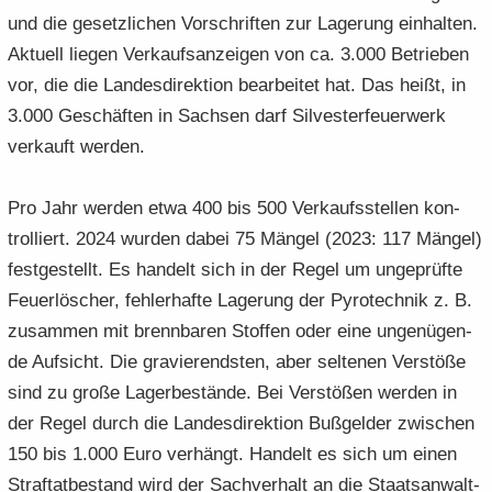
und die ge­setz­li­chen Vor­schrif­ten zur La­ge­rung ein­hal­ten.
Ak­tu­ell lie­gen Ver­kaufs­an­zei­gen von ca. 3.000 Be­trie­ben
vor, die die Lan­des­di­rek­ti­on be­ar­bei­tet hat. Das heißt, in
3.000 Ge­schäf­ten in Sach­sen darf Sil­ves­ter­feu­er­werk
ver­kauft wer­den.
Pro Jahr wer­den etwa 400 bis 500 Ver­kaufs­stel­len kon­
trol­liert. 2024 wur­den dabei 75 Män­gel (2023: 117 Män­gel)
fest­ge­stellt. Es han­delt sich in der Regel um un­ge­prüf­te
Feu­er­lö­scher, feh­ler­haf­te La­ge­rung der Py­ro­tech­nik z. B.
zu­sam­men mit brenn­ba­ren Stof­fen oder eine un­ge­nü­gen­
de Auf­sicht. Die gra­vie­rends­ten, aber sel­te­nen Ver­stö­ße
sind zu große La­ger­be­stän­de. Bei Ver­stö­ßen wer­den in
der Regel durch die Lan­des­di­rek­ti­on Buß­gel­der zwi­schen
150 bis 1.000 Euro ver­hängt. Han­delt es sich um einen
Straf­tat­be­stand wird der Sach­ver­halt an die Staats­an­walt­