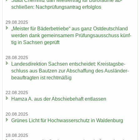
Stadt Chem­nitz darf Miet­ver­trag für Bü­ro­räu­me ab­
schlie­ßen: Nach­prü­fungs­an­trag er­folg­los
29.08.2025
„Meis­ter für Bä­der­be­trie­be“ aus ganz Ost­deutsch­land
wer­den dank ge­mein­sa­mem Prü­fungs­aus­schuss künf­
tig in Sach­sen ge­prüft
28.08.2025
Lan­des­di­rek­ti­on Sach­sen ent­schei­det: Kreis­tags­be­
schluss aus Baut­zen zur Ab­schaf­fung des Aus­län­der­
be­auf­trag­ten ist recht­mä­ßig
22.08.2025
Hamza A. aus der Ab­schie­be­haft ent­las­sen
20.08.2025
Grü­nes Licht für Hoch­was­ser­schutz in Wal­den­burg
18.08.2025