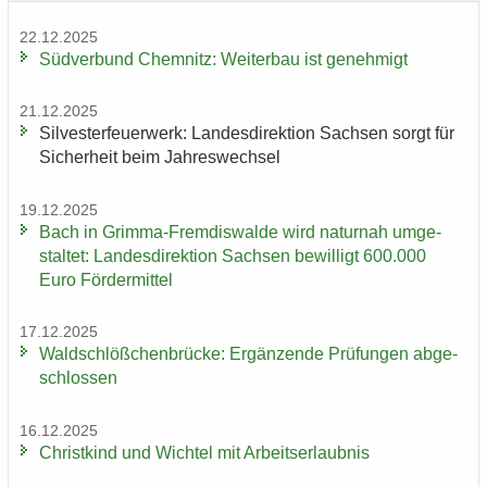
22.12.2025
Süd­ver­bund Chem­nitz: Wei­ter­bau ist ge­neh­migt
21.12.2025
Sil­ves­ter­feu­er­werk: Lan­des­di­rek­ti­on Sach­sen sorgt für
Si­cher­heit beim Jah­res­wech­sel
19.12.2025
Bach in Grimma-​Fremdiswalde wird na­tur­nah um­ge­
stal­tet: Lan­des­di­rek­ti­on Sach­sen be­wil­ligt 600.000
Euro För­der­mit­tel
17.12.2025
Wald­schlöß­chen­brü­cke: Er­gän­zen­de Prü­fun­gen ab­ge­
schlos­sen
16.12.2025
Christ­kind und Wich­tel mit Ar­beits­er­laub­nis