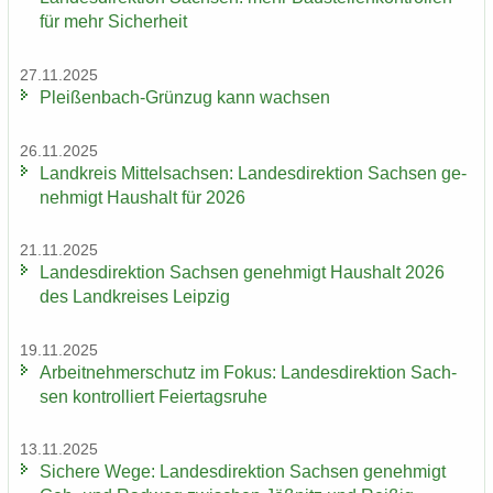
für mehr Si­cher­heit
27.11.2025
Pleißenbach-​Grünzug kann wach­sen
26.11.2025
Land­kreis Mit­tel­sach­sen: Lan­des­di­rek­ti­on Sach­sen ge­
neh­migt Haus­halt für 2026
21.11.2025
Lan­des­di­rek­ti­on Sach­sen ge­neh­migt Haus­halt 2026
des Land­krei­ses Leip­zig
19.11.2025
Ar­beit­neh­mer­schutz im Fokus: Lan­des­di­rek­ti­on Sach­
sen kon­trol­liert Fei­er­tags­ru­he
13.11.2025
Si­che­re Wege: Lan­des­di­rek­ti­on Sach­sen ge­neh­migt