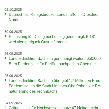
02.10.2025
Bau­recht für Kö­nigs­brü­cker Land­stra­ße im Dresd­ner
Nor­den
30.09.2025
Ent­las­tung für Döl­zig bei Leip­zig ge­neh­migt: B 181
wird vier­spu­rig mit Orts­um­fah­rung
26.09.2025
Lan­des­di­rek­ti­on Sach­sen ge­neh­migt wei­te­re 650.000
Euro För­der­mit­tel für Plei­ßen­bach­park in Chem­nitz
25.09.2025
Lan­des­di­rek­ti­on Sach­sen über­gibt 1,7 Mil­lio­nen Euro
För­der­mit­tel an die Stadt Limbach-​Oberfrohna zur Re­
na­tu­rie­rung des Frohn­bachs
24.09.2025
Grü­nes Licht für Hoch­was­ser­schutz: 47 Hekt­ar mehr