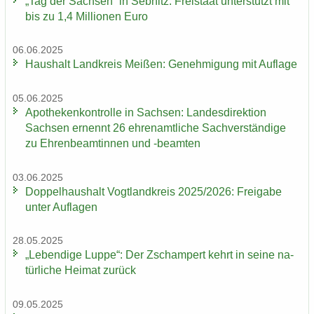
„Tag der Sach­sen“ in Seb­nitz: Frei­staat un­ter­stützt mit
bis zu 1,4 Mil­lio­nen Euro
06.06.2025
Haus­halt Land­kreis Mei­ßen: Ge­neh­mi­gung mit Auf­la­ge
05.06.2025
Apo­the­ken­kon­trol­le in Sach­sen: Lan­des­di­rek­ti­on
Sach­sen er­nennt 26 eh­ren­amt­li­che Sach­ver­stän­di­ge
zu Eh­ren­be­am­tin­nen und -​beamten
03.06.2025
Dop­pel­haus­halt Vogt­land­kreis 2025/2026: Frei­ga­be
unter Auf­la­gen
28.05.2025
„Le­ben­di­ge Luppe“: Der Zscham­pert kehrt in seine na­
tür­li­che Hei­mat zu­rück
09.05.2025