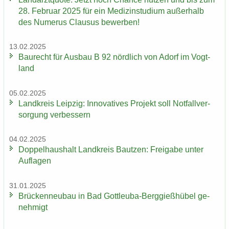
28. Fe­bru­ar 2025 für ein Me­di­zin­stu­di­um au­ßer­halb
des Nu­me­rus Clau­sus be­wer­ben!
13.02.2025
Bau­recht für Aus­bau B 92 nörd­lich von Adorf im Vogt­
land
05.02.2025
Land­kreis Leip­zig: In­no­va­ti­ves Pro­jekt soll Not­fall­ver­
sor­gung ver­bes­sern
04.02.2025
Dop­pel­haus­halt Land­kreis Baut­zen: Frei­ga­be unter
Auf­la­gen
31.01.2025
Brü­cken­neu­bau in Bad Gottleuba-​Berggießhübel ge­
neh­migt