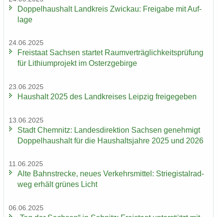
Dop­pel­haus­halt Land­kreis Zwi­ckau: Frei­ga­be mit Auf­
la­ge
24.06.2025
Frei­staat Sach­sen star­tet Ra­um­ver­träg­lich­keits­prü­fung
für Li­thi­um­pro­jekt im Ost­erz­ge­bir­ge
23.06.2025
Haus­halt 2025 des Land­krei­ses Leip­zig frei­ge­ge­ben
13.06.2025
Stadt Chem­nitz: Lan­des­di­rek­ti­on Sach­sen ge­neh­migt
Dop­pel­haus­halt für die Haus­halts­jah­re 2025 und 2026
11.06.2025
Alte Bahn­stre­cke, neues Ver­kehrs­mit­tel: Strie­gi­st­al­rad­
weg er­hält grü­nes Licht
06.06.2025