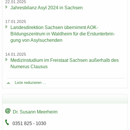
22.01.2025
Jah­res­bi­lanz Asyl 2024 in Sach­sen
17.01.2025
Lan­des­di­rek­ti­on Sach­sen über­nimmt AOK-​
Bildungszentrum in Wald­heim für die Erst­un­ter­brin­
gung von Asyl­su­chen­den
14.01.2025
Me­di­zin­stu­di­um im Frei­staat Sach­sen au­ßer­halb des
Nu­me­rus Clau­sus
Liste re­du­zie­ren ...
Dr. Su­sann Meer­heim
0351 825 - 1030