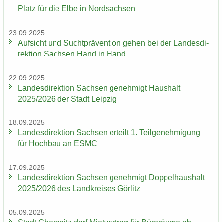
Platz für die Elbe in Nord­sach­sen
23.09.2025
Auf­sicht und Sucht­prä­ven­ti­on gehen bei der Lan­des­di­
rek­ti­on Sach­sen Hand in Hand
22.09.2025
Lan­des­di­rek­ti­on Sach­sen ge­neh­migt Haus­halt
2025/2026 der Stadt Leip­zig
18.09.2025
Lan­des­di­rek­ti­on Sach­sen er­teilt 1. Teil­ge­neh­mi­gung
für Hoch­bau an ESMC
17.09.2025
Lan­des­di­rek­ti­on Sach­sen ge­neh­migt Dop­pel­haus­halt
2025/2026 des Land­krei­ses Gör­litz
05.09.2025