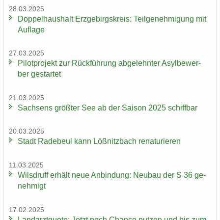
28.03.2025
Dop­pel­haus­halt Erz­ge­birgs­kreis: Teil­ge­neh­mi­gung mit
Auf­la­ge
27.03.2025
Pi­lot­pro­jekt zur Rück­füh­rung ab­ge­lehn­ter Asyl­be­wer­
ber ge­star­tet
21.03.2025
Sach­sens größ­ter See ab der Sai­son 2025 schiff­bar
20.03.2025
Stadt Ra­de­beul kann Löß­nitz­bach re­na­tu­rie­ren
11.03.2025
Wilsd­ruff er­hält neue An­bin­dung: Neu­bau der S 36 ge­
neh­migt
17.02.2025
Land­arzt­quo­te: Jetzt noch Chan­ce nut­zen und bis zum