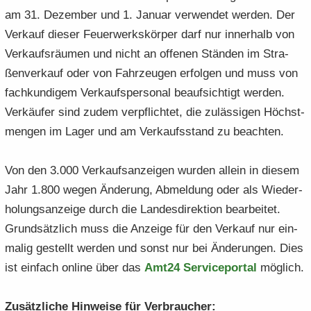
am 31. De­zem­ber und 1. Ja­nu­ar ver­wen­det wer­den. Der
Ver­kauf die­ser Feu­er­werks­kör­per darf nur in­ner­halb von
Ver­kaufs­räu­men und nicht an of­fe­nen Stän­den im Stra­
ßen­ver­kauf oder von Fahr­zeu­gen er­fol­gen und muss von
fach­kun­di­gem Ver­kaufs­per­so­nal be­auf­sich­tigt wer­den.
Ver­käu­fer sind zudem ver­pflich­tet, die zu­läs­si­gen Höchst­
men­gen im Lager und am Ver­kaufs­stand zu be­ach­ten.
Von den 3.000 Ver­kaufs­an­zei­gen wur­den al­lein in die­sem
Jahr 1.800 wegen Än­de­rung, Ab­mel­dung oder als Wie­der­
ho­lungs­an­zei­ge durch die Lan­des­di­rek­ti­on be­ar­bei­tet.
Grund­sätz­lich muss die An­zei­ge für den Ver­kauf nur ein­
ma­lig ge­stellt wer­den und sonst nur bei Än­de­run­gen. Dies
ist ein­fach on­line über das
Amt24 Ser­vice­por­tal
mög­lich.
Zu­sätz­li­che Hin­wei­se für Ver­brau­cher: