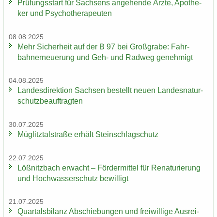
Prü­fungs­start für Sach­sens an­ge­hen­de Ärzte, Apo­the­
ker und Psy­cho­the­ra­peu­ten
08.08.2025
Mehr Si­cher­heit auf der B 97 bei Groß­gra­be: Fahr­
bahn­erneue­rung und Geh- und Rad­weg ge­neh­migt
04.08.2025
Lan­des­di­rek­ti­on Sach­sen be­stellt neuen Lan­des­na­tur­
schutz­be­auf­trag­ten
30.07.2025
Müg­litz­tal­stra­ße er­hält Stein­schlag­schutz
22.07.2025
Löß­nitz­bach er­wacht – För­der­mit­tel für Re­na­tu­rie­rung
und Hoch­was­ser­schutz be­wil­ligt
21.07.2025
Quar­tals­bi­lanz Ab­schie­bun­gen und frei­wil­li­ge Aus­rei­