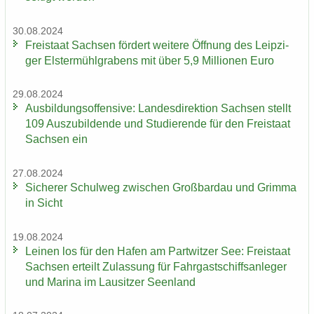
30.08.2024
Frei­staat Sach­sen för­dert wei­te­re Öff­nung des Leip­zi­
ger Els­ter­mühl­gra­bens mit über 5,9 Mil­lio­nen Euro
29.08.2024
Aus­bil­dungs­of­fen­si­ve: Lan­des­di­rek­ti­on Sach­sen stellt
109 Aus­zu­bil­den­de und Stu­die­ren­de für den Frei­staat
Sach­sen ein
27.08.2024
Si­che­rer Schul­weg zwi­schen Groß­bardau und Grim­ma
in Sicht
19.08.2024
Lei­nen los für den Hafen am Part­wit­zer See: Frei­staat
Sach­sen er­teilt Zu­las­sung für Fahr­gast­schiffs­an­le­ger
und Ma­ri­na im Lau­sit­zer Se­en­land