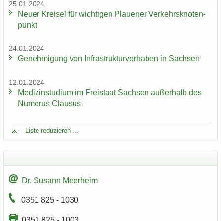
25.01.2024
Neuer Krei­sel für wich­ti­gen Plaue­ner Ver­kehrs­kno­ten­
punkt
24.01.2024
Ge­neh­mi­gung von In­fra­struk­tur­vor­ha­ben in Sach­sen
12.01.2024
Me­di­zin­stu­di­um im Frei­staat Sach­sen au­ßer­halb des
Nu­me­rus Clau­sus
Liste re­du­zie­ren ...
Dr. Su­sann Meer­heim
0351 825 - 1030
0351 825 - 1003