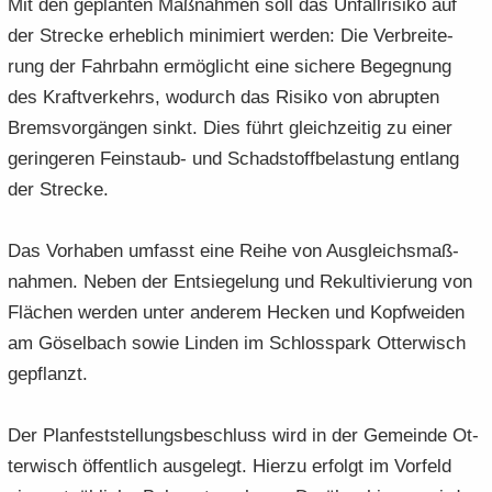
Mit den ge­plan­ten Maß­nah­men soll das Un­fall­ri­si­ko auf
der Stre­cke er­heb­lich mi­ni­miert wer­den: Die Ver­brei­te­
rung der Fahr­bahn er­mög­licht eine si­che­re Be­geg­nung
des Kraft­ver­kehrs, wo­durch das Ri­si­ko von ab­rup­ten
Brems­vor­gän­gen sinkt. Dies führt gleich­zei­tig zu einer
ge­rin­ge­ren Feinstaub-​ und Schad­stoff­be­las­tung ent­lang
der Stre­cke.
Das Vor­ha­ben um­fasst eine Reihe von Aus­gleichs­maß­
nah­men. Neben der Ent­sie­ge­lung und Re­kul­ti­vie­rung von
Flä­chen wer­den unter an­de­rem He­cken und Kopf­wei­den
am Gö­sel­bach sowie Lin­den im Schloss­park Ot­ter­wisch
ge­pflanzt.
Der Plan­fest­stel­lungs­be­schluss wird in der Ge­mein­de Ot­
ter­wisch öf­fent­lich aus­ge­legt. Hier­zu er­folgt im Vor­feld