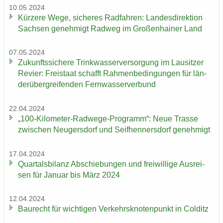
10.05.2024
Kür­ze­re Wege, si­che­res Rad­fah­ren: Lan­des­di­rek­ti­on
Sach­sen ge­neh­migt Rad­weg im Gro­ßen­hai­ner Land
07.05.2024
Zu­kunfts­si­che­re Trink­was­ser­ver­sor­gung im Lau­sit­zer
Re­vier: Frei­staat schafft Rah­men­be­din­gun­gen für län­
der­über­grei­fen­den Fern­was­ser­ver­bund
22.04.2024
„100-​Kilometer-Radwege-Programm“: Neue Tras­se
zwi­schen Neu­gers­dorf und Seif­hen­ners­dorf ge­neh­migt
17.04.2024
Quar­tals­bi­lanz Ab­schie­bun­gen und frei­wil­li­ge Aus­rei­
sen für Ja­nu­ar bis März 2024
12.04.2024
Bau­recht für wich­ti­gen Ver­kehrs­kno­ten­punkt in Col­ditz