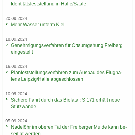
Iden­ti­täts­fest­stel­lung in Halle/Saale
20.09.2024
Mehr Was­ser un­term Kiel
18.09.2024
Ge­neh­mi­gungs­ver­fah­ren für Orts­um­ge­hung Frei­berg
ein­ge­stellt
16.09.2024
Plan­fest­stel­lungs­ver­fah­ren zum Aus­bau des Flug­ha­
fens Leip­zig/Halle ab­ge­schlos­sen
10.09.2024
Si­che­re Fahrt durch das Bie­la­tal: S 171 er­hält neue
Stüt­z­wän­de
05.09.2024
Na­del­öhr im obe­ren Tal der Frei­ber­ger Mulde kann be­
sei­tigt wer­den