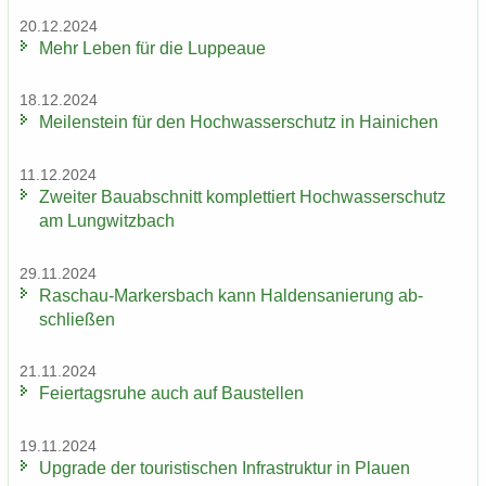
20.12.2024
Mehr Leben für die Lup­peaue
18.12.2024
Mei­len­stein für den Hoch­was­ser­schutz in Hai­ni­chen
11.12.2024
Zwei­ter Bau­ab­schnitt kom­plet­tiert Hoch­was­ser­schutz
am Lung­witz­bach
29.11.2024
Raschau-​Markersbach kann Hal­den­sa­nie­rung ab­
schlie­ßen
21.11.2024
Fei­er­tags­ru­he auch auf Bau­stel­len
19.11.2024
Up­grade der tou­ris­ti­schen In­fra­struk­tur in Plau­en