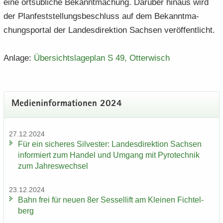
eine orts­üb­li­che Be­kannt­ma­chung. Dar­über hin­aus wird
der Plan­fest­stel­lungs­be­schluss auf dem Be­kannt­ma­
chungs­por­tal der Lan­des­di­rek­ti­on Sach­sen ver­öf­fent­licht.
An­la­ge:
Über­sichts­la­ge­plan S 49, Ot­ter­wisch
Me­di­en­in­for­ma­tio­nen 2024
27.12.2024
Für ein si­che­res Sil­ves­ter: Lan­des­di­rek­ti­on Sach­sen
in­for­miert zum Han­del und Um­gang mit Py­ro­tech­nik
zum Jah­res­wech­sel
23.12.2024
Bahn frei für neuen 8er Ses­sel­lift am Klei­nen Fich­tel­
berg