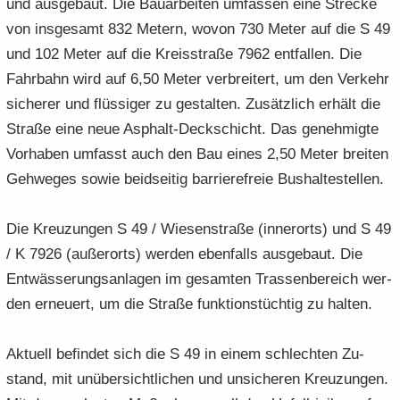
und aus­ge­baut. Die Bau­ar­bei­ten um­fas­sen eine Stre­cke
von ins­ge­samt 832 Me­tern, wovon 730 Meter auf die S 49
und 102 Meter auf die Kreis­stra­ße 7962 ent­fal­len. Die
Fahr­bahn wird auf 6,50 Meter ver­brei­tert, um den Ver­kehr
si­che­rer und flüs­si­ger zu ge­stal­ten. Zu­sätz­lich er­hält die
Stra­ße eine neue Asphalt-​Deckschicht. Das ge­neh­mig­te
Vor­ha­ben um­fasst auch den Bau eines 2,50 Meter brei­ten
Geh­we­ges sowie beid­sei­tig bar­rie­re­freie Bus­hal­te­stel­len.
Die Kreu­zun­gen S 49 / Wie­sen­stra­ße (in­ner­orts) und S 49
/ K 7926 (au­ßer­orts) wer­den eben­falls aus­ge­baut. Die
Ent­wäs­se­rungs­an­la­gen im ge­sam­ten Tras­sen­be­reich wer­
den er­neu­ert, um die Stra­ße funk­ti­ons­tüch­tig zu hal­ten.
Ak­tu­ell be­fin­det sich die S 49 in einem schlech­ten Zu­
stand, mit un­über­sicht­li­chen und un­si­che­ren Kreu­zun­gen.