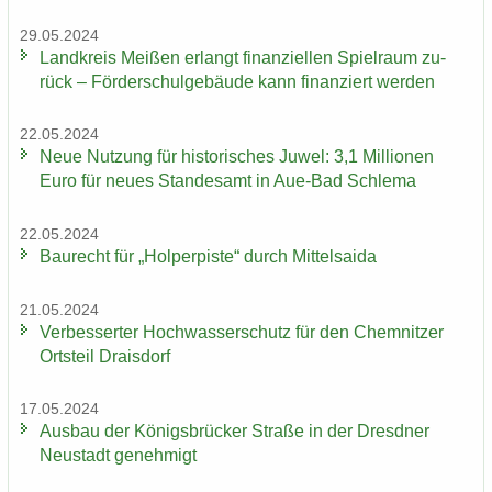
29.05.2024
Land­kreis Mei­ßen er­langt fi­nan­zi­el­len Spiel­raum zu­
rück – För­der­schul­ge­bäu­de kann fi­nan­ziert wer­den
22.05.2024
Neue Nut­zung für his­to­ri­sches Juwel: 3,1 Mil­lio­nen
Euro für neues Stan­des­amt in Aue-​Bad Schle­ma
22.05.2024
Bau­recht für „Hol­per­pis­te“ durch Mit­tel­sai­da
21.05.2024
Ver­bes­ser­ter Hoch­was­ser­schutz für den Chem­nit­zer
Orts­teil Drai­s­dorf
17.05.2024
Aus­bau der Kö­nigs­brü­cker Stra­ße in der Dresd­ner
Neu­stadt ge­neh­migt