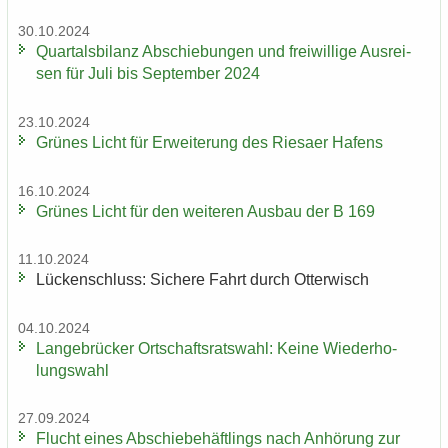
30.10.2024
Quar­tals­bi­lanz Ab­schie­bun­gen und frei­wil­li­ge Aus­rei­
sen für Juli bis Sep­tem­ber 2024
23.10.2024
Grü­nes Licht für Er­wei­te­rung des Rie­sa­er Ha­fens
16.10.2024
Grü­nes Licht für den wei­te­ren Aus­bau der B 169
11.10.2024
Lü­cken­schluss: Si­che­re Fahrt durch Ot­ter­wisch
04.10.2024
Lan­ge­brü­cker Ort­schafts­rats­wahl: Keine Wie­der­ho­
lungs­wahl
27.09.2024
Flucht eines Ab­schie­be­häft­lings nach An­hö­rung zur