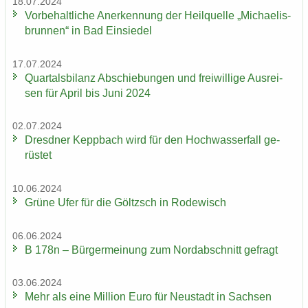
18.07.2024
Vor­be­halt­li­che An­er­ken­nung der Heil­quel­le „Mi­chae­lis­
brun­nen“ in Bad Ein­sie­del
17.07.2024
Quar­tals­bi­lanz Ab­schie­bun­gen und frei­wil­li­ge Aus­rei­
sen für April bis Juni 2024
02.07.2024
Dresd­ner Kepp­bach wird für den Hoch­was­ser­fall ge­
rüs­tet
10.06.2024
Grüne Ufer für die Göltzsch in Ro­de­wisch
06.06.2024
B 178n – Bür­ger­mei­nung zum Nord­ab­schnitt ge­fragt
03.06.2024
Mehr als eine Mil­li­on Euro für Neu­stadt in Sach­sen