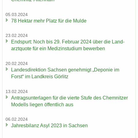
05.03.2024
78 Hekt­ar mehr Platz für die Mulde
23.02.2024
End­spurt: Noch bis 29. Fe­bru­ar 2024 über die Land­
arzt­quo­te für ein Me­di­zin­stu­di­um be­wer­ben
20.02.2024
Lan­des­di­rek­ti­on Sach­sen ge­neh­migt „De­po­nie im
Forst“ im Land­kreis Gör­litz
13.02.2024
An­trags­un­ter­la­gen für die vier­te Stufe des Chem­nit­zer
Mo­dells lie­gen öf­fent­lich aus
06.02.2024
Jah­res­bi­lanz Asyl 2023 in Sach­sen