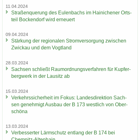
11.04.2024
Stra­ßen­que­rung des Eu­len­bachs im Hai­ni­che­ner Orts­
teil Bo­cken­dorf wird er­neu­ert
09.04.2024
Stär­kung der re­gio­na­len Strom­ver­sor­gung zwi­schen
Zwi­ckau und dem Vogt­land
28.03.2024
Sach­sen schließt Raum­ord­nungs­ver­fah­ren für Kup­fer­
berg­werk in der Lau­sitz ab
15.03.2024
Ver­kehrs­si­cher­heit im Fokus: Lan­des­di­rek­ti­on Sach­
sen ge­neh­migt Aus­bau der B 173 west­lich von Ober­
schö­na
13.03.2024
Ver­bes­ser­ter Lärm­schutz ent­lang der B 174 bei
Chemnitz-​Altenhain