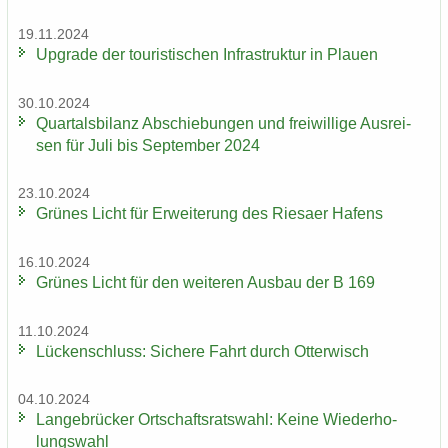
19.11.2024
Up­grade der tou­ris­ti­schen In­fra­struk­tur in Plau­en
30.10.2024
Quar­tals­bi­lanz Ab­schie­bun­gen und frei­wil­li­ge Aus­rei­
sen für Juli bis Sep­tem­ber 2024
23.10.2024
Grü­nes Licht für Er­wei­te­rung des Rie­sa­er Ha­fens
16.10.2024
Grü­nes Licht für den wei­te­ren Aus­bau der B 169
11.10.2024
Lü­cken­schluss: Si­che­re Fahrt durch Ot­ter­wisch
04.10.2024
Lan­ge­brü­cker Ort­schafts­rats­wahl: Keine Wie­der­ho­
lungs­wahl