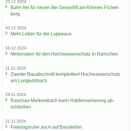
23.12.2024
Bahn frei für neuen 8er Ses­sel­lift am Klei­nen Fich­tel­
berg
20.12.2024
Mehr Leben für die Lup­peaue
18.12.2024
Mei­len­stein für den Hoch­was­ser­schutz in Hai­ni­chen
11.12.2024
Zwei­ter Bau­ab­schnitt kom­plet­tiert Hoch­was­ser­schutz
am Lung­witz­bach
29.11.2024
Raschau-​Markersbach kann Hal­den­sa­nie­rung ab­
schlie­ßen
21.11.2024
Fei­er­tags­ru­he auch auf Bau­stel­len