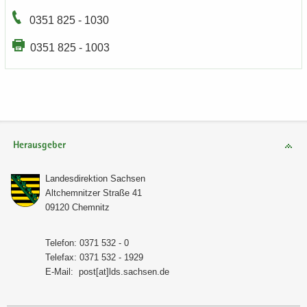
0351 825 - 1030
0351 825 - 1003
Herausgeber
Lan­des­di­rek­ti­on Sach­sen
Alt­chem­nit­zer Stra­ße 41
09120 Chem­nitz
Te­le­fon: 0371 532 - 0
Te­le­fax: 0371 532 - 1929
E-​Mail:
post[at]lds.sach­sen.de