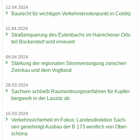
12.04.2024
Bau­recht für wich­ti­gen Ver­kehrs­kno­ten­punkt in Col­ditz
11.04.2024
Stra­ßen­que­rung des Eu­len­bachs im Hai­ni­che­ner Orts­
teil Bo­cken­dorf wird er­neu­ert
09.04.2024
Stär­kung der re­gio­na­len Strom­ver­sor­gung zwi­schen
Zwi­ckau und dem Vogt­land
28.03.2024
Sach­sen schließt Raum­ord­nungs­ver­fah­ren für Kup­fer­
berg­werk in der Lau­sitz ab
15.03.2024
Ver­kehrs­si­cher­heit im Fokus: Lan­des­di­rek­ti­on Sach­
sen ge­neh­migt Aus­bau der B 173 west­lich von Ober­
schö­na