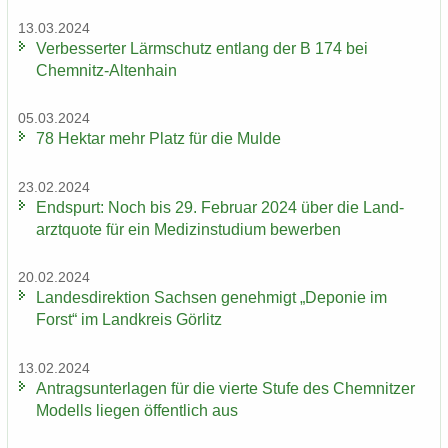
13.03.2024
Ver­bes­ser­ter Lärm­schutz ent­lang der B 174 bei
Chemnitz-​Altenhain
05.03.2024
78 Hekt­ar mehr Platz für die Mulde
23.02.2024
End­spurt: Noch bis 29. Fe­bru­ar 2024 über die Land­
arzt­quo­te für ein Me­di­zin­stu­di­um be­wer­ben
20.02.2024
Lan­des­di­rek­ti­on Sach­sen ge­neh­migt „De­po­nie im
Forst“ im Land­kreis Gör­litz
13.02.2024
An­trags­un­ter­la­gen für die vier­te Stufe des Chem­nit­zer
Mo­dells lie­gen öf­fent­lich aus