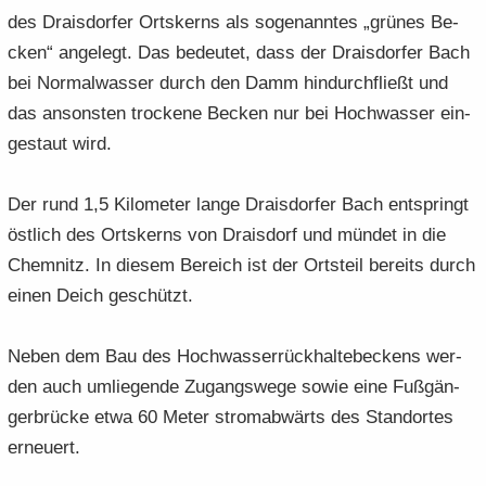
des Drai­s­dor­fer Orts­kerns als so­ge­nann­tes „grü­nes Be­
cken“ an­ge­legt. Das be­deu­tet, dass der Drai­s­dor­fer Bach
bei Nor­mal­was­ser durch den Damm hin­durch­fließt und
das an­sons­ten tro­cke­ne Be­cken nur bei Hoch­was­ser ein­
ge­staut wird.
Der rund 1,5 Ki­lo­me­ter lange Drai­s­dor­fer Bach ent­springt
öst­lich des Orts­kerns von Drai­s­dorf und mün­det in die
Chem­nitz. In die­sem Be­reich ist der Orts­teil be­reits durch
einen Deich ge­schützt.
Neben dem Bau des Hoch­was­ser­rück­hal­te­be­ckens wer­
den auch um­lie­gen­de Zu­gangs­we­ge sowie eine Fuß­gän­
ger­brü­cke etwa 60 Meter strom­ab­wärts des Stand­or­tes
er­neu­ert.