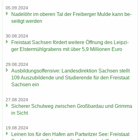
05.09.2024
Na­del­öhr im obe­ren Tal der Frei­ber­ger Mulde kann be­
sei­tigt wer­den
30.08.2024
Frei­staat Sach­sen för­dert wei­te­re Öff­nung des Leip­zi­
ger Els­ter­mühl­gra­bens mit über 5,9 Mil­lio­nen Euro
29.08.2024
Aus­bil­dungs­of­fen­si­ve: Lan­des­di­rek­ti­on Sach­sen stellt
109 Aus­zu­bil­den­de und Stu­die­ren­de für den Frei­staat
Sach­sen ein
27.08.2024
Si­che­rer Schul­weg zwi­schen Groß­bardau und Grim­ma
in Sicht
19.08.2024
Lei­nen los für den Hafen am Part­wit­zer See: Frei­staat