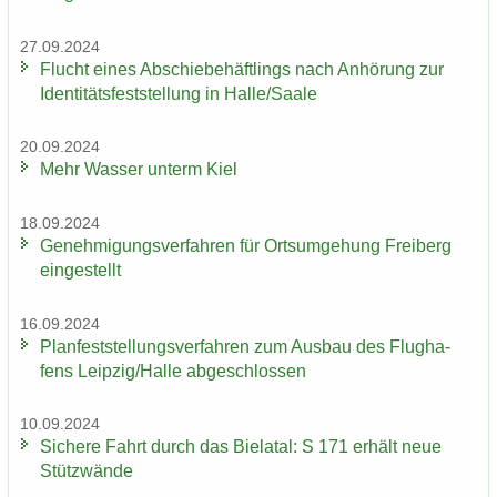
27.09.2024
Flucht eines Ab­schie­be­häft­lings nach An­hö­rung zur
Iden­ti­täts­fest­stel­lung in Halle/Saale
20.09.2024
Mehr Was­ser un­term Kiel
18.09.2024
Ge­neh­mi­gungs­ver­fah­ren für Orts­um­ge­hung Frei­berg
ein­ge­stellt
16.09.2024
Plan­fest­stel­lungs­ver­fah­ren zum Aus­bau des Flug­ha­
fens Leip­zig/Halle ab­ge­schlos­sen
10.09.2024
Si­che­re Fahrt durch das Bie­la­tal: S 171 er­hält neue
Stüt­z­wän­de