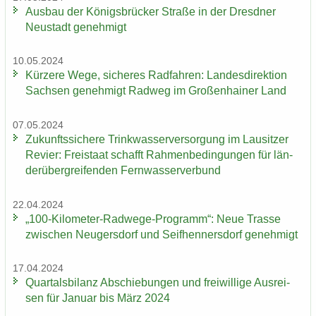
Aus­bau der Kö­nigs­brü­cker Stra­ße in der Dresd­ner
Neu­stadt ge­neh­migt
10.05.2024
Kür­ze­re Wege, si­che­res Rad­fah­ren: Lan­des­di­rek­ti­on
Sach­sen ge­neh­migt Rad­weg im Gro­ßen­hai­ner Land
07.05.2024
Zu­kunfts­si­che­re Trink­was­ser­ver­sor­gung im Lau­sit­zer
Re­vier: Frei­staat schafft Rah­men­be­din­gun­gen für län­
der­über­grei­fen­den Fern­was­ser­ver­bund
22.04.2024
„100-​Kilometer-Radwege-Programm“: Neue Tras­se
zwi­schen Neu­gers­dorf und Seif­hen­ners­dorf ge­neh­migt
17.04.2024
Quar­tals­bi­lanz Ab­schie­bun­gen und frei­wil­li­ge Aus­rei­
sen für Ja­nu­ar bis März 2024