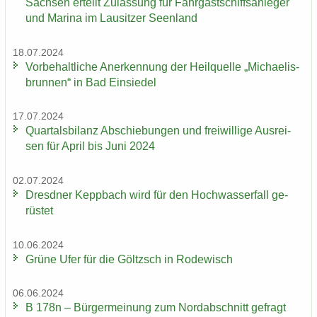
Sach­sen er­teilt Zu­las­sung für Fahr­gast­schiffs­an­le­ger
und Ma­ri­na im Lau­sit­zer Se­en­land
18.07.2024
Vor­be­halt­li­che An­er­ken­nung der Heil­quel­le „Mi­chae­lis­
brun­nen“ in Bad Ein­sie­del
17.07.2024
Quar­tals­bi­lanz Ab­schie­bun­gen und frei­wil­li­ge Aus­rei­
sen für April bis Juni 2024
02.07.2024
Dresd­ner Kepp­bach wird für den Hoch­was­ser­fall ge­
rüs­tet
10.06.2024
Grüne Ufer für die Göltzsch in Ro­de­wisch
06.06.2024
B 178n – Bür­ger­mei­nung zum Nord­ab­schnitt ge­fragt