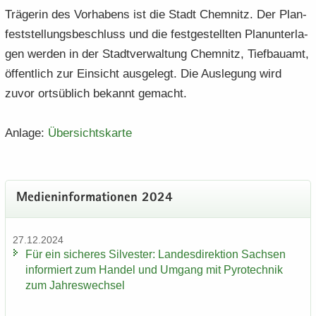
Trä­ge­rin des Vor­ha­bens ist die Stadt Chem­nitz. Der Plan­
fest­stel­lungs­be­schluss und die fest­ge­stell­ten Plan­un­ter­la­
gen wer­den in der Stadt­ver­wal­tung Chem­nitz, Tief­bau­amt,
öf­fent­lich zur Ein­sicht aus­ge­legt. Die Aus­le­gung wird
zuvor orts­üb­lich be­kannt ge­macht.
An­la­ge:
Über­sichts­kar­te
Me­di­en­in­for­ma­tio­nen 2024
27.12.2024
Für ein si­che­res Sil­ves­ter: Lan­des­di­rek­ti­on Sach­sen
in­for­miert zum Han­del und Um­gang mit Py­ro­tech­nik
zum Jah­res­wech­sel