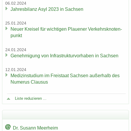
06.02.2024
Jah­res­bi­lanz Asyl 2023 in Sach­sen
25.01.2024
Neuer Krei­sel für wich­ti­gen Plaue­ner Ver­kehrs­kno­ten­
punkt
24.01.2024
Ge­neh­mi­gung von In­fra­struk­tur­vor­ha­ben in Sach­sen
12.01.2024
Me­di­zin­stu­di­um im Frei­staat Sach­sen au­ßer­halb des
Nu­me­rus Clau­sus
Liste re­du­zie­ren ...
Dr. Su­sann Meer­heim