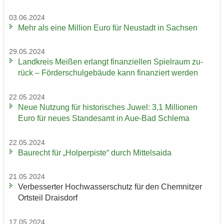
03.06.2024
Mehr als eine Mil­li­on Euro für Neu­stadt in Sach­sen
29.05.2024
Land­kreis Mei­ßen er­langt fi­nan­zi­el­len Spiel­raum zu­
rück – För­der­schul­ge­bäu­de kann fi­nan­ziert wer­den
22.05.2024
Neue Nut­zung für his­to­ri­sches Juwel: 3,1 Mil­lio­nen
Euro für neues Stan­des­amt in Aue-​Bad Schle­ma
22.05.2024
Bau­recht für „Hol­per­pis­te“ durch Mit­tel­sai­da
21.05.2024
Ver­bes­ser­ter Hoch­was­ser­schutz für den Chem­nit­zer
Orts­teil Drai­s­dorf
17.05.2024