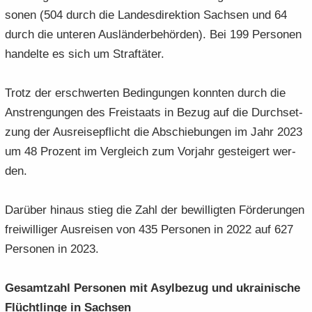
so­nen (504 durch die Lan­des­di­rek­ti­on Sach­sen und 64
durch die un­te­ren Aus­län­der­be­hör­den). Bei 199 Per­so­nen
han­del­te es sich um Straf­tä­ter.
Trotz der er­schwer­ten Be­din­gun­gen konn­ten durch die
An­stren­gun­gen des Frei­staats in Bezug auf die Durch­set­
zung der Aus­rei­se­pflicht die Ab­schie­bun­gen im Jahr 2023
um 48 Pro­zent im Ver­gleich zum Vor­jahr ge­stei­gert wer­
den.
Dar­über hin­aus stieg die Zahl der be­wil­lig­ten För­de­run­gen
frei­wil­li­ger Aus­rei­sen von 435 Per­so­nen in 2022 auf 627
Per­so­nen in 2023.
Ge­samt­zahl Per­so­nen mit Asyl­be­zug und ukrai­ni­sche
Flücht­lin­ge in Sach­sen