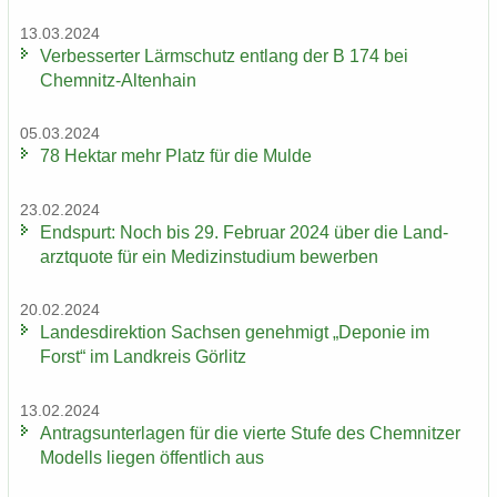
13.03.2024
Ver­bes­ser­ter Lärm­schutz ent­lang der B 174 bei
Chemnitz-​Altenhain
05.03.2024
78 Hekt­ar mehr Platz für die Mulde
23.02.2024
End­spurt: Noch bis 29. Fe­bru­ar 2024 über die Land­
arzt­quo­te für ein Me­di­zin­stu­di­um be­wer­ben
20.02.2024
Lan­des­di­rek­ti­on Sach­sen ge­neh­migt „De­po­nie im
Forst“ im Land­kreis Gör­litz
13.02.2024
An­trags­un­ter­la­gen für die vier­te Stufe des Chem­nit­zer
Mo­dells lie­gen öf­fent­lich aus