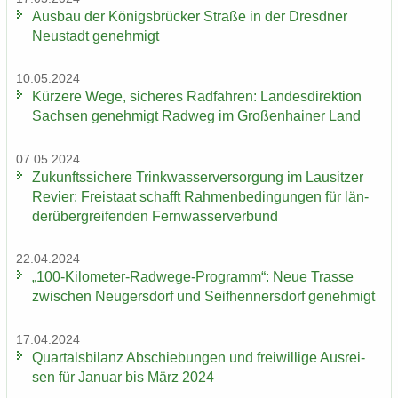
Aus­bau der Kö­nigs­brü­cker Stra­ße in der Dresd­ner
Neu­stadt ge­neh­migt
10.05.2024
Kür­ze­re Wege, si­che­res Rad­fah­ren: Lan­des­di­rek­ti­on
Sach­sen ge­neh­migt Rad­weg im Gro­ßen­hai­ner Land
07.05.2024
Zu­kunfts­si­che­re Trink­was­ser­ver­sor­gung im Lau­sit­zer
Re­vier: Frei­staat schafft Rah­men­be­din­gun­gen für län­
der­über­grei­fen­den Fern­was­ser­ver­bund
22.04.2024
„100-​Kilometer-Radwege-Programm“: Neue Tras­se
zwi­schen Neu­gers­dorf und Seif­hen­ners­dorf ge­neh­migt
17.04.2024
Quar­tals­bi­lanz Ab­schie­bun­gen und frei­wil­li­ge Aus­rei­
sen für Ja­nu­ar bis März 2024