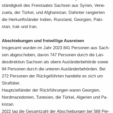
stän­dig­keit des Frei­staa­tes Sach­sen aus Sy­ri­en, Ve­ne­
zue­la, der Tür­kei, und Af­gha­ni­stan. Da­hin­ter ran­gier­ten
die Her­kunfts­län­der In­di­en, Russ­land, Ge­or­gi­en, Pa­ki­
stan, Irak und Iran.
Ab­schie­bun­gen und frei­wil­li­ge Aus­rei­sen
Ins­ge­samt wur­den im Jahr 2023 841 Per­so­nen aus Sach­
sen ab­ge­scho­ben, davon 747 Per­so­nen durch die Lan­
des­di­rek­ti­on Sach­sen als obere Aus­län­der­be­hör­de sowie
94 Per­so­nen durch die un­te­ren Aus­län­der­be­hör­den. Bei
272 Per­so­nen der Rück­ge­führ­ten han­del­te es sich um
Straf­tä­ter.
Haupt­zi­el­län­der der Rück­füh­run­gen waren Ge­or­gi­en,
Nord­ma­ze­do­ni­en, Tu­ne­si­en, die Tür­kei, Al­ge­ri­en und Pa­
ki­stan.
2022 lag die Ge­samt­zahl der Ab­schie­bun­gen bei 568 Per­