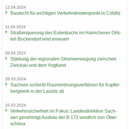
12.04.2024
Bau­recht für wich­ti­gen Ver­kehrs­kno­ten­punkt in Col­ditz
11.04.2024
Stra­ßen­que­rung des Eu­len­bachs im Hai­ni­che­ner Orts­
teil Bo­cken­dorf wird er­neu­ert
09.04.2024
Stär­kung der re­gio­na­len Strom­ver­sor­gung zwi­schen
Zwi­ckau und dem Vogt­land
28.03.2024
Sach­sen schließt Raum­ord­nungs­ver­fah­ren für Kup­fer­
berg­werk in der Lau­sitz ab
15.03.2024
Ver­kehrs­si­cher­heit im Fokus: Lan­des­di­rek­ti­on Sach­
sen ge­neh­migt Aus­bau der B 173 west­lich von Ober­
schö­na