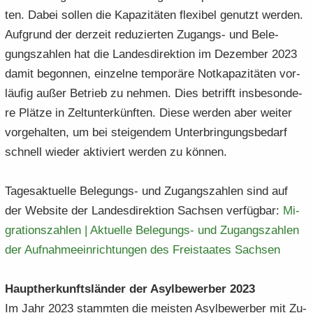
ten. Dabei sol­len die Ka­pa­zi­tä­ten fle­xi­bel ge­nutzt wer­den.
Auf­grund der der­zeit re­du­zier­ten Zugangs-​ und Be­le­
gungs­zah­len hat die Lan­des­di­rek­ti­on im De­zem­ber 2023
damit be­gon­nen, ein­zel­ne tem­po­rä­re Not­ka­pa­zi­tä­ten vor­
läu­fig außer Be­trieb zu neh­men. Dies be­trifft ins­be­son­de­
re Plät­ze in Zelt­un­ter­künf­ten. Diese wer­den aber wei­ter
vor­ge­hal­ten, um bei stei­gen­dem Un­ter­brin­gungs­be­darf
schnell wie­der ak­ti­viert wer­den zu kön­nen.
Ta­ges­ak­tu­el­le Belegungs-​ und Zu­gangs­zah­len sind auf
der Web­site der Lan­des­di­rek­ti­on Sach­sen ver­füg­bar:
Mi­
gra­ti­ons­zah­len | Ak­tu­el­le Belegungs-​​ und Zu­gangs­zah­len
der Auf­nah­me­ein­rich­tun­gen des Frei­staa­tes Sach­sen
Haupt­her­kunfts­län­der der Asyl­be­wer­ber 2023
Im Jahr 2023 stamm­ten die meis­ten Asyl­be­wer­ber mit Zu­