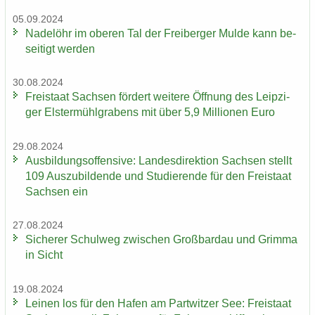
05.09.2024
Na­del­öhr im obe­ren Tal der Frei­ber­ger Mulde kann be­
sei­tigt wer­den
30.08.2024
Frei­staat Sach­sen för­dert wei­te­re Öff­nung des Leip­zi­
ger Els­ter­mühl­gra­bens mit über 5,9 Mil­lio­nen Euro
29.08.2024
Aus­bil­dungs­of­fen­si­ve: Lan­des­di­rek­ti­on Sach­sen stellt
109 Aus­zu­bil­den­de und Stu­die­ren­de für den Frei­staat
Sach­sen ein
27.08.2024
Si­che­rer Schul­weg zwi­schen Groß­bardau und Grim­ma
in Sicht
19.08.2024
Lei­nen los für den Hafen am Part­wit­zer See: Frei­staat