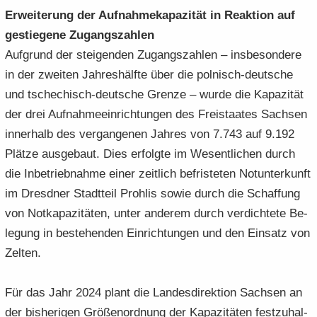
Er­wei­te­rung der Auf­nah­me­ka­pa­zi­tät in Re­ak­ti­on auf
ge­stie­ge­ne Zu­gangs­zah­len
Auf­grund der stei­gen­den Zu­gangs­zah­len – ins­be­son­de­re
in der zwei­ten Jah­res­hälf­te über die polnisch-​deutsche
und tschechisch-​deutsche Gren­ze – wurde die Ka­pa­zi­tät
der drei Auf­nah­me­ein­rich­tun­gen des Frei­staa­tes Sach­sen
in­ner­halb des ver­gan­ge­nen Jah­res von 7.743 auf 9.192
Plät­ze aus­ge­baut. Dies er­folg­te im We­sent­li­chen durch
die In­be­trieb­nah­me einer zeit­lich be­fris­te­ten Not­un­ter­kunft
im Dresd­ner Stadt­teil Proh­lis sowie durch die Schaf­fung
von Not­ka­pa­zi­tä­ten, unter an­de­rem durch ver­dich­te­te Be­
le­gung in be­stehen­den Ein­rich­tun­gen und den Ein­satz von
Zel­ten.
Für das Jahr 2024 plant die Lan­des­di­rek­ti­on Sach­sen an
der bis­he­ri­gen Grö­ßen­ord­nung der Ka­pa­zi­tä­ten fest­zu­hal­