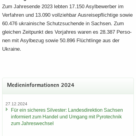
Zum Jah­res­en­de 2023 leb­ten 17.150 Asyl­be­wer­ber im
Ver­fah­ren und 13.090 voll­zieh­bar Aus­rei­se­pflich­ti­ge sowie
60.476 ukrai­ni­sche Schutz­su­chen­de in Sach­sen. Zum
glei­chen Zeit­punkt des Vor­jah­res waren es 28.387 Per­so­
nen mit Asyl­be­zug sowie 50.896 Flücht­lin­ge aus der
Ukrai­ne.
Me­di­en­in­for­ma­tio­nen 2024
27.12.2024
Für ein si­che­res Sil­ves­ter: Lan­des­di­rek­ti­on Sach­sen
in­for­miert zum Han­del und Um­gang mit Py­ro­tech­nik
zum Jah­res­wech­sel