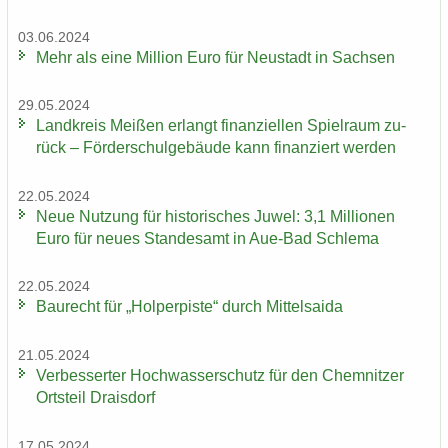
03.06.2024
Mehr als eine Mil­li­on Euro für Neu­stadt in Sach­sen
29.05.2024
Land­kreis Mei­ßen er­langt fi­nan­zi­el­len Spiel­raum zu­
rück – För­der­schul­ge­bäu­de kann fi­nan­ziert wer­den
22.05.2024
Neue Nut­zung für his­to­ri­sches Juwel: 3,1 Mil­lio­nen
Euro für neues Stan­des­amt in Aue-​Bad Schle­ma
22.05.2024
Bau­recht für „Hol­per­pis­te“ durch Mit­tel­sai­da
21.05.2024
Ver­bes­ser­ter Hoch­was­ser­schutz für den Chem­nit­zer
Orts­teil Drai­s­dorf
17.05.2024