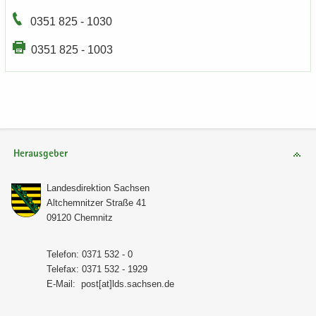
0351 825 - 1030
0351 825 - 1003
Herausgeber
Lan­des­di­rek­ti­on Sach­sen
Alt­chem­nit­zer Stra­ße 41
09120 Chem­nitz
Te­le­fon: 0371 532 - 0
Te­le­fax: 0371 532 - 1929
E-​Mail:
post[at]lds.sach­sen.de