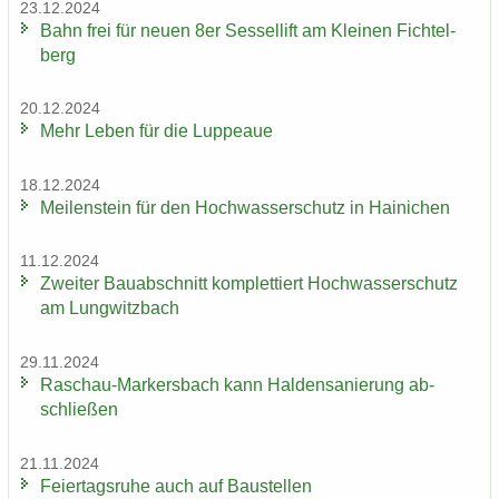
23.12.2024
Bahn frei für neuen 8er Ses­sel­lift am Klei­nen Fich­tel­
berg
20.12.2024
Mehr Leben für die Lup­peaue
18.12.2024
Mei­len­stein für den Hoch­was­ser­schutz in Hai­ni­chen
11.12.2024
Zwei­ter Bau­ab­schnitt kom­plet­tiert Hoch­was­ser­schutz
am Lung­witz­bach
29.11.2024
Raschau-​Markersbach kann Hal­den­sa­nie­rung ab­
schlie­ßen
21.11.2024
Fei­er­tags­ru­he auch auf Bau­stel­len