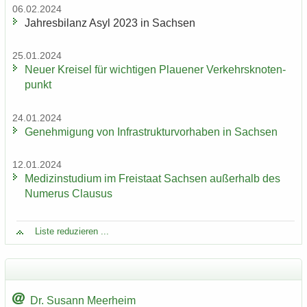
06.02.2024
Jah­res­bi­lanz Asyl 2023 in Sach­sen
25.01.2024
Neuer Krei­sel für wich­ti­gen Plaue­ner Ver­kehrs­kno­ten­
punkt
24.01.2024
Ge­neh­mi­gung von In­fra­struk­tur­vor­ha­ben in Sach­sen
12.01.2024
Me­di­zin­stu­di­um im Frei­staat Sach­sen au­ßer­halb des
Nu­me­rus Clau­sus
Liste re­du­zie­ren ...
Dr. Su­sann Meer­heim