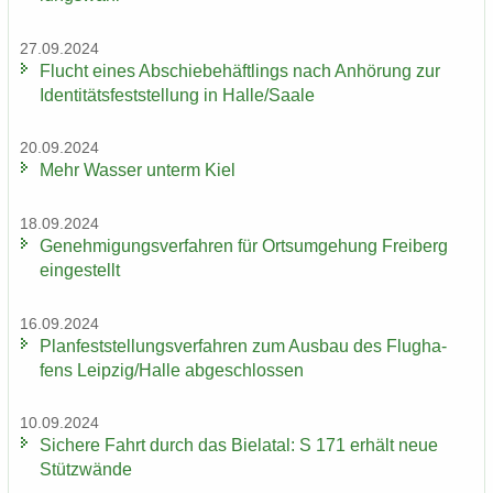
27.09.2024
Flucht eines Ab­schie­be­häft­lings nach An­hö­rung zur
Iden­ti­täts­fest­stel­lung in Halle/Saale
20.09.2024
Mehr Was­ser un­term Kiel
18.09.2024
Ge­neh­mi­gungs­ver­fah­ren für Orts­um­ge­hung Frei­berg
ein­ge­stellt
16.09.2024
Plan­fest­stel­lungs­ver­fah­ren zum Aus­bau des Flug­ha­
fens Leip­zig/Halle ab­ge­schlos­sen
10.09.2024
Si­che­re Fahrt durch das Bie­la­tal: S 171 er­hält neue
Stüt­z­wän­de