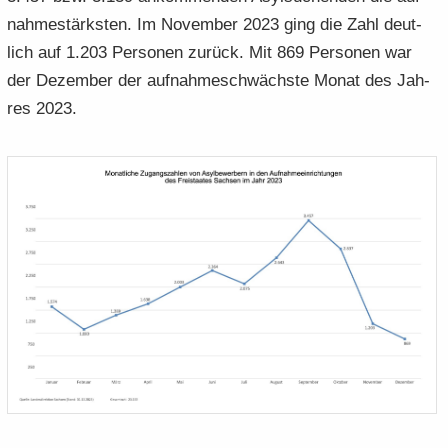
nah­me­stärks­ten. Im No­vem­ber 2023 ging die Zahl deut­
lich auf 1.203 Per­so­nen zu­rück. Mit 869 Per­so­nen war
der De­zem­ber der auf­nah­me­schwächs­te Monat des Jah­
res 2023.