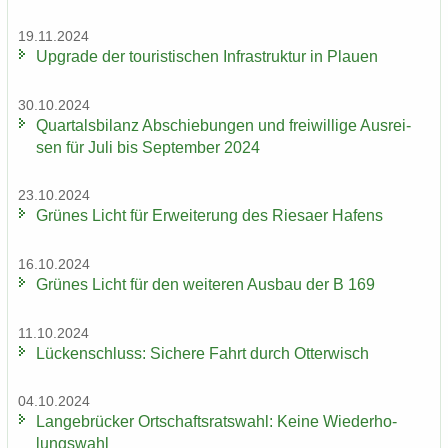
19.11.2024
Up­grade der tou­ris­ti­schen In­fra­struk­tur in Plau­en
30.10.2024
Quar­tals­bi­lanz Ab­schie­bun­gen und frei­wil­li­ge Aus­rei­
sen für Juli bis Sep­tem­ber 2024
23.10.2024
Grü­nes Licht für Er­wei­te­rung des Rie­sa­er Ha­fens
16.10.2024
Grü­nes Licht für den wei­te­ren Aus­bau der B 169
11.10.2024
Lü­cken­schluss: Si­che­re Fahrt durch Ot­ter­wisch
04.10.2024
Lan­ge­brü­cker Ort­schafts­rats­wahl: Keine Wie­der­ho­
lungs­wahl