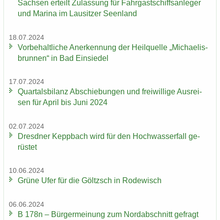
Sach­sen er­teilt Zu­las­sung für Fahr­gast­schiffs­an­le­ger
und Ma­ri­na im Lau­sit­zer Se­en­land
18.07.2024
Vor­be­halt­li­che An­er­ken­nung der Heil­quel­le „Mi­chae­lis­
brun­nen“ in Bad Ein­sie­del
17.07.2024
Quar­tals­bi­lanz Ab­schie­bun­gen und frei­wil­li­ge Aus­rei­
sen für April bis Juni 2024
02.07.2024
Dresd­ner Kepp­bach wird für den Hoch­was­ser­fall ge­
rüs­tet
10.06.2024
Grüne Ufer für die Göltzsch in Ro­de­wisch
06.06.2024
B 178n – Bür­ger­mei­nung zum Nord­ab­schnitt ge­fragt