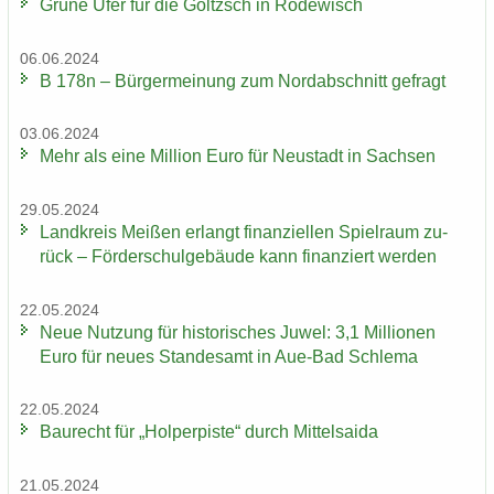
Grüne Ufer für die Göltzsch in Ro­de­wisch
06.06.2024
B 178n – Bür­ger­mei­nung zum Nord­ab­schnitt ge­fragt
03.06.2024
Mehr als eine Mil­li­on Euro für Neu­stadt in Sach­sen
29.05.2024
Land­kreis Mei­ßen er­langt fi­nan­zi­el­len Spiel­raum zu­
rück – För­der­schul­ge­bäu­de kann fi­nan­ziert wer­den
22.05.2024
Neue Nut­zung für his­to­ri­sches Juwel: 3,1 Mil­lio­nen
Euro für neues Stan­des­amt in Aue-​Bad Schle­ma
22.05.2024
Bau­recht für „Hol­per­pis­te“ durch Mit­tel­sai­da
21.05.2024