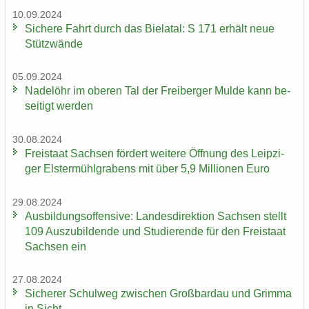
10.09.2024
Si­che­re Fahrt durch das Bie­la­tal: S 171 er­hält neue
Stüt­z­wän­de
05.09.2024
Na­del­öhr im obe­ren Tal der Frei­ber­ger Mulde kann be­
sei­tigt wer­den
30.08.2024
Frei­staat Sach­sen för­dert wei­te­re Öff­nung des Leip­zi­
ger Els­ter­mühl­gra­bens mit über 5,9 Mil­lio­nen Euro
29.08.2024
Aus­bil­dungs­of­fen­si­ve: Lan­des­di­rek­ti­on Sach­sen stellt
109 Aus­zu­bil­den­de und Stu­die­ren­de für den Frei­staat
Sach­sen ein
27.08.2024
Si­che­rer Schul­weg zwi­schen Groß­bardau und Grim­ma
in Sicht