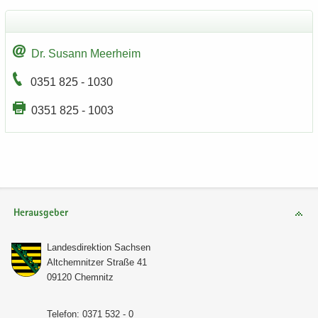
Dr. Su­sann Meer­heim
0351 825 - 1030
0351 825 - 1003
Herausgeber
Lan­des­di­rek­ti­on Sach­sen
Alt­chem­nit­zer Stra­ße 41
09120 Chem­nitz
Te­le­fon: 0371 532 - 0