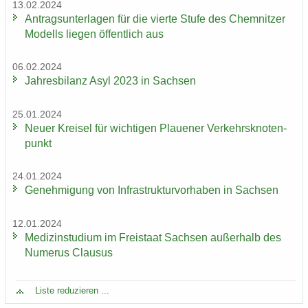
13.02.2024
An­trags­un­ter­la­gen für die vier­te Stufe des Chem­nit­zer
Mo­dells lie­gen öf­fent­lich aus
06.02.2024
Jah­res­bi­lanz Asyl 2023 in Sach­sen
25.01.2024
Neuer Krei­sel für wich­ti­gen Plaue­ner Ver­kehrs­kno­ten­
punkt
24.01.2024
Ge­neh­mi­gung von In­fra­struk­tur­vor­ha­ben in Sach­sen
12.01.2024
Me­di­zin­stu­di­um im Frei­staat Sach­sen au­ßer­halb des
Nu­me­rus Clau­sus
Liste re­du­zie­ren ...