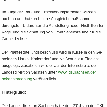
Im Zuge der Bau- und Er­schlie­ßungs­ar­bei­ten wer­den
auch na­tur­schutz­recht­li­che Aus­gleichs­maß­nah­men
durch­ge­führt, dar­un­ter die Auf­stel­lung neuer Nist­hil­fen für
Vögel und die Schaf­fung von Er­satz­le­bens­räu­me für die
Zaun­ei­dech­se.
Der Plan­fest­stel­lungs­be­schluss wird in Kürze in den Ge­
mein­den Horka, Ko­ders­dorf und Nei­ßeaue zur Ein­sicht
aus­ge­legt. Zu­sätz­lich wird er auf der In­ter­net­sei­te der
Lan­des­di­rek­ti­on Sach­sen unter
www.​lds.​sachsen.​de/​
bekanntmachung
ver­öf­fent­licht.
Hin­ter­grund:
Die Lan­des­di­rek­ti­on Sach­sen hatte den 2014 von der TKK