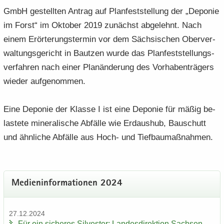
GmbH ge­stell­ten An­trag auf Plan­fest­stel­lung der „De­po­nie
im Forst“ im Ok­to­ber 2019 zu­nächst ab­ge­lehnt. Nach
einem Er­ör­te­rungs­ter­min vor dem Säch­si­schen Ober­ver­
wal­tungs­ge­richt in Baut­zen wurde das Plan­fest­stel­lungs­
ver­fah­ren nach einer Plan­än­de­rung des Vor­ha­ben­trä­gers
wie­der auf­ge­nom­men.
Eine De­po­nie der Klas­se I ist eine De­po­nie für mäßig be­
las­te­te mi­ne­ra­li­sche Ab­fäl­le wie Erd­aus­hub, Bau­schutt
und ähn­li­che Ab­fäl­le aus Hoch- und Tief­bau­maß­nah­men.
Me­di­en­in­for­ma­tio­nen 2024
27.12.2024
Für ein si­che­res Sil­ves­ter: Lan­des­di­rek­ti­on Sach­sen