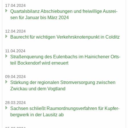
17.04.2024
Quar­tals­bi­lanz Ab­schie­bun­gen und frei­wil­li­ge Aus­rei­
sen für Ja­nu­ar bis März 2024
12.04.2024
Bau­recht für wich­ti­gen Ver­kehrs­kno­ten­punkt in Col­ditz
11.04.2024
Stra­ßen­que­rung des Eu­len­bachs im Hai­ni­che­ner Orts­
teil Bo­cken­dorf wird er­neu­ert
09.04.2024
Stär­kung der re­gio­na­len Strom­ver­sor­gung zwi­schen
Zwi­ckau und dem Vogt­land
28.03.2024
Sach­sen schließt Raum­ord­nungs­ver­fah­ren für Kup­fer­
berg­werk in der Lau­sitz ab