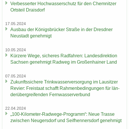
Ver­bes­ser­ter Hoch­was­ser­schutz für den Chem­nit­zer
Orts­teil Drai­s­dorf
17.05.2024
Aus­bau der Kö­nigs­brü­cker Stra­ße in der Dresd­ner
Neu­stadt ge­neh­migt
10.05.2024
Kür­ze­re Wege, si­che­res Rad­fah­ren: Lan­des­di­rek­ti­on
Sach­sen ge­neh­migt Rad­weg im Gro­ßen­hai­ner Land
07.05.2024
Zu­kunfts­si­che­re Trink­was­ser­ver­sor­gung im Lau­sit­zer
Re­vier: Frei­staat schafft Rah­men­be­din­gun­gen für län­
der­über­grei­fen­den Fern­was­ser­ver­bund
22.04.2024
„100-​Kilometer-Radwege-Programm“: Neue Tras­se
zwi­schen Neu­gers­dorf und Seif­hen­ners­dorf ge­neh­migt