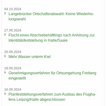
04.10.2024
Lan­ge­brü­cker Ort­schafts­rats­wahl: Keine Wie­der­ho­
lungs­wahl
27.09.2024
Flucht eines Ab­schie­be­häft­lings nach An­hö­rung zur
Iden­ti­täts­fest­stel­lung in Halle/Saale
20.09.2024
Mehr Was­ser un­term Kiel
18.09.2024
Ge­neh­mi­gungs­ver­fah­ren für Orts­um­ge­hung Frei­berg
ein­ge­stellt
16.09.2024
Plan­fest­stel­lungs­ver­fah­ren zum Aus­bau des Flug­ha­
fens Leip­zig/Halle ab­ge­schlos­sen