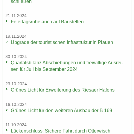
schlie­ßen
21.11.2024
Fei­er­tags­ru­he auch auf Bau­stel­len
19.11.2024
Up­grade der tou­ris­ti­schen In­fra­struk­tur in Plau­en
30.10.2024
Quar­tals­bi­lanz Ab­schie­bun­gen und frei­wil­li­ge Aus­rei­
sen für Juli bis Sep­tem­ber 2024
23.10.2024
Grü­nes Licht für Er­wei­te­rung des Rie­sa­er Ha­fens
16.10.2024
Grü­nes Licht für den wei­te­ren Aus­bau der B 169
11.10.2024
Lü­cken­schluss: Si­che­re Fahrt durch Ot­ter­wisch