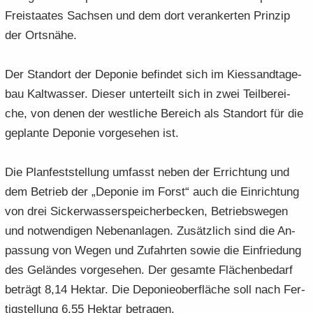
Frei­staa­tes Sach­sen und dem dort ver­an­ker­ten Prin­zip
der Orts­nä­he.
Der Stand­ort der De­po­nie be­fin­det sich im Kies­sand­ta­ge­
bau Kalt­was­ser. Die­ser un­ter­teilt sich in zwei Teil­be­rei­
che, von denen der west­li­che Be­reich als Stand­ort für die
ge­plan­te De­po­nie vor­ge­se­hen ist.
Die Plan­fest­stel­lung um­fasst neben der Er­rich­tung und
dem Be­trieb der „De­po­nie im Forst“ auch die Ein­rich­tung
von drei Si­cker­was­ser­spei­cher­be­cken, Be­triebs­we­gen
und not­wen­di­gen Ne­ben­an­la­gen. Zu­sätz­lich sind die An­
pas­sung von Wegen und Zu­fahr­ten sowie die Ein­frie­dung
des Ge­län­des vor­ge­se­hen. Der ge­sam­te Flä­chen­be­darf
be­trägt 8,14 Hekt­ar. Die De­po­nie­ober­flä­che soll nach Fer­
tig­stel­lung 6,55 Hekt­ar be­tra­gen.