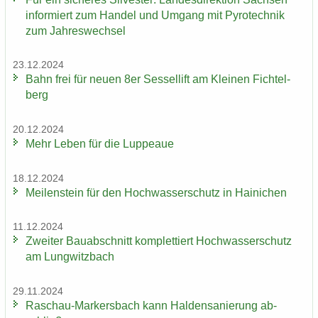
in­for­miert zum Han­del und Um­gang mit Py­ro­tech­nik
zum Jah­res­wech­sel
23.12.2024
Bahn frei für neuen 8er Ses­sel­lift am Klei­nen Fich­tel­
berg
20.12.2024
Mehr Leben für die Lup­peaue
18.12.2024
Mei­len­stein für den Hoch­was­ser­schutz in Hai­ni­chen
11.12.2024
Zwei­ter Bau­ab­schnitt kom­plet­tiert Hoch­was­ser­schutz
am Lung­witz­bach
29.11.2024
Raschau-​Markersbach kann Hal­den­sa­nie­rung ab­