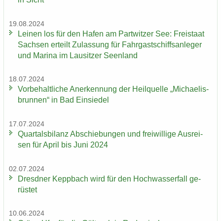
19.08.2024
Lei­nen los für den Hafen am Part­wit­zer See: Frei­staat
Sach­sen er­teilt Zu­las­sung für Fahr­gast­schiffs­an­le­ger
und Ma­ri­na im Lau­sit­zer Se­en­land
18.07.2024
Vor­be­halt­li­che An­er­ken­nung der Heil­quel­le „Mi­chae­lis­
brun­nen“ in Bad Ein­sie­del
17.07.2024
Quar­tals­bi­lanz Ab­schie­bun­gen und frei­wil­li­ge Aus­rei­
sen für April bis Juni 2024
02.07.2024
Dresd­ner Kepp­bach wird für den Hoch­was­ser­fall ge­
rüs­tet
10.06.2024