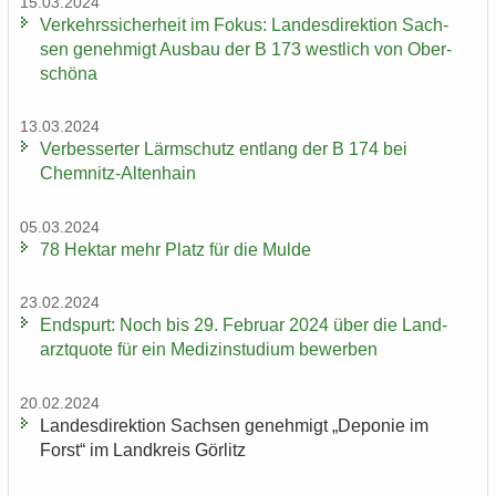
15.03.2024
Ver­kehrs­si­cher­heit im Fokus: Lan­des­di­rek­ti­on Sach­
sen ge­neh­migt Aus­bau der B 173 west­lich von Ober­
schö­na
13.03.2024
Ver­bes­ser­ter Lärm­schutz ent­lang der B 174 bei
Chemnitz-​Altenhain
05.03.2024
78 Hekt­ar mehr Platz für die Mulde
23.02.2024
End­spurt: Noch bis 29. Fe­bru­ar 2024 über die Land­
arzt­quo­te für ein Me­di­zin­stu­di­um be­wer­ben
20.02.2024
Lan­des­di­rek­ti­on Sach­sen ge­neh­migt „De­po­nie im
Forst“ im Land­kreis Gör­litz