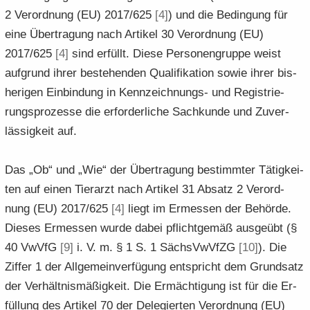
2 Ver­ord­nung (EU) 2017/625
[4]
) und die Be­din­gung für
eine Über­tra­gung nach Ar­ti­kel 30 Ver­ord­nung (EU)
2017/625
[4]
sind er­füllt. Diese Per­so­nen­grup­pe weist
auf­grund ihrer be­stehen­den Qua­li­fi­ka­ti­on sowie ihrer bis­
he­ri­gen Ein­bin­dung in Kennzeichnungs-​ und Re­gis­trie­
rungs­pro­zes­se die er­for­der­li­che Sach­kun­de und Zu­ver­
läs­sig­keit auf.
Das „Ob“ und „Wie“ der Über­tra­gung be­stimm­ter Tä­tig­kei­
ten auf einen Tier­arzt nach Ar­ti­kel 31 Ab­satz 2 Ver­ord­
nung (EU) 2017/625
[4]
liegt im Er­mes­sen der Be­hör­de.
Die­ses Er­mes­sen wurde dabei pflicht­ge­mäß aus­ge­übt (§
40 VwVfG
[9]
i. V. m. § 1 S. 1 Sächs­VwVfZG
[10]
). Die
Zif­fer 1 der All­ge­mein­ver­fü­gung ent­spricht dem Grund­satz
der Ver­hält­nis­mä­ßig­keit. Die Er­mäch­ti­gung ist für die Er­
fül­lung des Ar­ti­kel 70 der De­le­gier­ten Ver­ord­nung (EU)