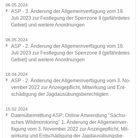
06.05.2024
ASP - 3. Än­de­rung der All­ge­mein­ver­fü­gung vom 19.
Juli 2023 zur Fest­le­gung der Sperr­zo­ne II (ge­fähr­de­tes
Ge­biet) und wei­te­re An­ord­nun­gen
06.05.2024
ASP - 2. Än­de­rung der All­ge­mein­ver­fü­gung vom 19.
Juli 2023 zur Fest­le­gung der Sperr­zo­ne II (ge­fähr­de­tes
Ge­biet) und wei­te­re An­ord­nun­gen
18.04.2024
ASP - 2. Än­de­rung der All­ge­mein­ver­fü­gung vom 3. No­
vem­ber 2022 zur An­zei­ge­pflicht, Mit­wir­kung und Ent­
schä­di­gung der Jagd­aus­übungs­be­rech­tig­ten
15.02.2024
Da­ten­über­mitt­lung ASP; On­line An­wen­dung "Säch­si­
sches Wild­mo­ni­to­ring" 1. Än­de­rung der All­ge­mein­ver­
fü­gung vom 3. No­vem­ber 2022 zur An­zei­ge­pflicht, Mit­
wir­kung und Ent­schä­di­gung der Jagd­aus­übungs­be­