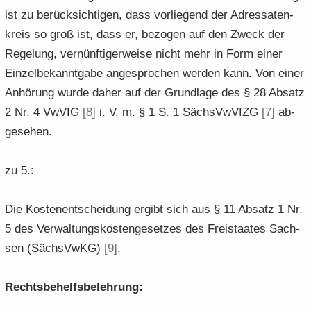
ist zu be­rück­sich­ti­gen, dass vor­lie­gend der Adres­sa­ten­
kreis so groß ist, dass er, be­zo­gen auf den Zweck der
Re­ge­lung, ver­nünf­ti­ger­wei­se nicht mehr in Form einer
Ein­zel­be­kannt­ga­be an­ge­spro­chen wer­den kann. Von einer
An­hö­rung wurde daher auf der Grund­la­ge des § 28 Ab­satz
2 Nr. 4 VwVfG
[8]
i. V. m. § 1 S. 1 Sächs­VwVfZG
[7]
ab­
ge­se­hen.
zu 5.:
Die Kos­ten­ent­schei­dung er­gibt sich aus § 11 Ab­satz 1 Nr.
5 des Ver­wal­tungs­kos­ten­ge­set­zes des Frei­staa­tes Sach­
sen (Sächs­VwKG)
[9]
.
Rechts­be­helfs­be­leh­rung: