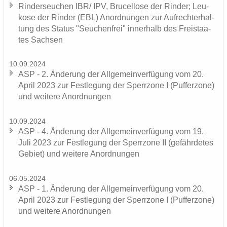
Rin­der­seu­chen IBR/ IPV, Bru­cel­lo­se der Rin­der; Leu­
ko­se der Rin­der (EBL) An­ord­nun­gen zur Auf­recht­erhal­
tung des Sta­tus "Seu­chen­frei" in­ner­halb des Frei­staa­
tes Sach­sen
10.09.2024
ASP - 2. Än­de­rung der All­ge­mein­ver­fü­gung vom 20.
April 2023 zur Fest­le­gung der Sperr­zo­ne I (Puf­fer­zo­ne)
und wei­te­re An­ord­nun­gen
10.09.2024
ASP - 4. Än­de­rung der All­ge­mein­ver­fü­gung vom 19.
Juli 2023 zur Fest­le­gung der Sperr­zo­ne II (ge­fähr­de­tes
Ge­biet) und wei­te­re An­ord­nun­gen
06.05.2024
ASP - 1. Än­de­rung der All­ge­mein­ver­fü­gung vom 20.
April 2023 zur Fest­le­gung der Sperr­zo­ne I (Puf­fer­zo­ne)
und wei­te­re An­ord­nun­gen