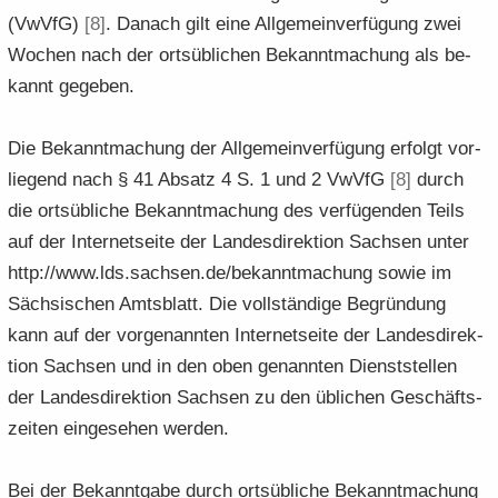
(VwVfG)
[8]
. Da­nach gilt eine All­ge­mein­ver­fü­gung zwei
Wo­chen nach der orts­üb­li­chen Be­kannt­ma­chung als be­
kannt ge­ge­ben.
Die Be­kannt­ma­chung der All­ge­mein­ver­fü­gung er­folgt vor­
lie­gend nach § 41 Ab­satz 4 S. 1 und 2 VwVfG
[8]
durch
die orts­üb­li­che Be­kannt­ma­chung des ver­fü­gen­den Teils
auf der In­ter­net­sei­te der Lan­des­di­rek­ti­on Sach­sen unter
http://www.lds.sach­sen.de/be­kannt­ma­chung sowie im
Säch­si­schen Amts­blatt. Die voll­stän­di­ge Be­grün­dung
kann auf der vor­ge­nann­ten In­ter­net­sei­te der Lan­des­di­rek­
ti­on Sach­sen und in den oben ge­nann­ten Dienst­stel­len
der Lan­des­di­rek­ti­on Sach­sen zu den üb­li­chen Ge­schäfts­
zei­ten ein­ge­se­hen wer­den.
Bei der Be­kannt­ga­be durch orts­üb­li­che Be­kannt­ma­chung