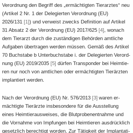
Ver­ord­nung den Be­griff des „er­mäch­tig­ten Tier­arz­tes“ neu
(Ar­ti­kel 2 Nr. 1 der De­le­gier­ten Ver­ord­nung (EU)
2026/131
[1]
) und ver­weist zwecks De­fi­ni­ti­on auf Ar­ti­kel
31 Ab­satz 2 der Ver­ord­nung (EU) 2017/625
[4]
, wo­nach
dem Tier­arzt durch die zu­stän­di­gen Be­hör­den amt­li­che
Auf­ga­ben über­tra­gen wer­den müs­sen. Gemäß des Ar­ti­kel
70 Buch­sta­be b Un­ter­buch­sta­be i. der De­le­gier­ten Ver­ord­
nung (EU) 2019/2035
[5]
dür­fen Trans­pon­der bei Heim­tie­
ren nur noch von amt­li­chen oder er­mäch­tig­ten Tier­ärz­ten
im­plan­tiert wer­den.
Nach der Ver­ord­nung (EU) Nr. 576/2013
[3]
waren er­
mäch­tig­te Tier­ärz­te ins­be­son­de­re für die Aus­stel­lung
eines Heim­tier­aus­wei­ses, die Blut­pro­ben­ent­nah­me und
die Vor­nah­me von Imp­fun­gen bei Heim­tie­ren aus­drück­lich
ge­setz­lich be­rech­tigt wor­den. Zur Tä­tig­keit der Im­plan­ta­ti­