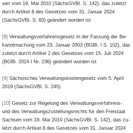
sen vom 19. Mai 2010 (Sächs­GVBl. S. 142), das zu­letzt
durch Ar­ti­kel 8 des Ge­set­zes vom 31. Ja­nu­ar 2024
(Sächs­GVBl. S. 83) ge­än­dert wor­den ist
[8]
Ver­wal­tungs­ver­fah­rens­ge­setz in der Fas­sung der Be­
kannt­ma­chung vom 23. Ja­nu­ar 2003 (BGBl. I S. 102), das
zu­letzt durch Ar­ti­kel 2 des Ge­set­zes vom 15. Juli 2024
(BGBl. 2024 I Nr. 236) ge­än­dert wor­den ist
[9]
Säch­si­sches Ver­wal­tungs­kos­ten­ge­setz vom 5. April
2019 (Sächs­GVBl. S. 245)
[10]
Ge­setz zur Re­ge­lung des Verwaltungsverfahrens-​
und des Ver­wal­tungs­zu­stel­lungs­rechts für den Frei­staat
Sach­sen vom 19. Mai 2010 (Sächs­GVBl. S. 142), das zu­
letzt durch Ar­ti­kel 8 des Ge­set­zes vom 31. Ja­nu­ar 2024