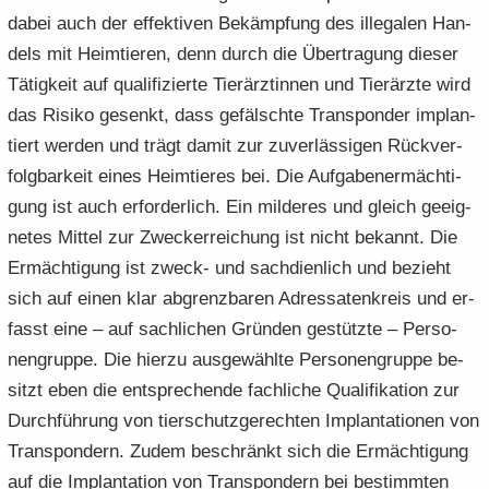
dabei auch der ef­fek­ti­ven Be­kämp­fung des il­le­ga­len Han­
dels mit Heim­tie­ren, denn durch die Über­tra­gung die­ser
Tä­tig­keit auf qua­li­fi­zier­te Tier­ärz­tin­nen und Tier­ärz­te wird
das Ri­si­ko ge­senkt, dass ge­fälsch­te Trans­pon­der im­plan­
tiert wer­den und trägt damit zur zu­ver­läs­si­gen Rück­ver­
folg­bar­keit eines Heim­tie­res bei. Die Auf­ga­be­n­er­mäch­ti­
gung ist auch er­for­der­lich. Ein mil­de­res und gleich ge­eig­
ne­tes Mit­tel zur Zwecker­rei­chung ist nicht be­kannt. Die
Er­mäch­ti­gung ist zweck-​ und sach­dien­lich und be­zieht
sich auf einen klar ab­grenz­ba­ren Adres­sa­ten­kreis und er­
fasst eine – auf sach­li­chen Grün­den ge­stütz­te – Per­so­
nen­grup­pe. Die hier­zu aus­ge­wähl­te Per­so­nen­grup­pe be­
sitzt eben die ent­spre­chen­de fach­li­che Qua­li­fi­ka­ti­on zur
Durch­füh­rung von tier­schutz­ge­rech­ten Im­plan­ta­tio­nen von
Trans­pon­dern. Zudem be­schränkt sich die Er­mäch­ti­gung
auf die Im­plan­ta­ti­on von Trans­pon­dern bei be­stimm­ten