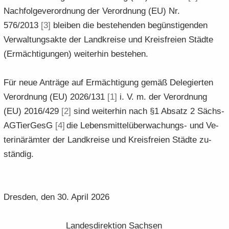
Nach­fol­ge­ver­ord­nung der Ver­ord­nung (EU) Nr.
576/2013
[3]
blei­ben die be­stehen­den be­güns­ti­gen­den
Ver­wal­tungs­ak­te der Land­krei­se und Kreis­frei­en Städ­te
(Er­mäch­ti­gun­gen) wei­ter­hin be­stehen.
Für neue An­trä­ge auf Er­mäch­ti­gung gemäß De­le­gier­ten
Ver­ord­nung (EU) 2026/131
[1]
i. V. m. der Ver­ord­nung
(EU) 2016/429
[2]
sind wei­ter­hin nach §1 Ab­satz 2 Säch­s­
AG­Tier­GesG
[4]
die Lebensmittelüberwachungs-​ und Ve­
te­ri­när­äm­ter der Land­krei­se und Kreis­frei­en Städ­te zu­
stän­dig.
Dres­den, den 30. April 2026
Lan­des­di­rek­ti­on Sach­sen