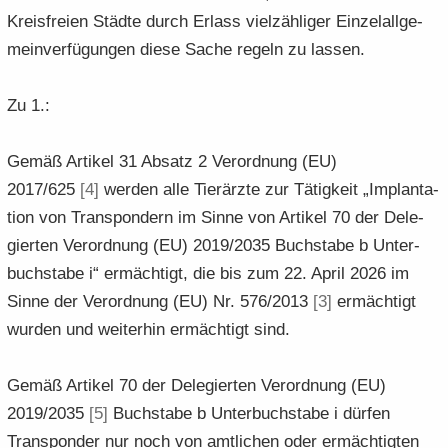
Kreis­frei­en Städ­te durch Er­lass viel­zäh­li­ger Ein­zel­all­ge­
mein­ver­fü­gun­gen diese Sache re­geln zu las­sen.
Zu 1.:
Gemäß Ar­ti­kel 31 Ab­satz 2 Ver­ord­nung (EU)
2017/625
[4]
wer­den alle Tier­ärz­te zur Tä­tig­keit „Im­plan­ta­
ti­on von Trans­pon­dern im Sinne von Ar­ti­kel 70 der De­le­
gier­ten Ver­ord­nung (EU) 2019/2035 Buch­sta­be b Un­ter­
buch­sta­be i“ er­mäch­tigt, die bis zum 22. April 2026 im
Sinne der Ver­ord­nung (EU) Nr. 576/2013
[3]
er­mäch­tigt
wur­den und wei­ter­hin er­mäch­tigt sind.
Gemäß Ar­ti­kel 70 der De­le­gier­ten Ver­ord­nung (EU)
2019/2035
[5]
Buch­sta­be b Un­ter­buch­sta­be i dür­fen
Trans­pon­der nur noch von amt­li­chen oder er­mäch­tig­ten