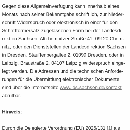
Gegen diese All­ge­mein­ver­fü­gung kann in­ner­halb eines
Mo­nats nach sei­ner Be­kannt­ga­be schrift­lich, zur Nie­der­
schrift Wi­der­spruch oder elek­tro­nisch in einer für den
Schrift­for­m­er­satz zu­ge­las­se­nen Form bei der Lan­des­di­
rek­ti­on Sach­sen, Alt­chem­nit­zer Stra­ße 41, 09120 Chem­
nitz, oder den Dienst­stel­len der Lan­des­di­rek­ti­on Sach­sen
in Dres­den, Stauf­fen­berg­al­lee 2, 01099 Dres­den, oder in
Leip­zig, Brau­stra­ße 2, 04107 Leip­zig Wi­der­spruch ein­ge­
legt wer­den. Die Adres­sen und die tech­ni­schen An­for­de­
run­gen für die Über­mitt­lung elek­tro­ni­scher Do­ku­men­te
sind über die In­ter­net­sei­te
www.​lds.​sachsen.​de/​kontakt
ab­ruf­bar.
Hin­weis:
Durch die De­le­gier­te Ver­ord­nung (EU) 2026/131
[1]
als