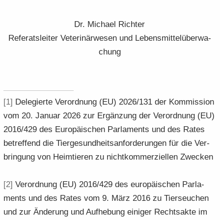
Dr. Mi­cha­el Rich­ter
Re­fe­rats­lei­ter Ve­te­ri­när­we­sen und Le­bens­mit­tel­über­wa­
chung
[1]
De­le­gier­te Ver­ord­nung (EU) 2026/131 der Kom­mis­si­on
vom 20. Ja­nu­ar 2026 zur Er­gän­zung der Ver­ord­nung (EU)
2016/429 des Eu­ro­päi­schen Par­la­ments und des Rates
be­tref­fend die Tier­ge­sund­heits­an­for­de­run­gen für die Ver­
brin­gung von Heim­tie­ren zu nicht­kom­mer­zi­el­len Zwe­cken
[2]
Ver­ord­nung (EU) 2016/429 des eu­ro­päi­schen Par­la­
ments und des Rates vom 9. März 2016 zu Tier­seu­chen
und zur Än­de­rung und Auf­he­bung ei­ni­ger Rechts­ak­te im