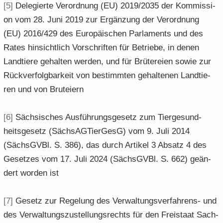
[5]
De­le­gier­te Ver­ord­nung (EU) 2019/2035 der Kom­mis­si­
on vom 28. Juni 2019 zur Er­gän­zung der Ver­ord­nung
(EU) 2016/429 des Eu­ro­päi­schen Par­la­ments und des
Rates hin­sicht­lich Vor­schrif­ten für Be­trie­be, in denen
Land­tie­re ge­hal­ten wer­den, und für Brü­terei­en sowie zur
Rück­ver­folg­bar­keit von be­stimm­ten ge­hal­te­nen Land­tie­
ren und von Brut­ei­ern
[6]
Säch­si­sches Aus­füh­rungs­ge­setz zum Tier­ge­sund­
heits­ge­setz (Säch­s­AG­Tier­GesG) vom 9. Juli 2014
(Sächs­GVBl. S. 386), das durch Ar­ti­kel 3 Ab­satz 4 des
Ge­set­zes vom 17. Juli 2024 (Sächs­GVBl. S. 662) ge­än­
dert wor­den ist
[7]
Ge­setz zur Re­ge­lung des Verwaltungsverfahrens-​ und
des Ver­wal­tungs­zu­stel­lungs­rechts für den Frei­staat Sach­