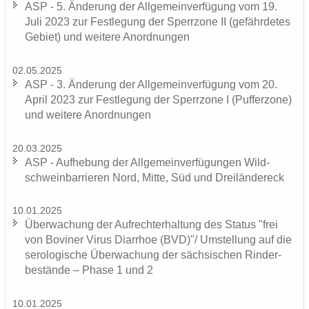
ASP - 5. Än­de­rung der All­ge­mein­ver­fü­gung vom 19.
Juli 2023 zur Fest­le­gung der Sperr­zo­ne II (ge­fähr­de­tes
Ge­biet) und wei­te­re An­ord­nun­gen
02.05.2025
ASP - 3. Än­de­rung der All­ge­mein­ver­fü­gung vom 20.
April 2023 zur Fest­le­gung der Sperr­zo­ne I (Puf­fer­zo­ne)
und wei­te­re An­ord­nun­gen
20.03.2025
ASP - Auf­he­bung der All­ge­mein­ver­fü­gun­gen Wild­
schwein­bar­rie­ren Nord, Mitte, Süd und Drei­län­der­eck
10.01.2025
Über­wa­chung der Auf­recht­erhal­tung des Sta­tus "frei
von Bo­vi­ner Virus Di­ar­rhoe (BVD)"/ Um­stel­lung auf die
se­ro­lo­gi­sche Über­wa­chung der säch­si­schen Rin­der­
be­stän­de – Phase 1 und 2
10.01.2025