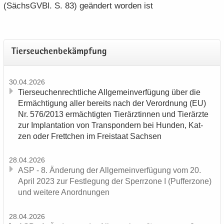
(Sächs­GVBl. S. 83) ge­än­dert wor­den ist
Tier­seu­chen­be­kämp­fung
30.04.2026
Tier­seu­chen­recht­li­che All­ge­mein­ver­fü­gung über die
Er­mäch­ti­gung aller be­reits nach der Ver­ord­nung (EU)
Nr. 576/2013 er­mäch­tig­ten Tier­ärz­tin­nen und Tier­ärz­te
zur Im­plan­ta­ti­on von Trans­pon­dern bei Hun­den, Kat­
zen oder Frett­chen im Frei­staat Sach­sen
28.04.2026
ASP - 8. Än­de­rung der All­ge­mein­ver­fü­gung vom 20.
April 2023 zur Fest­le­gung der Sperr­zo­ne I (Puf­fer­zo­ne)
und wei­te­re An­ord­nun­gen
28.04.2026