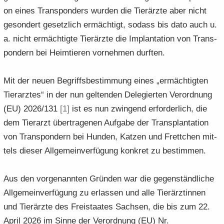
on eines Trans­pon­ders wur­den die Tier­ärz­te aber nicht
ge­son­dert ge­setz­lich er­mäch­tigt, so­dass bis dato auch u.
a. nicht er­mäch­tig­te Tier­ärz­te die Im­plan­ta­ti­on von Trans­
pon­dern bei Heim­tie­ren vor­neh­men durf­ten.
Mit der neuen Be­griffs­be­stim­mung eines „er­mäch­tig­ten
Tier­arz­tes“ in der nun gel­ten­den De­le­gier­ten Ver­ord­nung
(EU) 2026/131
[1]
ist es nun zwin­gend er­for­der­lich, die
dem Tier­arzt über­tra­ge­nen Auf­ga­be der Trans­plan­ta­ti­on
von Trans­pon­dern bei Hun­den, Kat­zen und Frett­chen mit­
tels die­ser All­ge­mein­ver­fü­gung kon­kret zu be­stim­men.
Aus den vor­ge­nann­ten Grün­den war die ge­gen­ständ­li­che
All­ge­mein­ver­fü­gung zu er­las­sen und alle Tier­ärz­tin­nen
und Tier­ärz­te des Frei­staa­tes Sach­sen, die bis zum 22.
April 2026 im Sinne der Ver­ord­nung (EU) Nr.