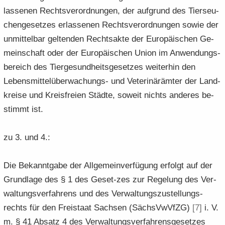
las­se­nen Rechts­ver­ord­nun­gen, der auf­grund des Tier­seu­
chen­ge­set­zes er­las­se­nen Rechts­ver­ord­nun­gen sowie der
un­mit­tel­bar gel­ten­den Rechts­ak­te der Eu­ro­päi­schen Ge­
mein­schaft oder der Eu­ro­päi­schen Union im An­wen­dungs­
be­reich des Tier­ge­sund­heits­ge­set­zes wei­ter­hin den
Lebensmittelüberwachungs-​ und Ve­te­ri­när­äm­ter der Land­
krei­se und Kreis­frei­en Städ­te, so­weit nichts an­de­res be­
stimmt ist.
zu 3. und 4.:
Die Be­kannt­ga­be der All­ge­mein­ver­fü­gung er­folgt auf der
Grund­la­ge des § 1 des Geset-​zes zur Re­ge­lung des Ver­
wal­tungs­ver­fah­rens und des Ver­wal­tungs­zu­stel­lungs­
rechts für den Frei­staat Sach­sen (Sächs­VwVfZG)
[7]
i. V.
m. § 41 Ab­satz 4 des Ver­wal­tungs­ver­fah­rens­ge­set­zes