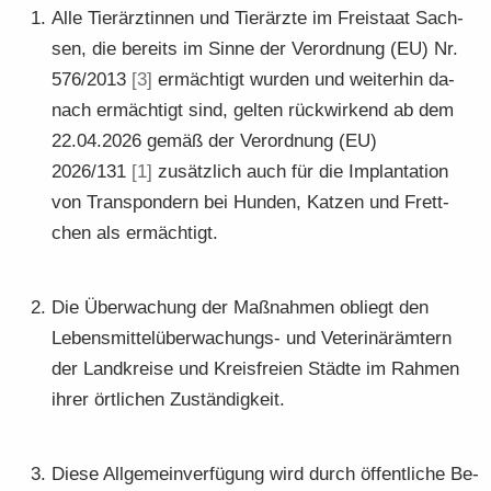
Alle Tier­ärz­tin­nen und Tier­ärz­te im Frei­staat Sach­
sen, die be­reits im Sinne der Ver­ord­nung (EU) Nr.
576/2013
[3]
er­mäch­tigt wur­den und wei­ter­hin da­
nach er­mäch­tigt sind, gel­ten rück­wir­kend ab dem
22.04.2026 gemäß der Ver­ord­nung (EU)
2026/131
[1]
zu­sätz­lich auch für die Im­plan­ta­ti­on
von Trans­pon­dern bei Hun­den, Kat­zen und Frett­
chen als er­mäch­tigt.
Die Über­wa­chung der Maß­nah­men ob­liegt den
Lebensmittelüberwachungs-​ und Ve­te­ri­när­äm­tern
der Land­krei­se und Kreis­frei­en Städ­te im Rah­men
ihrer ört­li­chen Zu­stän­dig­keit.
Diese All­ge­mein­ver­fü­gung wird durch öf­fent­li­che Be­