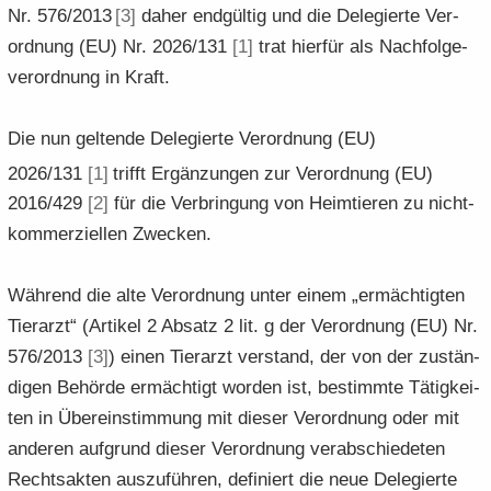
Nr. 576/2013
[3]
daher end­gül­tig und die De­le­gier­te Ver­
ord­nung (EU) Nr. 2026/131
[1]
trat hier­für als Nach­fol­ge­
ver­ord­nung in Kraft.
Die nun gel­ten­de De­le­gier­te Ver­ord­nung (EU)
2026/131
[1]
trifft Er­gän­zun­gen zur Ver­ord­nung (EU)
2016/429
[2]
für die Ver­brin­gung von Heim­tie­ren zu nicht­
kom­mer­zi­el­len Zwe­cken.
Wäh­rend die alte Ver­ord­nung unter einem „er­mäch­tig­ten
Tier­arzt“ (Ar­ti­kel 2 Ab­satz 2 lit. g der Ver­ord­nung (EU) Nr.
576/2013
[3]
) einen Tier­arzt ver­stand, der von der zu­stän­
di­gen Be­hör­de er­mäch­tigt wor­den ist, be­stimm­te Tä­tig­kei­
ten in Über­ein­stim­mung mit die­ser Ver­ord­nung oder mit
an­de­ren auf­grund die­ser Ver­ord­nung ver­ab­schie­de­ten
Rechts­ak­ten aus­zu­füh­ren, de­fi­niert die neue De­le­gier­te