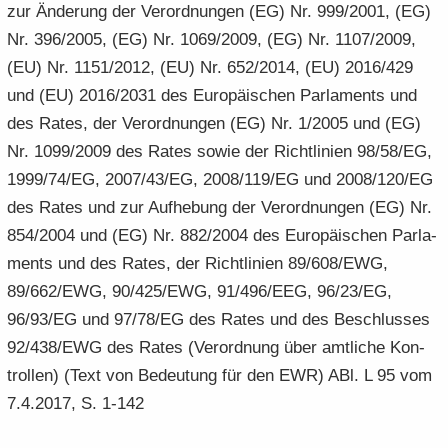
zur Än­de­rung der Ver­ord­nun­gen (EG) Nr. 999/2001, (EG)
Nr. 396/2005, (EG) Nr. 1069/2009, (EG) Nr. 1107/2009,
(EU) Nr. 1151/2012, (EU) Nr. 652/2014, (EU) 2016/429
und (EU) 2016/2031 des Eu­ro­päi­schen Par­la­ments und
des Rates, der Ver­ord­nun­gen (EG) Nr. 1/2005 und (EG)
Nr. 1099/2009 des Rates sowie der Richt­li­ni­en 98/58/EG,
1999/74/EG, 2007/43/EG, 2008/119/EG und 2008/120/EG
des Rates und zur Auf­he­bung der Ver­ord­nun­gen (EG) Nr.
854/2004 und (EG) Nr. 882/2004 des Eu­ro­päi­schen Par­la­
ments und des Rates, der Richt­li­ni­en 89/608/EWG,
89/662/EWG, 90/425/EWG, 91/496/EEG, 96/23/EG,
96/93/EG und 97/78/EG des Rates und des Be­schlus­ses
92/438/EWG des Rates (Ver­ord­nung über amt­li­che Kon­
trol­len) (Text von Be­deu­tung für den EWR) ABl. L 95 vom
7.4.2017, S. 1-142