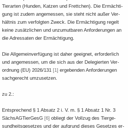
Tier­ar­ten (Hun­den, Kat­zen und Frett­chen). Die Er­mäch­ti­
gung ist zudem an­ge­mes­sen, sie steht nicht außer Ver­
hält­nis zum ver­folg­ten Zweck. Die Er­mäch­ti­gung re­gelt
keine zu­sätz­li­chen und un­zu­mut­ba­ren An­for­de­run­gen an
die Adres­sa­ten der Er­mäch­ti­gung.
Die All­ge­mein­ver­fü­gung ist daher ge­eig­net, er­for­der­lich
und an­ge­mes­sen, um die sich aus der De­le­gier­ten Ver­
ord­nung (EU) 2026/131
[1]
er­ge­ben­den An­for­de­run­gen
sach­ge­recht um­zu­set­zen.
zu 2.:
Ent­spre­chend § 1 Ab­satz 2 i. V. m. § 1 Ab­satz 1 Nr. 3
Säch­s­AG­Tier­GesG
[6]
ob­liegt der Voll­zug des Tier­ge­
sund­heits­ge­set­zes und der auf­grund die­ses Ge­set­zes er­