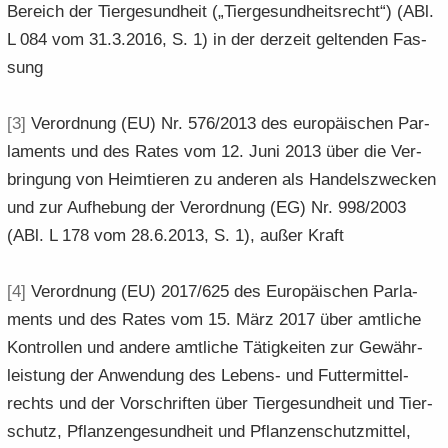
Be­reich der Tier­ge­sund­heit („Tier­ge­sund­heits­recht“) (ABl.
L 084 vom 31.3.2016, S. 1) in der der­zeit gel­ten­den Fas­
sung
[3]
Ver­ord­nung (EU) Nr. 576/2013 des eu­ro­päi­schen Par­
la­ments und des Rates vom 12. Juni 2013 über die Ver­
brin­gung von Heim­tie­ren zu an­de­ren als Han­dels­zwe­cken
und zur Auf­he­bung der Ver­ord­nung (EG) Nr. 998/2003
(ABl. L 178 vom 28.6.2013, S. 1), außer Kraft
[4]
Ver­ord­nung (EU) 2017/625 des Eu­ro­päi­schen Par­la­
ments und des Rates vom 15. März 2017 über amt­li­che
Kon­trol­len und an­de­re amt­li­che Tä­tig­kei­ten zur Ge­währ­
leis­tung der An­wen­dung des Lebens-​ und Fut­ter­mit­tel­
rechts und der Vor­schrif­ten über Tier­ge­sund­heit und Tier­
schutz, Pflan­zen­ge­sund­heit und Pflan­zen­schutz­mit­tel,