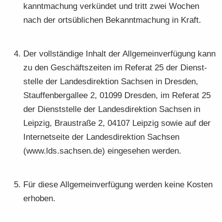
kannt­ma­chung ver­kün­det und tritt zwei Wo­chen
nach der orts­üb­li­chen Be­kannt­ma­chung in Kraft.
Der voll­stän­di­ge In­halt der All­ge­mein­ver­fü­gung kann
zu den Ge­schäfts­zei­ten im Re­fe­rat 25 der Dienst­
stel­le der Lan­des­di­rek­ti­on Sach­sen in Dres­den,
Stauf­fen­berg­al­lee 2, 01099 Dres­den, im Re­fe­rat 25
der Dienst­stel­le der Lan­des­di­rek­ti­on Sach­sen in
Leip­zig, Brau­stra­ße 2, 04107 Leip­zig sowie auf der
In­ter­net­sei­te der Lan­des­di­rek­ti­on Sach­sen
(www.lds.sach­sen.de) ein­ge­se­hen wer­den.
Für diese All­ge­mein­ver­fü­gung wer­den keine Kos­ten
er­ho­ben.