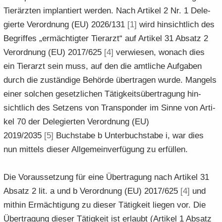
Tier­ärz­ten im­plan­tiert wer­den. Nach Ar­ti­kel 2 Nr. 1 De­le­
gier­te Ver­ord­nung (EU) 2026/131
[1]
wird hin­sicht­lich des
Be­grif­fes „er­mäch­tig­ter Tier­arzt“ auf Ar­ti­kel 31 Ab­satz 2
Ver­ord­nung (EU) 2017/625
[4]
ver­wie­sen, wo­nach dies
ein Tier­arzt sein muss, auf den die amt­li­che Auf­ga­ben
durch die zu­stän­di­ge Be­hör­de über­tra­gen wurde. Man­gels
einer sol­chen ge­setz­li­chen Tä­tig­keits­über­tra­gung hin­
sicht­lich des Set­zens von Trans­pon­der im Sinne von Ar­ti­
kel 70 der De­le­gier­ten Ver­ord­nung (EU)
2019/2035
[5]
Buch­sta­be b Un­ter­buch­sta­be i, war dies
nun mit­tels die­ser All­ge­mein­ver­fü­gung zu er­fül­len.
Die Vor­aus­set­zung für eine Über­tra­gung nach Ar­ti­kel 31
Ab­satz 2 lit. a und b Ver­ord­nung (EU) 2017/625
[4]
und
mit­hin Er­mäch­ti­gung zu die­ser Tä­tig­keit lie­gen vor. Die
Über­tra­gung die­ser Tä­tig­keit ist er­laubt (Ar­ti­kel 1 Ab­satz