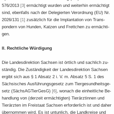
576/2013
[3]
er­mäch­tigt wur­den und wei­ter­hin er­mäch­tigt
sind, eben­falls nach der De­le­gier­ten Ver­ord­nung (EU) Nr.
2026/131
[1]
zu­sätz­lich für die Im­plan­ta­ti­on von Trans­
pon­dern von Hun­den, Kat­zen und Frett­chen zu er­mäch­ti­
gen.
II. Recht­li­che Wür­di­gung
Die Lan­des­di­rek­ti­on Sach­sen ist ört­lich und sach­lich zu­
stän­dig. Die Zu­stän­dig­keit der Lan­des­di­rek­ti­on Sach­sen
er­gibt sich aus § 1 Ab­satz 2 i. V. m. Ab­satz 5 S. 1 des
Säch­si­sches Aus­füh­rungs­ge­setz zum Tier­ge­sund­heits­ge­
setz (Säch­s­AG­Tier­GesG)
[6]
, wo­nach die ein­heit­li­che Be­
hand­lung von (der­zeit er­mäch­tig­ten) Tier­ärz­tin­nen und
Tier­ärz­ten im Frei­staat Sach­sen er­for­der­lich ist und daher
über­nom­men wird. Es ist untun­lich, die Land­krei­se und