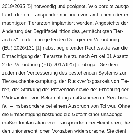
2019/2035
[5]
not­wen­dig und ge­eig­net. Wie be­reits aus­ge­
führt, dür­fen Trans­pon­der nur noch von amt­li­chen oder er­
mäch­tig­ten Tier­ärz­ten im­plan­tiert wer­den. An­ge­sichts der
Än­de­rung der Be­griffs­de­fi­ni­ti­on des „er­mäch­tig­ten Tier­
arz­tes“ im der nun gel­ten­den De­le­gier­ten Ver­ord­nung
(EU) 2026/131
[1]
nebst be­glei­ten­der Rechts­ak­te war die
Er­mäch­ti­gung der Tier­ärz­te hier­zu nach Ar­ti­kel 31 Ab­satz
2 der Ver­ord­nung (EU) 2017/625
[5]
ob­li­gat. Sie dient
zudem der Ver­bes­se­rung des be­stehen­den Sys­tems zur
Tier­seu­chen­be­kämp­fung, der Rück­ver­folg­bar­keit von Tie­
ren, der Stär­kung der Prä­ven­ti­on sowie der Er­hö­hung der
Wirk­sam­keit von Be­kämp­fungs­maß­nah­men im Seu­chen­
fall – ins­be­son­de­re bei einem Aus­bruch von Toll­wut. Ohne
die Er­mäch­ti­gung be­stün­de die Ge­fahr einer un­sach­ge­
mä­ßen Im­plan­ta­ti­on von Trans­pon­dern bei Heim­tie­ren, die
den uni­ons­recht­li­chen Vor­ga­ben wi­der­sprä­che. Sie dient