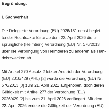
Be­grün­dung:
I. Sach­ver­halt
Die De­le­gier­te Ver­ord­nung (EU) 2026/131 nebst be­glei­
ten­der Rechts­ak­te löste ab dem 22. April 2026 die ur­
sprüng­li­che (Heimtier-​) Ver­ord­nung (EU) Nr. 576/2013
über die Ver­brin­gung von Heim­tie­ren zu an­de­ren als Han­
dels­zwe­cken ab.
Mit Ar­ti­kel 270 Ab­satz 2 letz­ter An­strich der Ver­ord­nung
(EU) 2016/429 (AHL)
[2]
wurde die Ver­ord­nung (EU) Nr.
576/2013
[3]
zum 21. April 2021 auf­ge­ho­ben, doch deren
Gül­tig­keit mit Ar­ti­kel 277 der Ver­ord­nung (EU)
2026/429
[2]
bis zum 21. April 2026 ver­län­gert. Mit dem
22. April 2026 en­de­te die Gül­tig­keit der Ver­ord­nung (EU)