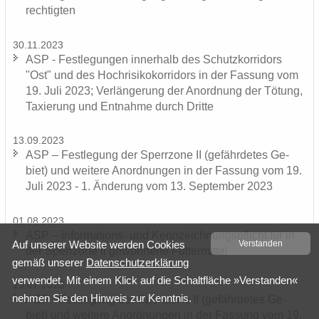
rech­tig­ten
30.11.2023
ASP - Fest­le­gun­gen in­ner­halb des Schutz­kor­ri­dors
"Ost" und des Hoch­ri­si­ko­kor­ri­dors in der Fas­sung vom
19. Juli 2023; Ver­län­ge­rung der An­ord­nung der Tö­tung,
Ta­xie­rung und Ent­nah­me durch Drit­te
13.09.2023
ASP – Fest­le­gung der Sperr­zo­ne II (ge­fähr­de­tes Ge­
biet) und wei­te­re An­ord­nun­gen in der Fas­sung vom 19.
Juli 2023 - 1. Än­de­rung vom 13. Sep­tem­ber 2023
01.08.2023
ASP – Informations-​ und Kenn­zeich­nungs­pflicht für in
Auf un­se­rer Web­site wer­den Coo­kies
Ver­stan­den
der Sperr­zo­ne II ge­won­ne­ne Fut­ter­mit­tel
gemäß un­se­rer
Da­ten­schutz­er­klä­rung
ver­wen­det. Mit einem Klick auf die Schalt­flä­che »Ver­stan­den«
19.07.2023
neh­men Sie den Hin­weis zur Kennt­nis.
ASP - Fest­le­gung der Sperr­zo­ne II (ge­fähr­de­tes Ge­
biet) und wei­te­re An­ord­nun­gen in der Fas­sung vom 19.