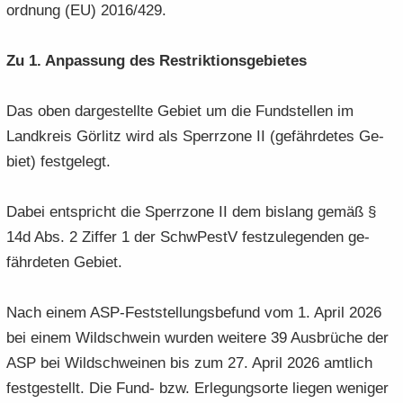
ord­nung (EU) 2016/429.
Zu 1. An­pas­sung des Re­strik­ti­ons­ge­bie­tes
Das oben dar­ge­stell­te Ge­biet um die Fund­stel­len im
Land­kreis Gör­litz wird als Sperr­zo­ne II (ge­fähr­de­tes Ge­
biet) fest­ge­legt.
Dabei ent­spricht die Sperr­zo­ne II dem bis­lang gemäß §
14d Abs. 2 Zif­fer 1 der SchwPestV fest­zu­le­gen­den ge­
fähr­de­ten Ge­biet.
Nach einem ASP-​Feststellungsbefund vom 1. April 2026
bei einem Wild­schwein wur­den wei­te­re 39 Aus­brü­che der
ASP bei Wild­schwei­nen bis zum 27. April 2026 amt­lich
fest­ge­stellt. Die Fund- bzw. Er­le­gungs­or­te lie­gen we­ni­ger