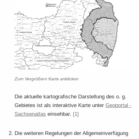
Zum Ver­grö­ßern Karte an­kli­cken
Die ak­tu­el­le kar­to­gra­fi­sche Dar­stel­lung des o. g.
Ge­bie­tes ist als in­ter­ak­ti­ve Karte unter
Geo­por­tal -​​​
Sach­sen­at­las
ein­seh­bar.
[1]
Die wei­te­ren Re­ge­lun­gen der All­ge­mein­ver­fü­gung