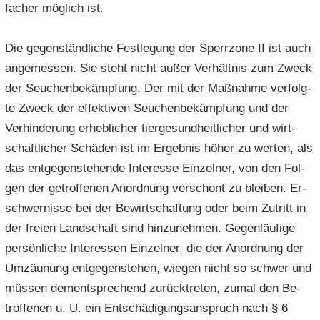
fa­cher mög­lich ist.
Die ge­gen­ständ­li­che Fest­le­gung der Sperr­zo­ne II ist auch
an­ge­mes­sen. Sie steht nicht außer Ver­hält­nis zum Zweck
der Seu­chen­be­kämp­fung. Der mit der Maß­nah­me ver­folg­
te Zweck der ef­fek­ti­ven Seu­chen­be­kämp­fung und der
Ver­hin­de­rung er­heb­li­cher tier­ge­sund­heit­li­cher und wirt­
schaft­li­cher Schä­den ist im Er­geb­nis höher zu wer­ten, als
das ent­ge­gen­ste­hen­de In­ter­es­se Ein­zel­ner, von den Fol­
gen der ge­trof­fe­nen An­ord­nung ver­schont zu blei­ben. Er­
schwer­nis­se bei der Be­wirt­schaf­tung oder beim Zu­tritt in
der frei­en Land­schaft sind hin­zu­neh­men. Ge­gen­läu­fi­ge
per­sön­li­che In­ter­es­sen Ein­zel­ner, die der An­ord­nung der
Um­zäu­nung ent­ge­gen­ste­hen, wie­gen nicht so schwer und
müs­sen dem­entspre­chend zu­rück­tre­ten, zumal den Be­
trof­fe­nen u. U. ein Ent­schä­di­gungs­an­spruch nach § 6