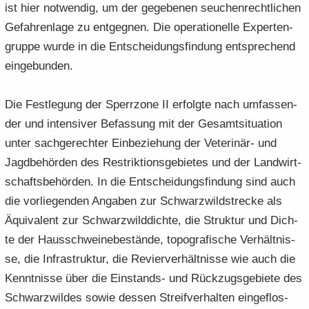
ist hier not­wen­dig, um der ge­ge­be­nen seu­chen­recht­li­chen
Ge­fah­ren­la­ge zu ent­geg­nen. Die ope­ra­tio­nel­le Ex­per­ten­
grup­pe wurde in die Ent­schei­dungs­fin­dung ent­spre­chend
ein­ge­bun­den.
Die Fest­le­gung der Sperr­zo­ne II er­folg­te nach um­fas­sen­
der und in­ten­si­ver Be­fas­sung mit der Ge­samt­si­tua­ti­on
unter sach­ge­rech­ter Ein­be­zie­hung der Veterinär-​ und
Jagd­be­hör­den des Re­strik­ti­ons­ge­bie­tes und der Land­wirt­
schafts­be­hör­den. In die Ent­schei­dungs­fin­dung sind auch
die vor­lie­gen­den An­ga­ben zur Schwarz­wild­stre­cke als
Äqui­va­lent zur Schwarz­wild­dich­te, die Struk­tur und Dich­
te der Haus­schwei­ne­be­stän­de, to­po­gra­fi­sche Ver­hält­nis­
se, die In­fra­struk­tur, die Re­vier­ver­hält­nis­se wie auch die
Kennt­nis­se über die Einstands-​ und Rück­zugs­ge­bie­te des
Schwarz­wil­des sowie des­sen Streif­ver­hal­ten ein­ge­flos­