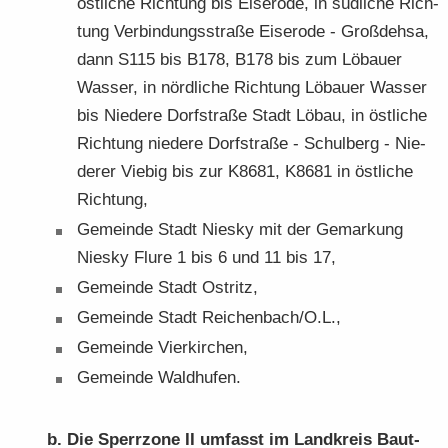
öst­li­che Rich­tung bis Ei­sero­de, in süd­li­che Rich­
tung Ver­bin­dungs­stra­ße Ei­sero­de - Groß­deh­sa,
dann S115 bis B178, B178 bis zum Lö­bau­er
Was­ser, in nörd­li­che Rich­tung Lö­bau­er Was­ser
bis Nie­de­re Dorf­stra­ße Stadt Löbau, in öst­li­che
Rich­tung nie­de­re Dorf­stra­ße - Schul­berg - Nie­
de­rer Vie­big bis zur K8681, K8681 in öst­li­che
Rich­tung,
Ge­mein­de Stadt Nies­ky mit der Ge­mar­kung
Nies­ky Flure 1 bis 6 und 11 bis 17,
Ge­mein­de Stadt Ost­ritz,
Ge­mein­de Stadt Rei­chen­bach/O.L.,
Ge­mein­de Vier­kir­chen,
Ge­mein­de Wald­hu­fen.
b. Die Sperr­zo­ne II um­fasst im Land­kreis Baut­