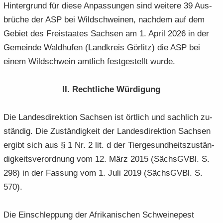
Hin­ter­grund für diese An­pas­sun­gen sind wei­te­re 39 Aus­
brü­che der ASP bei Wild­schwei­nen, nach­dem auf dem
Ge­biet des Frei­staa­tes Sach­sen am 1. April 2026 in der
Ge­mein­de Wald­hu­fen (Land­kreis Gör­litz) die ASP bei
einem Wild­schwein amt­lich fest­ge­stellt wurde.
II. Recht­li­che Wür­di­gung
Die Lan­des­di­rek­ti­on Sach­sen ist ört­lich und sach­lich zu­
stän­dig. Die Zu­stän­dig­keit der Lan­des­di­rek­ti­on Sach­sen
er­gibt sich aus § 1 Nr. 2 lit. d der Tier­ge­sund­heits­zu­stän­
dig­keits­ver­ord­nung vom 12. März 2015 (Sächs­GVBl. S.
298) in der Fas­sung vom 1. Juli 2019 (Sächs­GVBl. S.
570).
Die Ein­schlep­pung der Afri­ka­ni­schen Schwei­ne­pest