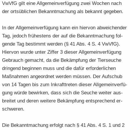
VwVfG gilt eine All­ge­mein­ver­fü­gung zwei Wo­chen nach
der orts­üb­li­chen Be­kannt­ma­chung als be­kannt ge­ge­ben.
In der All­ge­mein­ver­fü­gung kann ein hier­von ab­wei­chen­der
Tag, je­doch frü­hes­tens der auf die Be­kannt­ma­chung fol­
gen­de Tag be­stimmt wer­den (§ 41 Abs. 4 S. 4 VwVfG).
Hier­von wurde unter Zif­fer 3 die­ser All­ge­mein­ver­fü­gung
Ge­brauch ge­macht, da die Be­kämp­fung der Tier­seu­che
drin­gend be­gin­nen muss und die dafür er­for­der­li­chen
Maß­nah­men an­ge­ord­net wer­den müs­sen. Der Auf­schub
von 14 Tagen bis zum In­kraft­tre­ten die­ser All­ge­mein­ver­fü­
gung würde be­wir­ken, dass sich die Seu­che wei­ter aus­
brei­tet und deren wei­te­re Be­kämp­fung ent­spre­chend er­
schwe­ren.
Die Be­kannt­ma­chung er­folgt nach § 41 Abs. 4 S. 1 und 2