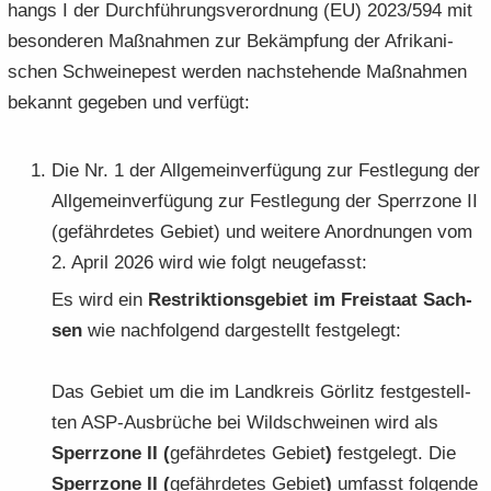
hangs I der Durch­füh­rungs­ver­ord­nung (EU) 2023/594 mit
be­son­de­ren Maß­nah­men zur Be­kämp­fung der Afri­ka­ni­
schen Schwei­ne­pest wer­den nach­ste­hen­de Maß­nah­men
be­kannt ge­ge­ben und ver­fügt:
Die Nr. 1 der All­ge­mein­ver­fü­gung zur Fest­le­gung der
All­ge­mein­ver­fü­gung zur Fest­le­gung der Sperr­zo­ne II
(ge­fähr­de­tes Ge­biet) und wei­te­re An­ord­nun­gen vom
2. April 2026 wird wie folgt neu­ge­fasst:
Es wird ein
Re­strik­ti­ons­ge­biet im Frei­staat Sach­
sen
wie nach­fol­gend dar­ge­stellt fest­ge­legt:
Das Ge­biet um die im Land­kreis Gör­litz fest­ge­stell­
ten ASP-​Ausbrüche bei Wild­schwei­nen wird als
Sperr­zo­ne II (
ge­fähr­de­tes Ge­biet
)
fest­ge­legt. Die
Sperr­zo­ne II (
ge­fähr­de­tes Ge­biet
)
um­fasst fol­gen­de