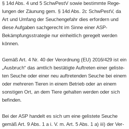
§ 14d Abs. 4 und 5 SchwPestV sowie be­stimm­te Re­ge­
lun­gen der Zäu­nung gem. § 14d Abs. 2c SchwPestV, da
Art und Um­fang der Seu­chen­ge­fahr dies er­for­dern und
diese Auf­ga­ben sach­ge­recht im Sinne einer ASP-​
Bekämpfungsstrategie nur ein­heit­lich ge­re­gelt wer­den
kön­nen.
Gemäß Art. 4 Nr. 40 der Ver­ord­nung (EU) 2016/429 ist ein
„Aus­bruch“ das amt­lich be­stä­tig­te Auf­tre­ten einer ge­lis­te­
ten Seu­che oder einer neu auf­tre­ten­den Seu­che bei einem
oder meh­re­ren Tie­ren in einem Be­trieb oder an einem
sons­ti­gen Ort, an dem Tiere ge­hal­ten wer­den oder sich
be­fin­den.
Bei der ASP han­delt es sich um eine ge­lis­te­te Seu­che
gemäß Art. 9 Abs. 1 a i. V. m. Art. 5 Abs. 1 a) iii) der Ver­