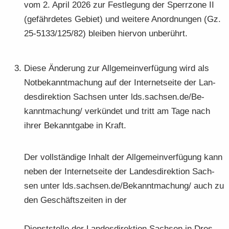
vom 2. April 2026 zur Fest­le­gung der Sperr­zo­ne II
(ge­fähr­de­tes Ge­biet) und wei­te­re An­ord­nun­gen (Gz.
25-5133/125/82) blei­ben hier­von un­be­rührt.
Diese Än­de­rung zur All­ge­mein­ver­fü­gung wird als
Not­be­kannt­ma­chung auf der In­ter­net­sei­te der Lan­
des­di­rek­ti­on Sach­sen unter lds.sach­sen.de/Be­
kannt­ma­chung/ ver­kün­det und tritt am Tage nach
ihrer Be­kannt­ga­be in Kraft.
Der voll­stän­di­ge In­halt der All­ge­mein­ver­fü­gung kann
neben der In­ter­net­sei­te der Lan­des­di­rek­ti­on Sach­
sen unter lds.sach­sen.de/Be­kannt­ma­chung/ auch zu
den Ge­schäfts­zei­ten in der
Dienst­stel­le der Lan­des­di­rek­ti­on Sach­sen in Dres­