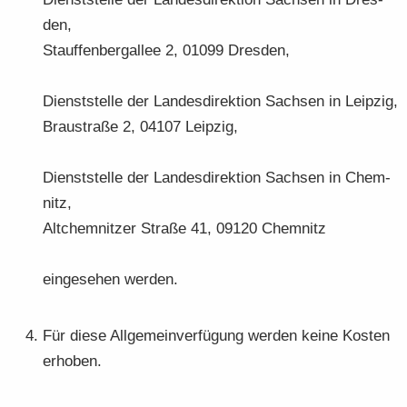
den,
Stauf­fen­berg­al­lee 2, 01099 Dres­den,
Dienst­stel­le der Lan­des­di­rek­ti­on Sach­sen in Leip­zig,
Brau­stra­ße 2, 04107 Leip­zig,
Dienst­stel­le der Lan­des­di­rek­ti­on Sach­sen in Chem­
nitz,
Alt­chem­nit­zer Stra­ße 41, 09120 Chem­nitz
ein­ge­se­hen wer­den.
Für diese All­ge­mein­ver­fü­gung wer­den keine Kos­ten
er­ho­ben.