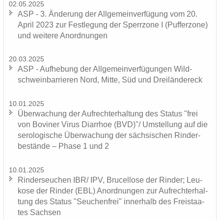
02.05.2025
ASP - 3. Än­de­rung der All­ge­mein­ver­fü­gung vom 20.
April 2023 zur Fest­le­gung der Sperr­zo­ne I (Puf­fer­zo­ne)
und wei­te­re An­ord­nun­gen
20.03.2025
ASP - Auf­he­bung der All­ge­mein­ver­fü­gun­gen Wild­
schwein­bar­rie­ren Nord, Mitte, Süd und Drei­län­der­eck
10.01.2025
Über­wa­chung der Auf­recht­erhal­tung des Sta­tus "frei
von Bo­vi­ner Virus Di­ar­rhoe (BVD)"/ Um­stel­lung auf die
se­ro­lo­gi­sche Über­wa­chung der säch­si­schen Rin­der­
be­stän­de – Phase 1 und 2
10.01.2025
Rin­der­seu­chen IBR/ IPV, Bru­cel­lo­se der Rin­der; Leu­
ko­se der Rin­der (EBL) An­ord­nun­gen zur Auf­recht­erhal­
tung des Sta­tus "Seu­chen­frei" in­ner­halb des Frei­staa­
tes Sach­sen