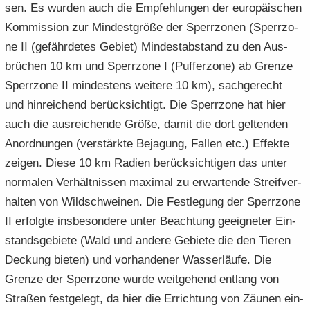
sen. Es wur­den auch die Emp­feh­lun­gen der eu­ro­päi­schen
Kom­mis­si­on zur Min­dest­grö­ße der Sperr­zo­nen (Sperr­zo­
ne II (ge­fähr­de­tes Ge­biet) Min­dest­ab­stand zu den Aus­
brü­chen 10 km und Sperr­zo­ne I (Puf­fer­zo­ne) ab Gren­ze
Sperr­zo­ne II min­des­tens wei­te­re 10 km), sach­ge­recht
und hin­rei­chend be­rück­sich­tigt. Die Sperr­zo­ne hat hier
auch die aus­rei­chen­de Größe, damit die dort gel­ten­den
An­ord­nun­gen (ver­stärk­te Be­ja­gung, Fal­len etc.) Ef­fek­te
zei­gen. Diese 10 km Ra­di­en be­rück­sich­ti­gen das unter
nor­ma­len Ver­hält­nis­sen ma­xi­mal zu er­war­ten­de Streif­ver­
hal­ten von Wild­schwei­nen. Die Fest­le­gung der Sperr­zo­ne
II er­folg­te ins­be­son­de­re unter Be­ach­tung ge­eig­ne­ter Ein­
stands­ge­bie­te (Wald und an­de­re Ge­bie­te die den Tie­ren
De­ckung bie­ten) und vor­han­de­ner Was­ser­läu­fe. Die
Gren­ze der Sperr­zo­ne wurde weit­ge­hend ent­lang von
Stra­ßen fest­ge­legt, da hier die Er­rich­tung von Zäu­nen ein­