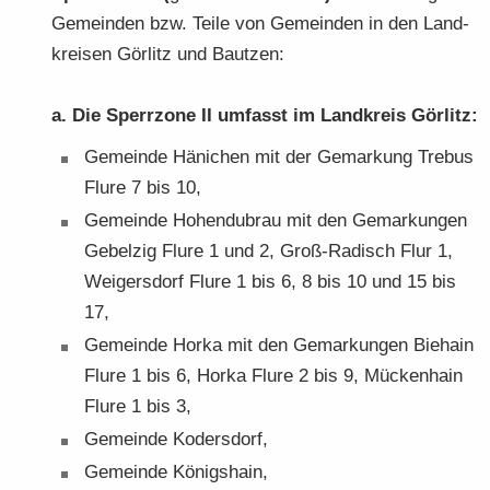
Ge­mein­den bzw. Teile von Ge­mein­den in den Land­
krei­sen Gör­litz und Baut­zen:
a. Die Sperr­zo­ne II um­fasst im Land­kreis Gör­litz:
Ge­mein­de Hä­ni­chen mit der Ge­mar­kung Tre­bus
Flure 7 bis 10,
Ge­mein­de Ho­hen­du­brau mit den Ge­mar­kun­gen
Ge­bel­zig Flure 1 und 2, Groß-​Radisch Flur 1,
Wei­gers­dorf Flure 1 bis 6, 8 bis 10 und 15 bis
17,
Ge­mein­de Horka mit den Ge­mar­kun­gen Bie­hain
Flure 1 bis 6, Horka Flure 2 bis 9, Mü­cken­hain
Flure 1 bis 3,
Ge­mein­de Ko­ders­dorf,
Ge­mein­de Kö­nigs­hain,