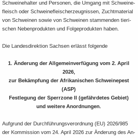
Schwei­ne­hal­ter und Per­so­nen, die Um­gang mit Schwei­ne­
fleisch oder Schwei­ne­flei­sch­er­zeug­nis­sen, Zucht­ma­te­ri­al
von Schwei­nen sowie von Schwei­nen stam­men­den tie­ri­
schen Ne­ben­pro­duk­ten und Fol­ge­pro­duk­ten haben.
Die Lan­des­di­rek­ti­on Sach­sen er­lässt fol­gen­de
1. Än­de­rung der All­ge­mein­ver­fü­gung vom 2. April
2026,
zur Be­kämp­fung der Afri­ka­ni­schen Schwei­ne­pest
(ASP)
Fest­le­gung der Sperr­zo­ne II (ge­fähr­de­tes Ge­biet)
und wei­te­re An­ord­nun­gen
.
Auf­grund der Durch­füh­rungs­ver­ord­nung (EU) 2026/985
der Kom­mis­si­on vom 24. April 2026 zur Än­de­rung des An­