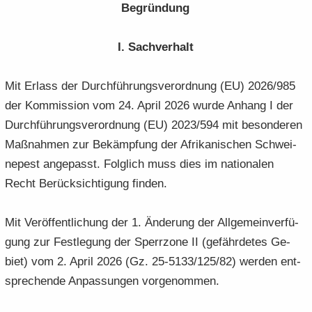
Be­grün­dung
I. Sach­ver­halt
Mit Er­lass der Durch­füh­rungs­ver­ord­nung (EU) 2026/985
der Kom­mis­si­on vom 24. April 2026 wurde An­hang I der
Durch­füh­rungs­ver­ord­nung (EU) 2023/594 mit be­son­de­ren
Maß­nah­men zur Be­kämp­fung der Afri­ka­ni­schen Schwei­
ne­pest an­ge­passt. Folg­lich muss dies im na­tio­na­len
Recht Be­rück­sich­ti­gung fin­den.
Mit Ver­öf­fent­li­chung der 1. Än­de­rung der All­ge­mein­ver­fü­
gung zur Fest­le­gung der Sperr­zo­ne II (ge­fähr­de­tes Ge­
biet) vom 2. April 2026 (Gz. 25-5133/125/82) wer­den ent­
spre­chen­de An­pas­sun­gen vor­ge­nom­men.