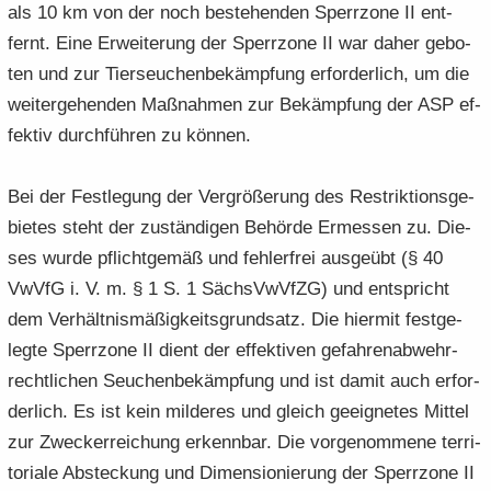
als 10 km von der noch be­stehen­den Sperr­zo­ne II ent­
fernt. Eine Er­wei­te­rung der Sperr­zo­ne II war daher ge­bo­
ten und zur Tier­seu­chen­be­kämp­fung er­for­der­lich, um die
wei­ter­ge­hen­den Maß­nah­men zur Be­kämp­fung der ASP ef­
fek­tiv durch­füh­ren zu kön­nen.
Bei der Fest­le­gung der Ver­grö­ße­rung des Re­strik­ti­ons­ge­
bie­tes steht der zu­stän­di­gen Be­hör­de Er­mes­sen zu. Die­
ses wurde pflicht­ge­mäß und feh­ler­frei aus­ge­übt (§ 40
VwVfG i. V. m. § 1 S. 1 Sächs­VwVfZG) und ent­spricht
dem Ver­hält­nis­mä­ßig­keits­grund­satz. Die hier­mit fest­ge­
leg­te Sperr­zo­ne II dient der ef­fek­ti­ven ge­fah­ren­ab­wehr­
recht­li­chen Seu­chen­be­kämp­fung und ist damit auch er­for­
der­lich. Es ist kein mil­de­res und gleich ge­eig­ne­tes Mit­tel
zur Zwecker­rei­chung er­kenn­bar. Die vor­ge­nom­me­ne ter­ri­
to­ria­le Ab­ste­ckung und Di­men­sio­nie­rung der Sperr­zo­ne II