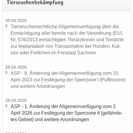
Tier­seu­chen­be­kämp­fung
30.04.2026
Tier­seu­chen­recht­li­che All­ge­mein­ver­fü­gung über die
Er­mäch­ti­gung aller be­reits nach der Ver­ord­nung (EU)
Nr. 576/2013 er­mäch­tig­ten Tier­ärz­tin­nen und Tier­ärz­te
zur Im­plan­ta­ti­on von Trans­pon­dern bei Hun­den, Kat­
zen oder Frett­chen im Frei­staat Sach­sen
28.04.2026
ASP - 8. Än­de­rung der All­ge­mein­ver­fü­gung vom 20.
April 2023 zur Fest­le­gung der Sperr­zo­ne I (Puf­fer­zo­ne)
und wei­te­re An­ord­nun­gen
28.04.2026
ASP - 1. Än­de­rung der All­ge­mein­ver­fü­gung vom 2.
April 2026 zur Fest­le­gung der Sperr­zo­ne II (ge­fähr­de­
tes Ge­biet) und wei­te­re An­ord­nun­gen