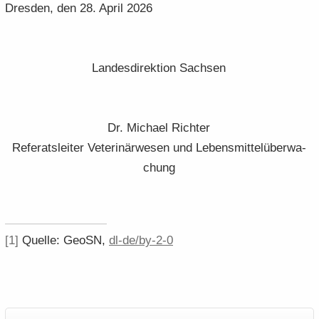
Dres­den, den 28. April 2026
Lan­des­di­rek­ti­on Sach­sen
Dr. Mi­cha­el Rich­ter
Re­fe­rats­lei­ter Ve­te­ri­när­we­sen und Le­bens­mit­tel­über­wa­
chung
[1]
Quel­le:
GeoSN,
dl-de/by-2-0