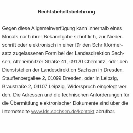
Rechts­be­helfs­be­leh­rung
Gegen diese All­ge­mein­ver­fü­gung kann in­ner­halb eines
Mo­nats nach ihrer Be­kannt­ga­be schrift­lich, zur Nie­der­
schrift oder elek­tro­nisch in einer für den Schrift­for­m­er­
satz zu­ge­las­se­nen Form bei der Lan­des­di­rek­ti­on Sach­
sen, Alt­chem­nit­zer Stra­ße 41, 09120 Chem­nitz, oder den
Dienst­stel­len der Lan­des­di­rek­ti­on Sach­sen in Dres­den,
Stauf­fen­berg­al­lee 2, 01099 Dres­den, oder in Leip­zig,
Brau­stra­ße 2, 04107 Leip­zig, Wi­der­spruch ein­ge­legt wer­
den. Die Adres­sen und die tech­ni­schen An­for­de­run­gen für
die Über­mitt­lung elek­tro­ni­scher Do­ku­men­te sind über die
In­ter­net­sei­te
www.​lds.​sachsen.​de/​kontakt
ab­ruf­bar.