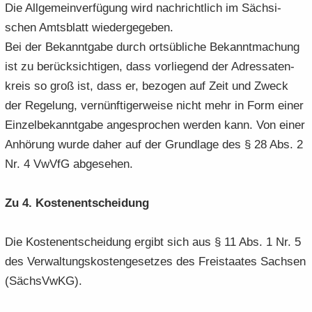
Die All­ge­mein­ver­fü­gung wird nach­richt­lich im Säch­si­
schen Amts­blatt wie­der­ge­ge­ben.
Bei der Be­kannt­ga­be durch orts­üb­li­che Be­kannt­ma­chung
ist zu be­rück­sich­ti­gen, dass vor­lie­gend der Adres­sa­ten­
kreis so groß ist, dass er, be­zo­gen auf Zeit und Zweck
der Re­ge­lung, ver­nünf­ti­ger­wei­se nicht mehr in Form einer
Ein­zel­be­kannt­ga­be an­ge­spro­chen wer­den kann. Von einer
An­hö­rung wurde daher auf der Grund­la­ge des § 28 Abs. 2
Nr. 4 VwVfG ab­ge­se­hen.
Zu 4. Kos­ten­ent­schei­dung
Die Kos­ten­ent­schei­dung er­gibt sich aus § 11 Abs. 1 Nr. 5
des Ver­wal­tungs­kos­ten­ge­set­zes des Frei­staa­tes Sach­sen
(Sächs­VwKG).