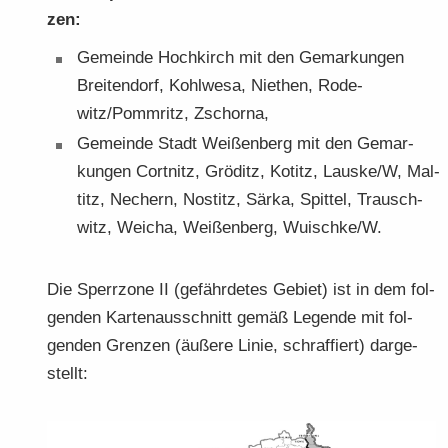
zen:
Ge­mein­de Hoch­kirch mit den Ge­mar­kun­gen
Brei­ten­dorf, Kohl­we­sa, Nie­then, Ro­de­
witz/Pomm­ritz, Zschor­na,
Ge­mein­de Stadt Wei­ßen­berg mit den Ge­mar­
kun­gen Cort­nitz, Grö­ditz, Ko­titz, Laus­ke/W, Mal­
titz, Ne­chern, Nostitz, Särka, Spit­tel, Trausch­
witz, Wei­cha, Wei­ßen­berg, Wuisch­ke/W.
Die Sperr­zo­ne II (ge­fähr­de­tes Ge­biet) ist in dem fol­
gen­den Kar­ten­aus­schnitt gemäß Le­gen­de mit fol­
gen­den Gren­zen (äu­ße­re Linie, schraf­fiert) dar­ge­
stellt: