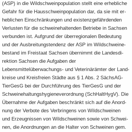
(ASP) in die Wild­schwein­po­pu­la­ti­on stellt eine er­heb­li­che
Ge­fahr für die Haus­schwein­po­pu­la­ti­on dar, da sie mit er­
heb­li­chen Ein­schrän­kun­gen und exis­tenz­ge­fähr­den­den
Ver­lus­ten für die schwei­ne­hal­ten­den Be­trie­be in Sach­sen
ver­bun­den ist. Auf­grund der über­re­gio­na­len Be­deu­tung
und der Aus­brei­tungs­ten­denz der ASP im Wild­schwei­ne­
be­stand im Frei­staat Sach­sen über­nimmt die Lan­des­di­
rek­ti­on Sach­sen die Auf­ga­ben der
Lebensmittelüberwachungs-​ und Ve­te­ri­när­äm­ter der Land­
krei­se und Kreis­frei­en Städ­te aus § 1 Abs. 2 Säch­s­AG­
Tier­GesG bei der Durch­füh­rung des Tier­GesG und der
Schwei­ne­hal­tungs­hy­gie­ne­ver­ord­nung (SchHalt­HygV). Die
Über­nah­me der Auf­ga­ben be­schränkt sich auf die An­ord­
nung der Ver­bo­te des Ver­brin­gens von Wild­schwei­nen
und Er­zeug­nis­sen von Wild­schwei­nen sowie von Schwei­
nen, die An­ord­nun­gen an die Hal­ter von Schwei­nen gem.