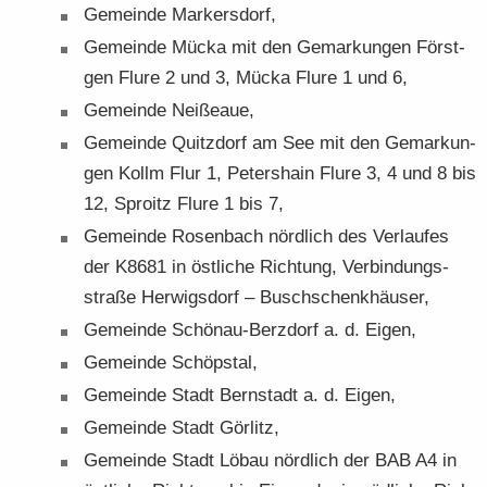
Ge­mein­de Mar­kers­dorf,
Ge­mein­de Mücka mit den Ge­mar­kun­gen Förs­t­
gen Flure 2 und 3, Mücka Flure 1 und 6,
Ge­mein­de Nei­ßeaue,
Ge­mein­de Quitz­dorf am See mit den Ge­mar­kun­
gen Kollm Flur 1, Pe­ters­hain Flure 3, 4 und 8 bis
12, Sproitz Flure 1 bis 7,
Ge­mein­de Ro­sen­bach nörd­lich des Ver­lau­fes
der K8681 in öst­li­che Rich­tung, Ver­bin­dungs­
stra­ße Her­wigs­dorf – Busch­schenk­häu­ser,
Ge­mein­de Schönau-​Berzdorf a. d. Eigen,
Ge­mein­de Schöps­tal,
Ge­mein­de Stadt Bern­stadt a. d. Eigen,
Ge­mein­de Stadt Gör­litz,
Ge­mein­de Stadt Löbau nörd­lich der BAB A4 in