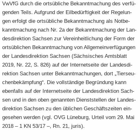
VwVfG durch die orts­üb­li­che Be­kannt­ma­chung des ver­fü­
gen­den Teils. Auf­grund der Eil­be­dürf­tig­keit der Re­ge­lun­
gen er­folgt die orts­üb­li­che Be­kannt­ma­chung als Not­be­
kannt­ma­chung nach Nr. 2a der Be­kannt­ma­chung der Lan­
des­di­rek­ti­on Sach­sen zur Ver­ein­heit­li­chung der Form der
orts­üb­li­chen Be­kannt­ma­chung von All­ge­mein­ver­fü­gun­gen
der Lan­des­di­rek­ti­on Sach­sen (Säch­si­sches Amts­blatt
2019, Nr. 22, S. 826) auf der In­ter­net­sei­te der Lan­des­di­
rek­ti­on Sach­sen unter Be­kannt­ma­chun­gen, dort „Tier­seu­
chen­be­kämp­fung“. Die voll­stän­di­ge Be­grün­dung kann
eben­falls auf der In­ter­net­sei­te der Lan­des­di­rek­ti­on Sach­
sen und in den oben ge­nann­ten Dienst­stel­len der Lan­des­
di­rek­ti­on Sach­sen zu den üb­li­chen Ge­schäfts­zei­ten ein­
ge­se­hen wer­den (vgl. OVG Lü­ne­burg, Ur­teil vom 29. Mai
2018 – 1 KN 53/17 –, Rn. 21, juris).