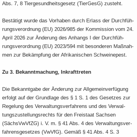
Abs. 7, 8 Tier­ge­sund­heits­ge­setz (Tier­GesG) zu­steht.
Be­stä­tigt wurde das Vor­ha­ben durch Er­lass der Durch­füh­
rungs­ver­ord­nung (EU) 2026/985 der Kom­mis­si­on vom 24.
April 2026 zur Än­de­rung des An­hangs I der Durch­füh­
rungs­ver­ord­nung (EU) 2023/594 mit be­son­de­ren Maß­nah­
men zur Be­kämp­fung der Afri­ka­ni­schen Schwei­ne­pest.
Zu 3. Be­kannt­ma­chung, In­kraft­tre­ten
Die Be­kannt­ga­be der Än­de­rung zur All­ge­mein­ver­fü­gung
er­folgt auf der Grund­la­ge des § 1 S. 1 des Ge­set­zes zur
Re­ge­lung des Ver­wal­tungs­ver­fah­rens und des Ver­wal­
tungs­zu­stel­lungs­rechts für den Frei­staat Sach­sen
(Sächs­VwVfZG) i. V. m. § 41 Abs. 4 des Ver­wal­tungs­ver­
fah­rens­ge­set­zes (VwVfG). Gemäß § 41 Abs. 4 S. 3