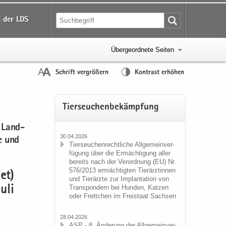
 der LDS
Übergeordnete Seiten
Schrift vergrößern
Kontrast erhöhen
Tier­seu­chen­be­kämp­fung
e Land­
30.04.2026
ge und
Tier­seu­chen­recht­li­che All­ge­mein­ver­
fü­gung über die Er­mäch­ti­gung aller
be­reits nach der Ver­ord­nung (EU) Nr.
576/2013 er­mäch­tig­ten Tier­ärz­tin­nen
iet)
und Tier­ärz­te zur Im­plan­ta­ti­on von
Trans­pon­dern bei Hun­den, Kat­zen
uli
oder Frett­chen im Frei­staat Sach­sen
28.04.2026
ASP - 8. Än­de­rung der All­ge­mein­ver­