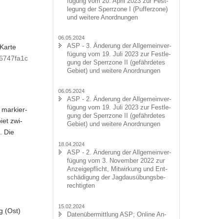
fü­gung vom 20. April 2023 zur Fest­
le­gung der Sperr­zo­ne I (Puf­fer­zo­ne)
und wei­te­re An­ord­nun­gen
06.05.2024
ASP - 3. Än­de­rung der All­ge­mein­ver­
e Karte
fü­gung vom 19. Juli 2023 zur Fest­le­
0f6747fa1c
gung der Sperr­zo­ne II (ge­fähr­de­tes
Ge­biet) und wei­te­re An­ord­nun­gen
06.05.2024
ASP - 2. Än­de­rung der All­ge­mein­ver­
fü­gung vom 19. Juli 2023 zur Fest­le­
g mar­kier­
gung der Sperr­zo­ne II (ge­fähr­de­tes
iet zwi­
Ge­biet) und wei­te­re An­ord­nun­gen
. Die
18.04.2024
ASP - 2. Än­de­rung der All­ge­mein­ver­
fü­gung vom 3. No­vem­ber 2022 zur
An­zei­ge­pflicht, Mit­wir­kung und Ent­
schä­di­gung der Jagd­aus­übungs­be­
rech­tig­ten
15.02.2024
rg (Ost)
Da­ten­über­mitt­lung ASP; On­line An­