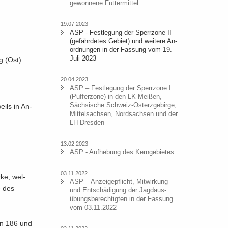
ge­won­ne­ne Fut­ter­mit­tel
19.07.2023
ASP - Fest­le­gung der Sperr­zo­ne II
(ge­fähr­de­tes Ge­biet) und wei­te­re An­
ord­nun­gen in der Fas­sung vom 19.
Juli 2023
rg (Ost)
20.04.2023
ASP – Fest­le­gung der Sperr­zo­ne I
(Puf­fer­zo­ne) in den LK Mei­ßen,
Säch­si­sche Schweiz-​Osterzgebirge,
weils in An­
Mit­tel­sach­sen, Nord­sach­sen und der
LH Dres­den
13.02.2023
ASP - Auf­he­bung des Kern­ge­bie­tes
03.11.2022
­ke, wel­
ASP – An­zei­ge­pflicht, Mit­wir­kung
e des
und Ent­schä­di­gung der Jagd­aus­
übungs­be­rech­tig­ten in der Fas­sung
vom 03.11.2022
ken 186 und