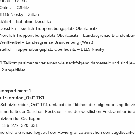
Zit­tau – Ost­ritz
Ost­ritz – Gör­litz
B115 Nies­ky – Zit­tau
BAB 4 – Bahn­li­nie Deschka
Deschka – süd­lich Trup­pen­übungs­platz Ober­lau­sitz
Nörd­lich Trup­pen­übungs­platz Ober­lau­sitz – Lan­des­gren­ze Bran­den­bu
Weiß­kei­ßel – Lan­des­gren­ze Bran­den­burg (West)
süd­lich Trup­pen­übungs­platz Ober­lau­sitz – B115 Nies­ky
9 Teil­kom­par­ti­men­te ver­lau­fen wie nach­fol­gend dar­ge­stellt und sind je­
 2 ab­ge­bil­det.
­kom­par­ti­ment 1
tz­kor­ri­dor „Ost“ TK1:
Schutz­kor­ri­dor „Ost“ TK1 um­fasst die Flä­chen der fol­gen­den Jagd­be­zir
in­ner­halb der öst­li­chen Festzaun-​ und der west­li­chen Fest­zaun­bar­rie­r
tz­kor­ri­dor Ost lie­gen:
, 186, 272, 320, 331
nörd­li­che Gren­ze liegt auf der Re­vier­gren­ze zwi­schen den Jagd­be­zir­