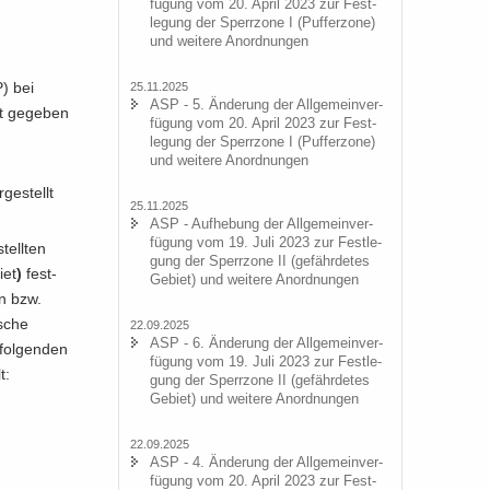
fü­gung vom 20. April 2023 zur Fest­
le­gung der Sperr­zo­ne I (Puf­fer­zo­ne)
und wei­te­re An­ord­nun­gen
P) bei
25.11.2025
ASP - 5. Än­de­rung der All­ge­mein­ver­
t ge­ge­ben
fü­gung vom 20. April 2023 zur Fest­
le­gung der Sperr­zo­ne I (Puf­fer­zo­ne)
und wei­te­re An­ord­nun­gen
ge­stellt
25.11.2025
ASP - Auf­he­bung der All­ge­mein­ver­
fü­gung vom 19. Juli 2023 zur Fest­le­
tell­ten
gung der Sperr­zo­ne II (ge­fähr­de­tes
iet
)
fest­
Ge­biet) und wei­te­re An­ord­nun­gen
en bzw.
­sche
22.09.2025
ASP - 6. Än­de­rung der All­ge­mein­ver­
ol­gen­den
fü­gung vom 19. Juli 2023 zur Fest­le­
t:
gung der Sperr­zo­ne II (ge­fähr­de­tes
Ge­biet) und wei­te­re An­ord­nun­gen
22.09.2025
ASP - 4. Än­de­rung der All­ge­mein­ver­
fü­gung vom 20. April 2023 zur Fest­