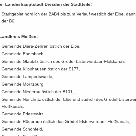
er Lan­des­haupt­stadt Dres­den die Stadt­tei­le:
Stadt­ge­biet nörd­lich der BAB4 bis zum Ver­lauf west­lich der Elbe, dann 
der B6.
Land­kreis Mei­ßen:
Ge­mein­de Diera-​Zehren öst­lich der Elbe,
Ge­mein­de Ebers­bach,
Ge­mein­de Glau­bitz öst­lich des Grödel-​Elsterwerdaer-Floßkanals,
Ge­mein­de Klipp­hau­sen öst­lich der S177,
Ge­mein­de Lam­perts­wal­de,
Ge­mein­de Mo­ritz­burg,
Ge­mein­de Nie­der­au öst­lich der B101,
Ge­mein­de Nün­chritz öst­lich der Elbe und süd­lich des Grödel-​Elsterwe
Floßkanals,
Ge­mein­de Pries­te­witz,
Ge­mein­de Rö­der­aue öst­lich des Grödel-​Elsterwerdaer-Floßkanals,
Ge­mein­de Schön­feld,