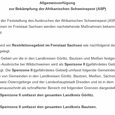
All­ge­mein­ver­fü­gung
zur Be­kämp­fung der Afri­ka­ni­schen Schwei­ne­pest (ASP)
er Fest­stel­lung des Aus­bru­ches der Afri­ka­ni­schen Schwei­ne­pest (AS
i­nen im Frei­staat Sach­sen wer­den nach­ste­hen­de Maß­nah­men be­kann
t:
wird ein
Re­strik­ti­ons­ge­biet im Frei­staat Sach­sen
wie nach­fol­gend dar­
ge­legt:
Ge­biet um die in den Land­krei­sen Gör­litz, Baut­zen und Mei­ßen fest­ge­s
​Ausbrüche bei Wild­schwei­nen wird als
Sperr­zo­ne II (
ge­fähr­de­tes Ge­b
egt. Die
Sperr­zo­ne II (
ge­fähr­de­tes Ge­biet
)
um­fasst fol­gen­de Ge­mein­d
e von Ge­mein­den in den Land­krei­sen Gör­litz, Baut­zen, Mei­ßen, Säch­si
eiz-​Osterzgebirge und der Lan­des­haupt­stadt Dres­den und ist in dem f
ten­aus­schnitt als schraf­fier­ter Be­reich mit fol­gen­den Gren­zen dar­ge­stell
Sperr­zo­ne II um­fasst den ge­sam­ten Land­kreis Gör­litz.
Sperr­zo­ne II um­fasst den ge­sam­ten Land­kreis Baut­zen.