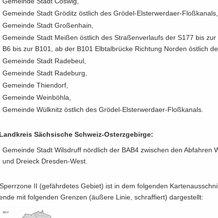
Ge­mein­de Stadt Cos­wig,
Ge­mein­de Stadt Grö­ditz öst­lich des Grödel-​Elsterwerdaer-Floßkanals
Ge­mein­de Stadt Gro­ßen­hain,
Ge­mein­de Stadt Mei­ßen öst­lich des Stra­ßen­ver­laufs der S177 bis zu
B6 bis zur B101, ab der B101 Elb­tal­brü­cke Rich­tung Nor­den öst­lich de
Ge­mein­de Stadt Ra­de­beul,
Ge­mein­de Stadt Ra­de­burg,
Ge­mein­de Thi­en­dorf,
Ge­mein­de Wein­böh­la,
Ge­mein­de Wül­knitz öst­lich des Grödel-​Elsterwerdaer-Floßkanals.
Land­kreis Säch­si­sche Schweiz-​Osterzgebirge:
Ge­mein­de Stadt Wilsd­ruff nörd­lich der BAB4 zwi­schen den Ab­fah­ren Wi
und Drei­eck Dresden-​West.
Sperr­zo­ne II (ge­fähr­de­tes Ge­biet) ist in dem fol­gen­den Kar­ten­aus­sch
en­de mit fol­gen­den Gren­zen (äu­ße­re Linie, schraf­fiert) dar­ge­stellt: