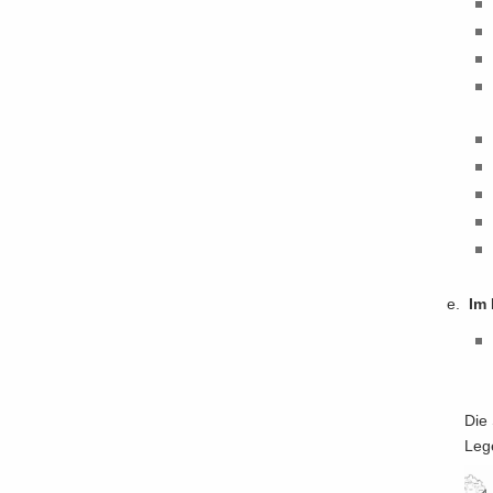
Im 
Die 
Le­g