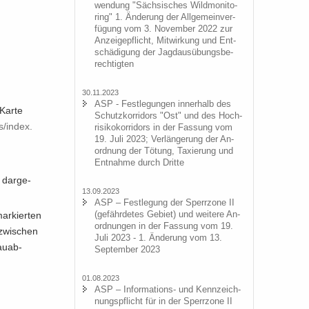
wen­dung "Säch­si­sches Wild­mo­ni­to­
ring" 1. Än­de­rung der All­ge­mein­ver­
fü­gung vom 3. No­vem­ber 2022 zur
An­zei­ge­pflicht, Mit­wir­kung und Ent­
schä­di­gung der Jagd­aus­übungs­be­
rech­tig­ten
30.11.2023
ASP - Fest­le­gun­gen in­ner­halb des
e Karte
Schutz­kor­ri­dors "Ost" und des Hoch­
/​index.​
ri­si­ko­kor­ri­dors in der Fas­sung vom
19. Juli 2023; Ver­län­ge­rung der An­
ord­nung der Tö­tung, Ta­xie­rung und
Ent­nah­me durch Drit­te
 dar­ge­
13.09.2023
ASP – Fest­le­gung der Sperr­zo­ne II
(ge­fähr­de­tes Ge­biet) und wei­te­re An­
ar­kier­ten
ord­nun­gen in der Fas­sung vom 19.
 zwi­schen
Juli 2023 - 1. Än­de­rung vom 13.
au­ab­
Sep­tem­ber 2023
01.08.2023
ASP – Informations-​ und Kenn­zeich­
nungs­pflicht für in der Sperr­zo­ne II