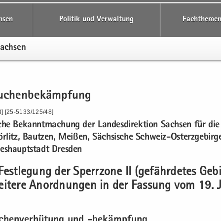
hsen
Politik und Verwaltung
Fachthemen
Sach­sen
eu­chen­be­kämp­fung
3] [25-5133/125/48]
i­che Be­kannt­ma­chung der Lan­des­di­rek­ti­on Sach­sen für di
ör­litz, Baut­zen, Mei­ßen, Säch­si­sche Schweiz-​Osterzgebir
es­haupt­stadt Dres­den
est­le­gung der Sperr­zo­ne II (ge­fähr­de­tes Ge­b
i­te­re An­ord­nun­gen in der Fas­sung vom 19. J
u­chen­ver­hü­tung und -​bekämpfung