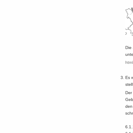
Die a
unt
html
Es w
stell
Der 
Ge­b
den 
schn
6.1.