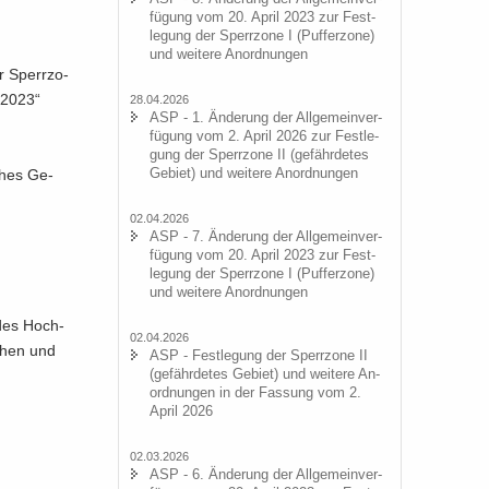
fü­gung vom 20. April 2023 zur Fest­
le­gung der Sperr­zo­ne I (Puf­fer­zo­ne)
und wei­te­re An­ord­nun­gen
r Sperr­zo­
i 2023“
28.04.2026
ASP - 1. Än­de­rung der All­ge­mein­ver­
fü­gung vom 2. April 2026 zur Fest­le­
gung der Sperr­zo­ne II (ge­fähr­de­tes
Ge­biet) und wei­te­re An­ord­nun­gen
sches Ge­
02.04.2026
ASP - 7. Än­de­rung der All­ge­mein­ver­
fü­gung vom 20. April 2023 zur Fest­
le­gung der Sperr­zo­ne I (Puf­fer­zo­ne)
und wei­te­re An­ord­nun­gen
 des Hoch­
02.04.2026
stehen und
ASP - Fest­le­gung der Sperr­zo­ne II
(ge­fähr­de­tes Ge­biet) und wei­te­re An­
ord­nun­gen in der Fas­sung vom 2.
April 2026
02.03.2026
ASP - 6. Än­de­rung der All­ge­mein­ver­