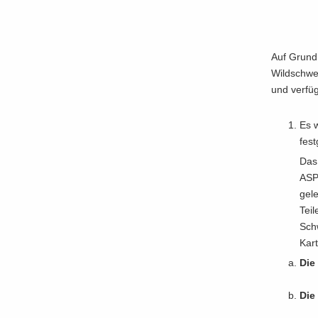
Auf Grund d
Wild­schwe
und ver­füg
Es 
fest­
Das 
ASP-
ge­l
Teil
Schw
Kar­
Die 
Die 