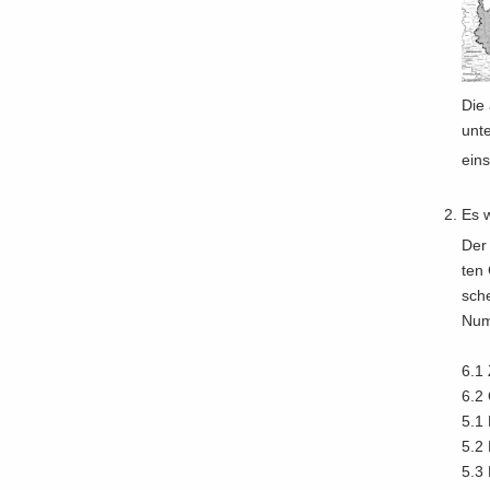
Die a
unt
ein­
Es 
Der 
ten 
sche
Num­
6.1 
6.2 
5.1 
5.2 
5.3 