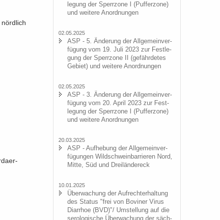
le­gung der Sperr­zo­ne I (Puf­fer­zo­ne)
und wei­te­re An­ord­nun­gen
nörd­lich
02.05.2025
ASP - 5. Än­de­rung der All­ge­mein­ver­
fü­gung vom 19. Juli 2023 zur Fest­le­
gung der Sperr­zo­ne II (ge­fähr­de­tes
Ge­biet) und wei­te­re An­ord­nun­gen
02.05.2025
ASP - 3. Än­de­rung der All­ge­mein­ver­
fü­gung vom 20. April 2023 zur Fest­
le­gung der Sperr­zo­ne I (Puf­fer­zo­ne)
und wei­te­re An­ord­nun­gen
20.03.2025
ASP - Auf­he­bung der All­ge­mein­ver­
fü­gun­gen Wild­schwein­bar­rie­ren Nord,
rdaer-
Mitte, Süd und Drei­län­der­eck
10.01.2025
Über­wa­chung der Auf­recht­erhal­tung
des Sta­tus "frei von Bo­vi­ner Virus
Di­ar­rhoe (BVD)"/ Um­stel­lung auf die
se­ro­lo­gi­sche Über­wa­chung der säch­