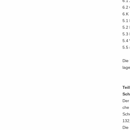
6.1 
6.2 
6.K 
5.1 
5.2 
5.3 
5.4 
5.5 
Die 
la­ge
Teil
Schu
Der 
che 
Schu
132
Die 