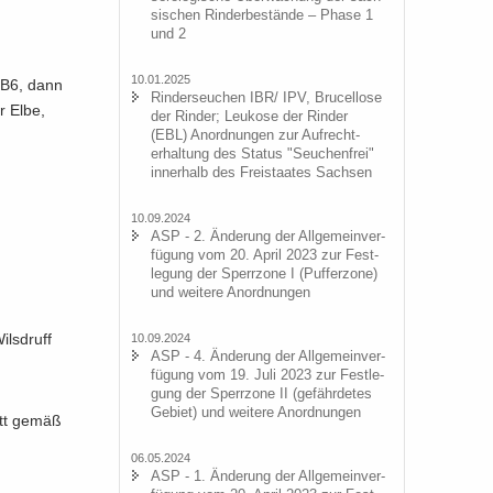
si­schen Rin­der­be­stän­de – Phase 1
,
und 2
10.01.2025
r B6, dann
Rin­der­seu­chen IBR/ IPV, Bru­cel­lo­se
r Elbe,
der Rin­der; Leu­ko­se der Rin­der
(EBL) An­ord­nun­gen zur Auf­recht­
erhal­tung des Sta­tus "Seu­chen­frei"
in­ner­halb des Frei­staa­tes Sach­sen
10.09.2024
ASP - 2. Än­de­rung der All­ge­mein­ver­
fü­gung vom 20. April 2023 zur Fest­
le­gung der Sperr­zo­ne I (Puf­fer­zo­ne)
und wei­te­re An­ord­nun­gen
lsd­ruff
10.09.2024
ASP - 4. Än­de­rung der All­ge­mein­ver­
fü­gung vom 19. Juli 2023 zur Fest­le­
gung der Sperr­zo­ne II (ge­fähr­de­tes
Ge­biet) und wei­te­re An­ord­nun­gen
nitt gemäß
06.05.2024
ASP - 1. Än­de­rung der All­ge­mein­ver­