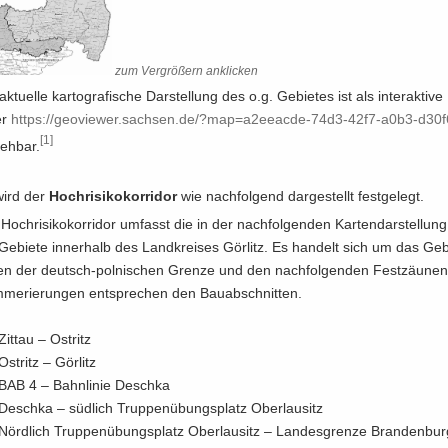
zum Ver­grö­ßern an­kli­cken
k­tu­el­le kar­to­gra­fi­sche Dar­stel­lung des o.g. Ge­bie­tes ist als in­ter­ak­ti­v
er
https:/​/​geoviewer.​sachsen.​de/​?​map=​a2eeacde-​​74d3-​42f7-​a0b3-​d3
[1]
seh­bar.
wird der
Hoch­ri­si­ko­kor­ri­dor
wie nach­fol­gend dar­ge­stellt fest­ge­legt.
Hoch­ri­si­ko­kor­ri­dor um­fasst die in der nach­fol­gen­den Kar­ten­dar­stel­lun
Ge­bie­te in­ner­halb des Land­krei­ses Gör­litz. Es han­delt sich um das Ge­b
n der deutsch-​polnischen Gren­ze und den nach­fol­gen­den Fest­zäu­nen
me­rie­run­gen ent­spre­chen den Bau­ab­schnit­ten.
Zit­tau – Ost­ritz
Ost­ritz – Gör­litz
BAB 4 – Bahn­li­nie Deschka
Deschka – süd­lich Trup­pen­übungs­platz Ober­lau­sitz
Nörd­lich Trup­pen­übungs­platz Ober­lau­sitz – Lan­des­gren­ze Bran­den­bu