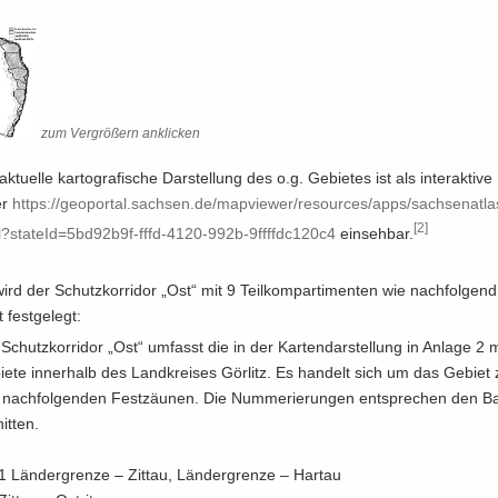
zum Ver­grö­ßern an­kli­cken
k­tu­el­le kar­to­gra­fi­sche Dar­stel­lung des o.g. Ge­bie­tes ist als in­ter­ak­ti­v
er
https:/​/​geoportal.​sachsen.​de/​mapviewer/​resources/​apps/​sachsenatlas
[2]
?​stateId=​5bd92b9f-​​fffd-​4120-​992b-​9ffffdc120c4
ein­seh­bar.
ird der Schutz­kor­ri­dor „Ost“ mit 9 Teil­kom­par­ti­men­ten wie nach­fol­gend
t fest­ge­legt:
Schutz­kor­ri­dor „Ost“ um­fasst die in der Kar­ten­dar­stel­lung in An­la­ge 2 m
ie­te in­ner­halb des Land­krei­ses Gör­litz. Es han­delt sich um das Ge­biet
nach­fol­gen­den Fest­zäu­nen. Die Num­me­rie­run­gen ent­spre­chen den B
it­ten.
1 Län­der­gren­ze – Zit­tau, Län­der­gren­ze – Har­tau