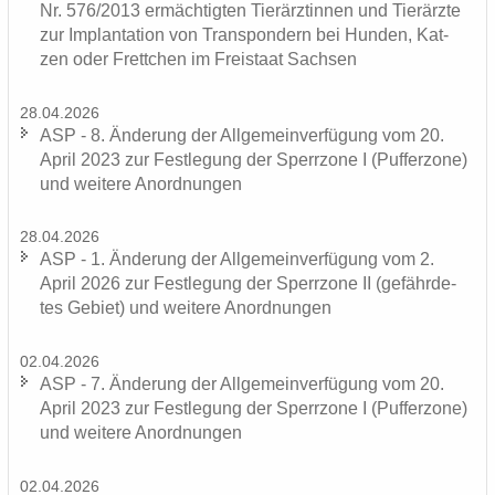
Nr. 576/2013 er­mäch­tig­ten Tier­ärz­tin­nen und Tier­ärz­te
zur Im­plan­ta­ti­on von Trans­pon­dern bei Hun­den, Kat­
zen oder Frett­chen im Frei­staat Sach­sen
28.04.2026
ASP - 8. Än­de­rung der All­ge­mein­ver­fü­gung vom 20.
April 2023 zur Fest­le­gung der Sperr­zo­ne I (Puf­fer­zo­ne)
und wei­te­re An­ord­nun­gen
28.04.2026
ASP - 1. Än­de­rung der All­ge­mein­ver­fü­gung vom 2.
April 2026 zur Fest­le­gung der Sperr­zo­ne II (ge­fähr­de­
tes Ge­biet) und wei­te­re An­ord­nun­gen
02.04.2026
ASP - 7. Än­de­rung der All­ge­mein­ver­fü­gung vom 20.
April 2023 zur Fest­le­gung der Sperr­zo­ne I (Puf­fer­zo­ne)
und wei­te­re An­ord­nun­gen
02.04.2026