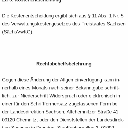
Die Kos­ten­ent­schei­dung er­gibt sich aus § 11 Abs. 1 Nr. 5
des Ver­wal­tungs­kos­ten­ge­set­zes des Frei­staa­tes Sach­sen
(Sächs­VwKG).
Rechts­be­helfs­be­leh­rung
Gegen diese Än­de­rung der All­ge­mein­ver­fü­gung kann in­
ner­halb eines Mo­nats nach sei­ner Be­kannt­ga­be schrift­
lich, zur Nie­der­schrift Wi­der­spruch oder elek­tro­nisch in
einer für den Schrift­for­m­er­satz zu­ge­las­se­nen Form bei
der Lan­des­di­rek­ti­on Sach­sen, Alt­chem­nit­zer Stra­ße 41,
09120 Chem­nitz, oder den Dienst­stel­len der Lan­des­di­rek­
ti­on Sach­sen in Dres­den, Stauf­fen­berg­al­lee 2, 01099