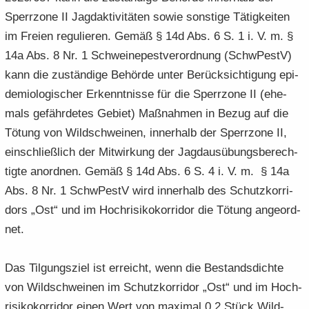
Sperr­zo­ne II Jagd­ak­ti­vi­tä­ten sowie sons­ti­ge Tä­tig­kei­ten
im Frei­en re­gu­lie­ren. Gemäß § 14d Abs. 6 S. 1 i. V. m. §
14a Abs. 8 Nr. 1 Schwei­ne­pest­ver­ord­nung (SchwPestV)
kann die zu­stän­di­ge Be­hör­de unter Be­rück­sich­ti­gung epi­
de­mio­lo­gi­scher Er­kennt­nis­se für die Sperr­zo­ne II (ehe­
mals ge­fähr­de­tes Ge­biet) Maß­nah­men in Bezug auf die
Tö­tung von Wild­schwei­nen, in­ner­halb der Sperr­zo­ne II,
ein­schließ­lich der Mit­wir­kung der Jagd­aus­übungs­be­rech­
tig­te an­ord­nen. Gemäß § 14d Abs. 6 S. 4 i. V. m. § 14a
Abs. 8 Nr. 1 SchwPestV wird in­ner­halb des Schutz­kor­ri­
dors „Ost“ und im Hoch­ri­si­ko­kor­ri­dor die Tö­tung an­ge­ord­
net.
Das Til­gungs­ziel ist er­reicht, wenn die Be­stands­dich­te
von Wild­schwei­nen im Schutz­kor­ri­dor „Ost“ und im Hoch­
ri­si­ko­kor­ri­dor einen Wert von ma­xi­mal 0,2 Stück Wild­