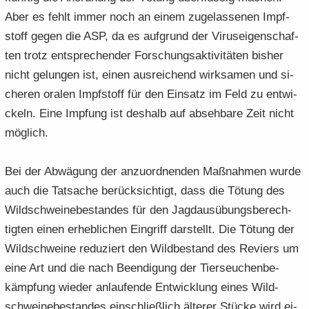
Aber es fehlt immer noch an einem zu­ge­las­se­nen Impf­
stoff gegen die ASP, da es auf­grund der Vi­rus­ei­gen­schaf­
ten trotz ent­spre­chen­der For­schungs­ak­ti­vi­tä­ten bis­her
nicht ge­lun­gen ist, einen aus­rei­chend wirk­sa­men und si­
che­ren ora­len Impf­stoff für den Ein­satz im Feld zu ent­wi­
ckeln. Eine Imp­fung ist des­halb auf ab­seh­ba­re Zeit nicht
mög­lich.
Bei der Ab­wä­gung der an­zu­ord­nen­den Maß­nah­men wurde
auch die Tat­sa­che be­rück­sich­tigt, dass die Tö­tung des
Wild­schwei­ne­be­stan­des für den Jagd­aus­übungs­be­rech­
tig­ten einen er­heb­li­chen Ein­griff dar­stellt. Die Tö­tung der
Wild­schwei­ne re­du­ziert den Wild­be­stand des Re­viers um
eine Art und die nach Be­en­di­gung der Tier­seu­chen­be­
kämp­fung wie­der an­lau­fen­de Ent­wick­lung eines Wild­
schwei­ne­be­stan­des ein­schließ­lich äl­te­rer Stü­cke wird ei­