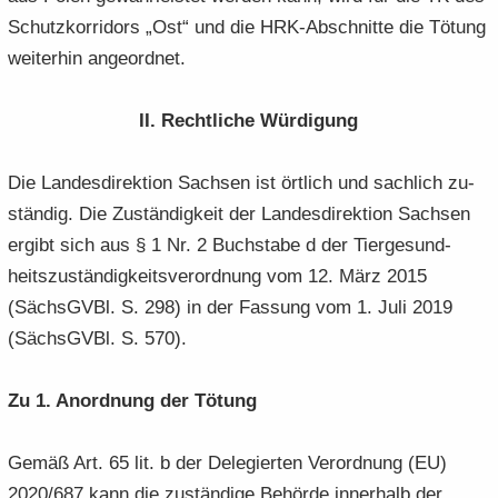
Schutz­kor­ri­dors „Ost“ und die HRK-​Abschnitte die Tö­tung
wei­ter­hin an­ge­ord­net.
II. Recht­li­che Wür­di­gung
Die Lan­des­di­rek­ti­on Sach­sen ist ört­lich und sach­lich zu­
stän­dig. Die Zu­stän­dig­keit der Lan­des­di­rek­ti­on Sach­sen
er­gibt sich aus § 1 Nr. 2 Buch­sta­be d der Tier­ge­sund­
heits­zu­stän­dig­keits­ver­ord­nung vom 12. März 2015
(Sächs­GVBl. S. 298) in der Fas­sung vom 1. Juli 2019
(Sächs­GVBl. S. 570).
Zu 1. An­ord­nung der Tö­tung
Gemäß Art. 65 lit. b der De­le­gier­ten Ver­ord­nung (EU)
2020/687 kann die zu­stän­di­ge Be­hör­de in­ner­halb der