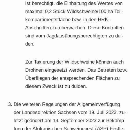
ist be­rech­tigt, die Ein­hal­tung des Wer­tes von
ma­xi­mal 0,2 Stück Wild­schwei­ne/100 ha Teil­
kom­par­ti­ments­flä­che bzw. in den HRK-​
Abschnitten zu über­wa­chen. Diese Kon­trol­len
sind vom Jagd­aus­übungs­be­rech­tig­ten zu dul­
den.
Zur Ta­xie­rung der Wild­schwei­ne kön­nen auch
Droh­nen ein­ge­setzt wer­den. Das Be­tre­ten bzw.
Über­flie­gen der ent­spre­chen­den Flä­chen zu
die­sem Zweck ist zu dul­den.
Die wei­te­ren Re­ge­lun­gen der All­ge­mein­ver­fü­gung
der Lan­des­di­rek­ti­on Sach­sen vom 19. Juli 2023, zu­
letzt ge­än­dert am 13. Sep­tem­ber 2023 zur Be­kämp­
fung der Afri­ka­ni­schen Schwei­ne­pest (ASP) Fest­le­