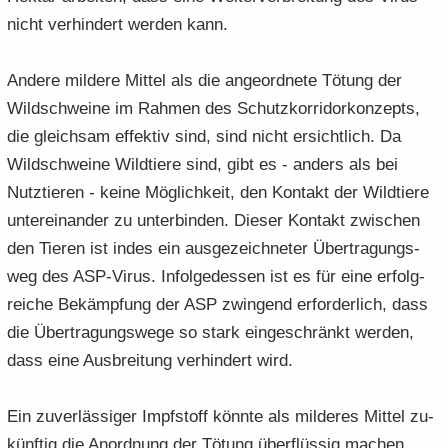
nicht ver­hin­dert wer­den kann.
An­de­re mil­de­re Mit­tel als die an­ge­ord­ne­te Tö­tung der
Wild­schwei­ne im Rah­men des Schutz­kor­ri­dor­kon­zepts,
die gleich­sam ef­fek­tiv sind, sind nicht er­sicht­lich. Da
Wild­schwei­ne Wild­tie­re sind, gibt es - an­ders als bei
Nutz­tie­ren - keine Mög­lich­keit, den Kon­takt der Wild­tie­re
un­ter­ein­an­der zu un­ter­bin­den. Die­ser Kon­takt zwi­schen
den Tie­ren ist indes ein aus­ge­zeich­ne­ter Über­tra­gungs­
weg des ASP-​Virus. In­fol­ge­des­sen ist es für eine er­folg­
rei­che Be­kämp­fung der ASP zwin­gend er­for­der­lich, dass
die Über­tra­gungs­we­ge so stark ein­ge­schränkt wer­den,
dass eine Aus­brei­tung ver­hin­dert wird.
Ein zu­ver­läs­si­ger Impf­stoff könn­te als mil­de­res Mit­tel zu­
künf­tig die An­ord­nung der Tö­tung über­flüs­sig ma­chen.