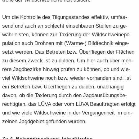
Um die Kon­trol­le des Til­gungs­stan­des ef­fek­tiv, um­fas­
send und auch an schlecht ein­seh­ba­ren Stel­len zu ge­
währ­leis­ten, kön­nen zur Ta­xie­rung der Wild­schweine­po­
pu­la­ti­on auch Droh­nen mit (Wärme-​) Bild­tech­nik ein­ge­
setzt wer­den. Das Be­tre­ten bzw. Über­flie­gen der Flä­chen
zu die­sem Zweck ist zu dul­den. Um hier auch über meh­
re­re Jagd­be­zir­ke hin­weg prü­fen zu kön­nen, ob und wie­
viel Wild­schwei­ne noch bzw. wie­der vor­han­den sind, ist
ein Be­tre­ten bzw. Über­flie­gen zu dul­den, un­ab­hän­gig
davon, ob die Ta­xie­rung durch den Jagd­aus­übungs­be­
rech­tig­ten, das LÜVA oder vom LÜVA Be­auf­trag­ten er­folgt
und wie viele Wild­schwei­ne in der Ver­gan­gen­heit im ein­
zel­nen Jagd­ge­biet ge­fun­den wur­den.
Zu 4. Be­kannt­ma­chung, In­kraft­tre­ten