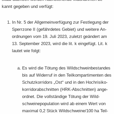
kannt ge­ge­ben und ver­fügt:
In Nr. 5 der All­ge­mein­ver­fü­gung zur Fest­le­gung der
Sperr­zo­ne II (ge­fähr­de­tes Ge­biet) und wei­te­re An­
ord­nun­gen vom 19. Juli 2023, zu­letzt ge­än­dert am
13. Sep­tem­ber 2023, wird die lit. k ein­ge­fügt. Lit. k
lau­tet wie folgt:
Es wird die Tö­tung des Wild­schwein­be­stan­des
bis auf Wi­der­ruf in den Teil­kom­par­ti­men­ten des
Schutz­kor­ri­dors „Ost“ und in den Hoch­ri­si­ko­
kor­ri­dor­ab­schnit­ten (HRK-​Abschnitten) an­ge­
ord­net. Die voll­stän­di­ge Tö­tung der Wild­
schweine­po­pu­la­ti­on wird ab einem Wert von
ma­xi­mal 0,2 Stück Wild­schwei­ne/100 ha Teil­