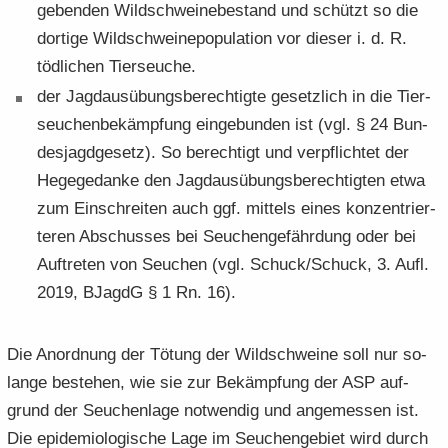
ge­ben­den Wild­schwei­ne­be­stand und schützt so die
dor­ti­ge Wild­schweine­po­pu­la­ti­on vor die­ser i. d. R.
töd­li­chen Tier­seu­che.
der Jagd­aus­übungs­be­rech­tig­te ge­setz­lich in die Tier­
seu­chen­be­kämp­fung ein­ge­bun­den ist (vgl. § 24 Bun­
des­jagd­ge­setz). So be­rech­tigt und ver­pflich­tet der
He­ge­ge­dan­ke den Jagd­aus­übungs­be­rech­tig­ten etwa
zum Ein­schrei­ten auch ggf. mit­tels eines kon­zen­trier­
te­ren Ab­schus­ses bei Seu­chen­ge­fähr­dung oder bei
Auf­tre­ten von Seu­chen (vgl. Schuck/Schuck, 3. Aufl.
2019, BJagdG § 1 Rn. 16).
Die An­ord­nung der Tö­tung der Wild­schwei­ne soll nur so­
lan­ge be­stehen, wie sie zur Be­kämp­fung der ASP auf­
grund der Seu­chen­la­ge not­wen­dig und an­ge­mes­sen ist.
Die epi­de­mio­lo­gi­sche Lage im Seu­chen­ge­biet wird durch