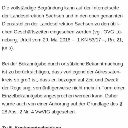
Die voll­stän­di­ge Be­grün­dung kann auf der In­ter­net­sei­te
der Lan­des­di­rek­ti­on Sach­sen und in den oben ge­nann­ten
Dienst­stel­len der Lan­des­di­rek­ti­on Sach­sen zu den üb­li­
chen Ge­schäfts­zei­ten ein­ge­se­hen wer­den (vgl. OVG Lü­
ne­burg, Ur­teil vom 29. Mai 2018 – 1 KN 53/17 –, Rn. 21,
juris).
Bei der Be­kannt­ga­be durch orts­üb­li­che Be­kannt­ma­chung
ist zu be­rück­sich­ti­gen, dass vor­lie­gend der Adres­sa­ten­
kreis so groß ist, dass er, be­zo­gen auf Zeit und Zweck
der Re­ge­lung, ver­nünf­ti­ger­wei­se nicht mehr in Form einer
Ein­zel­be­kannt­ga­be an­ge­spro­chen wer­den kann. Daher
wurde auch von einer An­hö­rung auf der Grund­la­ge des §
28 Abs. 2 Nr. 4 VwVfG ab­ge­se­hen.
Zu 5. Kos­ten­ent­schei­dung