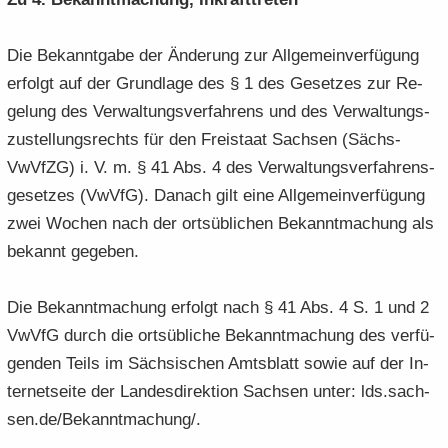
Die Be­kannt­ga­be der Än­de­rung zur All­ge­mein­ver­fü­gung
er­folgt auf der Grund­la­ge des § 1 des Ge­set­zes zur Re­
ge­lung des Ver­wal­tungs­ver­fah­rens und des Ver­wal­tungs­
zu­stel­lungs­rechts für den Frei­staat Sach­sen (Sächs­
VwVfZG) i. V. m. § 41 Abs. 4 des Ver­wal­tungs­ver­fah­rens­
ge­set­zes (VwVfG). Da­nach gilt eine All­ge­mein­ver­fü­gung
zwei Wo­chen nach der orts­üb­li­chen Be­kannt­ma­chung als
be­kannt ge­ge­ben.
Die Be­kannt­ma­chung er­folgt nach § 41 Abs. 4 S. 1 und 2
VwVfG durch die orts­üb­li­che Be­kannt­ma­chung des ver­fü­
gen­den Teils im Säch­si­schen Amts­blatt sowie auf der In­
ter­net­sei­te der Lan­des­di­rek­ti­on Sach­sen unter: lds.sach­
sen.de/Be­kannt­ma­chung/.