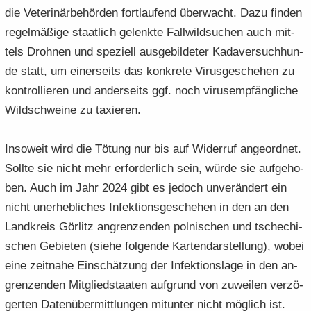
die Ve­te­ri­när­be­hör­den fort­lau­fend über­wacht. Dazu fin­den
re­gel­mä­ßi­ge staat­lich ge­lenk­te Fall­wild­su­chen auch mit­
tels Droh­nen und spe­zi­ell aus­ge­bil­de­ter Ka­da­ver­such­hun­
de statt, um ei­ner­seits das kon­kre­te Vi­rus­ge­sche­hen zu
kon­trol­lie­ren und an­der­seits ggf. noch vi­rus­emp­fäng­li­che
Wild­schwei­ne zu ta­xie­ren.
In­so­weit wird die Tö­tung nur bis auf Wi­der­ruf an­ge­ord­net.
Soll­te sie nicht mehr er­for­der­lich sein, würde sie auf­ge­ho­
ben. Auch im Jahr 2024 gibt es je­doch un­ver­än­dert ein
nicht un­er­heb­li­ches In­fek­ti­ons­ge­sche­hen in den an den
Land­kreis Gör­litz an­gren­zen­den pol­ni­schen und tsche­chi­
schen Ge­bie­ten (siehe fol­gen­de Kar­ten­dar­stel­lung), wobei
eine zeit­na­he Ein­schät­zung der In­fek­ti­ons­la­ge in den an­
gren­zen­den Mit­glied­staa­ten auf­grund von zu­wei­len ver­zö­
ger­ten Da­ten­über­mitt­lun­gen mit­un­ter nicht mög­lich ist.