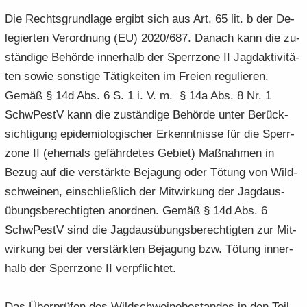
Die Rechts­grund­la­ge er­gibt sich aus Art. 65 lit. b der De­
le­gier­ten Ver­ord­nung (EU) 2020/687. Da­nach kann die zu­
stän­di­ge Be­hör­de in­ner­halb der Sperr­zo­ne II Jagd­ak­ti­vi­tä­
ten sowie sons­ti­ge Tä­tig­kei­ten im Frei­en re­gu­lie­ren.
Gemäß § 14d Abs. 6 S. 1 i. V. m. § 14a Abs. 8 Nr. 1
SchwPestV kann die zu­stän­di­ge Be­hör­de unter Be­rück­
sich­ti­gung epi­de­mio­lo­gi­scher Er­kennt­nis­se für die Sperr­
zo­ne II (ehe­mals ge­fähr­de­tes Ge­biet) Maß­nah­men in
Bezug auf die ver­stärk­te Be­ja­gung oder Tö­tung von Wild­
schwei­nen, ein­schließ­lich der Mit­wir­kung der Jagd­aus­
übungs­be­rech­tig­ten an­ord­nen. Gemäß § 14d Abs. 6
SchwPestV sind die Jagd­aus­übungs­be­rech­tig­ten zur Mit­
wir­kung bei der ver­stärk­ten Be­ja­gung bzw. Tö­tung in­ner­
halb der Sperr­zo­ne II ver­pflich­tet.
Das Über­prü­fen des Wild­schwei­ne­be­stan­des in den Teil­