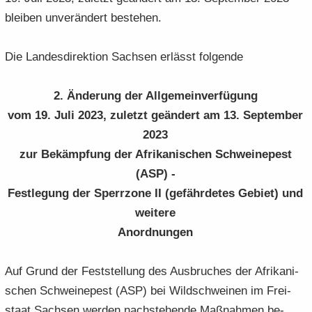
blei­ben un­ver­än­dert be­stehen.
Die Lan­des­di­rek­ti­on Sach­sen er­lässt fol­gen­de
2. Än­de­rung der All­ge­mein­ver­fü­gung
vom 19. Juli 2023
, zu­letzt ge­än­dert am 13. Sep­tem­ber
2023
zur Be­kämp­fung der Afri­ka­ni­schen Schwei­ne­pest
(ASP) -
Fest­le­gung der Sperr­zo­ne II (ge­fähr­de­tes Ge­biet) und
wei­te­re
An­ord­nun­gen
Auf Grund der Fest­stel­lung des Aus­bru­ches der Afri­ka­ni­
schen Schwei­ne­pest (ASP) bei Wild­schwei­nen im Frei­
staat Sach­sen wer­den nach­ste­hen­de Maß­nah­men be­