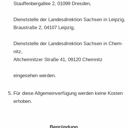
Stauf­fen­berg­al­lee 2, 01099 Dres­den,
Dienst­stel­le der Lan­des­di­rek­ti­on Sach­sen in Leip­zig,
Brau­stra­ße 2, 04107 Leip­zig,
Dienst­stel­le der Lan­des­di­rek­ti­on Sach­sen in Chem­
nitz,
Alt­chem­nit­zer Stra­ße 41, 09120 Chem­nitz
ein­ge­se­hen wer­den.
Für diese All­ge­mein­ver­fü­gung wer­den keine Kos­ten
er­ho­ben.
Be­grün­dung