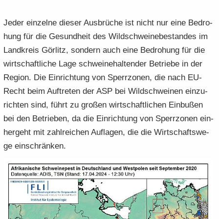
Jeder ein­zel­ne die­ser Aus­brü­che ist nicht nur eine Be­dro­
hung für die Ge­sund­heit des Wild­schwei­ne­be­stan­des im
Land­kreis Gör­litz, son­dern auch eine Be­dro­hung für die
wirt­schaft­li­che Lage schwei­ne­hal­ten­der Be­trie­be in der
Re­gi­on. Die Ein­rich­tung von Sperr­zo­nen, die nach EU-​
Recht beim Auf­tre­ten der ASP bei Wild­schwei­nen ein­zu­
rich­ten sind, führt zu gro­ßen wirt­schaft­li­chen Ein­bu­ßen
bei den Be­trie­ben, da die Ein­rich­tung von Sperr­zo­nen ein­
her­geht mit zahl­rei­chen Auf­la­gen, die die Wirt­schafts­we­
ge ein­schrän­ken.