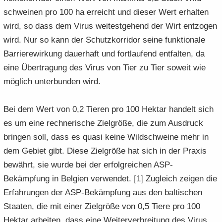
schwei­nen pro 100 ha er­reicht und die­ser Wert er­hal­ten
wird, so dass dem Virus wei­test­ge­hend der Wirt ent­zo­gen
wird. Nur so kann der Schutz­kor­ri­dor seine funk­tio­na­le
Bar­rie­re­wir­kung dau­er­haft und fort­lau­fend ent­fal­ten, da
eine Über­tra­gung des Virus von Tier zu Tier so­weit wie
mög­lich un­ter­bun­den wird.
Bei dem Wert von 0,2 Tie­ren pro 100 Hekt­ar han­delt sich
es um eine rech­ne­ri­sche Ziel­grö­ße, die zum Aus­druck
brin­gen soll, dass es quasi keine Wild­schwei­ne mehr in
dem Ge­biet gibt. Diese Ziel­grö­ße hat sich in der Pra­xis
be­währt, sie wurde bei der er­folg­rei­chen ASP-​
Bekämpfung in Bel­gi­en ver­wen­det.
[1]
Zu­gleich zei­gen die
Er­fah­run­gen der ASP-​Bekämpfung aus den bal­ti­schen
Staa­ten, die mit einer Ziel­grö­ße von 0,5 Tiere pro 100
Hekt­ar ar­bei­ten, dass eine Wei­ter­ver­brei­tung des Virus