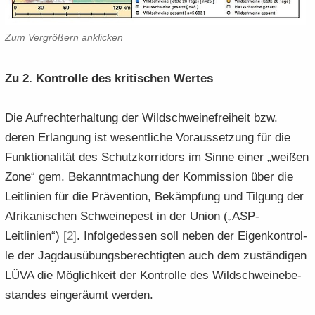
Zum Ver­grö­ßern an­kli­cken
Zu 2. Kon­trol­le des kri­ti­schen Wer­tes
Die Auf­recht­erhal­tung der Wild­schwei­ne­frei­heit bzw.
deren Er­lan­gung ist we­sent­li­che Vor­aus­set­zung für die
Funk­tio­na­li­tät des Schutz­kor­ri­dors im Sinne einer „wei­ßen
Zone“ gem. Be­kannt­ma­chung der Kom­mis­si­on über die
Leit­li­ni­en für die Prä­ven­ti­on, Be­kämp­fung und Til­gung der
Afri­ka­ni­schen Schwei­ne­pest in der Union („ASP-​
Leitlinien“)
[2]
. In­fol­ge­des­sen soll neben der Ei­gen­kon­trol­
le der Jagd­aus­übungs­be­rech­tig­ten auch dem zu­stän­di­gen
LÜVA die Mög­lich­keit der Kon­trol­le des Wild­schwei­ne­be­
stan­des ein­ge­räumt wer­den.