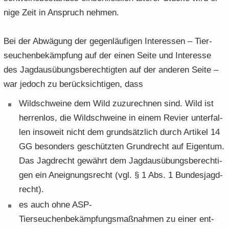
ni­ge Zeit in An­spruch neh­men.
Bei der Ab­wä­gung der ge­gen­läu­fi­gen In­ter­es­sen – Tier­
seu­chen­be­kämp­fung auf der einen Seite und In­ter­es­se
des Jagd­aus­übungs­be­rech­tig­ten auf der an­de­ren Seite –
war je­doch zu be­rück­sich­ti­gen, dass
Wild­schwei­ne dem Wild zu­zu­rech­nen sind. Wild ist
her­ren­los, die Wild­schwei­ne in einem Re­vier un­ter­fal­
len in­so­weit nicht dem grund­sätz­lich durch Ar­ti­kel 14
GG be­son­ders ge­schütz­ten Grund­recht auf Ei­gen­tum.
Das Jagd­recht ge­währt dem Jagd­aus­übungs­be­rech­ti­
gen ein An­eig­nungs­recht (vgl. § 1 Abs. 1 Bun­des­jagd­
recht).
es auch ohne ASP-​
Tierseuchenbekämpfungsmaßnahmen zu einer ent­