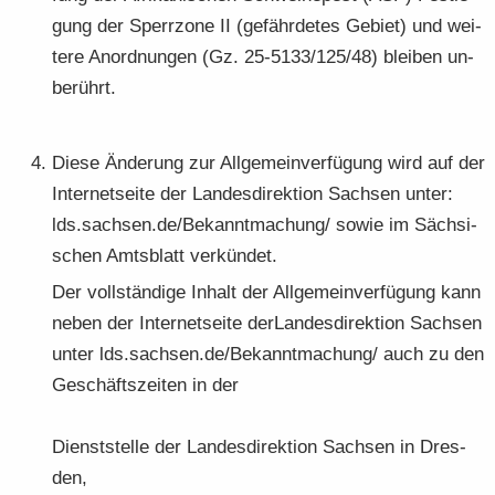
gung der Sperr­zo­ne II (ge­fähr­de­tes Ge­biet) und wei­
te­re An­ord­nun­gen (Gz. 25-5133/125/48) blei­ben un­
be­rührt.
Diese Än­de­rung zur All­ge­mein­ver­fü­gung wird auf der
In­ter­net­sei­te der Lan­des­di­rek­ti­on Sach­sen unter:
lds.sach­sen.de/Be­kannt­ma­chung/ sowie im Säch­si­
schen Amts­blatt ver­kün­det.
Der voll­stän­di­ge In­halt der All­ge­mein­ver­fü­gung kann
neben der In­ter­net­sei­te der­Lan­des­di­rek­ti­on Sach­sen
unter lds.sach­sen.de/Be­kannt­ma­chung/ auch zu den
Ge­schäfts­zei­ten in der
Dienst­stel­le der Lan­des­di­rek­ti­on Sach­sen in Dres­
den,