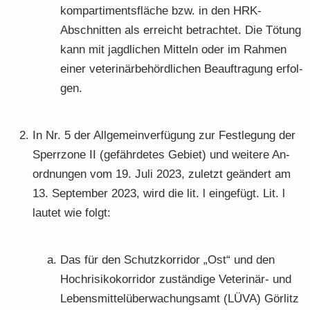
kom­par­ti­ments­flä­che bzw. in den HRK-​
Abschnitten als er­reicht be­trach­tet. Die Tö­tung
kann mit jagd­li­chen Mit­teln oder im Rah­men
einer ve­te­ri­när­be­hörd­li­chen Be­auf­tra­gung er­fol­
gen.
In Nr. 5 der All­ge­mein­ver­fü­gung zur Fest­le­gung der
Sperr­zo­ne II (ge­fähr­de­tes Ge­biet) und wei­te­re An­
ord­nun­gen vom 19. Juli 2023, zu­letzt ge­än­dert am
13. Sep­tem­ber 2023, wird die lit. l ein­ge­fügt. Lit. l
lau­tet wie folgt:
Das für den Schutz­kor­ri­dor „Ost“ und den
Hoch­ri­si­ko­kor­ri­dor zu­stän­di­ge Veterinär-​ und
Le­bens­mit­tel­über­wa­chungs­amt (LÜVA) Gör­litz