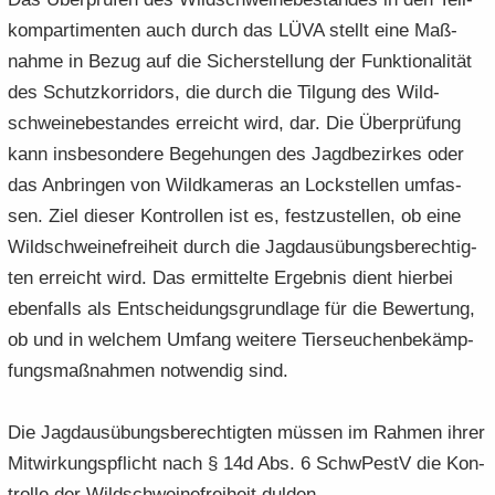
kom­par­ti­men­ten auch durch das LÜVA stellt eine Maß­
nah­me in Bezug auf die Si­cher­stel­lung der Funk­tio­na­li­tät
des Schutz­kor­ri­dors, die durch die Til­gung des Wild­
schwei­ne­be­stan­des er­reicht wird, dar. Die Über­prü­fung
kann ins­be­son­de­re Be­ge­hun­gen des Jagd­be­zir­kes oder
das An­brin­gen von Wild­ka­me­ras an Lock­stel­len um­fas­
sen. Ziel die­ser Kon­trol­len ist es, fest­zu­stel­len, ob eine
Wild­schwei­ne­frei­heit durch die Jagd­aus­übungs­be­rech­tig­
ten er­reicht wird. Das er­mit­tel­te Er­geb­nis dient hier­bei
eben­falls als Ent­schei­dungs­grund­la­ge für die Be­wer­tung,
ob und in wel­chem Um­fang wei­te­re Tier­seu­chen­be­kämp­
fungs­maß­nah­men not­wen­dig sind.
Die Jagd­aus­übungs­be­rech­tig­ten müs­sen im Rah­men ihrer
Mit­wir­kungs­pflicht nach § 14d Abs. 6 SchwPestV die Kon­
trol­le der Wild­schwei­ne­frei­heit dul­den.