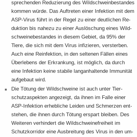
spre­chen­den Re­du­zie­rung des Wild­schwein­be­stan­des
kom­men würde. Das Auf­tre­ten einer In­fek­ti­on mit dem
ASP-​Virus führt in der Regel zu einer deut­li­chen Re­
duk­ti­on bis na­he­zu zu einer Aus­lö­schung eines Wild­
schwei­ne­be­stan­des in die­sem Ge­biet, da 95% der
Tiere, die sich mit dem Virus in­fi­zie­ren, verster­ben.
Auch eine Re­infek­ti­on, in den sel­te­nen Fäl­len eines
Über­le­bens der Er­kran­kung, ist mög­lich, da durch
eine In­fek­ti­on keine sta­bi­le lang­an­hal­ten­de Im­mu­ni­tät
auf­ge­baut wird.
Die Tö­tung der Wild­schwei­ne ist auch unter Tier­
schutz­aspek­ten an­ge­zeigt, da ihnen im Falle einer
ASP-​Infektion er­heb­li­che Lei­den und Schmer­zen ent­
ste­hen, die ihnen durch Tö­tung er­spart blei­ben. Des
Wei­te­ren ver­hin­dert die Wild­schwei­ne­frei­heit im
Schutz­kor­ri­dor eine Aus­brei­tung des Virus in den um­