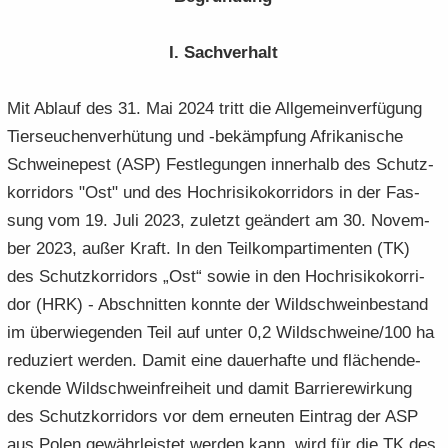
I. Sach­ver­halt
Mit Ab­lauf des 31. Mai 2024 tritt die All­ge­mein­ver­fü­gung
Tier­seu­chen­ver­hü­tung und -​bekämpfung Afri­ka­ni­sche
Schwei­ne­pest (ASP) Fest­le­gun­gen in­ner­halb des Schutz­
kor­ri­dors "Ost" und des Hoch­ri­si­ko­kor­ri­dors in der Fas­
sung vom 19. Juli 2023, zu­letzt ge­än­dert am 30. No­vem­
ber 2023, außer Kraft. In den Teil­kom­par­ti­men­ten (TK)
des Schutz­kor­ri­dors „Ost“ sowie in den Hoch­ri­si­ko­kor­ri­
dor (HRK) - Ab­schnit­ten konn­te der Wild­schwein­be­stand
im über­wie­gen­den Teil auf unter 0,2 Wild­schwei­ne/100 ha
re­du­ziert wer­den. Damit eine dau­er­haf­te und flä­chen­de­
cken­de Wild­schwein­frei­heit und damit Bar­rie­re­wir­kung
des Schutz­kor­ri­dors vor dem er­neu­ten Ein­trag der ASP
aus Polen ge­währ­leis­tet wer­den kann, wird für die TK des