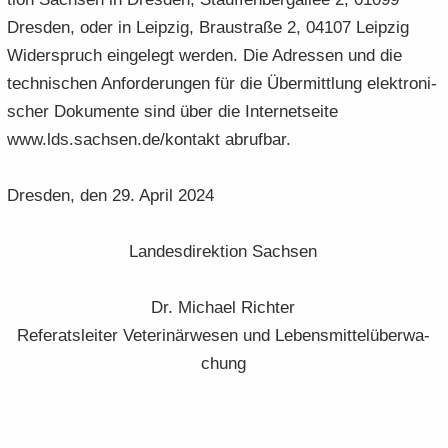
Dres­den, oder in Leip­zig, Brau­stra­ße 2, 04107 Leip­zig
Wi­der­spruch ein­ge­legt wer­den. Die Adres­sen und die
tech­ni­schen An­for­de­run­gen für die Über­mitt­lung elek­tro­ni­
scher Do­ku­men­te sind über die In­ter­net­sei­te
www.lds.sach­sen.de/kon­takt ab­ruf­bar.
Dres­den, den 29. April 2024
Lan­des­di­rek­ti­on Sach­sen
Dr. Mi­cha­el Rich­ter
Re­fe­rats­lei­ter Ve­te­ri­när­we­sen und Le­bens­mit­tel­über­wa­
chung