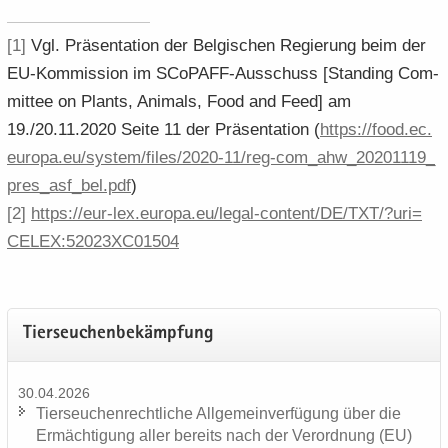
[1]
Vgl. Prä­sen­ta­ti­on der Bel­gi­schen Re­gie­rung beim der
EU-​Kommission im SCoPAFF-​Ausschuss [Stan­ding Com­
mit­tee on Plants, Ani­mals, Food and Feed] am
19./20.11.2020 Seite 11 der Prä­sen­ta­ti­on (
https:/​/​food.​ec.​
europa.​eu/​system/​files/​2020-​11/​reg-​​com_​ahw_​20201119_​
pres_​asf_​bel.​pdf
)
[2]
https:/​/​eur-​​lex.​europa.​eu/​legal-​​content/​DE/​TXT/​?​uri=​
CELEX:52023XC01504
Tier­seu­chen­be­kämp­fung
30.04.2026
Tier­seu­chen­recht­li­che All­ge­mein­ver­fü­gung über die
Er­mäch­ti­gung aller be­reits nach der Ver­ord­nung (EU)