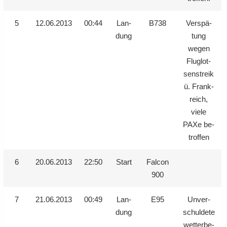
5
12.06.2013
00:44
Lan­
B738
Ver­spä­
dung
tung
wegen
Flug­lot­
sen­streik
ü. Frank­
reich,
viele
PAXe be­
trof­fen
6
20.06.2013
22:50
Start
Fal­con
900
7
21.06.2013
00:49
Lan­
E95
Un­ver­
dung
schul­de­te
wet­ter­be­