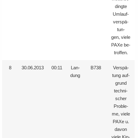
ding­te
Um­lauf­
ver­spä­
tun­
gen, viele
PAXe be­
trof­fen.
8
30.06.2013
00:11
Lan­
B738
Ver­spä­
dung
tung auf­
grund
tech­ni­
scher
Pro­ble­
me, viele
PAXe u.
davon
viele Kin­