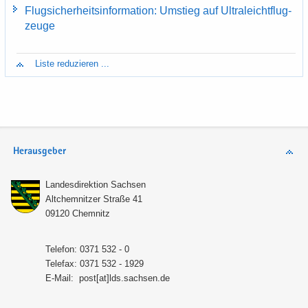
Flug­si­cher­heits­in­for­ma­ti­on: Um­stieg auf Ul­tra­leicht­flug­
zeu­ge
Liste re­du­zie­ren ...
Herausgeber
Lan­des­di­rek­ti­on Sach­sen
Alt­chem­nit­zer Stra­ße 41
09120 Chem­nitz
Te­le­fon: 0371 532 - 0
Te­le­fax: 0371 532 - 1929
E-​Mail:
post[at]lds.sach­sen.de