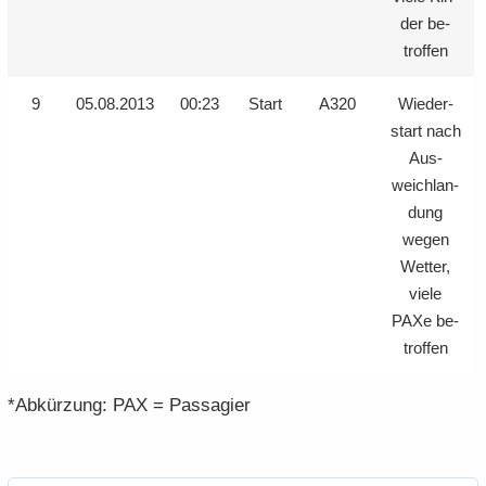
der be­
trof­fen
9
05.08.2013
00:23
Start
A320
Wie­der­
start nach
Aus­
weich­lan­
dung
wegen
Wet­ter,
viele
PAXe be­
trof­fen
*Ab­kür­zung: PAX = Pas­sa­gier