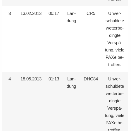
3
13.02.2013
00:17
Lan­
CR9
Un­ver­
dung
schul­de­te
wet­ter­be­
ding­te
Ver­spä­
tung, viele
PAXe be­
trof­fen.
4
18.05.2013
01:13
Lan­
DHC84
Un­ver­
dung
schul­de­te
wet­ter­be­
ding­te
Ver­spä­
tung, viele
PAXe be­
trof­fen.