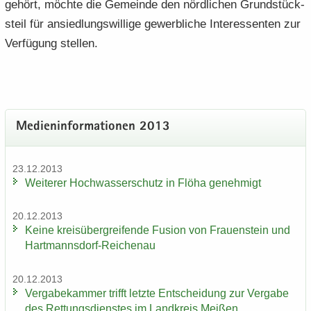
ge­hört, möch­te die Ge­mein­de den nörd­li­chen Grund­stück­
s­teil für an­sied­lungs­wil­li­ge ge­werb­li­che In­ter­es­sen­ten zur
Ver­fü­gung stel­len.
Me­di­en­in­for­ma­tio­nen 2013
23.12.2013
Wei­te­rer Hoch­was­ser­schutz in Flöha ge­neh­migt
20.12.2013
Keine kreis­über­grei­fen­de Fu­si­on von Frau­en­stein und
Hartmannsdorf-​Reichenau
20.12.2013
Ver­ga­be­kam­mer trifft letz­te Ent­schei­dung zur Ver­ga­be
des Ret­tungs­diens­tes im Land­kreis Mei­ßen