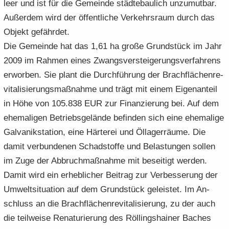
leer und ist für die Ge­mein­de städ­te­bau­lich un­zu­mut­bar.
Au­ßer­dem wird der öf­fent­li­che Ver­kehrs­raum durch das
Ob­jekt ge­fähr­det.
Die Ge­mein­de hat das 1,61 ha große Grund­stück im Jahr
2009 im Rah­men eines Zwangs­ver­stei­ge­rungs­ver­fah­rens
er­wor­ben. Sie plant die Durch­füh­rung der Brach­flä­chen­re­
vi­ta­li­sie­rungs­maß­nah­me und trägt mit einem Ei­gen­an­teil
in Höhe von 105.838 EUR zur Fi­nan­zie­rung bei. Auf dem
ehe­ma­li­gen Be­triebs­ge­län­de be­fin­den sich eine ehe­ma­li­ge
Gal­va­nik­sta­ti­on, eine Här­te­rei und Öl­la­ger­räu­me. Die
damit ver­bun­de­nen Schad­stof­fe und Be­las­tun­gen sol­len
im Zuge der Ab­bruch­maß­nah­me mit be­sei­tigt wer­den.
Damit wird ein er­heb­li­cher Bei­trag zur Ver­bes­se­rung der
Um­welt­si­tua­ti­on auf dem Grund­stück ge­leis­tet. Im An­
schluss an die Brach­flä­chen­re­vi­ta­li­sie­rung, zu der auch
die teil­wei­se Re­na­tu­rie­rung des Röl­lings­hai­ner Ba­ches