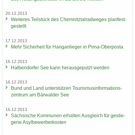
20.12.2013
Wei­te­res Teil­stück des Chem­nitz­tal­rad­we­ges plan­fest­
ge­stellt
17.12.2013
Mehr Si­cher­heit für Hang­an­lie­ger in Pirna-​Oberposta
16.12.2013
Hal­ben­dor­fer See kann her­aus­ge­putzt wer­den
16.12.2013
Bund und Land un­ter­stüt­zen Tou­ris­mus­in­for­ma­ti­ons­
zen­trum am Bär­wal­der See
16.12.2013
Säch­si­sche Kom­mu­nen er­hal­ten Aus­gleich für ge­stie­
ge­ne Asyl­be­wer­ber­kos­ten