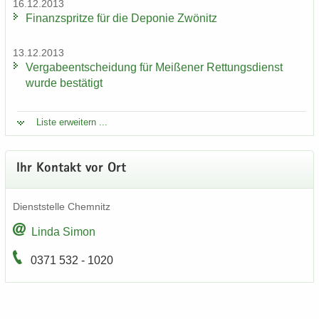
16.12.2013
Fi­nanz­sprit­ze für die De­po­nie Zwö­nitz
13.12.2013
Ver­ga­be­ent­schei­dung für Mei­ße­ner Ret­tungs­dienst
wurde be­stä­tigt
Liste er­wei­tern ...
Ihr Kon­takt vor Ort
Dienst­stel­le Chem­nitz
Linda Simon
0371 532 - 1020