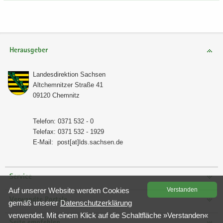
Herausgeber
Lan­des­di­rek­ti­on Sach­sen
Alt­chem­nit­zer Stra­ße 41
09120 Chem­nitz
Te­le­fon: 0371 532 - 0
Te­le­fax: 0371 532 - 1929
E-​Mail:
post[at]lds.sach­sen.de
Service
Auf un­se­rer Web­site wer­den Coo­kies
Ver­stan­den
Verwandte Portale
gemäß un­se­rer
Da­ten­schutz­er­klä­rung
ver­wen­det. Mit einem Klick auf die Schalt­flä­che »Ver­stan­den«
Seite empfehlen