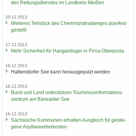
des Ret­tungs­diens­tes im Land­kreis Mei­ßen
20.12.2013
Wei­te­res Teil­stück des Chem­nitz­tal­rad­we­ges plan­fest­
ge­stellt
17.12.2013
Mehr Si­cher­heit für Hang­an­lie­ger in Pirna-​Oberposta
16.12.2013
Hal­ben­dor­fer See kann her­aus­ge­putzt wer­den
16.12.2013
Bund und Land un­ter­stüt­zen Tou­ris­mus­in­for­ma­ti­ons­
zen­trum am Bär­wal­der See
16.12.2013
Säch­si­sche Kom­mu­nen er­hal­ten Aus­gleich für ge­stie­
ge­ne Asyl­be­wer­ber­kos­ten