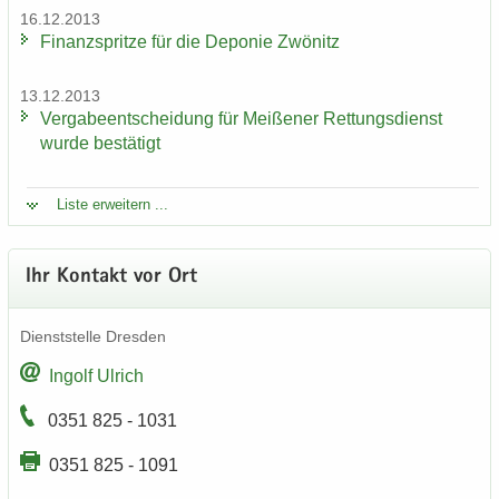
16.12.2013
Fi­nanz­sprit­ze für die De­po­nie Zwö­nitz
13.12.2013
Ver­ga­be­ent­schei­dung für Mei­ße­ner Ret­tungs­dienst
wurde be­stä­tigt
Liste er­wei­tern ...
Ihr Kon­takt vor Ort
Dienst­stel­le Dres­den
In­golf Ul­rich
0351 825 - 1031
0351 825 - 1091