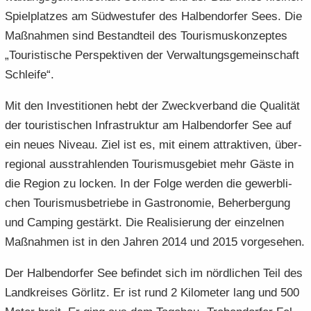
Spiel­plat­zes am Süd­west­ufer des Hal­ben­dor­fer Sees. Die
Maß­nah­men sind Be­stand­teil des Tou­ris­mus­kon­zep­tes
„Tou­ris­ti­sche Per­spek­ti­ven der Ver­wal­tungs­ge­mein­schaft
Schlei­fe“.
Mit den In­ves­ti­tio­nen hebt der Zweck­ver­band die Qua­li­tät
der tou­ris­ti­schen In­fra­struk­tur am Hal­ben­dor­fer See auf
ein neues Ni­veau. Ziel ist es, mit einem at­trak­ti­ven, über­
re­gio­nal aus­strah­len­den Tou­ris­mus­ge­biet mehr Gäste in
die Re­gi­on zu lo­cken. In der Folge wer­den die ge­werb­li­
chen Tou­ris­mus­be­trie­be in Gas­tro­no­mie, Be­her­ber­gung
und Cam­ping ge­stärkt. Die Rea­li­sie­rung der ein­zel­nen
Maß­nah­men ist in den Jah­ren 2014 und 2015 vor­ge­se­hen.
Der Hal­ben­dor­fer See be­fin­det sich im nörd­li­chen Teil des
Land­krei­ses Gör­litz. Er ist rund 2 Ki­lo­me­ter lang und 500