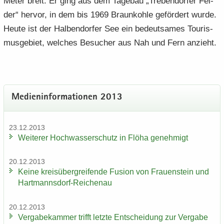
Meter breit. Er ging aus dem Ta­ge­bau „Tre­ben­dor­fer Fel­
der“ her­vor, in dem bis 1969 Braun­koh­le ge­för­dert wurde.
Heute ist der Hal­ben­dor­fer See ein be­deut­sa­mes Tou­ris­
mus­ge­biet, wel­ches Be­su­cher aus Nah und Fern an­zieht.
Me­di­en­in­for­ma­tio­nen 2013
23.12.2013
Wei­te­rer Hoch­was­ser­schutz in Flöha ge­neh­migt
20.12.2013
Keine kreis­über­grei­fen­de Fu­si­on von Frau­en­stein und
Hartmannsdorf-​Reichenau
20.12.2013
Ver­ga­be­kam­mer trifft letz­te Ent­schei­dung zur Ver­ga­be