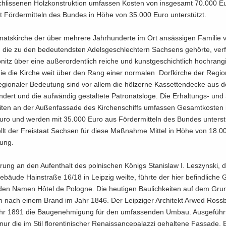
chlis­se­nen Holz­kon­struk­ti­on um­fas­sen Kos­ten von ins­ge­samt 70.000 
t För­der­mit­teln des Bun­des in Höhe von 35.000 Euro un­ter­stützt.
o­nats­kir­che der über meh­re­re Jahr­hun­der­te im Ort an­säs­si­gen Fa­mi­lie
 die zu den be­deu­tends­ten Adels­ge­schlech­tern Sach­sens ge­hör­te, ver­
­nitz über eine au­ßer­or­dent­lich rei­che und kunst­ge­schicht­lich hoch­ran­g
die die Kir­che weit über den Rang einer nor­ma­len Dorf­kir­che der Re­gi­o
­gio­na­ler Be­deu­tung sind vor allem die höl­zer­ne Kas­set­ten­de­cke aus
­dert und die auf­wän­dig ge­stal­te­te Pa­tro­nats­lo­ge. Die Erhaltungs-​ und 
i­ten an der Au­ßen­fas­sa­de des Kir­chen­schiffs um­fas­sen Ge­samt­kos­ten i
ro und wer­den mit 35.000 Euro aus För­der­mit­teln des Bun­des un­ter­st
lt der Frei­staat Sach­sen für diese Maß­nah­me Mit­tel in Höhe von 18.
gung.
ne­rung an den Auf­ent­halt des pol­ni­schen Kö­nigs Sta­nislaw I. Les­zyn­ski,
bäu­de Hain­stra­ße 16/18 in Leip­zig weil­te, führ­te der hier be­find­li­che 
den Namen Hôtel de Po­lo­gne. Die heu­ti­gen Bau­lich­kei­ten auf dem Gru
en nach einem Brand im Jahr 1846. Der Leip­zi­ger Ar­chi­tekt Arwed Ross­
ahr 1891 die Bau­ge­neh­mi­gung für den um­fas­sen­den Umbau. Aus­ge­füh
 nur die im Stil flo­ren­ti­ni­scher Re­nais­sance­pa­laz­zi ge­hal­te­ne Fas­sa­de