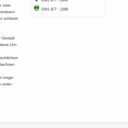
0341 977 - 1004
ne zwei
0341 977 - 1099
neo­ba­ro­
es um­fasst
e Ge­stalt
e­de­ne Um­
icht­li­chen
 Sach­sen
n ins­ge­
 un­ter­