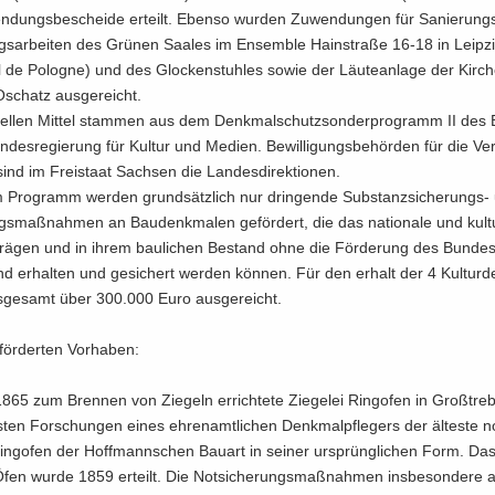
n­dungs­be­schei­de er­teilt. Eben­so wur­den Zu­wen­dun­gen für Sanierung
ngs­ar­bei­ten des Grü­nen Saa­les im En­sem­ble Hain­stra­ße 16-18 in Leip­z
de Po­lo­gne) und des Glo­cken­stuh­les sowie der Läu­te­an­la­ge der Kir­che
Oschatz aus­ge­reicht.
zi­el­len Mit­tel stam­men aus dem Denk­mal­schutz­son­der­pro­gramm II des B
­des­re­gie­rung für Kul­tur und Me­di­en. Be­wil­li­gungs­be­hör­den für die Ver
 sind im Frei­staat Sach­sen die Lan­des­di­rek­tio­nen.
m Pro­gramm wer­den grund­sätz­lich nur drin­gen­de Substanzsicherungs-​
ngs­maß­nah­men an Bau­denk­ma­len ge­för­dert, die das na­tio­na­le und kul­tu­
rä­gen und in ihrem bau­li­chen Be­stand ohne die För­de­rung des Bun­des
nd er­hal­ten und ge­si­chert wer­den kön­nen. Für den er­halt der 4 Kul­tur­d
s­ge­samt über 300.000 Euro aus­ge­reicht.
ör­der­ten Vor­ha­ben:
865 zum Bren­nen von Zie­geln er­rich­te­te Zie­ge­lei Ring­ofen in Großtre­
ten For­schun­gen eines eh­ren­amt­li­chen Denk­mal­pfle­gers der äl­tes­te 
Ring­ofen der Hoff­mann­schen Bau­art in sei­ner ur­sprüng­li­chen Form. Das
fen wurde 1859 er­teilt. Die Not­si­che­rungs­maß­nah­men ins­be­son­de­re 