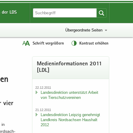
 der LDS
Übergeordnete Seiten
Schrift vergrößern
Kontrast erhöhen
Me­di­en­in­for­ma­tio­nen 2011
[LDL]
len
22.12.2011
Lan­des­di­rek­ti­on un­ter­stützt Ar­beit
von Tier­schutz­ver­ei­nen
ür vier
21.12.2011
Lan­des­di­rek­ti­on Leip­zig ge­neh­migt
Land­kreis Nord­sach­sen Haus­halt
 in
2012
ord­sach­