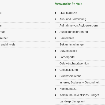
Verwandte Portale
ht
LDS-​Magazin
Aus- und Fort­bil­dung
sum
Auf­nah­me von Asyl­be­wer­bern
chutz
Aus­bil­dungs­för­de­rung
frei­heit
Bau­tech­nik
renz­hin­weis
Be­kannt­ma­chun­gen
Buß­geld­stel­le
För­der­por­tal
Geld­wä­sche­prä­ven­ti­on
Gleich­stel­lung
Glücks­spiel­recht
In­ne­res, So­zia­les + Ge­sund­heit
Kom­mu­nal21
Kommunal-​Investitions-Budget
Lan­des­prü­fungs­amt