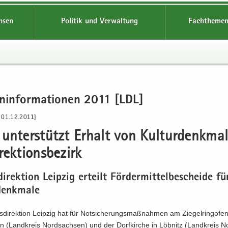
hsen
Politik und Verwaltung
Fachthemen
n­in­for­ma­tio­nen 2011 [LDL]
 01.12.2011]
n­ter­stützt Er­halt von Kul­tur­denk­ma­
rek­ti­ons­be­zirk
di­rek­ti­on Leip­zig er­teilt För­der­mit­tel­be­schei­de f
denk­ma­le
­di­rek­ti­on Leip­zig hat für Not­si­che­rungs­maß­nah­men am Zie­gel­ring­ofen
n (Land­kreis Nord­sach­sen) und der Dorf­kir­che in Löb­nitz (Land­kreis N