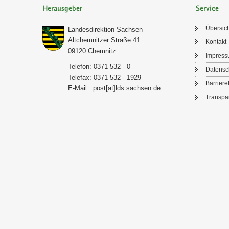
Herausgeber
Service
Über­sic
Lan­des­di­rek­ti­on Sach­sen
Alt­chem­nit­zer Stra­ße 41
Kon­takt
09120 Chem­nitz
Im­pres­
Te­le­fon: 0371 532 - 0
Da­ten­s
Te­le­fax: 0371 532 - 1929
Bar­rie­re­
E-​Mail:
post[at]lds.sach­sen.de
Trans­pa­