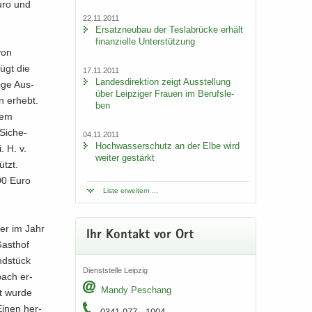
Euro und
22.11.2011
Er­satz­neu­bau der Tes­la­b­rü­cke er­hält
fi­nan­zi­el­le Un­ter­stüt­zung
 von
fügt die
17.11.2011
Lan­des­di­rek­ti­on zeigt Aus­stel­lung
i­ge Aus­
über Leip­zi­ger Frau­en im Be­rufs­le­
n er­hebt.
ben
 dem
Si­che­
04.11.2011
Hoch­was­ser­schutz an der Elbe wird
. H. v.
wei­ter ge­stärkt
ützt.
000 Euro
Liste er­wei­tern ...
 der im Jahr
Ihr Kon­takt vor Ort
Gast­hof
nd­stück
Dienst­stel­le Leip­zig
bach er­
Mandy Peschang
rt wurde
. Einen her­