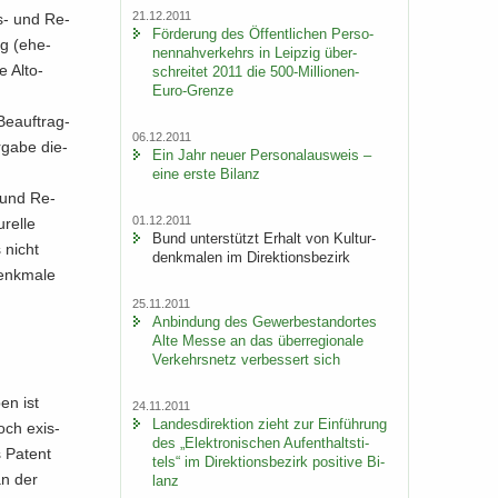
21.12.2011
s-​ und Re­
För­de­rung des Öf­fent­li­chen Per­so­
ig (ehe­
nen­nah­ver­kehrs in Leip­zig über­
 Al­to­
schrei­tet 2011 die 500-​Millionen-
Euro-Grenze
e­auf­trag­
06.12.2011
­ga­be die­
Ein Jahr neuer Per­so­nal­aus­weis –
eine erste Bi­lanz
 und Re­
01.12.2011
rel­le
Bund un­ter­stützt Er­halt von Kul­tur­
 nicht
denk­ma­len im Di­rek­ti­ons­be­zirk
enk­ma­le
25.11.2011
An­bin­dung des Ge­wer­be­stand­or­tes
Alte Messe an das über­re­gio­na­le
Ver­kehrs­netz ver­bes­sert sich
ben ist
24.11.2011
Lan­des­di­rek­ti­on zieht zur Ein­füh­rung
noch exis­
des „Elek­tro­ni­schen Auf­ent­halts­ti­
 Pa­tent
tels“ im Di­rek­ti­ons­be­zirk po­si­ti­ve Bi­
an der
lanz