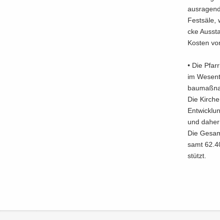
aus­ra­gen­
Fest­sä­le,
cke Aus­sta
Kos­ten vo
• Die Pfarr
im We­sent
bau­maß­na
Die Kir­che
Ent­wick­lu
und daher m
Die Ge­samt
samt 62.40
stützt.