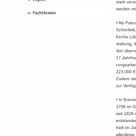
stark ver­s
wer­den mi
Fachthemen
• Als Pa­tr
Schön­feld,
Kir­che Löb
stat­tung, 
Von über­re
17.Jahr­hun
rungs­ar­be
223.000 Eu
Zudem stel
zur Ver­fü­
• In Er­in­
1706 im Ge­
seit 1828 
ent­stan­d
hielt im J
al­ler­dings