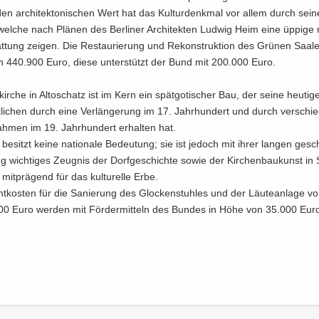
den ar­chi­tek­to­ni­schen Wert hat das Kul­tur­denk­mal vor allem durch sei
 wel­che nach Plä­nen des Ber­li­ner Ar­chi­tek­ten Lud­wig Heim eine üp­pi­ge 
t­tung zei­gen. Die Re­stau­rie­rung und Re­kon­struk­ti­on des Grü­nen Saa­l
n 440.900 Euro, diese un­ter­stützt der Bund mit 200.000 Euro.
­kir­che in Al­to­schatz ist im Kern ein spät­go­ti­scher Bau, der seine heu­ti­g
­li­chen durch eine Ver­län­ge­rung im 17. Jahr­hun­dert und durch ver­schi
h­men im 19. Jahr­hun­dert er­hal­ten hat.
 be­sitzt keine na­tio­na­le Be­deu­tung; sie ist je­doch mit ihrer lan­gen ge­sch
ng wich­ti­ges Zeug­nis der Dorf­ge­schich­te sowie der Kir­chen­bau­kunst in
it­prä­gend für das kul­tu­rel­le Erbe.
­kos­ten für die Sa­nie­rung des Glo­cken­stuh­les und der Läu­te­an­la­ge vo
0 Euro wer­den mit För­der­mit­teln des Bun­des in Höhe von 35.000 Euro