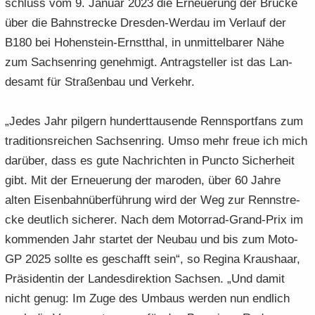
schluss vom 9. Ja­nu­ar 2023 die Er­neue­rung der Brü­cke
e
e
­
t
a
­
über die Bahn­stre­cke Dresden-​Werdau im Ver­lauf der
n
n
o
i
­
m
B180 bei Hohenstein-​Ernstthal, in un­mit­tel­ba­rer Nähe
­
­
n
­
t
a
d
d
o
zum Sach­sen­ring ge­neh­migt. An­trag­stel­ler ist das Lan­
i
­
e
e
n
­
t
des­amt für Stra­ßen­bau und Ver­kehr.
N
N
o
i
a
a
n
­
„Jedes Jahr pil­gern hun­dert­tau­sen­de Renn­sport­fans zum
­
­
o
tra­di­ti­ons­rei­chen Sach­sen­ring. Umso mehr freue ich mich
v
v
n
i
i
dar­über, dass es gute Nach­rich­ten in Punc­to Si­cher­heit
­
­
gibt. Mit der Er­neue­rung der ma­ro­den, über 60 Jahre
g
g
alten Ei­sen­bahn­über­füh­rung wird der Weg zur Renn­stre­
a
a
cke deut­lich si­che­rer. Nach dem Motorrad-​Grand-Prix im
­
­
t
kom­men­den Jahr star­tet der Neu­bau und bis zum Moto-​
t
i
i
GP 2025 soll­te es ge­schafft sein“, so Re­gi­na Kraus­haar,
­
­
Prä­si­den­tin der Lan­des­di­rek­ti­on Sach­sen. „Und damit
o
o
nicht genug: Im Zuge des Um­baus wer­den nun end­lich
n
n