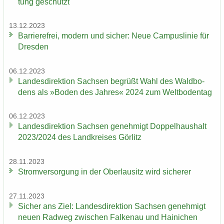
tung ge­schützt
13.12.2023
Bar­rie­re­frei, mo­dern und si­cher: Neue Cam­pus­li­nie für
Dres­den
06.12.2023
Lan­des­di­rek­ti­on Sach­sen be­grüßt Wahl des Wald­bo­
dens als »Boden des Jah­res« 2024 zum Welt­bo­den­tag
06.12.2023
Lan­des­di­rek­ti­on Sach­sen ge­neh­migt Dop­pel­haus­halt
2023/2024 des Land­krei­ses Gör­litz
28.11.2023
Strom­ver­sor­gung in der Ober­lau­sitz wird si­che­rer
27.11.2023
Si­cher ans Ziel: Lan­des­di­rek­ti­on Sach­sen ge­neh­migt
neuen Rad­weg zwi­schen Fal­ken­au und Hai­ni­chen