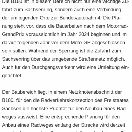
Die B180 ist in die­sem Be­reich nicht nur eine wich­ti­ge Zu­
fahrt zum Sach­sen­ring, son­dern auch eine Ver­bin­dung
der um­lie­gen­den Orte zur Bun­des­au­to­bahn 4. Die Pla­
nung sieht vor, dass die Bau­ar­bei­ten nach dem Motorrad-​
GrandPrix vor­aus­sicht­lich im Jahr 2024 be­gin­nen und im
dar­auf fol­gen­den Jahr vor dem Moto-​GP ab­ge­schlos­sen
sein sol­len. Wäh­rend der Sper­rung ist die Zu­fahrt zum
Sach­sen­ring über das um­ge­ben­de Stra­ßen­netz mög­lich.
Auch für den Durch­gangs­ver­kehr wird eine Um­lei­tung ein­
ge­rich­tet.
Der Bau­be­reich liegt in einem Netz­kno­ten­ab­schnitt der
B180, für den die Rad­ver­kehrs­kon­zep­ti­on des Frei­staa­tes
Sach­sen die höchs­te Prio­ri­tät für den Neu­bau eines Rad­
we­ges aus­weist. Eine ent­spre­chen­de Pla­nung für den
Anbau eines Rad­we­ges ent­lang der Stre­cke wird der­zeit