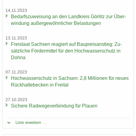
14.11.2023
Be­darfs­zu­wei­sung an den Land­kreis Gör­litz zur Über­
win­dung au­ßer­ge­wöhn­li­cher Be­las­tun­gen
13.11.2023
Frei­staat Sach­sen re­agiert auf Bau­preis­an­stieg: Zu­
sätz­li­che För­der­mit­tel für den Hoch­was­ser­schutz in
Dohna
07.11.2023
Hoch­was­ser­schutz in Sach­sen: 2,8 Mil­lio­nen für neues
Rück­hal­te­be­cken in Frei­tal
27.10.2023
Si­che­re Rad­we­ge­ver­bin­dung für Plau­en
Liste er­wei­tern ...