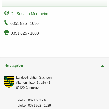
Dr. Su­sann Meer­heim
0351 825 - 1030
0351 825 - 1003
Herausgeber
Lan­des­di­rek­ti­on Sach­sen
Alt­chem­nit­zer Stra­ße 41
09120 Chem­nitz
Te­le­fon: 0371 532 - 0
Te­le­fax: 0371 532 - 1929