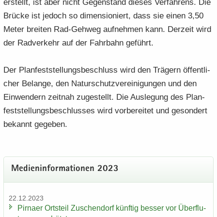
er­stellt, ist aber nicht Ge­gen­stand die­ses Ver­fah­rens. Die
Brü­cke ist je­doch so di­men­sio­niert, dass sie einen 3,50
Meter brei­ten Rad-​Gehweg auf­neh­men kann. Der­zeit wird
der Rad­ver­kehr auf der Fahr­bahn ge­führt.
Der Plan­fest­stel­lungs­be­schluss wird den Trä­gern öf­fent­li­
cher Be­lan­ge, den Na­tur­schutz­ver­ei­ni­gun­gen und den
Ein­wen­dern zeit­nah zu­ge­stellt. Die Aus­le­gung des Plan­
fest­stel­lungs­be­schlus­ses wird vor­be­rei­tet und ge­son­dert
be­kannt ge­ge­ben.
Me­di­en­in­for­ma­tio­nen 2023
22.12.2023
Pirna­er Orts­teil Zu­schen­dorf künf­tig bes­ser vor Über­flu­