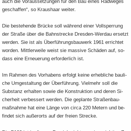
auch die Vor­aus­set­zun­gen für den Bau eines Rad­we­ges
ge­schaf­fen“, so Kraus­haar wei­ter.
Die be­stehen­de Brü­cke soll wäh­rend einer Voll­sper­rung
der Stra­ße über die Bahn­stre­cke Dresden-​Werdau er­setzt
wer­den. Sie ist als Über­füh­rungs­bau­werk 1961 er­rich­tet
wor­den. Mitt­ler­wei­le weist sie mas­si­ve Schä­den auf, so­
dass eine Er­neue­rung er­for­der­lich ist.
Im Rah­men des Vor­ha­bens er­folgt keine er­heb­li­che bau­li­
che Um­ge­stal­tung der Über­füh­rung. Viel­mehr soll die
Sub­stanz er­hal­ten sowie die Kon­struk­ti­on und deren Si­
cher­heit ver­bes­sert wer­den. Die ge­plan­te Stra­ßen­bau­
maß­nah­me hat eine Länge von circa 220 Me­tern und be­
fin­det sich au­ßer­orts auf der frei­en Stre­cke.