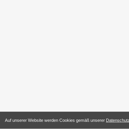
Auf un­se­rer Web­site wer­den Coo­kies gemäß un­se­rer
Da­ten­schutz