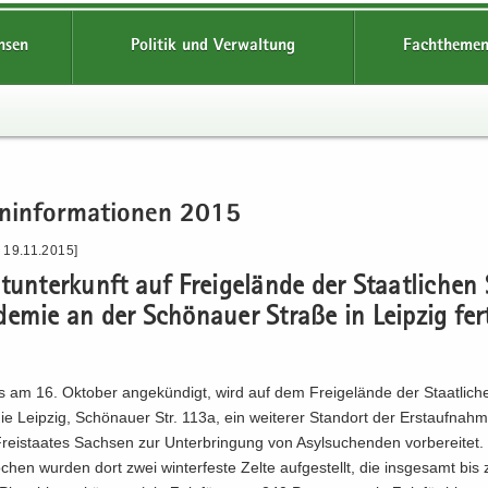
hsen
Politik und Verwaltung
Fachthemen
n­in­for­ma­tio­nen 2015
 19.11.2015]
t­un­ter­kunft auf Frei­ge­län­de der Staat­li­chen 
de­mie an der Schö­nau­er Stra­ße in Leip­zig fer­
s am 16. Ok­to­ber an­ge­kün­digt, wird auf dem Frei­ge­län­de der Staat­li­ch
ie Leip­zig, Schö­nau­er Str. 113a, ein wei­te­rer Stand­ort der Erst­auf­nah­me
ei­staa­tes Sach­sen zur Un­ter­brin­gung von Asyl­su­chen­den vor­be­rei­tet.
­chen wur­den dort zwei win­ter­fes­te Zelte auf­ge­stellt, die ins­ge­samt bis