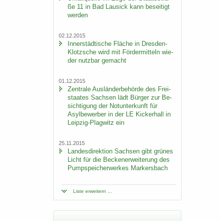
ße 11 in Bad Lau­sick kann be­sei­tigt
wer­den
02.12.2015
In­ner­städ­ti­sche Flä­che in Dresden-​
Klotzsche wird mit För­der­mit­teln wie­
der nutz­bar ge­macht
01.12.2015
Zen­tra­le Aus­län­der­be­hör­de des Frei­
staa­tes Sach­sen lädt Bür­ger zur Be­
sich­ti­gung der Not­un­ter­kunft für
Asyl­be­wer­ber in der LE Ki­cker­hall in
Leipzig-​Plagwitz ein
25.11.2015
Lan­des­di­rek­ti­on Sach­sen gibt grü­nes
Licht für die Be­cken­er­wei­te­rung des
Pump­spei­cher­wer­kes Mar­kers­bach
Liste er­wei­tern ...