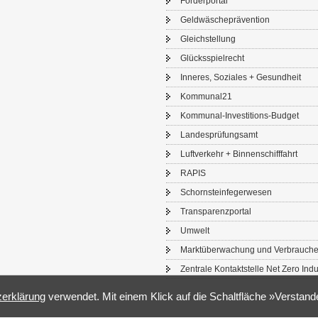
För­der­por­tal
Geld­wä­sche­prä­ven­ti­on
Gleich­stel­lung
Glücks­spiel­recht
In­ne­res, So­zia­les + Ge­sund­heit
Kom­mu­nal21
Kommunal-​Investitions-Budget
Lan­des­prü­fungs­amt
Luft­ver­kehr + Bin­nen­schiff­fahrt
RAPIS
Schorn­stein­fe­ger­we­sen
Trans­pa­renz­por­tal
Um­welt
Markt­über­wa­chung und Ver­brau­che
Zen­tra­le Kon­takt­stel­le Net Zero In­du
­er­klä­rung
ver­wen­det. Mit einem Klick auf die Schalt­flä­che »Ver­stan