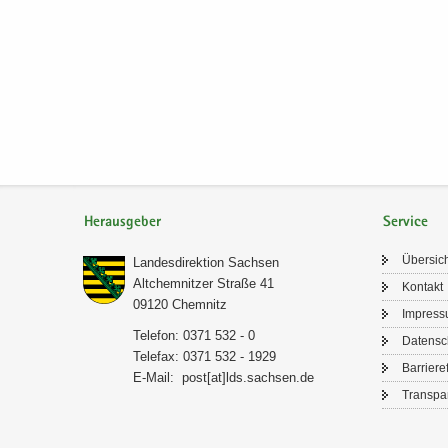
Herausgeber
Service
Über­sic
Lan­des­di­rek­ti­on Sach­sen
Alt­chem­nit­zer Stra­ße 41
Kon­takt
09120 Chem­nitz
Im­pres­
Te­le­fon: 0371 532 - 0
Da­ten­s
Te­le­fax: 0371 532 - 1929
Bar­rie­re­
E-​Mail:
post[at]lds.sach­sen.de
Trans­pa­