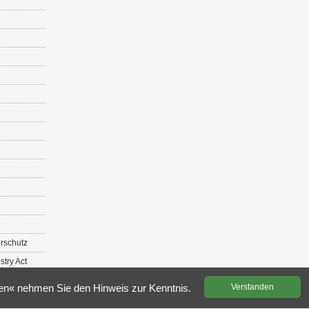
r­schutz
s­try Act
­den« neh­men Sie den Hin­weis zur Kennt­nis.
Ver­stan­den