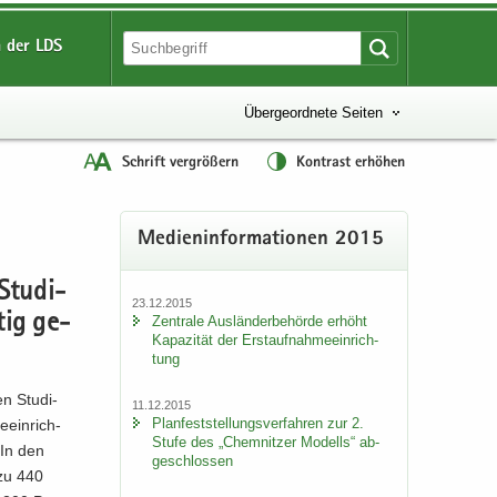
 der LDS
Übergeordnete Seiten
Schrift vergrößern
Kontrast erhöhen
Me­di­en­in­for­ma­tio­nen 2015
Stu­di­
23.12.2015
tig ge­
Zen­tra­le Aus­län­der­be­hör­de er­höht
Ka­pa­zi­tät der Erst­auf­nah­me­ein­rich­
tung
en Stu­di­
11.12.2015
Plan­fest­stel­lungs­ver­fah­ren zur 2.
­ein­rich­
Stufe des „Chem­nit­zer Mo­dells“ ab­
 In den
ge­schlos­sen
 zu 440