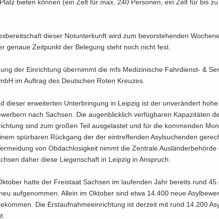
Platz bie­ten kön­nen (ein Zelt für max. 240 Per­so­nen, ein Zelt für bis z
bs­be­reit­schaft die­ser Not­un­ter­kunft wird zum be­vor­ste­hen­den Wo­chen­
Der ge­naue Zeit­punkt der Be­le­gung steht noch nicht fest.
­ung der Ein­rich­tung über­nimmt die mfs Me­di­zi­ni­sche Fahrdienst-​ & Ser
t mbH im Auf­trag des Deut­schen Roten Kreu­zes.
nd die­ser er­wei­ter­ten Un­ter­brin­gung in Leip­zig ist der un­ver­än­dert hoh
­wer­bern nach Sach­sen. Die au­gen­blick­lich ver­füg­ba­ren Ka­pa­zi­tä­ten de
rich­tung sind zum gro­ßen Teil aus­ge­las­tet und für die kom­men­den Mo­
inem spür­ba­ren Rück­gang der der ein­tref­fen­den Asyl­su­chen­den ge­rec
r­mei­dung von Ob­dach­lo­sig­keit nimmt die Zen­tra­le Aus­län­der­be­hör­de
ch­sen daher diese Lie­gen­schaft in Leip­zig in An­spruch.
k­to­ber hatte der Frei­staat Sach­sen im lau­fen­den Jahr be­reits rund 45
 neu auf­ge­nom­men. Al­lein im Ok­to­ber sind etwa 14.400 neue Asyl­be­we
­kom­men. Die Erst­auf­nah­me­ein­rich­tung ist der­zeit mit rund 14.200 Asy
t.