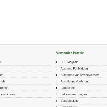
Verwandte Portale
ht
LDS-​Magazin
Aus- und Fort­bil­dung
sum
Auf­nah­me von Asyl­be­wer­bern
chutz
Aus­bil­dungs­för­de­rung
frei­heit
Bau­tech­nik
renz­hin­weis
Be­kannt­ma­chun­gen
Buß­geld­stel­le