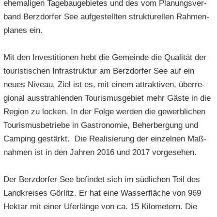
ehe­ma­li­gen Ta­ge­bau­ge­bie­tes und des vom Pla­nungs­ver­
band Berz­dor­fer See auf­ge­stell­ten struk­tu­rel­len Rah­men­
pla­nes ein.
Mit den In­ves­ti­tio­nen hebt die Ge­mein­de die Qua­li­tät der
tou­ris­ti­schen In­fra­struk­tur am Berz­dor­fer See auf ein
neues Ni­veau. Ziel ist es, mit ei­nem at­trak­ti­ven, über­re­
gio­nal aus­strah­len­den Tou­ris­mus­ge­biet mehr Gäste in die
Re­gi­on zu lo­cken. In der Folge wer­den die ge­werb­li­chen
Touris­musbetriebe in Gas­tro­no­mie, Be­her­ber­gung und
Cam­ping ge­stärkt. Die Re­alisierung der ein­zel­nen Maß­
nah­men ist in den Jah­ren 2016 und 2017 vor­gesehen.
Der Berz­dor­fer See be­fin­det sich im süd­li­chen Teil des
Land­krei­ses Gör­litz. Er hat eine Was­ser­flä­che von 969
Hekt­ar mit einer Ufer­län­ge von ca. 15 Ki­lo­me­tern. Die