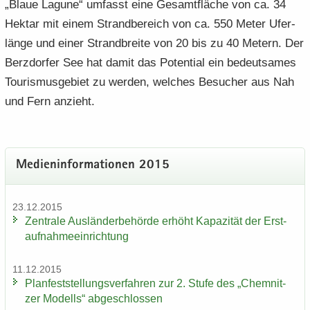
„Blaue La­gu­ne“ um­fasst eine Ge­samt­flä­che von ca. 34
Hekt­ar mit einem Strand­be­reich von ca. 550 Meter Ufer­
län­ge und einer Strand­brei­te von 20 bis zu 40 Me­tern. Der
Berz­dor­fer See hat damit das Po­ten­ti­al ein be­deut­sa­mes
Tou­ris­mus­ge­biet zu wer­den, wel­ches Be­su­cher aus Nah
und Fern an­zieht.
Me­di­en­in­for­ma­tio­nen 2015
23.12.2015
Zen­tra­le Aus­län­der­be­hör­de er­höht Ka­pa­zi­tät der Erst­
auf­nah­me­ein­rich­tung
11.12.2015
Plan­fest­stel­lungs­ver­fah­ren zur 2. Stufe des „Chem­nit­
zer Mo­dells“ ab­ge­schlos­sen