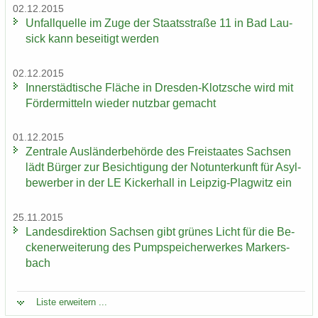
02.12.2015
Un­fall­quel­le im Zuge der Staats­stra­ße 11 in Bad Lau­
sick kann be­sei­tigt wer­den
02.12.2015
In­ner­städ­ti­sche Flä­che in Dresden-​Klotzsche wird mit
För­der­mit­teln wie­der nutz­bar ge­macht
01.12.2015
Zen­tra­le Aus­län­der­be­hör­de des Frei­staa­tes Sach­sen
lädt Bür­ger zur Be­sich­ti­gung der Not­un­ter­kunft für Asyl­
be­wer­ber in der LE Ki­cker­hall in Leipzig-​Plagwitz ein
25.11.2015
Lan­des­di­rek­ti­on Sach­sen gibt grü­nes Licht für die Be­
cken­er­wei­te­rung des Pump­spei­cher­wer­kes Mar­kers­
bach
Liste er­wei­tern ...