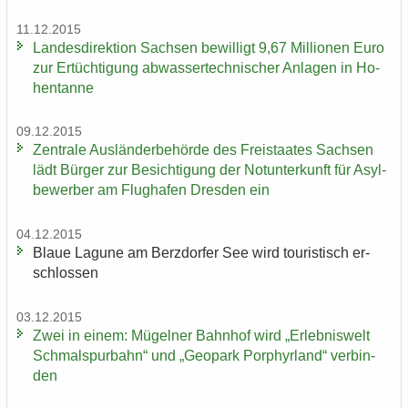
11.12.2015
Landesdirektion Sach­sen be­wil­ligt 9,67 Mil­lio­nen Euro
​
zur Er­tüch­ti­gung ab­was­ser­tech­ni­scher An­la­gen in Ho­
hen­tan­ne
09.12.2015
Zen­tra­le Aus­län­der­be­hör­de des Frei­staa­tes Sach­sen
lädt Bür­ger zur Be­sich­ti­gung der Not­un­ter­kunft für Asyl­
be­wer­ber am Flug­ha­fen Dres­den ein
04.12.2015
Blaue La­gu­ne am Berz­dor­fer See wird tou­ris­tisch er­
schlos­sen
03.12.2015
Zwei in einem: Mü­gel­ner Bahn­hof wird „Er­leb­nis­welt
Schmal­spur­bahn“ und „Geo­park Por­phyr­land“ ver­bin­
den