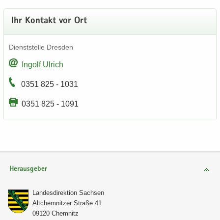
Ihr Kon­takt vor Ort
Dienst­stel­le Dres­den
In­golf Ul­rich
0351 825 - 1031
0351 825 - 1091
Herausgeber
Lan­des­di­rek­ti­on Sach­sen
Alt­chem­nit­zer Stra­ße 41
09120 Chem­nitz