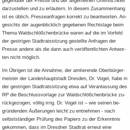
ge­gen­über der Pres­se und der all­ge­mei­nen Öf­fent­lich­keit
dar­zu­stel­len und zu er­läu­tern. In die­sem Zu­sam­men­hang
ist es üb­lich, Pres­se­an­fra­gen kor­rekt zu be­ant­wor­ten. An­
ge­sichts der au­gen­blick­lich ge­ge­be­nen Rechts­la­ge beim
Thema Wald­schlöß­chen­brü­cke waren auf die im Vor­feld
der gest­ri­gen Stadt­rats­sit­zung ge­stell­te An­fra­gen der
Pres­se an­de­re als die dann auch ver­öf­fent­lich­ten Ant­wor­
ten nicht mög­lich.
Im Üb­ri­gen ist die An­nah­me, der am­tie­ren­de Ober­bür­ger­
meis­ter der Lan­des­haupt­stadt Dres­den, Dr. Vogel, habe in
der gest­ri­gen Stadt­rats­sit­zung etwa auf Ver­an­las­sung des
RP die Be­schluss­vor­la­ge zur Wald­schlöß­chen­brü­cke zu­
rück­ge­zo­gen, völ­lig irrig. Dr. Vogel ist – wie sei­nen be­
grün­den­den Äu­ße­run­gen leicht zu ent­neh­men - nach
selbst­stän­di­ger Prü­fung des Pa­piers zu der Er­kennt­nis
ge­kom­men, dass im Dresd­ner Stadt­rat er­neut eine