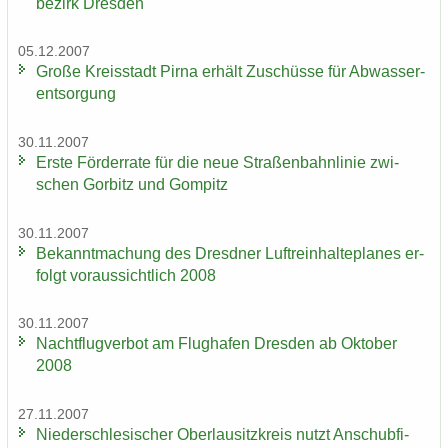
be­zirk Dres­den
05.12.2007
Große Kreis­stadt Pirna er­hält Zu­schüs­se für Ab­was­ser­
ent­sor­gung
30.11.2007
Erste För­der­ra­te für die neue Stra­ßen­bahn­li­nie zwi­
schen Gor­bitz und Gom­pitz
30.11.2007
Be­kannt­ma­chung des Dresd­ner Luft­rein­hal­te­pla­nes er­
folgt vor­aus­sicht­lich 2008
30.11.2007
Nacht­flug­ver­bot am Flug­ha­fen Dres­den ab Ok­to­ber
2008
27.11.2007
Nie­der­schle­si­scher Ober­lau­sitz­kreis nutzt An­schub­fi­