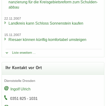
nan­zie­rung für die Kreis­ge­biets­re­form zum Schul­den­
ab­bau
22.11.2007
Land­kreis kann Schloss Son­nen­stein kau­fen
15.11.2007
Rie­sa­er kön­nen künf­tig kom­for­ta­bel um­stei­gen
Liste er­wei­tern ...
Ihr Kon­takt vor Ort
Dienst­stel­le Dres­den
In­golf Ul­rich
0351 825 - 1031