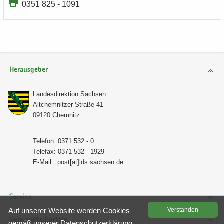
0351 825 - 1091
Herausgeber
Lan­des­di­rek­ti­on Sach­sen
Alt­chem­nit­zer Stra­ße 41
09120 Chem­nitz
Te­le­fon: 0371 532 - 0
Te­le­fax: 0371 532 - 1929
E-​Mail:
post[at]lds.sach­sen.de
Service
Auf un­se­rer Web­site wer­den Coo­kies
Ver­stan­den
Verwandte Portale
gemäß un­se­rer
Da­ten­schutz­er­klä­rung