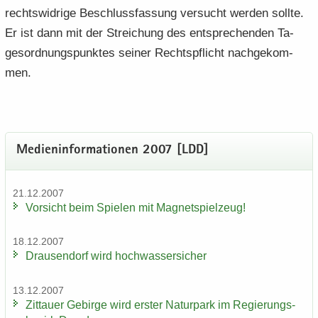
rechts­wid­ri­ge Be­schluss­fas­sung ver­sucht wer­den soll­te.
Er ist dann mit der Strei­chung des ent­spre­chen­den Ta­
ges­ord­nungs­punk­tes sei­ner Rechts­pflicht nach­ge­kom­
men.
Me­di­en­in­for­ma­tio­nen 2007 [LDD]
21.12.2007
Vor­sicht beim Spie­len mit Ma­gnet­spiel­zeug!
18.12.2007
Drau­sen­dorf wird hoch­was­ser­si­cher
13.12.2007
Zit­tau­er Ge­bir­ge wird ers­ter Na­tur­park im Re­gie­rungs­