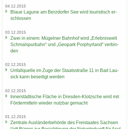
04.12.2015
Blaue La­gu­ne am Berz­dor­fer See wird tou­ris­tisch er­
schlos­sen
03.12.2015
Zwei in einem: Mü­gel­ner Bahn­hof wird „Er­leb­nis­welt
Schmal­spur­bahn“ und „Geo­park Por­phyr­land“ ver­bin­
den
02.12.2015
Un­fall­quel­le im Zuge der Staats­stra­ße 11 in Bad Lau­
sick kann be­sei­tigt wer­den
02.12.2015
In­ner­städ­ti­sche Flä­che in Dresden-​Klotzsche wird mit
För­der­mit­teln wie­der nutz­bar ge­macht
01.12.2015
Zen­tra­le Aus­län­der­be­hör­de des Frei­staa­tes Sach­sen
lädt Bür­ger zur Be­sich­ti­gung der Not­un­ter­kunft für Asyl­