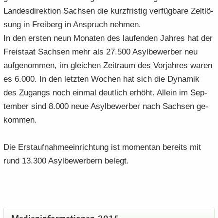
Lan­des­di­rek­ti­on Sach­sen die kurz­fris­tig ver­füg­ba­re Zelt­lö­
sung in Frei­berg in An­spruch neh­men.
In den ers­ten neun Mo­na­ten des lau­fen­den Jah­res hat der
Frei­staat Sach­sen mehr als 27.500 Asyl­be­wer­ber neu
auf­ge­nom­men, im glei­chen Zeit­raum des Vor­jah­res waren
es 6.000. In den letz­ten Wo­chen hat sich die Dy­na­mik
des Zu­gangs noch ein­mal deut­lich er­höht. Al­lein im Sep­
tem­ber sind 8.000 neue Asyl­be­wer­ber nach Sach­sen ge­
kom­men.
Die Erst­auf­nah­me­ein­rich­tung ist mo­men­tan be­reits mit
rund 13.300 Asyl­be­wer­bern be­legt.