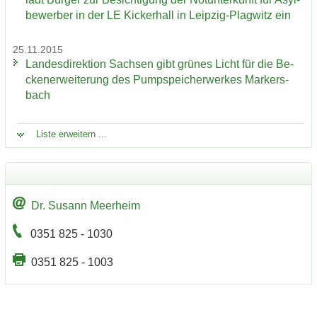
be­wer­ber in der LE Ki­cker­hall in Leipzig-​Plagwitz ein
25.11.2015
Lan­des­di­rek­ti­on Sach­sen gibt grü­nes Licht für die Be­
cken­er­wei­te­rung des Pump­spei­cher­wer­kes Mar­kers­
bach
Liste er­wei­tern ...
Dr. Su­sann Meer­heim
0351 825 - 1030
0351 825 - 1003