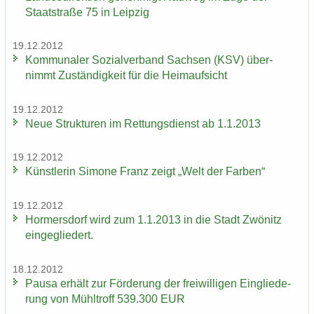
Staat­stra­ße 75 in Leip­zig
19.12.2012
Kom­mu­na­ler So­zi­al­ver­band Sach­sen (KSV) über­
nimmt Zu­stän­dig­keit für die Heim­auf­sicht
19.12.2012
Neue Struk­tu­ren im Ret­tungs­dienst ab 1.1.2013
19.12.2012
Künst­le­rin Si­mo­ne Franz zeigt „Welt der Far­ben“
19.12.2012
Hor­mers­dorf wird zum 1.1.2013 in die Stadt Zwö­nitz
ein­ge­glie­dert.
18.12.2012
Pausa er­hält zur För­de­rung der frei­wil­li­gen Ein­glie­de­
rung von Mühl­troff 539.300 EUR