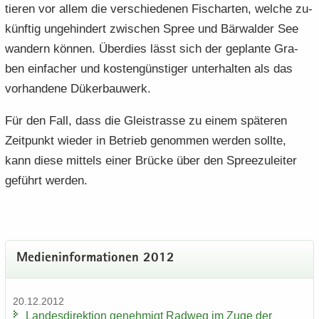
tie­ren vor allem die ver­schie­de­nen Fisch­ar­ten, wel­che zu­
künf­tig un­ge­hin­dert zwi­schen Spree und Bär­wal­der See
wan­dern kön­nen. Über­dies lässt sich der ge­plan­te Gra­
ben ein­fa­cher und kos­ten­güns­ti­ger un­ter­hal­ten als das
vor­han­de­ne Dü­ker­bau­werk.
Für den Fall, dass die Gleis­tras­se zu einem spä­te­ren
Zeit­punkt wie­der in Be­trieb ge­nom­men wer­den soll­te,
kann diese mit­tels einer Brü­cke über den Spree­zu­lei­ter
ge­führt wer­den.
Me­di­en­in­for­ma­tio­nen 2012
20.12.2012
Lan­des­di­rek­ti­on ge­neh­migt Rad­weg im Zuge der