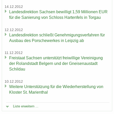
14.12.2012
Lan­des­di­rek­ti­on Sach­sen be­wil­ligt 1,59 Mil­lio­nen EUR
für die Sa­nie­rung von Schloss Har­ten­fels in Tor­gau
12.12.2012
Lan­des­di­rek­ti­on schließt Ge­neh­mi­gungs­ver­fah­ren für
Aus­bau des Por­sche­wer­kes in Leip­zig ab
11.12.2012
Frei­staat Sach­sen un­ter­stützt frei­wil­li­ge Ver­ei­ni­gung
der Ro­land­stadt Bel­gern und der Gnei­sen­au­stadt
Schildau
10.12.2012
Wei­te­re Un­ter­stüt­zung für die Wie­der­her­stel­lung von
Klos­ter St. Ma­ri­en­thal
Liste er­wei­tern ...