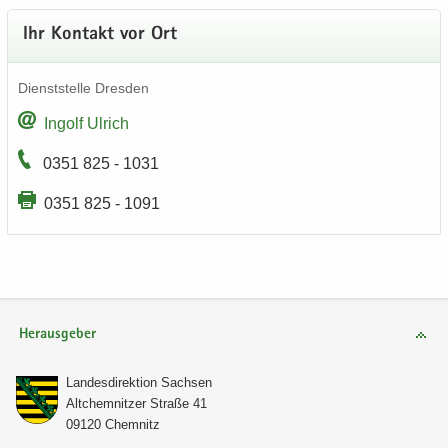
Ihr Kon­takt vor Ort
Dienst­stel­le Dres­den
In­golf Ul­rich
0351 825 - 1031
0351 825 - 1091
Herausgeber
Lan­des­di­rek­ti­on Sach­sen
Alt­chem­nit­zer Stra­ße 41
09120 Chem­nitz