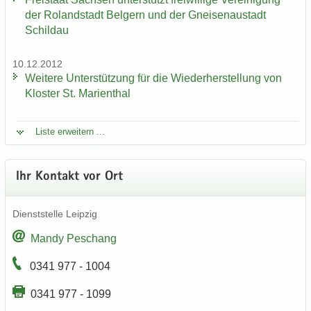
der Ro­land­stadt Bel­gern und der Gnei­sen­au­stadt
Schildau
10.12.2012
Wei­te­re Un­ter­stüt­zung für die Wie­der­her­stel­lung von
Klos­ter St. Ma­ri­en­thal
Liste er­wei­tern ...
Ihr Kon­takt vor Ort
Dienst­stel­le Leip­zig
Mandy Peschang
0341 977 - 1004
0341 977 - 1099