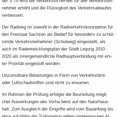
der S 75 wird die Ver­kehrs­si­cher­heit für alle Ver­kehrs­teil­
neh­mer er­höht und die Flüs­sig­keit des Ver­kehrs­ab­lau­fes
ver­bes­sert.
Der Rad­weg ist so­wohl in der Rad­ver­kehrs­kon­zep­ti­on für
den Frei­staat Sach­sen als Be­darf für be­son­ders zu schüt­
zen­de Ver­kehrs­teil­neh­mer (Schul­weg) ein­ge­stellt, als
auch im Rad­ent­wick­lungs­plan der Stadt Leip­zig 2010 -
2020 als in­ner­ge­meind­li­che Rad­haupt­ver­bin­dung mit ers­
ter Prio­ri­tät ein­ge­stuft wor­den.
Un­zu­mut­ba­re Be­las­tun­gen in Form von Ver­kehrs­lärm
oder Luft­schad­stof­fen sind nicht zu er­war­ten.
Im Rah­men der Prü­fung er­folg­te die Be­ur­tei­lung mög­li­
cher Aus­wir­kun­gen des Vorha-​bens auf den Na­tur­haus­
halt. Zum Aus­gleich der Ein­grif­fe wird vom Bau­an­fang bis
etwa auf Höhe der Tra­fo­sta­ti­on neben ein­hei­mi­schen Al­