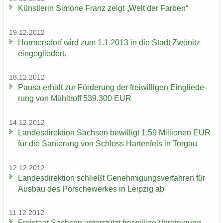
Künst­le­rin Si­mo­ne Franz zeigt „Welt der Far­ben“
19.12.2012
Hor­mers­dorf wird zum 1.1.2013 in die Stadt Zwö­nitz
ein­ge­glie­dert.
18.12.2012
Pausa er­hält zur För­de­rung der frei­wil­li­gen Ein­glie­de­
rung von Mühl­troff 539.300 EUR
14.12.2012
Lan­des­di­rek­ti­on Sach­sen be­wil­ligt 1,59 Mil­lio­nen EUR
für die Sa­nie­rung von Schloss Har­ten­fels in Tor­gau
12.12.2012
Lan­des­di­rek­ti­on schließt Ge­neh­mi­gungs­ver­fah­ren für
Aus­bau des Por­sche­wer­kes in Leip­zig ab
11.12.2012
Frei­staat Sach­sen un­ter­stützt frei­wil­li­ge Ver­ei­ni­gung