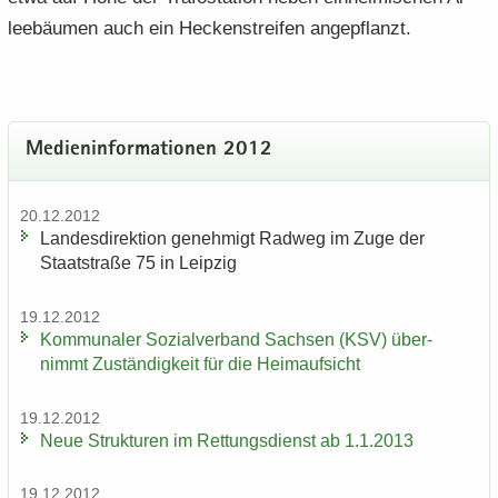
lee­bäu­men auch ein He­cken­strei­fen an­ge­pflanzt.
Me­di­en­in­for­ma­tio­nen 2012
20.12.2012
Lan­des­di­rek­ti­on ge­neh­migt Rad­weg im Zuge der
Staat­stra­ße 75 in Leip­zig
19.12.2012
Kom­mu­na­ler So­zi­al­ver­band Sach­sen (KSV) über­
nimmt Zu­stän­dig­keit für die Heim­auf­sicht
19.12.2012
Neue Struk­tu­ren im Ret­tungs­dienst ab 1.1.2013
19.12.2012