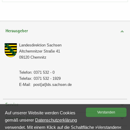
Herausgeber
Lan­des­di­rek­ti­on Sach­sen
Alt­chem­nit­zer Stra­ße 41
09120 Chem­nitz
Te­le­fon: 0371 532 - 0
Te­le­fax: 0371 532 - 1929
E-​Mail:
post[at]lds.sach­sen.de
Service
Auf un­se­rer Web­site wer­den Coo­kies
Ver­stan­den
Verwandte Portale
gemäß un­se­rer
Da­ten­schutz­er­klä­rung
ver­wen­det. Mit einem Klick auf die Schalt­flä­che »Ver­stan­den«