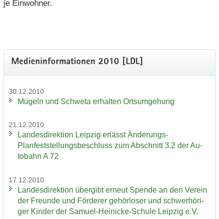
je Ein­woh­ner.
Me­di­en­in­for­ma­tio­nen 2010 [LDL]
30.12.2010
Mü­geln und Schwe­ta er­hal­ten Orts­um­ge­hung
21.12.2010
Lan­des­di­rek­ti­on Leip­zig er­lässt Änderungs-​
Planfeststellungsbeschluss zum Ab­schnitt 3.2 der Au­
to­bahn A 72
17.12.2010
Lan­des­di­rek­ti­on über­gibt er­neut Spen­de an den Ver­ein
der Freun­de und För­de­rer ge­hör­lo­ser und schwer­hö­ri­
ger Kin­der der Samuel-​Heinicke-Schule Leip­zig e.V.