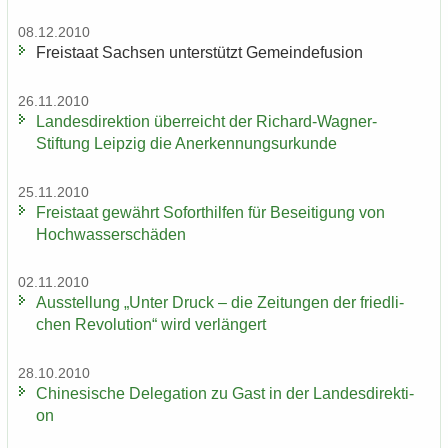
08.12.2010
Frei­staat Sach­sen un­ter­stützt Ge­mein­de­fu­si­on
26.11.2010
Lan­des­di­rek­ti­on über­reicht der Richard-​Wagner-
Stiftung Leip­zig die An­er­ken­nungs­ur­kun­de
25.11.2010
Frei­staat ge­währt So­fort­hil­fen für Be­sei­ti­gung von
Hoch­was­ser­schä­den
02.11.2010
Aus­stel­lung „Unter Druck – die Zei­tun­gen der fried­li­
chen Re­vo­lu­ti­on“ wird ver­län­gert
28.10.2010
Chi­ne­si­sche De­le­ga­ti­on zu Gast in der Lan­des­di­rek­ti­
on