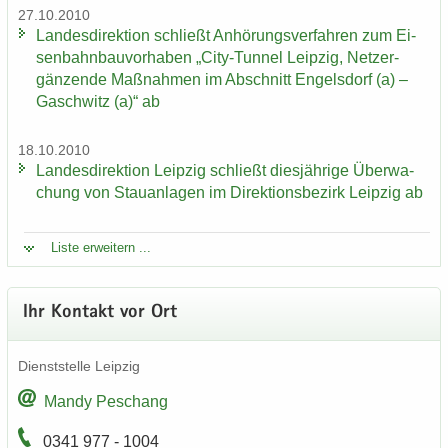
27.10.2010
Lan­des­di­rek­ti­on schließt An­hö­rungs­ver­fah­ren zum Ei­
sen­bahn­bau­vor­ha­ben „City-​Tunnel Leip­zig, Netz­er­
gän­zen­de Maß­nah­men im Ab­schnitt En­gels­dorf (a) –
Gaschwitz (a)“ ab
18.10.2010
Lan­des­di­rek­ti­on Leip­zig schließt dies­jäh­ri­ge Über­wa­
chung von Stau­an­la­gen im Di­rek­ti­ons­be­zirk Leip­zig ab
Liste er­wei­tern ...
Ihr Kon­takt vor Ort
Dienst­stel­le Leip­zig
Mandy Peschang
0341 977 - 1004