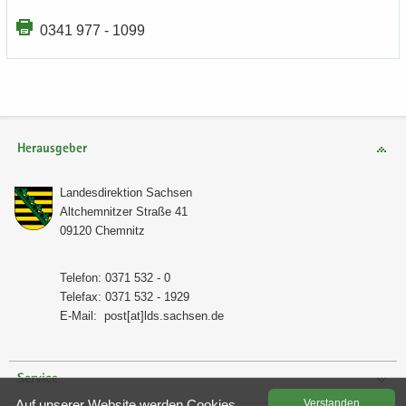
0341 977 - 1099
Herausgeber
Lan­des­di­rek­ti­on Sach­sen
Alt­chem­nit­zer Stra­ße 41
09120 Chem­nitz
Te­le­fon: 0371 532 - 0
Te­le­fax: 0371 532 - 1929
E-​Mail:
post[at]lds.sach­sen.de
Service
Auf un­se­rer Web­site wer­den Coo­kies
Ver­stan­den