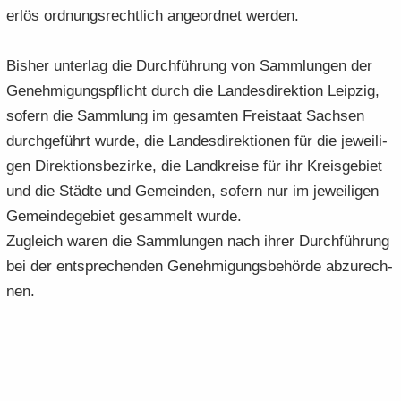
er­lös ord­nungs­recht­lich an­ge­ord­net wer­den.
Bis­her un­ter­lag die Durch­füh­rung von Samm­lun­gen der
Ge­neh­mi­gungs­pflicht durch die Lan­des­di­rek­ti­on Leip­zig,
so­fern die Samm­lung im ge­sam­ten Frei­staat Sach­sen
durch­ge­führt wurde, die Lan­des­di­rek­tio­nen für die je­wei­li­
gen Di­rek­ti­ons­be­zir­ke, die Land­krei­se für ihr Kreis­ge­biet
und die Städ­te und Ge­mein­den, so­fern nur im je­wei­li­gen
Ge­mein­de­ge­biet ge­sam­melt wurde.
Zu­gleich waren die Samm­lun­gen nach ihrer Durch­füh­rung
bei der ent­spre­chen­den Ge­neh­mi­gungs­be­hör­de ab­zu­rech­
nen.