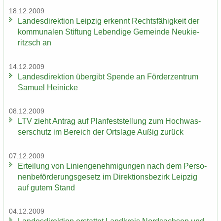
18.12.2009
Lan­des­di­rek­ti­on Leip­zig er­kennt Rechts­fä­hig­keit der
kom­mu­na­len Stif­tung Le­ben­di­ge Ge­mein­de Neu­kie­
ritzsch an
14.12.2009
Lan­des­di­rek­ti­on über­gibt Spen­de an För­der­zen­trum
Sa­mu­el Hei­ni­cke
08.12.2009
LTV zieht An­trag auf Plan­fest­stel­lung zum Hoch­was­
ser­schutz im Be­reich der Orts­la­ge Außig zu­rück
07.12.2009
Er­tei­lung von Li­ni­en­ge­neh­mi­gun­gen nach dem Per­so­
nen­be­för­de­rungs­ge­setz im Di­rek­ti­ons­be­zirk Leip­zig
auf gutem Stand
04.12.2009