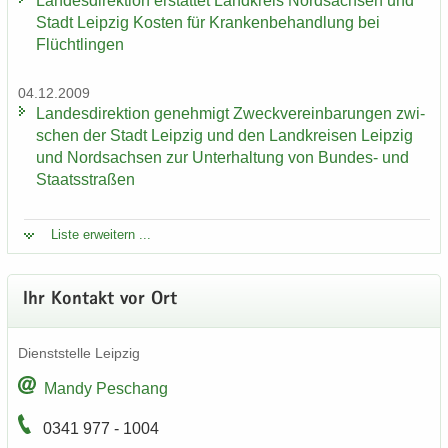
Lan­des­di­rek­ti­on er­stat­tet Land­kreis Nord­sach­sen und
Stadt Leip­zig Kos­ten für Kran­ken­be­hand­lung bei
Flücht­lin­gen
04.12.2009
Lan­des­di­rek­ti­on ge­neh­migt Zweck­ver­ein­ba­run­gen zwi­
schen der Stadt Leip­zig und den Land­krei­sen Leip­zig
und Nord­sach­sen zur Un­ter­hal­tung von Bundes-​ und
Staats­stra­ßen
Liste er­wei­tern ...
Ihr Kon­takt vor Ort
Dienst­stel­le Leip­zig
Mandy Peschang
0341 977 - 1004