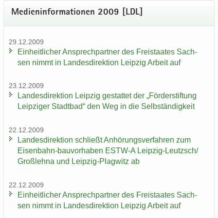
Me­di­en­in­for­ma­tio­nen 2009 [LDL]
29.12.2009
Ein­heit­li­cher An­sprech­part­ner des Frei­staa­tes Sach­
sen nimmt in Lan­des­di­rek­ti­on Leip­zig Ar­beit auf
23.12.2009
Lan­des­di­rek­ti­on Leip­zig ge­stat­tet der „För­der­stif­tung
Leip­zi­ger Stadt­bad“ den Weg in die Selb­stän­dig­keit
22.12.2009
Lan­des­di­rek­ti­on schließt An­hö­rungs­ver­fah­ren zum
Eisenbahn-​bauvorhaben ESTW-​A Leipzig-​Leutzsch/
Groß­leh­na und Leipzig-​Plagwitz ab
22.12.2009
Ein­heit­li­cher An­sprech­part­ner des Frei­staa­tes Sach­
sen nimmt in Lan­des­di­rek­ti­on Leip­zig Ar­beit auf