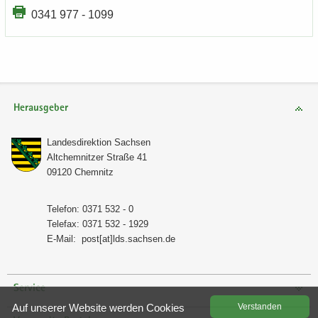
0341 977 - 1099
Herausgeber
Lan­des­di­rek­ti­on Sach­sen
Alt­chem­nit­zer Stra­ße 41
09120 Chem­nitz
Te­le­fon: 0371 532 - 0
Te­le­fax: 0371 532 - 1929
E-​Mail:
post[at]lds.sach­sen.de
Service
Auf un­se­rer Web­site wer­den Coo­kies
Ver­stan­den