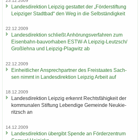
23.12.2009
Lan­des­di­rek­ti­on Leip­zig ge­stat­tet der „För­der­stif­tung
Leip­zi­ger Stadt­bad“ den Weg in die Selb­stän­dig­keit
22.12.2009
Lan­des­di­rek­ti­on schließt An­hö­rungs­ver­fah­ren zum
Eisenbahn-​bauvorhaben ESTW-​A Leipzig-​Leutzsch/
Groß­leh­na und Leipzig-​Plagwitz ab
22.12.2009
Ein­heit­li­cher An­sprech­part­ner des Frei­staa­tes Sach­
sen nimmt in Lan­des­di­rek­ti­on Leip­zig Ar­beit auf
18.12.2009
Lan­des­di­rek­ti­on Leip­zig er­kennt Rechts­fä­hig­keit der
kom­mu­na­len Stif­tung Le­ben­di­ge Ge­mein­de Neu­kie­
ritzsch an
14.12.2009
Lan­des­di­rek­ti­on über­gibt Spen­de an För­der­zen­trum