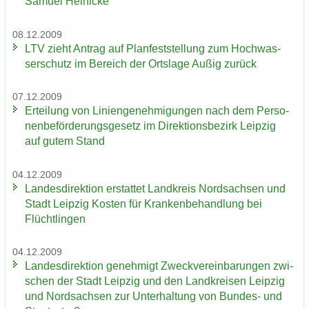
Sa­mu­el Hei­ni­cke
08.12.2009
LTV zieht An­trag auf Plan­fest­stel­lung zum Hoch­was­
ser­schutz im Be­reich der Orts­la­ge Außig zu­rück
07.12.2009
Er­tei­lung von Li­ni­en­ge­neh­mi­gun­gen nach dem Per­so­
nen­be­för­de­rungs­ge­setz im Di­rek­ti­ons­be­zirk Leip­zig
auf gutem Stand
04.12.2009
Lan­des­di­rek­ti­on er­stat­tet Land­kreis Nord­sach­sen und
Stadt Leip­zig Kos­ten für Kran­ken­be­hand­lung bei
Flücht­lin­gen
04.12.2009
Lan­des­di­rek­ti­on ge­neh­migt Zweck­ver­ein­ba­run­gen zwi­
schen der Stadt Leip­zig und den Land­krei­sen Leip­zig
und Nord­sach­sen zur Un­ter­hal­tung von Bundes-​ und