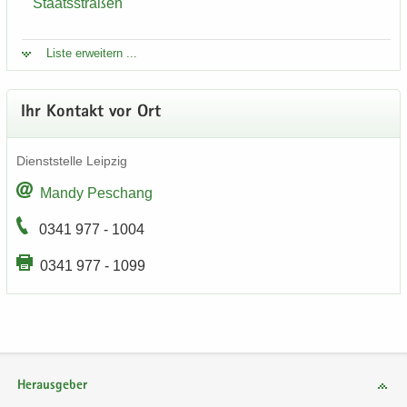
Staats­stra­ßen
Liste er­wei­tern ...
Ihr Kon­takt vor Ort
Dienst­stel­le Leip­zig
Mandy Peschang
0341 977 - 1004
0341 977 - 1099
Herausgeber