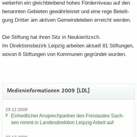
wei­ter­hin ein gleich­blei­bend hohes För­der­ni­veau auf den
be­nann­ten Ge­bie­ten ge­währ­leis­tet und eine rege Be­tei­li­
gung Drit­ter am ak­ti­ven Ge­mein­de­le­ben er­reicht wer­den.
Die Stif­tung hat ihren Sitz in Neu­kie­ritzsch.
Im Di­rek­ti­ons­be­zirk Leip­zig ar­bei­ten ak­tu­ell 81 Stif­tun­gen,
wovon 6 Stif­tun­gen von Kom­mu­nen ge­grün­det wur­den.
Me­di­en­in­for­ma­tio­nen 2009 [LDL]
29.12.2009
Ein­heit­li­cher An­sprech­part­ner des Frei­staa­tes Sach­
sen nimmt in Lan­des­di­rek­ti­on Leip­zig Ar­beit auf