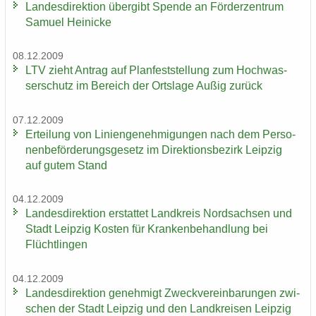
Lan­des­di­rek­ti­on über­gibt Spen­de an För­der­zen­trum
Sa­mu­el Hei­ni­cke
08.12.2009
LTV zieht An­trag auf Plan­fest­stel­lung zum Hoch­was­
ser­schutz im Be­reich der Orts­la­ge Außig zu­rück
07.12.2009
Er­tei­lung von Li­ni­en­ge­neh­mi­gun­gen nach dem Per­so­
nen­be­för­de­rungs­ge­setz im Di­rek­ti­ons­be­zirk Leip­zig
auf gutem Stand
04.12.2009
Lan­des­di­rek­ti­on er­stat­tet Land­kreis Nord­sach­sen und
Stadt Leip­zig Kos­ten für Kran­ken­be­hand­lung bei
Flücht­lin­gen
04.12.2009
Lan­des­di­rek­ti­on ge­neh­migt Zweck­ver­ein­ba­run­gen zwi­
schen der Stadt Leip­zig und den Land­krei­sen Leip­zig