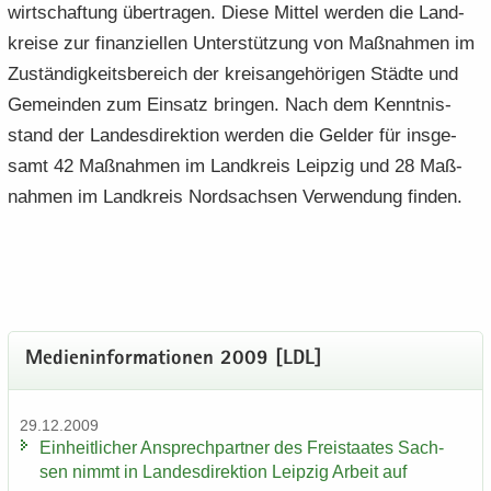
wirt­schaf­tung über­tra­gen. Diese Mit­tel wer­den die Land­
krei­se zur fi­nan­zi­el­len Un­ter­stüt­zung von Maß­nah­men im
Zu­stän­dig­keits­be­reich der kreis­an­ge­hö­ri­gen Städ­te und
Ge­mein­den zum Ein­satz brin­gen. Nach dem Kennt­nis­
stand der Lan­des­di­rek­ti­on wer­den die Gel­der für ins­ge­
samt 42 Maß­nah­men im Land­kreis Leip­zig und 28 Maß­
nah­men im Land­kreis Nord­sach­sen Ver­wen­dung fin­den.
Me­di­en­in­for­ma­tio­nen 2009 [LDL]
29.12.2009
Ein­heit­li­cher An­sprech­part­ner des Frei­staa­tes Sach­
sen nimmt in Lan­des­di­rek­ti­on Leip­zig Ar­beit auf