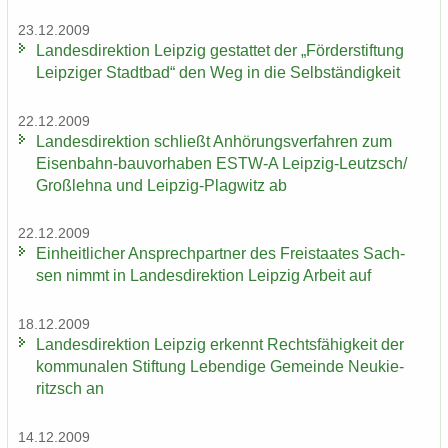
23.12.2009
Lan­des­di­rek­ti­on Leip­zig ge­stat­tet der „För­der­stif­tung
Leip­zi­ger Stadt­bad“ den Weg in die Selb­stän­dig­keit
22.12.2009
Lan­des­di­rek­ti­on schließt An­hö­rungs­ver­fah­ren zum
Eisenbahn-​bauvorhaben ESTW-​A Leipzig-​Leutzsch/
Groß­leh­na und Leipzig-​Plagwitz ab
22.12.2009
Ein­heit­li­cher An­sprech­part­ner des Frei­staa­tes Sach­
sen nimmt in Lan­des­di­rek­ti­on Leip­zig Ar­beit auf
18.12.2009
Lan­des­di­rek­ti­on Leip­zig er­kennt Rechts­fä­hig­keit der
kom­mu­na­len Stif­tung Le­ben­di­ge Ge­mein­de Neu­kie­
ritzsch an
14.12.2009