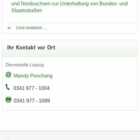
und Nord­sach­sen zur Un­ter­hal­tung von Bundes-​ und
Staats­stra­ßen
Liste er­wei­tern ...
Ihr Kon­takt vor Ort
Dienst­stel­le Leip­zig
Mandy Peschang
0341 977 - 1004
0341 977 - 1099