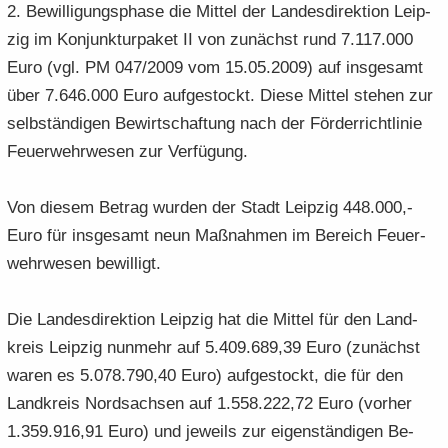
2. Be­wil­li­gungs­pha­se die Mit­tel der Lan­des­di­rek­ti­on Leip­
e
e
­
t
a
­
zig im Kon­junk­tur­pa­ket II von zu­nächst rund 7.117.000
n
n
o
i
­
m
­
­
n
­
Euro (vgl. PM 047/2009 vom 15.05.2009) auf ins­ge­samt
t
a
d
d
o
i
­
über 7.646.000 Euro auf­ge­stockt. Diese Mit­tel ste­hen zur
e
e
n
­
t
selb­stän­di­gen Be­wirt­schaf­tung nach der För­der­richt­li­nie
N
N
o
i
Feu­er­wehr­we­sen zur Ver­fü­gung.
a
a
n
­
­
­
o
v
v
Von die­sem Be­trag wur­den der Stadt Leip­zig 448.000,-
n
i
i
Euro für ins­ge­samt neun Maß­nah­men im Be­reich Feu­er­
­
­
wehr­we­sen be­wil­ligt.
g
g
a
a
­
­
Die Lan­des­di­rek­ti­on Leip­zig hat die Mit­tel für den Land­
t
t
kreis Leip­zig nun­mehr auf 5.409.689,39 Euro (zu­nächst
i
i
waren es 5.078.790,40 Euro) auf­ge­stockt, die für den
­
­
Land­kreis Nord­sach­sen auf 1.558.222,72 Euro (vor­her
o
o
1.359.916,91 Euro) und je­weils zur ei­gen­stän­di­gen Be­
n
n