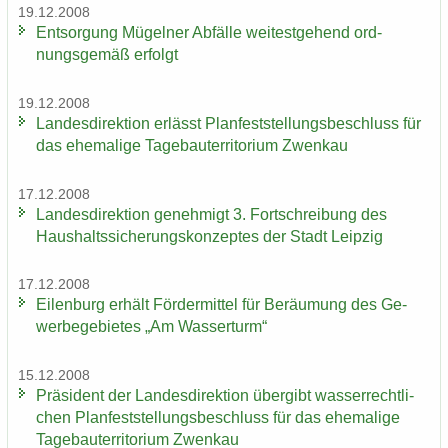
19.12.2008
Ent­sor­gung Mü­gel­ner Ab­fäl­le wei­test­ge­hend ord­
nungs­ge­mäß er­folgt
19.12.2008
Lan­des­di­rek­ti­on er­lässt Plan­fest­stel­lungs­be­schluss für
das ehe­ma­li­ge Ta­ge­bau­ter­ri­to­ri­um Zwenkau
17.12.2008
Lan­des­di­rek­ti­on ge­neh­migt 3. Fort­schrei­bung des
Haus­halts­si­che­rungs­kon­zep­tes der Stadt Leip­zig
17.12.2008
Ei­len­burg er­hält För­der­mit­tel für Be­räu­mung des Ge­
wer­be­ge­bie­tes „Am Was­ser­turm“
15.12.2008
Prä­si­dent der Lan­des­di­rek­ti­on über­gibt was­ser­recht­li­
chen Plan­fest­stel­lungs­be­schluss für das ehe­ma­li­ge
Ta­ge­bau­ter­ri­to­ri­um Zwenkau