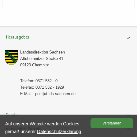
Herausgeber
Lan­des­di­rek­ti­on Sach­sen
Alt­chem­nit­zer Stra­ße 41
09120 Chem­nitz
Te­le­fon: 0371 532 - 0
Te­le­fax: 0371 532 - 1929
E-​Mail:
post[at]lds.sach­sen.de
Service
Auf un­se­rer Web­site wer­den Coo­kies
Ver­stan­den
Verwandte Portale
gemäß un­se­rer
Da­ten­schutz­er­klä­rung