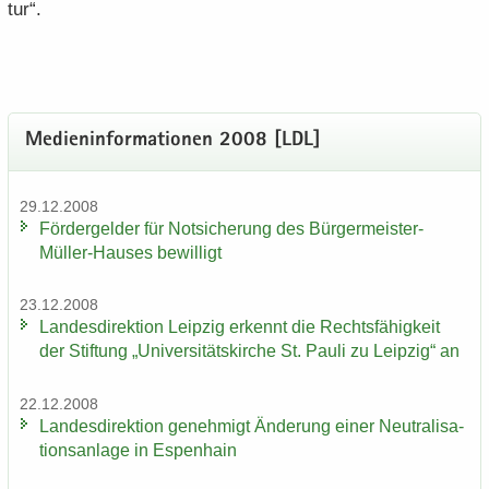
tur“.
Me­di­en­in­for­ma­tio­nen 2008 [LDL]
29.12.2008
För­der­gel­der für Not­si­che­rung des Bürgermeister-​
Müller-Hauses be­wil­ligt
23.12.2008
Lan­des­di­rek­ti­on Leip­zig er­kennt die Rechts­fä­hig­keit
der Stif­tung „Uni­ver­si­täts­kir­che St. Pauli zu Leip­zig“ an
22.12.2008
Lan­des­di­rek­ti­on ge­neh­migt Än­de­rung einer Neu­tra­li­sa­
ti­ons­an­la­ge in Es­pen­hain