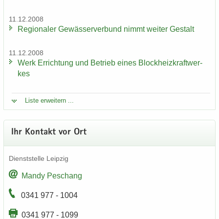
11.12.2008
Re­gio­na­ler Ge­wäs­ser­ver­bund nimmt wei­ter Ge­stalt
11.12.2008
Werk Er­rich­tung und Be­trieb eines Block­heiz­kraft­wer­
kes
Liste er­wei­tern ...
Ihr Kon­takt vor Ort
Dienst­stel­le Leip­zig
Mandy Peschang
0341 977 - 1004
0341 977 - 1099