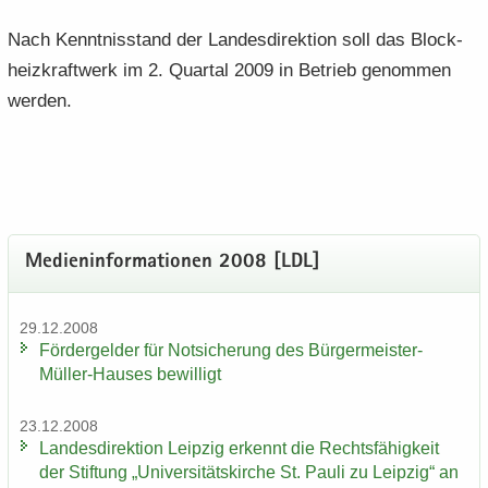
Nach Kennt­nis­stand der Lan­des­di­rek­ti­on soll das Block­
heiz­kraft­werk im 2. Quar­tal 2009 in Be­trieb ge­nom­men
wer­den.
Me­di­en­in­for­ma­tio­nen 2008 [LDL]
29.12.2008
För­der­gel­der für Not­si­che­rung des Bürgermeister-​
Müller-Hauses be­wil­ligt
23.12.2008
Lan­des­di­rek­ti­on Leip­zig er­kennt die Rechts­fä­hig­keit
der Stif­tung „Uni­ver­si­täts­kir­che St. Pauli zu Leip­zig“ an