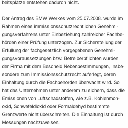
beits­plät­ze ent­ste­hen da­durch nicht.
Der An­trag des BMW Wer­kes vom 25.07.2008. wurde im
Rah­men eines im­mis­si­ons­schutz­recht­li­chen Ge­neh­mi­
gungs­ver­fah­rens unter Ein­be­zie­hung zahl­rei­cher Fach­be­
hör­den einer Prü­fung un­ter­zo­gen. Zur Si­cher­stel­lung der
Er­fül­lung der fach­ge­setz­lich vor­ge­ge­be­nen Ge­neh­mi­
gungs­vor­aus­set­zun­gen bzw. Be­trei­ber­pflich­ten wur­den
der Firma mit dem Be­scheid Ne­ben­be­stim­mun­gen, ins­be­
son­de­re zum Im­mis­si­ons­schutz­recht auf­er­legt, deren
Ein­hal­tung durch die Fach­be­hör­den über­wacht wird. So
hat das Un­ter­neh­men unter an­de­rem zu si­chern, dass die
Emis­sio­nen von Luft­schad­stof­fen, wie z.B. Koh­len­mon­
oxid, Schwe­fel­di­oxid oder Form­alde­hyd be­stimm­te
Grenz­wer­te nicht über­schrei­ten. Die Ein­hal­tung ist durch
Mes­sun­gen nach­zu­wei­sen.