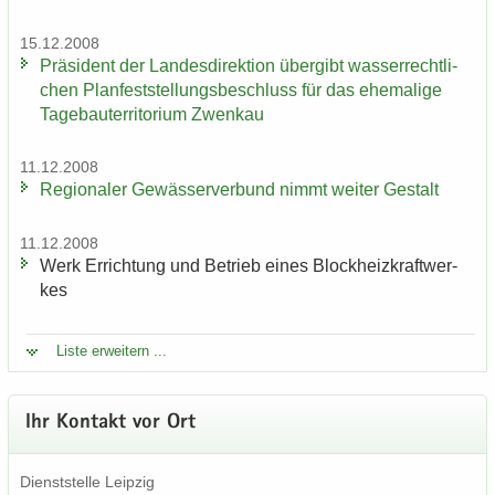
15.12.2008
Prä­si­dent der Lan­des­di­rek­ti­on über­gibt was­ser­recht­li­
chen Plan­fest­stel­lungs­be­schluss für das ehe­ma­li­ge
Ta­ge­bau­ter­ri­to­ri­um Zwenkau
11.12.2008
Re­gio­na­ler Ge­wäs­ser­ver­bund nimmt wei­ter Ge­stalt
11.12.2008
Werk Er­rich­tung und Be­trieb eines Block­heiz­kraft­wer­
kes
Liste er­wei­tern ...
Ihr Kon­takt vor Ort
Dienst­stel­le Leip­zig