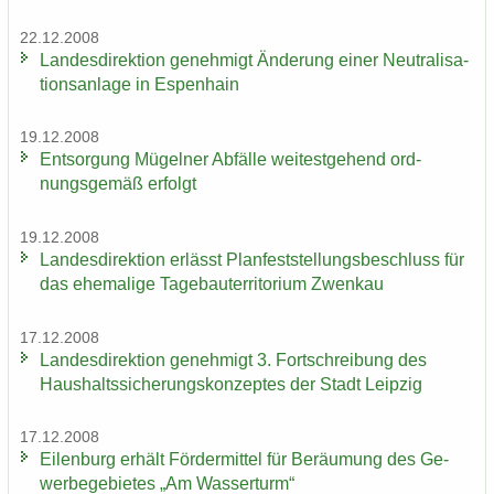
22.12.2008
Lan­des­di­rek­ti­on ge­neh­migt Än­de­rung einer Neu­tra­li­sa­
ti­ons­an­la­ge in Es­pen­hain
19.12.2008
Ent­sor­gung Mü­gel­ner Ab­fäl­le wei­test­ge­hend ord­
nungs­ge­mäß er­folgt
19.12.2008
Lan­des­di­rek­ti­on er­lässt Plan­fest­stel­lungs­be­schluss für
das ehe­ma­li­ge Ta­ge­bau­ter­ri­to­ri­um Zwenkau
17.12.2008
Lan­des­di­rek­ti­on ge­neh­migt 3. Fort­schrei­bung des
Haus­halts­si­che­rungs­kon­zep­tes der Stadt Leip­zig
17.12.2008
Ei­len­burg er­hält För­der­mit­tel für Be­räu­mung des Ge­
wer­be­ge­bie­tes „Am Was­ser­turm“