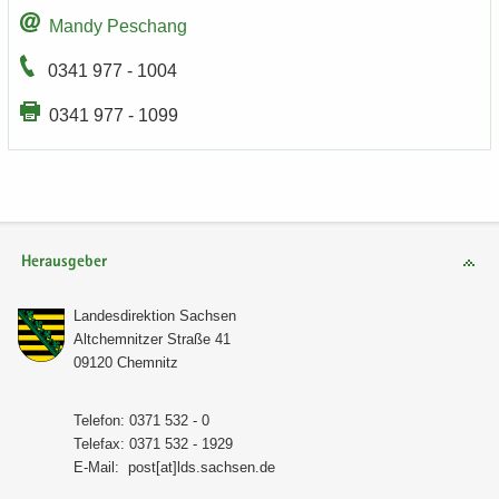
Mandy Peschang
0341 977 - 1004
0341 977 - 1099
Herausgeber
Lan­des­di­rek­ti­on Sach­sen
Alt­chem­nit­zer Stra­ße 41
09120 Chem­nitz
Te­le­fon: 0371 532 - 0
Te­le­fax: 0371 532 - 1929
E-​Mail:
post[at]lds.sach­sen.de