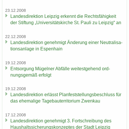
23.12.2008
Lan­des­di­rek­ti­on Leip­zig er­kennt die Rechts­fä­hig­keit
der Stif­tung „Uni­ver­si­täts­kir­che St. Pauli zu Leip­zig“ an
22.12.2008
Lan­des­di­rek­ti­on ge­neh­migt Än­de­rung einer Neu­tra­li­sa­
ti­ons­an­la­ge in Es­pen­hain
19.12.2008
Ent­sor­gung Mü­gel­ner Ab­fäl­le wei­test­ge­hend ord­
nungs­ge­mäß er­folgt
19.12.2008
Lan­des­di­rek­ti­on er­lässt Plan­fest­stel­lungs­be­schluss für
das ehe­ma­li­ge Ta­ge­bau­ter­ri­to­ri­um Zwenkau
17.12.2008
Lan­des­di­rek­ti­on ge­neh­migt 3. Fort­schrei­bung des
Haus­halts­si­che­rungs­kon­zep­tes der Stadt Leip­zig