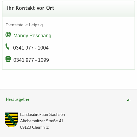
Ihr Kon­takt vor Ort
Dienst­stel­le Leip­zig
Mandy Peschang
0341 977 - 1004
0341 977 - 1099
Herausgeber
Lan­des­di­rek­ti­on Sach­sen
Alt­chem­nit­zer Stra­ße 41
09120 Chem­nitz