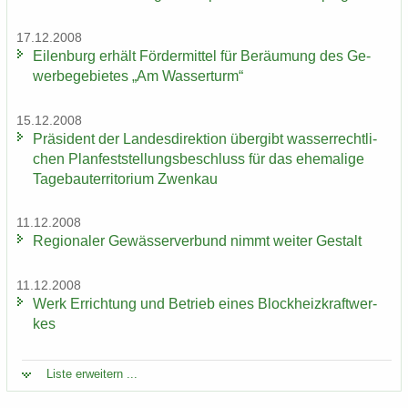
17.12.2008
Ei­len­burg er­hält För­der­mit­tel für Be­räu­mung des Ge­
wer­be­ge­bie­tes „Am Was­ser­turm“
15.12.2008
Prä­si­dent der Lan­des­di­rek­ti­on über­gibt was­ser­recht­li­
chen Plan­fest­stel­lungs­be­schluss für das ehe­ma­li­ge
Ta­ge­bau­ter­ri­to­ri­um Zwenkau
11.12.2008
Re­gio­na­ler Ge­wäs­ser­ver­bund nimmt wei­ter Ge­stalt
11.12.2008
Werk Er­rich­tung und Be­trieb eines Block­heiz­kraft­wer­
kes
Liste er­wei­tern ...