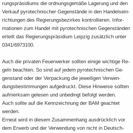
rungs­prä­si­di­ums die ord­nungs­ge­mä­ße La­ge­rung und den
Ver­kauf py­ro­tech­ni­scher Ge­gen­stän­de in den Han­dels­ein­
rich­tun­gen des Re­gie­rungs­be­zir­kes kon­trol­lie­ren. In­for­
ma­tio­nen zum Han­del mit py­ro­tech­ni­schen Ge­gen­stän­den
er­teilt das Re­gie­rungs­prä­si­di­um Leip­zig zu­sätz­lich unter
0341/6973100.
Auch die pri­va­ten Feu­er­wer­ker soll­ten ei­ni­ge wich­ti­ge Re­
geln be­ach­ten. So sind auf jedem py­ro­tech­ni­schen Ge­
gen­stand oder der Ver­pa­ckung die je­wei­li­gen Ver­wen­
dungs­be­stim­mun­gen auf­ge­druckt. Diese Hin­wei­se soll­ten
auf­merk­sam ge­le­sen und un­be­dingt be­folgt wer­den.
Auch soll­te auf die Kenn­zeich­nung der BAM ge­ach­tet
wer­den.
Er­neut wird in die­sem Zu­sam­men­hang aus­drück­lich vor
dem Er­werb und der Ver­wen­dung von nicht in Deutsch­