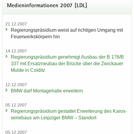
Me­di­en­in­for­ma­tio­nen 2007 [LDL]
21.12.2007
Re­gie­rungs­prä­si­di­um weist auf rich­ti­gen Um­gang mit
Feu­er­werks­kör­pern hin
14.12.2007
Re­gie­rungs­prä­si­di­um ge­neh­migt Aus­bau der B 176/B
107 mit Er­satz­neu­bau der Brü­cke über die Zwi­ckau­er
Mulde in Col­ditz
12.12.2007
BMW darf Mon­ta­ge­hal­le er­wei­tern
05.12.2007
Re­gie­rungs­prä­si­di­um ge­stat­tet Er­wei­te­rung des Ka­ros­
se­rie­baus am Leip­zi­ger BMW – Stand­ort
05.12.2007