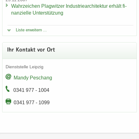
Wahr­zei­chen Plag­wit­zer In­dus­trie­ar­chi­tek­tur er­hält fi­
nan­zi­el­le Un­ter­stüt­zung
Liste er­wei­tern ...
Ihr Kon­takt vor Ort
Dienst­stel­le Leip­zig
Mandy Peschang
0341 977 - 1004
0341 977 - 1099