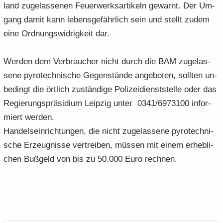
land zu­ge­las­se­nen Feu­er­werks­ar­ti­keln ge­warnt. Der Um­
gang damit kann le­bens­ge­fähr­lich sein und stellt zudem
eine Ord­nungs­wid­rig­keit dar.
Wer­den dem Ver­brau­cher nicht durch die BAM zu­ge­las­
se­ne py­ro­tech­ni­sche Ge­gen­stän­de an­ge­bo­ten, soll­ten un­
be­dingt die ört­lich zu­stän­di­ge Po­li­zei­dienst­stel­le oder das
Re­gie­rungs­prä­si­di­um Leip­zig unter 0341/6973100 in­for­
miert wer­den.
Han­dels­ein­rich­tun­gen, die nicht zu­ge­las­se­ne py­ro­tech­ni­
sche Er­zeug­nis­se ver­trei­ben, müs­sen mit einem er­heb­li­
chen Buß­geld von bis zu 50.000 Euro rech­nen.