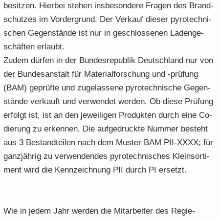
be­sit­zen. Hier­bei ste­hen ins­be­son­de­re Fra­gen des Brand­
schut­zes im Vor­der­grund. Der Ver­kauf die­ser py­ro­tech­ni­
schen Ge­gen­stän­de ist nur in ge­schlos­se­nen La­den­ge­
schäf­ten er­laubt.
Zudem dür­fen in der Bun­des­re­pu­blik Deutsch­land nur von
der Bun­des­an­stalt für Ma­te­ri­al­for­schung und -​prüfung
(BAM) ge­prüf­te und zu­ge­las­se­ne py­ro­tech­ni­sche Ge­gen­
stän­de ver­kauft und ver­wen­det wer­den. Ob diese Prü­fung
er­folgt ist, ist an den je­wei­li­gen Pro­duk­ten durch eine Co­
die­rung zu er­ken­nen. Die auf­ge­druck­te Num­mer be­steht
aus 3 Be­stand­tei­len nach dem Mus­ter BAM PII-​XXXX; für
ganz­jäh­rig zu ver­wen­den­des py­ro­tech­ni­sches Klein­sor­ti­
ment wird die Kenn­zeich­nung PII durch PI er­setzt.
Wie in jedem Jahr wer­den die Mit­ar­bei­ter des Re­gie­