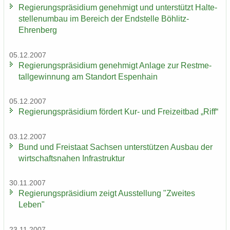
Re­gie­rungs­prä­si­di­um ge­neh­migt und un­ter­stützt Hal­te­
stel­len­um­bau im Be­reich der End­stel­le Böhlitz-​
Ehrenberg
05.12.2007
Re­gie­rungs­prä­si­di­um ge­neh­migt An­la­ge zur Rest­me­
tall­ge­win­nung am Stand­ort Es­pen­hain
05.12.2007
Re­gie­rungs­prä­si­di­um för­dert Kur- und Frei­zeit­bad „Riff“
03.12.2007
Bund und Frei­staat Sach­sen un­ter­stüt­zen Aus­bau der
wirt­schafts­na­hen In­fra­struk­tur
30.11.2007
Re­gie­rungs­prä­si­di­um zeigt Aus­stel­lung "Zwei­tes
Leben"
23.11.2007