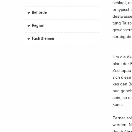
schlagt, da
ort­ty­pi­s
Behörde
dest­was­se
tung Tal­sp
Region
ge­wäs­ser­
ser­ab­ga­b
Fachthemen
Um die öko­
plant der B
Zscho­pau b
sich diese 
kes den Bau
nun ge­neh­
sein, so da
kann.
Fer­ner sol
wer­den. Na
durch Ab­s