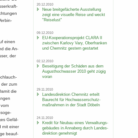
20.12.2010
ser­kraft­
Neue breit­ge­fä­cher­te Aus­stel­lung
ch­tun­gen
zeigt eine vi­su­el­le Reise und weckt
"Rei­se­lust"
er­bin­
09.12.2010
EU-​Kooperationsprojekt CLARA II
auf einen
zwi­schen Kar­lo­vy Vary, Ober­fran­ken
und Chem­nitz ges­tern ge­star­tet
und die An­
s­ser, der
02.12.2010
Be­sei­ti­gung der Schä­den aus dem
Au­gust­hoch­was­ser 2010 geht zügig
voran
Schlauch­
n, der zum
29.11.2010
 Damit die
Lan­des­di­rek­ti­on Chem­nitz er­teilt
an­gen
Bau­recht für Hoch­was­ser­schutz­
maß­nah­men in der Stadt Dö­beln
e vom
 so­ge­
24.11.2010
ges Ge­fäl­
Kre­dit für Neu­bau eines Ver­wal­tungs­
d mit einer
ge­bäu­des in An­na­berg durch Lan­des­
di­rek­ti­on ge­neh­migt
­ge be­auf­