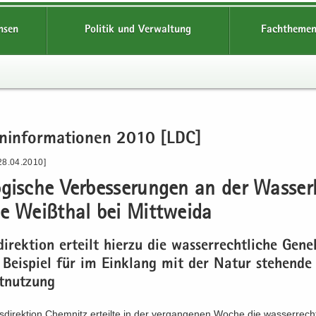
hsen
Politik und Verwaltung
Fachthemen
en­in­for­ma­tio­nen 2010 [LDC]
28.04.2010]
­gi­sche Ver­bes­se­run­gen an der Was­ser
ge Weiß­thal bei Mitt­wei­da
di­rek­ti­on er­teilt hier­zu die was­ser­recht­li­che Ge­n
Bei­spiel für im Ein­klang mit der Natur ste­hen­d
t­nut­zung
­di­rek­ti­on Chem­nitz er­teil­te in der ver­gan­ge­nen Woche die was­ser­recht