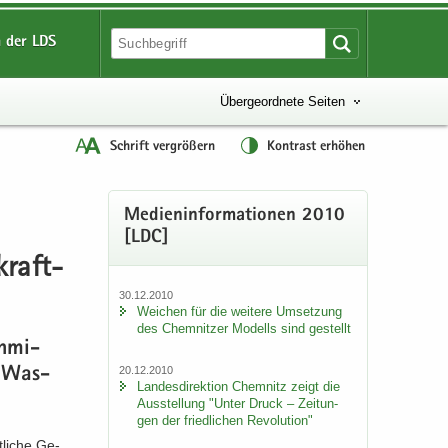
 der LDS
Übergeordnete Seiten
Schrift vergrößern
Kontrast erhöhen
Me­di­en­in­for­ma­tio­nen 2010
[LDC]
­kraft­
30.12.2010
Wei­chen für die wei­te­re Um­set­zung
des Chem­nit­zer Mo­dells sind ge­stellt
eh­mi­
20.12.2010
e Was­
Lan­des­di­rek­ti­on Chem­nitz zeigt die
Aus­stel­lung "Unter Druck – Zei­tun­
gen der fried­li­chen Re­vo­lu­ti­on"
­li­che Ge­