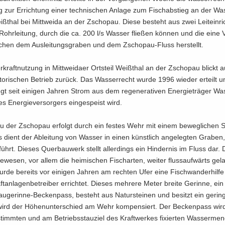
 zur Er­rich­tung einer tech­ni­schen An­la­ge zum Fisch­ab­stieg an der Was­
iß­thal bei Mitt­wei­da an der Zscho­pau. Diese be­steht aus zwei Leit­ein­ri
ohr­lei­tung, durch die ca. 200 l/s Was­ser flie­ßen kön­nen und die eine V
chen dem Aus­lei­tungs­gra­ben und dem Zschopau-​Fluss her­stellt.
­kraft­nut­zung in Mitt­wei­da­er Orts­teil Weiß­thal an der Zscho­pau blickt 
­to­ri­schen Be­trieb zu­rück. Das Was­ser­recht wurde 1996 wie­der er­teilt 
ugt seit ei­ni­gen Jah­ren Strom aus dem re­ge­ne­ra­ti­ven En­er­gie­trä­ger Wa
s En­er­gie­ver­sor­gers ein­ge­speist wird.
au der Zscho­pau er­folgt durch ein fes­tes Wehr mit einem be­weg­li­chen 
s dient der Ab­lei­tung von Was­ser in einen künst­lich an­ge­leg­ten Gra­be
führt. Die­ses Quer­bau­werk stellt al­ler­dings ein Hin­der­nis im Fluss dar.
be­we­sen, vor allem die hei­mi­schen Fisch­ar­ten, wei­ter fluss­auf­wärts ge­l
rde be­reits vor ei­ni­gen Jah­ren am rech­ten Ufer eine Fisch­wan­der­hil­f
t­an­la­gen­be­trei­ber er­rich­tet. Die­ses meh­re­re Meter brei­te Ge­rin­ne, ein
ugerinne-​Beckenpass, be­steht aus Na­tur­stei­nen und be­sitzt ein ge­rin­
wird der Hö­hen­un­ter­schied am Wehr kom­pen­siert. Der Be­cken­pass wir
imm­ten und am Be­triebs­stau­ziel des Kraft­wer­kes fi­xier­ten Was­ser­men