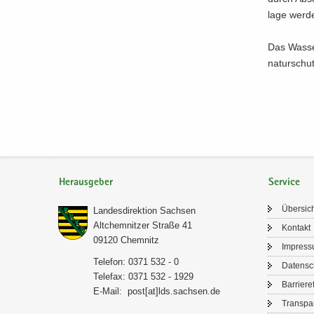
la­ge wer­
Das Was­ser
na­tur­schu
Herausgeber
Service
Über­sic
Lan­des­di­rek­ti­on Sach­sen
Alt­chem­nit­zer Stra­ße 41
Kon­takt
09120 Chem­nitz
Im­pres­
Te­le­fon: 0371 532 - 0
Da­ten­s
Te­le­fax: 0371 532 - 1929
Bar­rie­re­
E-​Mail:
post[at]lds.sach­sen.de
Trans­pa­