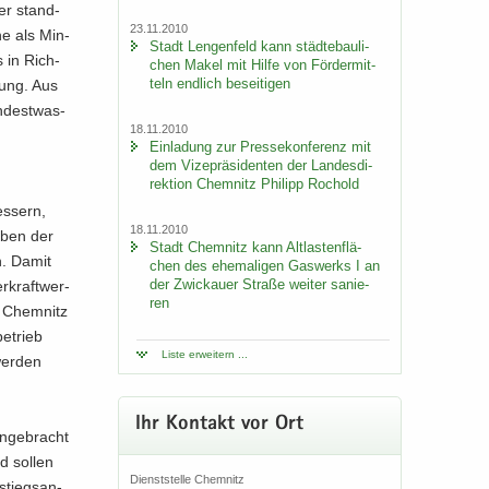
der stand­
23.11.2010
he als Min­
Stadt Len­gen­feld kann städ­te­bau­li­
s in Rich­
chen Makel mit Hilfe von För­der­mit­
teln end­lich be­sei­ti­gen
­gung. Aus
n­dest­was­
18.11.2010
Ein­la­dung zur Pres­se­kon­fe­renz mit
dem Vi­ze­prä­si­den­ten der Lan­des­di­
rek­ti­on Chem­nitz Phil­ipp Ro­chold
es­sern,
18.11.2010
neben der
Stadt Chem­nitz kann Alt­las­ten­flä­
n. Damit
chen des ehe­ma­li­gen Gas­werks I an
der Zwi­ckau­er Stra­ße wei­ter sa­nie­
r­kraft­wer­
ren
n Chem­nitz
e­trieb
Liste er­wei­tern ...
wer­den
Ihr Kon­takt vor Ort
n­ge­bracht
d sol­len
Dienst­stel­le Chem­nitz
stiegs­an­