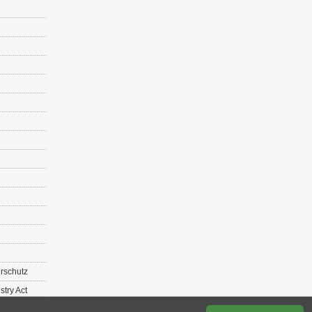
r­schutz
s­try Act