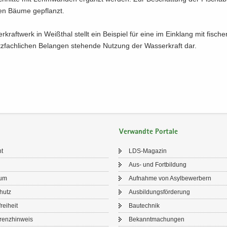
den Bäume ge­pflanzt.
­kraft­werk in Weiß­thal stellt ein Bei­spiel für eine im Ein­klang mit fische
tz­fach­li­chen Be­lan­gen ste­hen­de Nut­zung der Was­ser­kraft dar.
Verwandte Portale
ht
LDS-​Magazin
Aus- und Fort­bil­dung
sum
Auf­nah­me von Asyl­be­wer­bern
chutz
Aus­bil­dungs­för­de­rung
frei­heit
Bau­tech­nik
renz­hin­weis
Be­kannt­ma­chun­gen