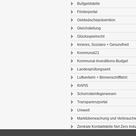
Buß­geld­stel­le
För­der­por­tal
Geld­wä­sche­prä­ven­ti­on
Gleich­stel­lung
Glücks­spiel­recht
In­ne­res, So­zia­les + Ge­sund­heit
Kom­mu­nal21
Kommunal-​Investitions-Budget
Lan­des­prü­fungs­amt
Luft­ver­kehr + Bin­nen­schiff­fahrt
RAPIS
Schorn­stein­fe­ger­we­sen
Trans­pa­renz­por­tal
Um­welt
Markt­über­wa­chung und Ver­brau­che
Zen­tra­le Kon­takt­stel­le Net Zero In­du