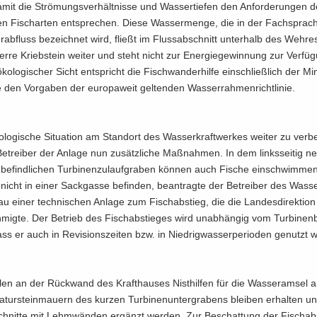
mit die Strö­mungs­ver­hält­nis­se und Was­ser­tie­fen den An­for­de­run­gen 
chen Fisch­ar­ten ent­spre­chen. Diese Was­ser­men­ge, die in der Fach­spra­c
r­ab­fluss be­zeich­net wird, fließt im Fluss­ab­schnitt un­ter­halb des Weh­re
er­re Krieb­stein wei­ter und steht nicht zur En­er­gie­ge­win­nung zur Ver­fü
öko­lo­gi­scher Sicht ent­spricht die Fisch­wan­der­hil­fe ein­schließ­lich der Mi
e den Vor­ga­ben der eu­ro­pa­weit gel­ten­den Was­ser­rah­men­richt­li­nie.
lo­gi­sche Si­tua­ti­on am Stand­ort des Was­ser­kraft­wer­kes wei­ter zu ver­b
e­trei­ber der An­la­ge nun zu­sätz­li­che Maß­nah­men. In dem links­sei­tig 
e­find­li­chen Tur­bi­nen­zu­lauf­gra­ben kön­nen auch Fi­sche ein­schwim­me
nicht in einer Sack­gas­se be­fin­den, be­an­trag­te der Be­trei­ber des Was­se
 einer tech­ni­schen An­la­ge zum Fisch­ab­stieg, die die Lan­des­di­rek­ti­o
mig­te. Der Be­trieb des Fisch­ab­stie­ges wird un­ab­hän­gig vom Tur­bi­nen­b
ss er auch in Re­vi­si­ons­zei­ten bzw. in Nied­rig­was­ser­pe­ri­oden ge­nutzt 
­len an der Rück­wand des Kraft­hau­ses Nist­hil­fen für die Was­ser­am­sel a
­tur­stein­mau­ern des kur­zen Tur­bi­nen­un­ter­gra­bens blei­ben er­hal­ten un
chnit­te mit Lehm­wän­den er­gänzt wer­den. Zur Be­schat­tung der Fisch­ab­