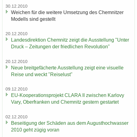
30.12.2010
Wei­chen für die wei­te­re Um­set­zung des Chem­nit­zer
Mo­dells sind ge­stellt
20.12.2010
Lan­des­di­rek­ti­on Chem­nitz zeigt die Aus­stel­lung "Unter
Druck – Zei­tun­gen der fried­li­chen Re­vo­lu­ti­on"
20.12.2010
Neue breit­ge­fä­cher­te Aus­stel­lung zeigt eine vi­su­el­le
Reise und weckt "Rei­se­lust"
09.12.2010
EU-​Kooperationsprojekt CLARA II zwi­schen Kar­lo­vy
Vary, Ober­fran­ken und Chem­nitz ges­tern ge­star­tet
02.12.2010
Be­sei­ti­gung der Schä­den aus dem Au­gust­hoch­was­ser
2010 geht zügig voran