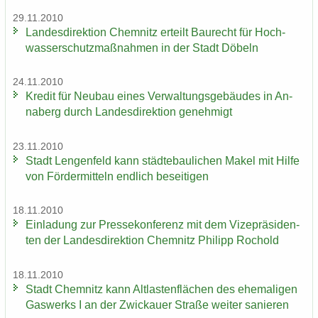
29.11.2010
Lan­des­di­rek­ti­on Chem­nitz er­teilt Bau­recht für Hoch­
was­ser­schutz­maß­nah­men in der Stadt Dö­beln
24.11.2010
Kre­dit für Neu­bau eines Ver­wal­tungs­ge­bäu­des in An­
na­berg durch Lan­des­di­rek­ti­on ge­neh­migt
23.11.2010
Stadt Len­gen­feld kann städ­te­bau­li­chen Makel mit Hilfe
von För­der­mit­teln end­lich be­sei­ti­gen
18.11.2010
Ein­la­dung zur Pres­se­kon­fe­renz mit dem Vi­ze­prä­si­den­
ten der Lan­des­di­rek­ti­on Chem­nitz Phil­ipp Ro­chold
18.11.2010
Stadt Chem­nitz kann Alt­las­ten­flä­chen des ehe­ma­li­gen
Gas­werks I an der Zwi­ckau­er Stra­ße wei­ter sa­nie­ren