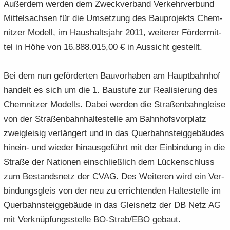
Au­ßer­dem wer­den dem Zweck­ver­band Ver­kehr­ver­bund
Mit­tel­sach­sen für die Um­set­zung des Bau­pro­jekts Chem­
nit­zer Mo­dell, im Haus­halts­jahr 2011, wei­te­rer För­der­mit­
tel in Höhe von 16.888.015,00 € in Aus­sicht ge­stellt.
Bei dem nun ge­för­der­ten Bau­vor­ha­ben am Haupt­bahn­hof
han­delt es sich um die 1. Bau­stu­fe zur Rea­li­sie­rung des
Chem­nit­zer Mo­dells. Dabei wer­den die Stra­ßen­bahn­glei­se
von der Stra­ßen­bahn­hal­te­stel­le am Bahn­hofs­vor­platz
zwei­glei­sig ver­län­gert und in das Quer­bahn­steig­ge­bäu­des
hinein-​ und wie­der hin­aus­ge­führt mit der Ein­bin­dung in die
Stra­ße der Na­tio­nen ein­schließ­lich dem Lü­cken­schluss
zum Be­stands­netz der CVAG. Des Wei­te­ren wird ein Ver­
bin­dungs­gleis von der neu zu er­rich­ten­den Hal­te­stel­le im
Quer­bahn­steig­ge­bäu­de in das Gleis­netz der DB Netz AG
mit Ver­knüp­fungs­stel­le BO-​Strab/EBO ge­baut.