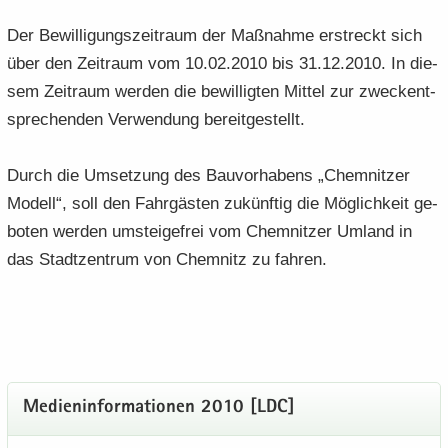
Der Be­wil­li­gungs­zeit­raum der Maß­nah­me er­streckt sich
über den Zeit­raum vom 10.02.2010 bis 31.12.2010. In die­
sem Zeit­raum wer­den die be­wil­lig­ten Mit­tel zur zweck­ent­
spre­chen­den Ver­wen­dung be­reit­ge­stellt.
Durch die Um­set­zung des Bau­vor­ha­bens „Chem­nit­zer
Mo­dell“, soll den Fahr­gäs­ten zu­künf­tig die Mög­lich­keit ge­
bo­ten wer­den um­stei­ge­frei vom Chem­nit­zer Um­land in
das Stadt­zen­trum von Chem­nitz zu fah­ren.
Me­di­en­in­for­ma­tio­nen 2010 [LDC]