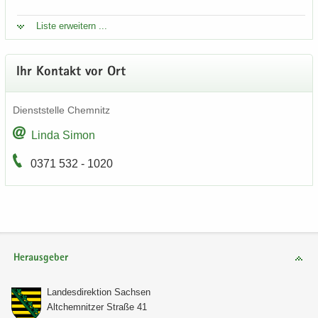
Liste er­wei­tern ...
Ihr Kon­takt vor Ort
Dienst­stel­le Chem­nitz
Linda Simon
0371 532 - 1020
Herausgeber
Lan­des­di­rek­ti­on Sach­sen
Alt­chem­nit­zer Stra­ße 41