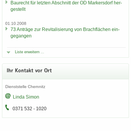
Bau­recht für letz­ten Ab­schnitt der OD Mar­kers­dorf her­
ge­stellt
01.10.2008
73 An­trä­ge zur Re­vi­ta­li­sie­rung von Brach­flä­chen ein­
ge­gan­gen
Liste er­wei­tern ...
Ihr Kon­takt vor Ort
Dienst­stel­le Chem­nitz
Linda Simon
0371 532 - 1020