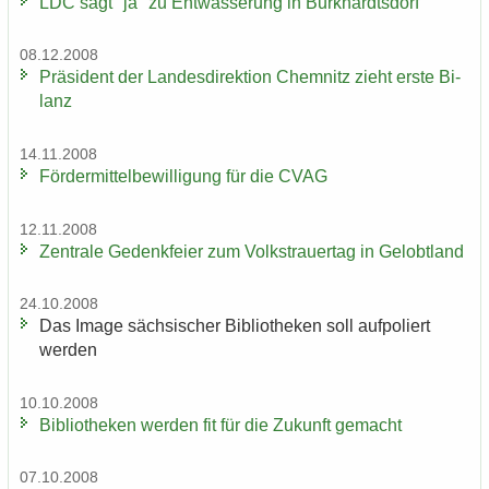
LDC sagt "ja" zu Ent­wäs­se­rung in Burk­hardts­dorf
08.12.2008
Prä­si­dent der Lan­des­di­rek­ti­on Chem­nitz zieht erste Bi­
lanz
14.11.2008
För­der­mit­tel­be­wil­li­gung für die CVAG
12.11.2008
Zen­tra­le Ge­denk­fei­er zum Volks­trau­er­tag in Ge­lobt­land
24.10.2008
Das Image säch­si­scher Bi­blio­the­ken soll auf­po­liert
wer­den
10.10.2008
Bi­blio­the­ken wer­den fit für die Zu­kunft ge­macht
07.10.2008