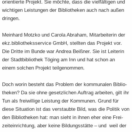
ori­en­tier­te Pro­jekt. Sie möch­te, dass die viel­fäl­ti­gen und
wich­ti­gen Leis­tun­gen der Bi­blio­the­ken auch nach außen
drin­gen.
Mein­hard Motz­ko und Ca­ro­la Abra­ham, Mit­ar­bei­te­rin der
ekz.bi­blio­theks­ser­vice GmbH, stell­ten das Pro­jekt vor.
Die Drit­te im Bunde war An­drea Beiß­ner. Sie ist Lei­te­rin
der Stadt­bi­blio­thek Tö­ging am Inn und hat schon an
einem sol­chen Pro­jekt teil­ge­nom­men.
Doch worin be­steht das Pro­blem der kom­mu­na­len Bi­blio­
the­ken? Da sie ohne ge­setz­li­chen Auf­trag ar­bei­ten, gilt ihr
Tun als frei­wil­li­ge Leis­tung der Kom­mu­nen. Grund für
diese Si­tua­ti­on ist das ver­staub­te Bild, was die Po­li­tik von
den Bi­blio­the­ken hat: man sieht in ihnen eher eine Frei­
zeit­ein­rich­tung, aber keine Bil­dungs­stät­te – und weil der