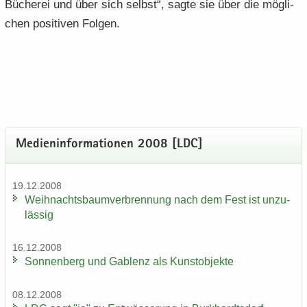
Bü­che­rei und über sich selbst“, sagte sie über die mög­li­
chen po­si­ti­ven Fol­gen.
Me­di­en­in­for­ma­tio­nen 2008 [LDC]
19.12.2008
Weih­nachts­baum­ver­bren­nung nach dem Fest ist un­zu­
läs­sig
16.12.2008
Son­nen­berg und Gab­lenz als Kunst­ob­jek­te
08.12.2008