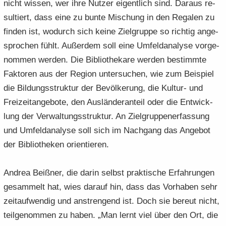
nicht wis­sen, wer ihre Nut­zer ei­gent­lich sind. Dar­aus re­
sul­tiert, dass eine zu bunte Mi­schung in den Re­ga­len zu
fin­den ist, wo­durch sich keine Ziel­grup­pe so rich­tig an­ge­
spro­chen fühlt. Au­ßer­dem soll eine Um­feld­ana­ly­se vor­ge­
nom­men wer­den. Die Bi­blio­the­ka­re wer­den be­stimm­te
Fak­to­ren aus der Re­gi­on un­ter­su­chen, wie zum Bei­spiel
die Bil­dungs­struk­tur der Be­völ­ke­rung, die Kultur-​ und
Frei­zeit­an­ge­bo­te, den Aus­län­der­an­teil oder die Ent­wick­
lung der Ver­wal­tungs­struk­tur. An Ziel­grup­pen­er­fas­sung
und Um­feld­ana­ly­se soll sich im Nach­gang das An­ge­bot
der Bi­blio­the­ken ori­en­tie­ren.
An­drea Beiß­ner, die darin selbst prak­ti­sche Er­fah­run­gen
ge­sam­melt hat, wies dar­auf hin, dass das Vor­ha­ben sehr
zeit­auf­wen­dig und an­stren­gend ist. Doch sie be­reut nicht,
teil­ge­nom­men zu haben. „Man lernt viel über den Ort, die