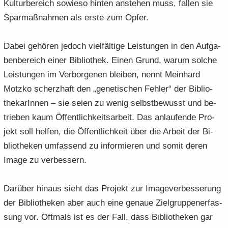
Kul­tur­be­reich so­wie­so hin­ten an­ste­hen muss, fal­len sie
Spar­maß­nah­men als erste zum Opfer.
Dabei ge­hö­ren je­doch viel­fäl­ti­ge Leis­tun­gen in den Auf­ga­
ben­be­reich einer Bi­blio­thek. Einen Grund, warum sol­che
Leis­tun­gen im Ver­bor­ge­nen blei­ben, nennt Mein­hard
Motz­ko scherz­haft den „ge­ne­ti­schen Feh­ler“ der Bi­blio­
the­ka­rIn­nen – sie seien zu wenig selbst­be­wusst und be­
trie­ben kaum Öf­fent­lich­keits­ar­beit. Das an­lau­fen­de Pro­
jekt soll hel­fen, die Öf­fent­lich­keit über die Ar­beit der Bi­
blio­the­ken um­fas­send zu in­for­mie­ren und somit deren
Image zu ver­bes­sern.
Dar­über hin­aus sieht das Pro­jekt zur Image­ver­bes­se­rung
der Bi­blio­the­ken aber auch eine ge­naue Ziel­grup­pen­er­fas­
sung vor. Oft­mals ist es der Fall, dass Bi­blio­the­ken gar