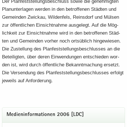
Der Plan­fest­stel­lungs­be­schluss sowie die ge­neh­mig­ten
Plan­un­ter­la­gen wer­den in den be­trof­fe­nen Städ­ten und
Ge­mein­den Zwi­ckau, Wil­den­fels, Reins­dorf und Mül­sen
zur öf­fent­li­chen Ein­sicht­nah­me aus­ge­legt. Auf die Mög­
lich­keit zur Ein­sicht­nah­me wird in den be­trof­fe­nen Städ­
ten und Ge­mein­den vor­her noch orts­üb­lich hin­ge­wie­sen.
Die Zu­stel­lung des Plan­fest­stel­lungs­be­schlus­ses an die
Be­tei­lig­ten, über deren Ein­wen­dun­gen ent­schie­den wor­
den ist, wird durch öf­fent­li­che Be­kannt­ma­chung er­setzt.
Die Ver­sen­dung des Plan­fest­stel­lungs­be­schlus­ses er­folgt
je­weils auf An­for­de­rung.
Me­di­en­in­for­ma­tio­nen 2006 [LDC]