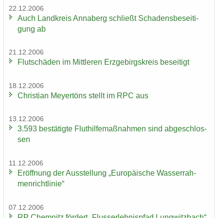
22.12.2006
Auch Land­kreis An­na­berg schließt Scha­dens­be­sei­ti­
gung ab
21.12.2006
Flut­schä­den im Mitt­le­ren Erz­ge­birgs­kreis be­sei­tigt
18.12.2006
Chris­ti­an Mey­er­töns stellt im RPC aus
13.12.2006
3.593 be­stä­tig­te Flut­hil­fe­maß­nah­men sind ab­ge­schlos­
sen
11.12.2006
Er­öff­nung der Aus­stel­lung „Eu­ro­päi­sche Was­ser­rah­
men­richt­li­nie“
07.12.2006
RP Chem­nitz för­dert „Fluss­erleb­nis­pfad Lung­witz­bach“