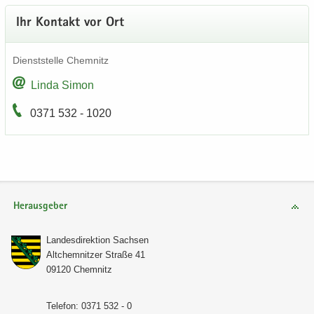
Ihr Kon­takt vor Ort
Dienst­stel­le Chem­nitz
Linda Simon
0371 532 - 1020
Herausgeber
Lan­des­di­rek­ti­on Sach­sen
Alt­chem­nit­zer Stra­ße 41
09120 Chem­nitz
Te­le­fon: 0371 532 - 0