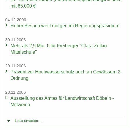
mit 65.000 €
04.12.2006
Hoher Be­such weilt mor­gen im Re­gie­rungs­prä­si­di­um
30.11.2006
Mehr als 2,5 Mio. € für Frei­ber­ger "Clara-​Zetkin-
Mittelschule"
29.11.2006
Prä­ven­ti­ver Hoch­was­ser­schutz auch an Ge­wäs­sern 2.
Ord­nung
28.11.2006
Aus­stel­lung des Amtes für Land­wirt­schaft Dö­beln -
Mitt­wei­da
Liste er­wei­tern ...