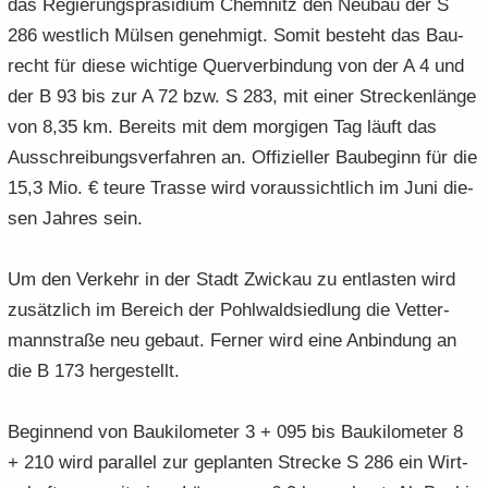
das Re­gie­rungs­prä­si­di­um Chem­nitz den Neu­bau der S
e
e
­
t
a
­
286 west­lich Mül­sen ge­neh­migt. Somit be­steht das Bau­
n
n
o
i
­
m
recht für diese wich­ti­ge Quer­ver­bin­dung von der A 4 und
­
­
n
­
t
a
d
d
o
der B 93 bis zur A 72 bzw. S 283, mit einer Stre­cken­län­ge
i
­
e
e
n
­
t
von 8,35 km. Be­reits mit dem mor­gi­gen Tag läuft das
N
N
o
i
Aus­schrei­bungs­ver­fah­ren an. Of­fi­zi­el­ler Bau­be­ginn für die
a
a
n
­
15,3 Mio. € teure Tras­se wird vor­aus­sicht­lich im Juni die­
­
­
o
sen Jah­res sein.
v
v
n
i
i
­
­
Um den Ver­kehr in der Stadt Zwi­ckau zu ent­las­ten wird
g
g
zu­sätz­lich im Be­reich der Pohl­wald­sied­lung die Vet­ter­
a
a
mann­stra­ße neu ge­baut. Fer­ner wird eine An­bin­dung an
­
­
t
die B 173 her­ge­stellt.
t
i
i
­
­
Be­gin­nend von Bau­ki­lo­me­ter 3 + 095 bis Bau­ki­lo­me­ter 8
o
o
+ 210 wird par­al­lel zur ge­plan­ten Stre­cke S 286 ein Wirt­
n
n