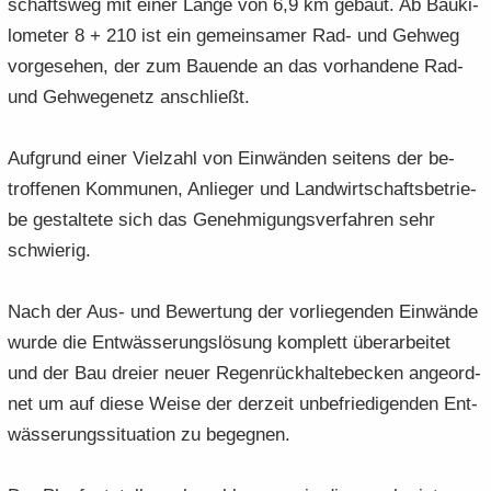
schafts­weg mit einer Länge von 6,9 km ge­baut. Ab Bau­ki­
lo­me­ter 8 + 210 ist ein ge­mein­sa­mer Rad- und Geh­weg
vor­ge­se­hen, der zum Bau­en­de an das vor­han­de­ne Rad-
und Geh­we­ge­netz an­schließt.
Auf­grund einer Viel­zahl von Ein­wän­den sei­tens der be­
trof­fe­nen Kom­mu­nen, An­lie­ger und Land­wirt­schafts­be­trie­
be ge­stal­te­te sich das Ge­neh­mi­gungs­ver­fah­ren sehr
schwie­rig.
Nach der Aus- und Be­wer­tung der vor­lie­gen­den Ein­wän­de
wurde die Ent­wäs­se­rungs­lö­sung kom­plett über­ar­bei­tet
und der Bau drei­er neuer Re­gen­rück­hal­te­be­cken an­ge­ord­
net um auf diese Weise der der­zeit un­be­frie­di­gen­den Ent­
wäs­se­rungs­si­tua­ti­on zu be­geg­nen.