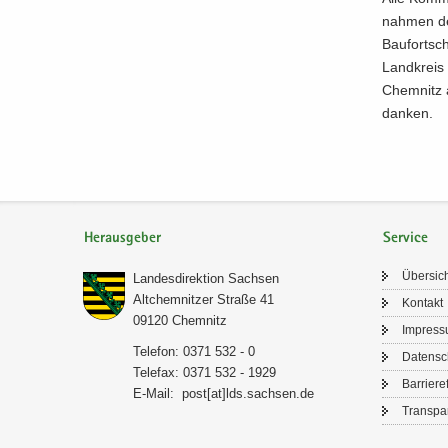
nah­men der
Bau­fort­s
Land­kreis 
Chem­nitz a
dan­ken.
Herausgeber
Service
Über­sic
Lan­des­di­rek­ti­on Sach­sen
Alt­chem­nit­zer Stra­ße 41
Kon­takt
09120 Chem­nitz
Im­pres­
Te­le­fon: 0371 532 - 0
Da­ten­s
Te­le­fax: 0371 532 - 1929
Bar­rie­re­
E-​Mail:
post[at]lds.sach­sen.de
Trans­pa­