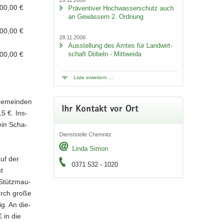
00,00 €
Prä­ven­ti­ver Hoch­was­ser­schutz auch
an Ge­wäs­sern 2. Ord­nung
00,00 €
28.11.2006
Aus­stel­lung des Amtes für Land­wirt­
schaft Dö­beln - Mitt­wei­da
00,00 €
Liste er­wei­tern ...
Ge­mein­den
Ihr Kon­takt vor Ort
15 €. Ins­
 ein Scha­
Dienst­stel­le Chem­nitz
Linda Simon
auf der
0371 532 - 1020
mt
 Stütz­mau­
durch große
ig. An die­
 in die