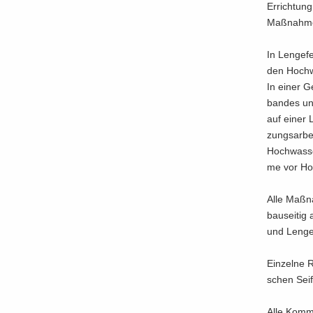
Er­rich­tun
Maß­nah­me
In Len­ge­
den Hoch­wa
In einer Ge
ban­des und
auf einer L
zungs­ar­bei
Hoch­was­se
me vor Hoch
Alle Maß­n
bau­sei­tig
und Len­ge­
Ein­zel­ne 
schen Seif
Alle Kom­m