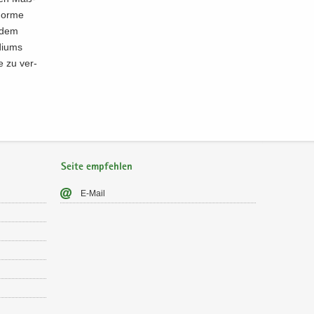
nor­me
, dem
di­ums
te zu ver­
Seite empfehlen
E-​Mail