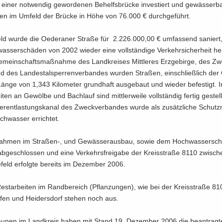
g einer not­wen­dig ge­wor­de­nen Be­helfs­brü­cke in­ves­tiert und ge­wäs­ser­ba
n im Um­feld der Brü­cke in Höhe von 76.000 € durch­ge­führt.
feld wurde die Oe­dera­ner Stra­ße für 2.226.000,00 € um­fas­send sa­nier
s­ser­schä­den von 2002 wie­der eine voll­stän­di­ge Ver­kehr­si­cher­heit her­
­mein­schafts­maß­nah­me des Land­krei­ses Mitt­le­res Erz­ge­bir­ge, des Zw
 des Lan­des­tal­sper­ren­ver­ban­des wur­den Stra­ßen, ein­schließ­lich der
änge von 1,343 Ki­lo­me­ter grund­haft aus­ge­baut und wie­der be­fes­tigt. I
­ten an Ge­wöl­be und Bach­lauf sind mitt­ler­wei­le voll­stän­dig fer­tig ge­stell
r­ent­las­tungs­ka­nal des Zweck­ver­ban­des wurde als zu­sätz­li­che Schut
­was­ser er­rich­tet.
ah­men im Straßen-​, und Ge­wäs­ser­aus­bau, sowie dem Hoch­was­ser­sch
 ab­ge­schlos­sen und eine Ver­kehrs­frei­ga­be der Kreis­stra­ße 8110 zwi­sc
feld er­folg­te be­reits im De­zem­ber 2006.
Rest­ar­bei­ten im Rand­be­reich (Pflan­zun­gen), wie bei der Kreis­stra­ße 8
­fen und Hei­ders­dorf ste­hen noch aus.
u­nen im Land­kreis haben mit Stand 19. De­zem­ber 2006 die be­an­trag