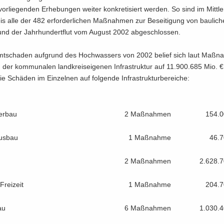
vor­lie­gen­den Er­he­bun­gen wei­ter kon­kre­ti­siert wer­den. So sind im Mitt­l
eis alle der 482 er­for­der­li­chen Maß­nah­men zur Be­sei­ti­gung von bau­li­
und der Jahr­hun­dert­flut vom Au­gust 2002 ab­ge­schlos­sen.
t­scha­den auf­grund des Hoch­was­sers von 2002 be­lief sich laut Maß­n
 der kom­mu­na­len land­kreis­ei­ge­nen In­fra­struk­tur auf 11.900.685 Mio.
die Schä­den im Ein­zel­nen auf fol­gen­de In­fra­struk­tur­be­rei­che:
er­bau
2 Maß­nah­men
154.0
us­bau
1 Maß­nah­me
46.7
s
2 Maß­nah­men
2.628.7
Frei­zeit
1 Maß­nah­me
204.7
au
6 Maß­nah­men
1.030.4