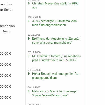
Chris­ti­an Mey­er­töns stellt im RPC
e­ren Erz­
aus
chen Schä­
13.12.2006
3.593 be­stä­tig­te Flut­hil­fe­maß­nah­
men sind ab­ge­schlos­sen
ah­men­plan
 €. Davon
11.12.2006
Er­öff­nung der Aus­stel­lung „Eu­ro­päi­
sche Was­ser­rah­men­richt­li­nie“
07.12.2006
00,00 €
RP Chem­nitz för­dert „Fluss­erleb­nis­
pfad Lung­witz­bach“ mit 65.000 €
00,00 €
04.12.2006
Hoher Be­such weilt mor­gen im Re­
00,00 €
gie­rungs­prä­si­di­um
00,00 €
30.11.2006
Mehr als 2,5 Mio. € für Frei­ber­ger
"Clara-​Zetkin-Mittelschule"
00,00 €
29.11.2006