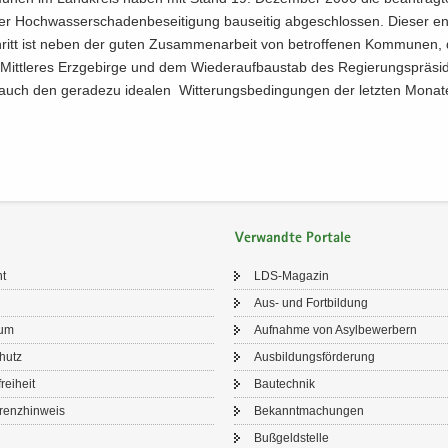
 Hoch­was­ser­scha­den­be­sei­ti­gung bau­sei­tig ab­ge­schlos­sen. Die­ser e
chritt ist neben der guten Zu­sam­men­ar­beit von be­trof­fe­nen Kom­mu­nen
Mitt­le­res Erz­ge­bir­ge und dem Wie­der­auf­bau­stab des Re­gie­rungs­prä­si­
uch den ge­ra­de­zu idea­len Wit­te­rungs­be­din­gun­gen der letz­ten Mo­na­
Verwandte Portale
ht
LDS-​Magazin
Aus- und Fort­bil­dung
sum
Auf­nah­me von Asyl­be­wer­bern
chutz
Aus­bil­dungs­för­de­rung
frei­heit
Bau­tech­nik
renz­hin­weis
Be­kannt­ma­chun­gen
Buß­geld­stel­le