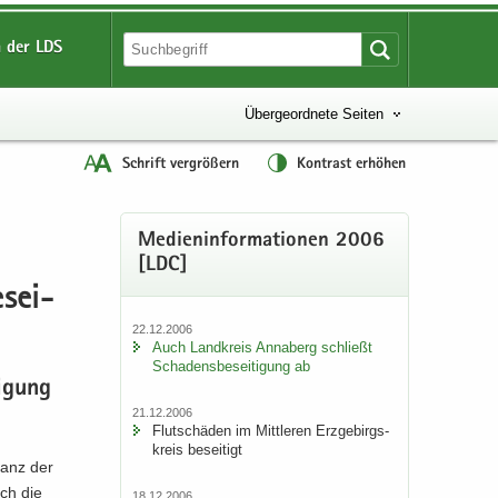
 der LDS
Übergeordnete Seiten
Schrift vergrößern
Kontrast erhöhen
Me­di­en­in­for­ma­tio­nen 2006
[LDC]
­sei­
22.12.2006
Auch Land­kreis An­na­berg schließt
Scha­dens­be­sei­ti­gung ab
i­gung
21.12.2006
Flut­schä­den im Mitt­le­ren Erz­ge­birgs­
kreis be­sei­tigt
­lanz der
rch die
18.12.2006