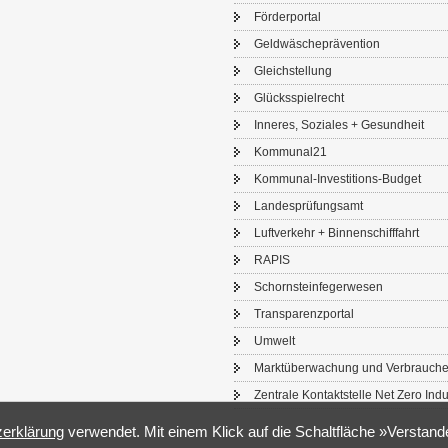
För­der­por­tal
Geld­wä­sche­prä­ven­ti­on
Gleich­stel­lung
Glücks­spiel­recht
In­ne­res, So­zia­les + Ge­sund­heit
Kom­mu­nal21
Kommunal-​Investitions-Budget
Lan­des­prü­fungs­amt
Luft­ver­kehr + Bin­nen­schiff­fahrt
RAPIS
Schorn­stein­fe­ger­we­sen
Trans­pa­renz­por­tal
Um­welt
Markt­über­wa­chung und Ver­brau­che
Zen­tra­le Kon­takt­stel­le Net Zero In­du
­er­klä­rung
ver­wen­det. Mit einem Klick auf die Schalt­flä­che »Ver­stan