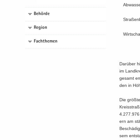
Ab­was­se
Behörde
Stra­ßen
Region
Wirt­schaf
Fachthemen
Dar­über hi
im Land­kre
ge­samt ent
den in Höh
Die größ­t
Kreis­stra­
4.277.976 
ern am stär
Be­schä­di
sem ent­st