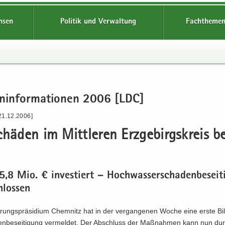
hsen
Politik und Verwaltung
Fachthemen
en­in­for­ma­tio­nen 2006 [LDC]
21.12.2006]
chä­den im Mitt­le­ren Erz­ge­birgs­kreis be
8 Mio. € in­ves­tiert – Hoch­was­ser­scha­den­be­sei­t
hlos­sen
rungs­prä­si­di­um Chem­nitz hat in der ver­gan­ge­nen Woche eine erste Bi
den­be­sei­ti­gung ver­mel­det. Der Ab­schluss der Maß­nah­men kann nun du