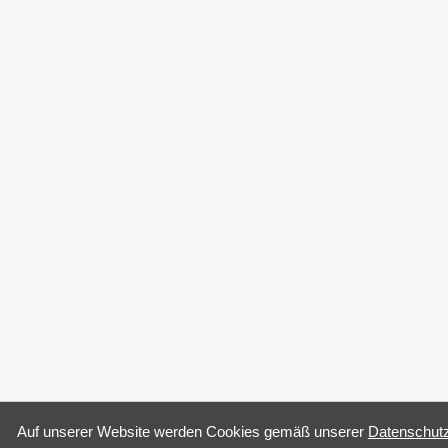
Auf un­se­rer Web­site wer­den Coo­kies gemäß un­se­rer
Da­ten­schutz