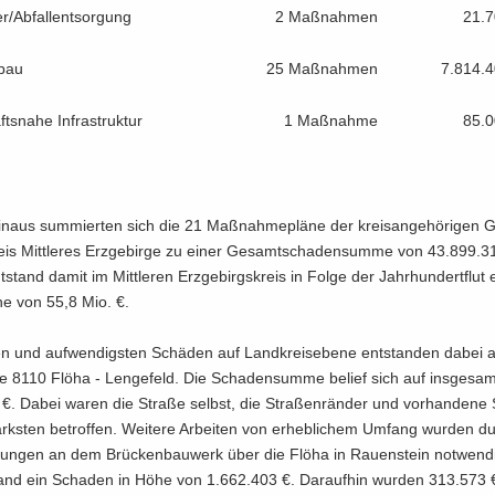
r/Ab­fall­ent­sor­gung
2 Maß­nah­men
21.7
­bau
25 Maß­nah­men
7.814.4
ts­na­he In­fra­struk­tur
1 Maß­nah­me
85.0
n­aus sum­mier­ten sich die 21 Maß­nah­me­plä­ne der kreis­an­ge­hö­ri­gen 
is Mitt­le­res Erz­ge­bir­ge zu einer Ge­samt­scha­den­sum­me von 43.899.3
­stand damit im Mitt­le­ren Erz­ge­birgs­kreis in Folge der Jahr­hun­dert­flut
e von 55,8 Mio. €.
en und auf­wen­digs­ten Schä­den auf Land­kreis­ebe­ne ent­stan­den dabei 
ße 8110 Flöha - Len­ge­feld. Die Scha­den­sum­me be­lief sich auf ins­ge­sa
€. Dabei waren die Stra­ße selbst, die Stra­ßen­rän­der und vor­han­de­ne
ks­ten be­trof­fen. Wei­te­re Ar­bei­ten von er­heb­li­chem Um­fang wur­den 
­gun­gen an dem Brü­cken­bau­werk über die Flöha in Rau­en­stein not­wen­d
and ein Scha­den in Höhe von 1.662.403 €. Dar­auf­hin wur­den 313.573 €