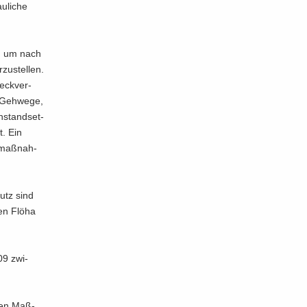
u­li­che
t, um nach
zu­stel­len.
eck­ver­
 Geh­we­ge,
n­stand­set­
t. Ein
z­maß­nah­
utz sind
hen Flöha
109 zwi­
­ten Maß­