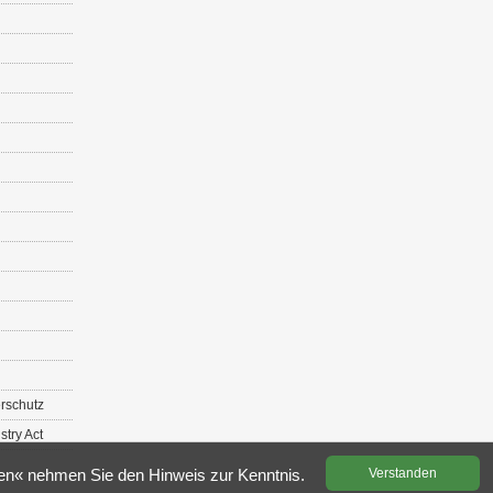
r­schutz
s­try Act
­den« neh­men Sie den Hin­weis zur Kennt­nis.
Ver­stan­den