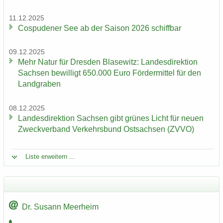
11.12.2025
Cos­pu­de­ner See ab der Sai­son 2026 schiff­bar
09.12.2025
Mehr Natur für Dres­den Bla­se­witz: Lan­des­di­rek­ti­on
Sach­sen be­wil­ligt 650.000 Euro För­der­mit­tel für den
Land­gra­ben
08.12.2025
Lan­des­di­rek­ti­on Sach­sen gibt grü­nes Licht für neuen
Zweck­ver­band Ver­kehrs­bund Ost­sach­sen (ZVVO)
Liste er­wei­tern ...
Dr. Su­sann Meer­heim