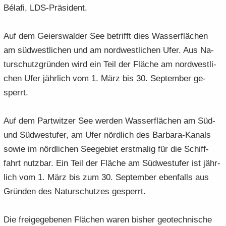
Bélafi, LDS-​Präsident.
Auf dem Gei­ers­wal­der See be­trifft dies Was­ser­flä­chen
am süd­west­li­chen und am nord­west­li­chen Ufer. Aus Na­
tur­schutz­grün­den wird ein Teil der Flä­che am nord­west­li­
chen Ufer jähr­lich vom 1. März bis 30. Sep­tem­ber ge­
sperrt.
Auf dem Part­wit­zer See wer­den Was­ser­flä­chen am Süd-
und Süd­west­ufer, am Ufer nörd­lich des Barbara-​Kanals
sowie im nörd­li­chen See­ge­biet erst­ma­lig für die Schiff­
fahrt nutz­bar. Ein Teil der Flä­che am Süd­west­ufer ist jähr­
lich vom 1. März bis zum 30. Sep­tem­ber eben­falls aus
Grün­den des Na­tur­schut­zes ge­sperrt.
Die frei­ge­ge­be­nen Flä­chen waren bis­her geo­tech­ni­sche