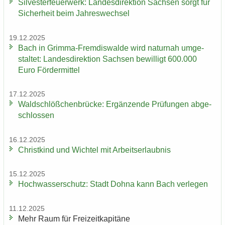
Sil­ves­ter­feu­er­werk: Lan­des­di­rek­ti­on Sach­sen sorgt für
Si­cher­heit beim Jah­res­wech­sel
19.12.2025
Bach in Grimma-​Fremdiswalde wird na­tur­nah um­ge­
stal­tet: Lan­des­di­rek­ti­on Sach­sen be­wil­ligt 600.000
Euro För­der­mit­tel
17.12.2025
Wald­schlöß­chen­brü­cke: Er­gän­zen­de Prü­fun­gen ab­ge­
schlos­sen
16.12.2025
Christ­kind und Wich­tel mit Ar­beits­er­laub­nis
15.12.2025
Hoch­was­ser­schutz: Stadt Dohna kann Bach ver­le­gen
11.12.2025
Mehr Raum für Frei­zeit­ka­pi­tä­ne