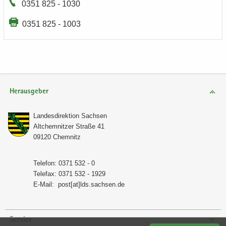
0351 825 - 1030
0351 825 - 1003
Herausgeber
Lan­des­di­rek­ti­on Sach­sen
Alt­chem­nit­zer Stra­ße 41
09120 Chem­nitz
Te­le­fon: 0371 532 - 0
Te­le­fax: 0371 532 - 1929
E-​Mail:
post[at]lds.sach­sen.de
Service