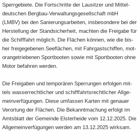
Sperr­ge­bie­te. Die Fort­schrit­te der Lau­sit­zer und Mit­tel­
deut­schen Bergbau-​Verwaltungsgesellschaft mbH
(LMBV) bei den Sa­nie­rungs­ar­bei­ten, ins­be­son­de­re bei der
Her­stel­lung der Stand­si­cher­heit, mach­ten die Frei­ga­be für
die Schiff­fahrt mög­lich. Die Flä­chen kön­nen, wie die bis­
her frei­ge­ge­be­nen See­flä­chen, mit Fahr­gast­schif­fen, mo­t­
oran­ge­trie­be­nen Sport­boo­ten sowie mit Sport­boo­ten ohne
Motor be­fah­ren wer­den.
Die Frei­ga­ben und tem­po­rä­ren Sper­run­gen er­fol­gen mit­
tels was­ser­recht­li­cher und schiff­fahrts­recht­li­cher All­ge­
mein­ver­fü­gun­gen. Diese um­fas­sen Kar­ten mit ge­nau­er
Ver­or­tung der Flä­chen. Die Be­kannt­ma­chung er­folgt im
Amts­blatt der Ge­mein­de Els­ter­hei­de vom 12.12.2025. Die
All­ge­mein­ver­fü­gun­gen wer­den am 13.12.2025 wirk­sam.