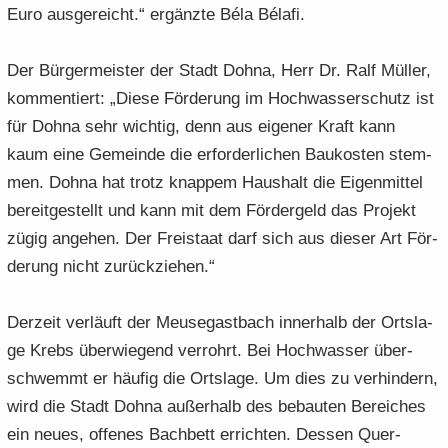
Euro aus­ge­reicht.“ er­gänz­te Béla Bélafi.
Der Bür­ger­meis­ter der Stadt Dohna, Herr Dr. Ralf Mül­ler,
kom­men­tiert: „Diese För­de­rung im Hoch­was­ser­schutz ist
für Dohna sehr wich­tig, denn aus ei­ge­ner Kraft kann
kaum eine Ge­mein­de die er­for­der­li­chen Bau­kos­ten stem­
men. Dohna hat trotz knap­pem Haus­halt die Ei­gen­mit­tel
be­reit­ge­stellt und kann mit dem För­der­geld das Pro­jekt
zügig an­ge­hen. Der Frei­staat darf sich aus die­ser Art För­
de­rung nicht zu­rück­zie­hen.“
Der­zeit ver­läuft der Meu­se­gast­bach in­ner­halb der Orts­la­
ge Krebs über­wie­gend ver­rohrt. Bei Hoch­was­ser über­
schwemmt er häu­fig die Orts­la­ge. Um dies zu ver­hin­dern,
wird die Stadt Dohna au­ßer­halb des be­bau­ten Be­rei­ches
ein neues, of­fe­nes Bach­bett er­rich­ten. Des­sen Quer­