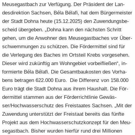
Meu­se­gast­bach zur Ver­fü­gung. Der Prä­si­dent der Lan­
des­di­rek­ti­on Sach­sen, Béla Bélafi, hat dem Bür­ger­meis­ter
der Stadt Dohna heute (15.12.2025) den Zu­wen­dungs­be­
scheid über­ge­ben. „Dohna kann den nächs­ten Schritt
gehen, um die An­woh­ner des Meu­se­gast­ba­ches vor Über­
schwem­mun­gen zu schüt­zen. Die För­der­mit­tel sind für
die Ver­le­gung des Ba­ches im Orts­teil Krebs vor­ge­se­hen.
Die­ser wird zu­künf­tig am Wohn­ge­biet vor­bei­flie­ßen“, in­
for­mier­te Béla Bélafi. Die Ge­samt­bau­kos­ten des Vor­ha­
bens be­tra­gen 622.000 Euro. Die Dif­fe­renz von 158.000
Euro trägt die Stadt Dohna aus ihrem Haus­halt. Die För­
der­mit­tel stam­men aus der För­der­richt­li­nie Ge­wäs­
ser/Hoch­was­ser­schutz des Frei­staa­tes Sach­sen. „Mit der
Zu­wen­dung un­ter­stützt der Frei­staat be­reits das fünf­te
Pro­jekt aus dem Hoch­was­ser­schutz­kon­zept für den Meu­
se­gast­bach. Bis­her wur­den hier­für rund drei Mil­lio­nen