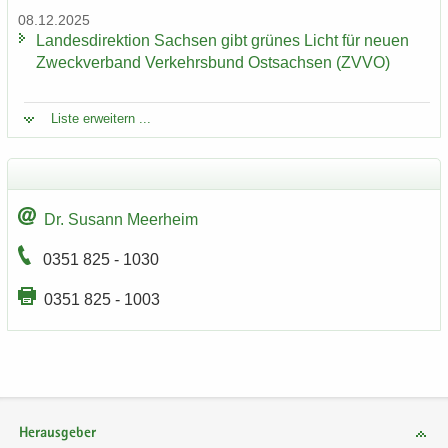
08.12.2025
Lan­des­di­rek­ti­on Sach­sen gibt grü­nes Licht für neuen
Zweck­ver­band Ver­kehrs­bund Ost­sach­sen (ZVVO)
Liste er­wei­tern ...
Dr. Su­sann Meer­heim
0351 825 - 1030
0351 825 - 1003
Herausgeber