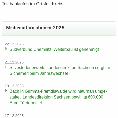
Teich­ab­lau­fes im Orts­teil Krebs.
Me­di­en­in­for­ma­tio­nen 2025
22.12.2025
Süd­ver­bund Chem­nitz: Wei­ter­bau ist ge­neh­migt
21.12.2025
Sil­ves­ter­feu­er­werk: Lan­des­di­rek­ti­on Sach­sen sorgt für
Si­cher­heit beim Jah­res­wech­sel
19.12.2025
Bach in Grimma-​Fremdiswalde wird na­tur­nah um­ge­
stal­tet: Lan­des­di­rek­ti­on Sach­sen be­wil­ligt 600.000
Euro För­der­mit­tel
17.12.2025