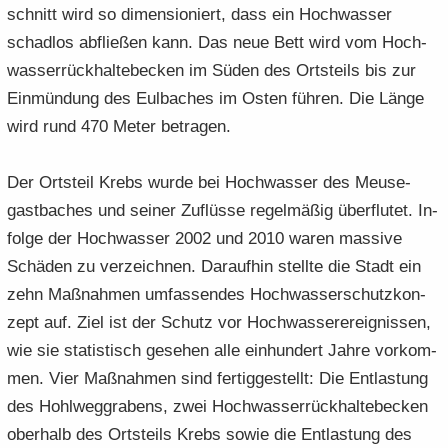
schnitt wird so di­men­sio­niert, dass ein Hoch­was­ser
schad­los ab­flie­ßen kann. Das neue Bett wird vom Hoch­
was­ser­rück­hal­te­be­cken im Süden des Orts­teils bis zur
Ein­mün­dung des Eul­ba­ches im Osten füh­ren. Die Länge
wird rund 470 Meter be­tra­gen.
Der Orts­teil Krebs wurde bei Hoch­was­ser des Meu­se­
gast­ba­ches und sei­ner Zu­flüs­se re­gel­mä­ßig über­flu­tet. In­
fol­ge der Hoch­was­ser 2002 und 2010 waren mas­si­ve
Schä­den zu ver­zeich­nen. Dar­auf­hin stell­te die Stadt ein
zehn Maß­nah­men um­fas­sen­des Hoch­was­ser­schutz­kon­
zept auf. Ziel ist der Schutz vor Hoch­was­ser­er­eig­nis­sen,
wie sie sta­tis­tisch ge­se­hen alle ein­hun­dert Jahre vor­kom­
men. Vier Maß­nah­men sind fer­tig­ge­stellt: Die Ent­las­tung
des Hohl­weg­gra­bens, zwei Hoch­was­ser­rück­hal­te­be­cken
ober­halb des Orts­teils Krebs sowie die Ent­las­tung des