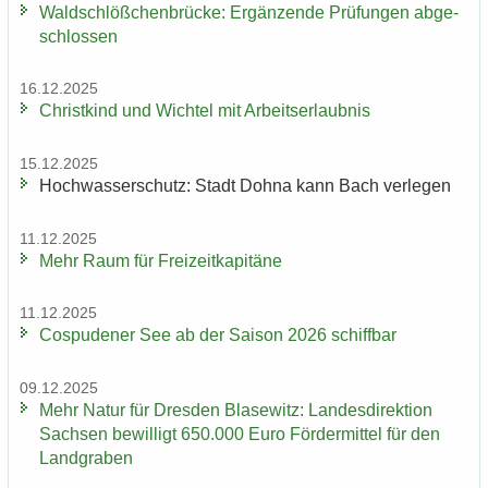
Wald­schlöß­chen­brü­cke: Er­gän­zen­de Prü­fun­gen ab­ge­
schlos­sen
16.12.2025
Christ­kind und Wich­tel mit Ar­beits­er­laub­nis
15.12.2025
Hoch­was­ser­schutz: Stadt Dohna kann Bach ver­le­gen
11.12.2025
Mehr Raum für Frei­zeit­ka­pi­tä­ne
11.12.2025
Cos­pu­de­ner See ab der Sai­son 2026 schiff­bar
09.12.2025
Mehr Natur für Dres­den Bla­se­witz: Lan­des­di­rek­ti­on
Sach­sen be­wil­ligt 650.000 Euro För­der­mit­tel für den
Land­gra­ben