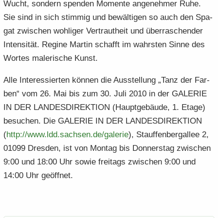
Wucht, son­dern spen­den Mo­men­te an­ge­neh­mer Ruhe.
Sie sind in sich stim­mig und be­wäl­ti­gen so auch den Spa­
gat zwi­schen woh­li­ger Ver­traut­heit und über­ra­schen­der
In­ten­si­tät. Re­gi­ne Mar­tin schafft im wahrs­ten Sinne des
Wor­tes ma­le­ri­sche Kunst.
Alle In­ter­es­sier­ten kön­nen die Aus­stel­lung „Tanz der Far­
ben“ vom 26. Mai bis zum 30. Juli 2010 in der GA­LE­RIE
IN DER LAN­DES­DI­REK­TI­ON (Haupt­ge­bäu­de, 1. Etage)
be­su­chen. Die GA­LE­RIE IN DER LAN­DES­DI­REK­TI­ON
(
http:/​/​www.​ldd.​sachsen.​de/​galerie
), Stauf­fen­berg­al­lee 2,
01099 Dres­den, ist von Mon­tag bis Don­ners­tag zwi­schen
9:00 und 18:00 Uhr sowie frei­tags zwi­schen 9:00 und
14:00 Uhr ge­öff­net.