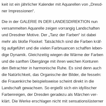
keit ist ein jähr­li­cher Ka­len­der mit Aqua­rel­len von „Dresd­
ner Im­pres­sio­nen“.
Die in der GA­LE­RIE IN DER LAN­DES­DI­REK­TI­ON nun
ver­sam­mel­ten Aqua­rel­le zei­gen vor­ran­gig Land­schaf­ten
und Dresd­ner Mo­ti­ve. Der „Tanz der Far­ben“ ist dabei
mehr als bloße Flos­kel: Tat­säch­lich sind die Far­ben kräf­
tig auf­ge­führt und die vie­len Farb­nu­an­cen schaf­fen le­ben­
di­ge Dy­na­mik. Gleich­zei­tig wie­gen die Wärme der Far­ben
und die sanf­ten Über­gän­ge mit ihren wei­chen Kon­tu­ren
den Be­trach­ter in har­mo­ni­sche Ruhe. Es sind denn auch
die Na­tür­lich­keit, das Or­ga­ni­sche der Bil­der, die fes­seln:
die Frau­en­kir­che bei­spiels­wei­se scheint di­rekt in die
Land­schaft ge­wach­sen. So er­gießt sich ein idyl­li­scher
Far­ben­rei­gen, der Dres­den ge­ra­de­zu als Mär­chen ver­
klärt. Die Werke er­schla­gen nicht mit sen­sa­ti­ons­lüs­ter­ner