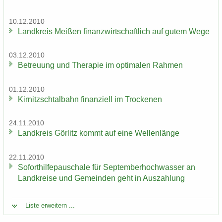
10.12.2010
Land­kreis Mei­ßen fi­nanz­wirt­schaft­lich auf gutem Wege
03.12.2010
Be­treu­ung und The­ra­pie im op­ti­ma­len Rah­men
01.12.2010
Kir­nitzsch­tal­bahn fi­nan­zi­ell im Tro­cke­nen
24.11.2010
Land­kreis Gör­litz kommt auf eine Wel­len­län­ge
22.11.2010
So­fort­hil­fe­pau­scha­le für Sep­tem­ber­hoch­was­ser an
Land­krei­se und Ge­mein­den geht in Aus­zah­lung
Liste er­wei­tern ...