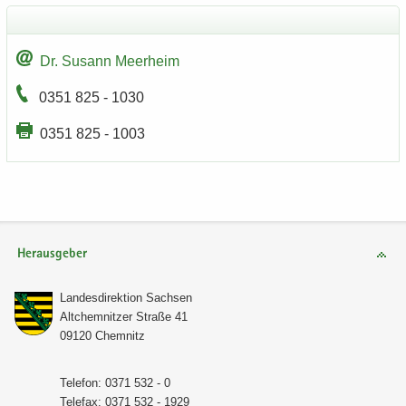
Dr. Su­sann Meer­heim
0351 825 - 1030
0351 825 - 1003
Herausgeber
Lan­des­di­rek­ti­on Sach­sen
Alt­chem­nit­zer Stra­ße 41
09120 Chem­nitz
Te­le­fon: 0371 532 - 0
Te­le­fax: 0371 532 - 1929