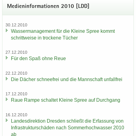
Me­di­en­in­for­ma­tio­nen 2010 [LDD]
30.12.2010
Was­ser­ma­nage­ment für die Klei­ne Spree kommt
schritt­wei­se in tro­cke­ne Tü­cher
27.12.2010
Für den Spaß ohne Reue
22.12.2010
Die Dä­cher schnee­frei und die Mann­schaft un­fall­frei
17.12.2010
Raue Rampe schal­tet Klei­ne Spree auf Durch­gang
16.12.2010
Lan­des­di­rek­ti­on Dres­den schließt die Er­fas­sung von
In­fra­struk­tur­schä­den nach Som­mer­hoch­was­ser 2010
ab