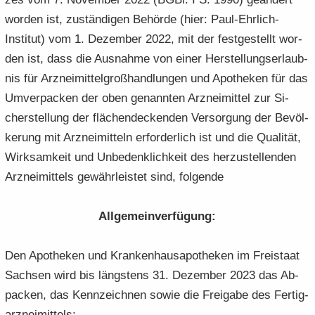
wor­den ist, zu­stän­di­gen Be­hör­de (hier: Paul-​Ehrlich-
Institut) vom 1. De­zem­ber 2022, mit der fest­ge­stellt wor­
den ist, dass die Aus­nah­me von einer Her­stel­lungs­er­laub­
nis für Arz­nei­mit­tel­groß­hand­lun­gen und Apo­the­ken für das
Um­ver­pa­cken der oben ge­nann­ten Arz­nei­mit­tel zur Si­
cher­stel­lung der flä­chen­de­cken­den Ver­sor­gung der Be­völ­
ke­rung mit Arz­nei­mit­teln er­for­der­lich ist und die Qua­li­tät,
Wirk­sam­keit und Un­be­denk­lich­keit des her­zu­stel­len­den
Arz­nei­mit­tels ge­währ­leis­tet sind, fol­gen­de
All­ge­mein­ver­fü­gung:
Den Apo­the­ken und Kran­ken­hau­s­apo­the­ken im Frei­staat
Sach­sen wird bis längs­tens 31. De­zem­ber 2023 das Ab­
pa­cken, das Kenn­zeich­nen sowie die Frei­ga­be des Fer­tig­
arz­nei­mit­tels: