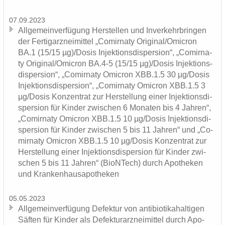
07.09.2023
All­ge­mein­ver­fü­gung Her­stel­len und In­ver­kehr­brin­gen
der Fer­tig­arz­nei­mit­tel „Co­mirna­ty Ori­gi­nal/Omic­ron
BA.1 (15/15 µg)/Dosis In­jek­ti­ons­di­sper­si­on“, „Co­mirna­
ty Ori­gi­nal/Omic­ron BA.4-5 (15/15 µg)/Dosis In­jek­ti­ons­
di­sper­si­on“, „Co­mirna­ty Omic­ron XBB.1.5 30 µg/Dosis
In­jek­ti­ons­di­sper­si­on“, „Co­mirna­ty Omic­ron XBB.1.5 3
µg/Dosis Kon­zen­trat zur Her­stel­lung einer In­jek­ti­ons­di­
sper­si­on für Kin­der zwi­schen 6 Mo­na­ten bis 4 Jah­ren“,
„Co­mirna­ty Omic­ron XBB.1.5 10 µg/Dosis In­jek­ti­ons­di­
sper­si­on für Kin­der zwi­schen 5 bis 11 Jah­ren“ und „Co­
mirna­ty Omic­ron XBB.1.5 10 µg/Dosis Kon­zen­trat zur
Her­stel­lung einer In­jek­ti­ons­di­sper­si­on für Kin­der zwi­
schen 5 bis 11 Jah­ren“ (BioNTech) durch Apo­the­ken
und Kran­ken­hau­s­apo­the­ken
05.05.2023
All­ge­mein­ver­fü­gung De­fek­tur von an­ti­bio­ti­ka­hal­ti­gen
Säf­ten für Kin­der als De­fek­tur­arz­nei­mit­tel durch Apo­