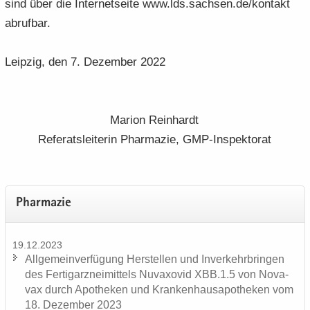
sind über die In­ter­net­sei­te www.lds.sach­sen.de/kon­takt
ab­ruf­bar.
Leip­zig, den 7. De­zem­ber 2022
Ma­ri­on Rein­hardt
Re­fe­rats­lei­te­rin Phar­ma­zie, GMP-​Inspektorat
Phar­ma­zie
19.12.2023
All­ge­mein­ver­fü­gung Her­stel­len und In­ver­kehr­brin­gen
des Fer­tig­arz­nei­mit­tels Nu­va­xo­vid XBB.1.5 von No­va­
vax durch Apo­the­ken und Kran­ken­hau­s­apo­the­ken vom
18. De­zem­ber 2023