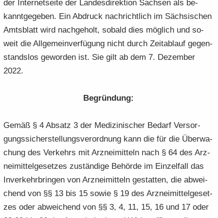
der In­ter­net­sei­te der Lan­des­di­rek­ti­on Sach­sen als be­
kannt­ge­ge­ben. Ein Ab­druck nach­richt­lich im Säch­si­schen
Amts­blatt wird nach­ge­holt, so­bald dies mög­lich und so­
weit die All­ge­mein­ver­fü­gung nicht durch Zeit­ab­lauf ge­gen­
stands­los ge­wor­den ist. Sie gilt ab dem 7. De­zem­ber
2022.
Be­grün­dung:
Gemäß § 4 Ab­satz 3 der Me­di­zi­ni­scher Be­darf Ver­sor­
gungs­si­cher­stel­lungs­ver­ord­nung kann die für die Über­wa­
chung des Ver­kehrs mit Arz­nei­mit­teln nach § 64 des Arz­
nei­mit­tel­ge­set­zes zu­stän­di­ge Be­hör­de im Ein­zel­fall das
In­ver­kehr­brin­gen von Arz­nei­mit­teln ge­stat­ten, die ab­wei­
chend von §§ 13 bis 15 sowie § 19 des Arz­nei­mit­tel­ge­set­
zes oder ab­wei­chend von §§ 3, 4, 11, 15, 16 und 17 oder