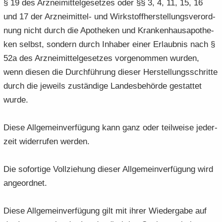
§ 19 des Arz­nei­mit­tel­ge­set­zes oder §§ 3, 4, 11, 15, 16
und 17 der Arzneimittel-​ und Wirk­stoff­her­stel­lungs­ver­ord­
nung nicht durch die Apo­the­ken und Kran­ken­hau­s­apo­the­
ken selbst, son­dern durch In­ha­ber einer Er­laub­nis nach §
52a des Arz­nei­mit­tel­ge­set­zes vor­ge­nom­men wur­den,
wenn die­sen die Durch­füh­rung die­ser Her­stel­lungs­schrit­te
durch die je­weils zu­stän­di­ge Lan­des­be­hör­de ge­stat­tet
wurde.
Diese All­ge­mein­ver­fü­gung kann ganz oder teil­wei­se je­der­
zeit wi­der­ru­fen wer­den.
Die so­for­ti­ge Voll­zie­hung die­ser All­ge­mein­ver­fü­gung wird
an­ge­ord­net.
Diese All­ge­mein­ver­fü­gung gilt mit ihrer Wie­der­ga­be auf