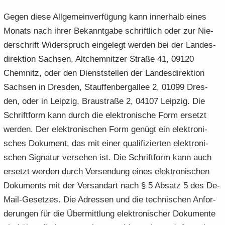
Gegen diese All­ge­mein­ver­fü­gung kann in­ner­halb eines
Mo­nats nach ihrer Be­kannt­ga­be schrift­lich oder zur Nie­
der­schrift Wi­der­spruch ein­ge­legt wer­den bei der Lan­des­
di­rek­ti­on Sach­sen, Alt­chem­nit­zer Stra­ße 41, 09120
Chem­nitz, oder den Dienst­stel­len der Lan­des­di­rek­ti­on
Sach­sen in Dres­den, Stauf­fen­berg­al­lee 2, 01099 Dres­
den, oder in Leip­zig, Brau­stra­ße 2, 04107 Leip­zig. Die
Schrift­form kann durch die elek­tro­ni­sche Form er­setzt
wer­den. Der elek­tro­ni­schen Form ge­nügt ein elek­tro­ni­
sches Do­ku­ment, das mit einer qua­li­fi­zier­ten elek­tro­ni­
schen Si­gna­tur ver­se­hen ist. Die Schrift­form kann auch
er­setzt wer­den durch Ver­sen­dung eines elek­tro­ni­schen
Do­ku­ments mit der Ver­sand­art nach § 5 Ab­satz 5 des De-​
Mail-Gesetzes. Die Adres­sen und die tech­ni­schen An­for­
de­run­gen für die Über­mitt­lung elek­tro­ni­scher Do­ku­men­te