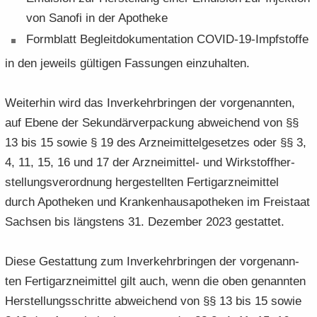
von Sa­no­fi in der Apo­the­ke
Form­blatt Be­gleit­do­ku­men­ta­ti­on COVID-​19-​Impfstoffe
in den je­weils gül­ti­gen Fas­sun­gen ein­zu­hal­ten.
Wei­ter­hin wird das In­ver­kehr­brin­gen der vor­ge­nann­ten,
auf Ebene der Se­kun­där­ver­pa­ckung ab­wei­chend von §§
13 bis 15 sowie § 19 des Arz­nei­mit­tel­ge­set­zes oder §§ 3,
4, 11, 15, 16 und 17 der Arzneimittel-​ und Wirk­stoff­her­
stel­lungs­ver­ord­nung her­ge­stell­ten Fer­tig­arz­nei­mit­tel
durch Apo­the­ken und Kran­ken­hau­s­apo­the­ken im Frei­staat
Sach­sen bis längs­tens 31. De­zem­ber 2023 ge­stat­tet.
Diese Ge­stat­tung zum In­ver­kehr­brin­gen der vor­ge­nann­
ten Fer­tig­arz­nei­mit­tel gilt auch, wenn die oben ge­nann­ten
Her­stel­lungs­schrit­te ab­wei­chend von §§ 13 bis 15 sowie