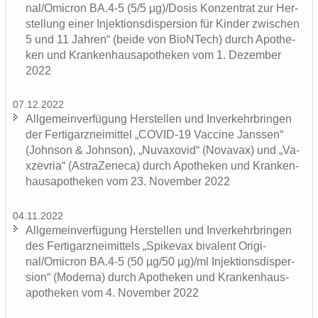
nal/Omic­ron BA.4-5 (5/5 µg)/Dosis Kon­zen­trat zur Her­
stel­lung einer In­jek­ti­ons­di­sper­si­on für Kin­der zwi­schen
5 und 11 Jah­ren“ (beide von BioNTech) durch Apo­the­
ken und Kran­ken­hau­s­apo­the­ken vom 1. De­zem­ber
2022
07.12.2022
All­ge­mein­ver­fü­gung Her­stel­len und In­ver­kehr­brin­gen
der Fer­tig­arz­nei­mit­tel „COVID-​19 Va­c­ci­ne Jans­sen“
(John­son & John­son), „Nu­va­xo­vid“ (No­va­vax) und „Va­
x­ze­vria“ (As­tra­Ze­ne­ca) durch Apo­the­ken und Kran­ken­
hau­s­apo­the­ken vom 23. No­vem­ber 2022
04.11.2022
All­ge­mein­ver­fü­gung Her­stel­len und In­ver­kehr­brin­gen
des Fer­tig­arz­nei­mit­tels „Spike­vax bi­va­lent Ori­gi­
nal/Omic­ron BA.4-5 (50 µg/50 µg)/ml In­jek­ti­ons­di­sper­
si­on“ (Mo­der­na) durch Apo­the­ken und Kran­ken­hau­s­
apo­the­ken vom 4. No­vem­ber 2022