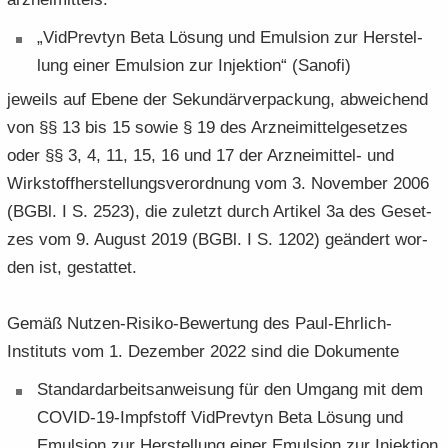
„Vid­Prev­tyn Beta Lö­sung und Emul­si­on zur Her­stel­
lung einer Emul­si­on zur In­jek­ti­on“ (Sa­no­fi)
je­weils auf Ebene der Se­kun­där­ver­pa­ckung, ab­wei­chend
von §§ 13 bis 15 sowie § 19 des Arz­nei­mit­tel­ge­set­zes
oder §§ 3, 4, 11, 15, 16 und 17 der Arzneimittel-​ und
Wirk­stoff­her­stel­lungs­ver­ord­nung vom 3. No­vem­ber 2006
(BGBl. I S. 2523), die zu­letzt durch Ar­ti­kel 3a des Ge­set­
zes vom 9. Au­gust 2019 (BGBl. I S. 1202) ge­än­dert wor­
den ist, ge­stat­tet.
Gemäß Nutzen-​Risiko-Bewertung des Paul-​Ehrlich-
Instituts vom 1. De­zem­ber 2022 sind die Do­ku­men­te
Stan­dard­ar­beits­an­wei­sung für den Um­gang mit dem
COVID-​19-​Impfstoff Vid­Prev­tyn Beta Lö­sung und
Emul­si­on zur Her­stel­lung einer Emul­si­on zur In­jek­ti­on