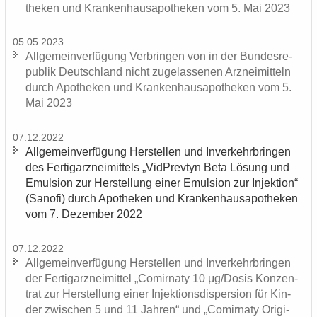
the­ken und Kran­ken­hau­s­apo­the­ken vom 5. Mai 2023
05.05.2023
All­ge­mein­ver­fü­gung Ver­brin­gen von in der Bun­des­re­
pu­blik Deutsch­land nicht zu­ge­las­se­nen Arz­nei­mit­teln
durch Apo­the­ken und Kran­ken­hau­s­apo­the­ken vom 5.
Mai 2023
07.12.2022
All­ge­mein­ver­fü­gung Her­stel­len und In­ver­kehr­brin­gen
des Fer­tig­arz­nei­mit­tels „Vid­Prev­tyn Beta Lö­sung und
Emul­si­on zur Her­stel­lung einer Emul­si­on zur In­jek­ti­on“
(Sa­no­fi) durch Apo­the­ken und Kran­ken­hau­s­apo­the­ken
vom 7. De­zem­ber 2022
07.12.2022
All­ge­mein­ver­fü­gung Her­stel­len und In­ver­kehr­brin­gen
der Fer­tig­arz­nei­mit­tel „Co­mirna­ty 10 μg/Dosis Kon­zen­
trat zur Her­stel­lung einer In­jek­ti­ons­di­sper­si­on für Kin­
der zwi­schen 5 und 11 Jah­ren“ und „Co­mirna­ty Ori­gi­