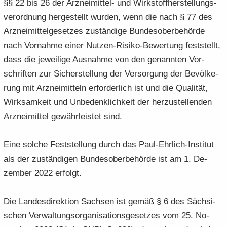
§§ 22 bis 26 der Arzneimittel-​ und Wirk­stoff­her­stel­lungs­
ver­ord­nung her­ge­stellt wur­den, wenn die nach § 77 des
Arz­nei­mit­tel­ge­set­zes zu­stän­di­ge Bun­des­ober­be­hör­de
nach Vor­nah­me einer Nutzen-​Risiko-Bewertung fest­stellt,
dass die je­wei­li­ge Aus­nah­me von den ge­nann­ten Vor­
schrif­ten zur Si­cher­stel­lung der Ver­sor­gung der Be­völ­ke­
rung mit Arz­nei­mit­teln er­for­der­lich ist und die Qua­li­tät,
Wirk­sam­keit und Un­be­denk­lich­keit der her­zu­stel­len­den
Arz­nei­mit­tel ge­währ­leis­tet sind.
Eine sol­che Fest­stel­lung durch das Paul-​Ehrlich-Institut
als der zu­stän­di­gen Bun­des­ober­be­hör­de ist am 1. De­
zem­ber 2022 er­folgt.
Die Lan­des­di­rek­ti­on Sach­sen ist gemäß § 6 des Säch­si­
schen Ver­wal­tungs­or­ga­ni­sa­ti­ons­ge­set­zes vom 25. No­