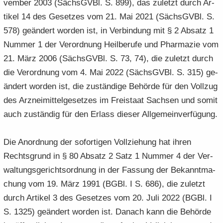
vem­ber 2003 (Sächs­GVBl. S. 899), das zu­letzt durch Ar­
ti­kel 14 des Ge­set­zes vom 21. Mai 2021 (Sächs­GVBl. S.
578) ge­än­dert wor­den ist, in Ver­bin­dung mit § 2 Ab­satz 1
Num­mer 1 der Ver­ord­nung Heil­be­ru­fe und Phar­ma­zie vom
21. März 2006 (Sächs­GVBl. S. 73, 74), die zu­letzt durch
die Ver­ord­nung vom 4. Mai 2022 (Sächs­GVBl. S. 315) ge­
än­dert wor­den ist, die zu­stän­di­ge Be­hör­de für den Voll­zug
des Arz­nei­mit­tel­ge­set­zes im Frei­staat Sach­sen und somit
auch zu­stän­dig für den Er­lass die­ser All­ge­mein­ver­fü­gung.
Die An­ord­nung der so­for­ti­gen Voll­zie­hung hat ihren
Rechts­grund in § 80 Ab­satz 2 Satz 1 Num­mer 4 der Ver­
wal­tungs­ge­richts­ord­nung in der Fas­sung der Be­kannt­ma­
chung vom 19. März 1991 (BGBl. I S. 686), die zu­letzt
durch Ar­ti­kel 3 des Ge­set­zes vom 20. Juli 2022 (BGBl. I
S. 1325) ge­än­dert wor­den ist. Da­nach kann die Be­hör­de