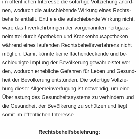
im öf­fent­li­chen In­ter­es­se die so­for­ti­ge Voll­zie­hung an­ord­
nen, wo­durch die auf­schie­ben­de Wir­kung eines Rechts­
be­helfs ent­fällt. Ent­fie­le die auf­schie­ben­de Wir­kung nicht,
wäre das In­ver­kehr­brin­gen der vor­ge­nann­ten Fer­tig­arz­
nei­mit­tel durch Apo­the­ken und Kran­ken­hau­s­apo­the­ken
wäh­rend eines lau­fen­den Rechts­be­helfs­ver­fah­rens nicht
mög­lich. Damit könn­te keine flä­chen­de­cken­de und be­
schleu­nig­te Imp­fung der Be­völ­ke­rung ge­währ­leis­tet wer­
den, wo­durch er­heb­li­che Ge­fah­ren für Leben und Ge­sund­
heit der Be­völ­ke­rung ent­stün­den. Die so­for­ti­ge Voll­zie­
hung die­ser All­ge­mein­ver­fü­gung ist not­wen­dig, um eine
Über­las­tung des Ge­sund­heits­sys­tems zu ver­hin­dern und
die Ge­sund­heit der Be­völ­ke­rung zu schüt­zen und liegt
somit im öf­fent­li­chen In­ter­es­se.
Rechts­be­helfs­be­leh­rung: