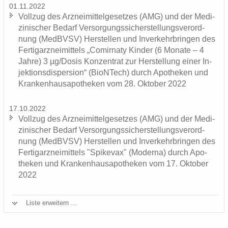
01.11.2022
Voll­zug des Arz­nei­mit­tel­ge­set­zes (AMG) und der Me­di­
zi­ni­scher Be­darf Ver­sor­gungs­si­cher­stel­lungs­ver­ord­
nung (MedBVSV) Her­stel­len und In­ver­kehr­brin­gen des
Fer­tig­arz­nei­mit­tels „Co­mirna­ty Kin­der (6 Mo­na­te – 4
Jahre) 3 µg/Dosis Kon­zen­trat zur Her­stel­lung einer In­
jek­ti­ons­di­sper­si­on“ (BioNTech) durch Apo­the­ken und
Kran­ken­hau­s­apo­the­ken vom 28. Ok­to­ber 2022
17.10.2022
Voll­zug des Arz­nei­mit­tel­ge­set­zes (AMG) und der Me­di­
zi­ni­scher Be­darf Ver­sor­gungs­si­cher­stel­lungs­ver­ord­
nung (MedBVSV) Her­stel­len und In­ver­kehr­brin­gen des
Fer­tig­arz­nei­mit­tels "Spike­vax" (Mo­der­na) durch Apo­
the­ken und Kran­ken­hau­s­apo­the­ken vom 17. Ok­to­ber
2022
Liste er­wei­tern ...