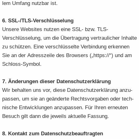
lem Um­fang nutz­bar ist.
6. SSL-/TLS-​Verschlüsselung
Un­se­re Web­sites nut­zen eine SSL- bzw. TLS-​
Verschlüsselung, um die Über­tra­gung ver­trau­li­cher In­hal­te
zu schüt­zen. Eine ver­schlüs­sel­te Ver­bin­dung er­ken­nen
Sie an der Adress­zei­le des Brow­sers („https://“) und am
Schloss-​Symbol.
7. Än­de­run­gen die­ser Da­ten­schutz­er­klä­rung
Wir be­hal­ten uns vor, diese Da­ten­schutz­er­klä­rung an­zu­
pas­sen, um sie an ge­än­der­te Rechts­vor­ga­ben oder tech­
ni­sche Ent­wick­lun­gen an­zu­pas­sen. Für Ihren er­neu­ten
Be­such gilt dann die je­weils ak­tu­el­le Fas­sung.
8. Kon­takt zum Da­ten­schutz­be­auf­trag­ten