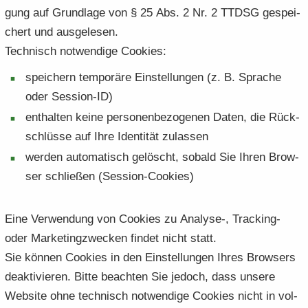
gung auf Grund­la­ge von § 25 Abs. 2 Nr. 2 TTDSG ge­spei­
chert und aus­ge­le­sen.
Tech­nisch not­wen­di­ge Coo­kies:
spei­chern tem­po­rä­re Ein­stel­lun­gen (z. B. Spra­che
oder Session-​ID)
ent­hal­ten keine per­so­nen­be­zo­ge­nen Daten, die Rück­
schlüs­se auf Ihre Iden­ti­tät zu­las­sen
wer­den au­to­ma­tisch ge­löscht, so­bald Sie Ihren Brow­
ser schlie­ßen (Session-​Cookies)
Eine Ver­wen­dung von Coo­kies zu Analyse-​, Tracking-​
oder Mar­ke­ting­zwe­cken fin­det nicht statt.
Sie kön­nen Coo­kies in den Ein­stel­lun­gen Ihres Brow­sers
de­ak­ti­vie­ren. Bitte be­ach­ten Sie je­doch, dass un­se­re
Web­site ohne tech­nisch not­wen­di­ge Coo­kies nicht in vol­