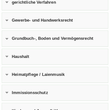
ge­richt­li­che Ver­fah­ren
Gewerbe-​ und Hand­werks­recht
Grundbuch-​, Boden und Ver­mö­gens­recht
Haus­halt
Hei­mat­pfle­ge / Lai­en­mu­sik
Im­mis­si­ons­schutz