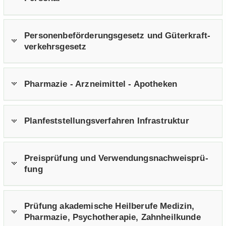
Per­so­nen­be­för­de­rungs­ge­setz und Gü­ter­kraft­
ver­kehrs­ge­setz
Phar­ma­zie - Arz­nei­mit­tel - Apo­the­ken
Plan­fest­stel­lungs­ver­fah­ren In­fra­struk­tur
Preis­prü­fung und Ver­wen­dungs­nach­weis­prü­
fung
Prü­fung aka­de­mi­sche Heil­be­ru­fe Me­di­zin,
Phar­ma­zie, Psy­cho­the­ra­pie, Zahn­heil­kun­de