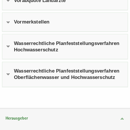
Vor­ab­quo­te Lan­d­ärz­te
Vor­merk­stel­len
Was­ser­recht­li­che Plan­fest­stel­lungs­ver­fah­ren
Hoch­was­ser­schutz
Was­ser­recht­li­che Plan­fest­stel­lungs­ver­fah­ren
Ober­flä­chen­was­ser und Hoch­was­ser­schutz
Herausgeber