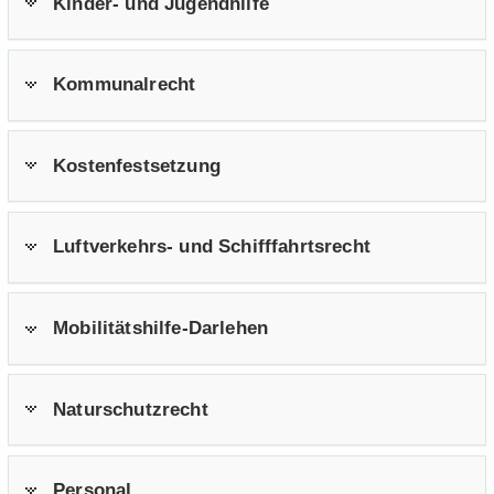
Kinder-​ und Ju­gend­hil­fe
Kom­mu­nal­recht
Kos­ten­fest­set­zung
Luftverkehrs-​ und Schiff­fahrts­recht
Mobilitätshilfe-​Darlehen
Na­tur­schutz­recht
Per­so­nal