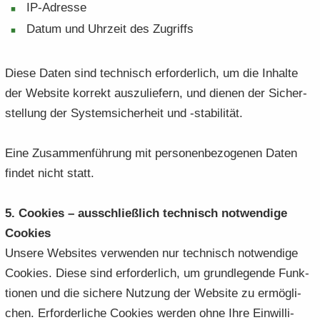
IP-​Adresse
Datum und Uhr­zeit des Zu­griffs
Diese Daten sind tech­nisch er­for­der­lich, um die In­hal­te
der Web­site kor­rekt aus­zu­lie­fern, und die­nen der Si­cher­
stel­lung der Sys­tem­si­cher­heit und -​stabilität.
Eine Zu­sam­men­füh­rung mit per­so­nen­be­zo­ge­nen Daten
fin­det nicht statt.
5. Coo­kies – aus­schließ­lich tech­nisch not­wen­di­ge
Coo­kies
Un­se­re Web­sites ver­wen­den nur tech­nisch not­wen­di­ge
Coo­kies. Diese sind er­for­der­lich, um grund­le­gen­de Funk­
tio­nen und die si­che­re Nut­zung der Web­site zu er­mög­li­
chen. Er­for­der­li­che Coo­kies wer­den ohne Ihre Ein­wil­li­