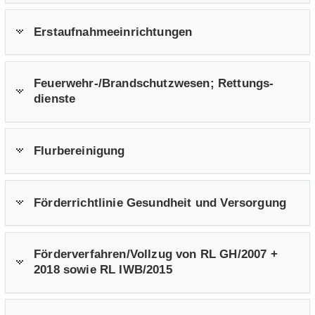
Erst­auf­nah­me­ein­rich­tun­gen
Feuerwehr-​/Brand­schutz­we­sen; Ret­tungs­
diens­te
Flur­be­rei­ni­gung
För­der­richt­li­nie Ge­sund­heit und Ver­sor­gung
För­der­ver­fah­ren/Voll­zug von RL GH/2007 +
2018 sowie RL IWB/2015