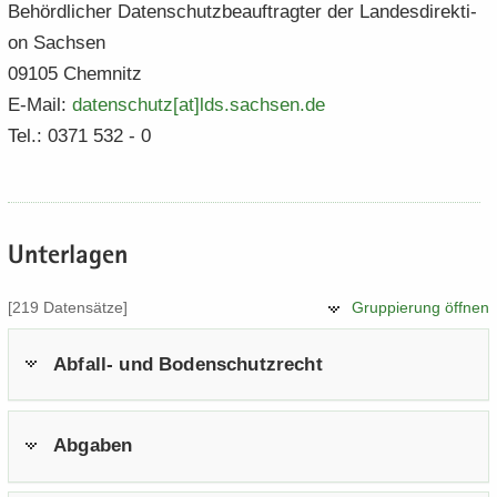
Be­hörd­li­cher Da­ten­schutz­be­auf­trag­ter der Lan­des­di­rek­ti­
on Sach­sen
09105 Chem­nitz
E-​Mail:
da­ten­schutz[at]lds.​sachsen.​de
Tel.: 0371 532 - 0
Un­ter­la­gen
[219 Da­ten­sät­ze]
Grup­pie­rung öff­nen
Abfall-​ und Bo­den­schutz­recht
Ab­ga­ben