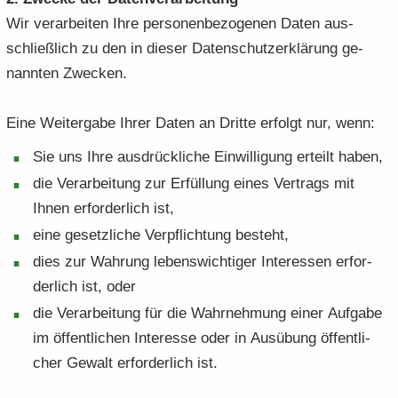
Wir ver­ar­bei­ten Ihre per­so­nen­be­zo­ge­nen Daten aus­
schließ­lich zu den in die­ser Da­ten­schutz­er­klä­rung ge­
nann­ten Zwe­cken.
Eine Wei­ter­ga­be Ihrer Daten an Drit­te er­folgt nur, wenn:
Sie uns Ihre aus­drück­li­che Ein­wil­li­gung er­teilt haben,
die Ver­ar­bei­tung zur Er­fül­lung eines Ver­trags mit
Ihnen er­for­der­lich ist,
eine ge­setz­li­che Ver­pflich­tung be­steht,
dies zur Wah­rung le­bens­wich­ti­ger In­ter­es­sen er­for­
der­lich ist, oder
die Ver­ar­bei­tung für die Wahr­neh­mung einer Auf­ga­be
im öf­fent­li­chen In­ter­es­se oder in Aus­übung öf­fent­li­
cher Ge­walt er­for­der­lich ist.