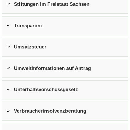
Stif­tun­gen im Frei­staat Sach­sen
Trans­pa­renz
Um­satz­steu­er
Um­welt­in­for­ma­tio­nen auf An­trag
Un­ter­halts­vor­schuss­ge­setz
Ver­brau­cher­insol­venz­be­ra­tung