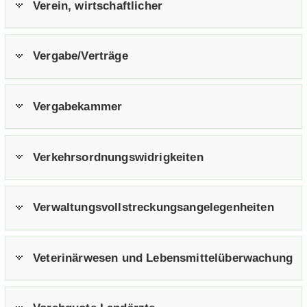
Ver­ein, wirt­schaft­li­cher
Ver­ga­be/Ver­trä­ge
Ver­ga­be­kam­mer
Ver­kehrs­ord­nungs­wid­rig­kei­ten
Ver­wal­tungs­voll­stre­ckungs­an­ge­le­gen­hei­ten
Ve­te­ri­när­we­sen und Le­bens­mit­tel­über­wa­chung