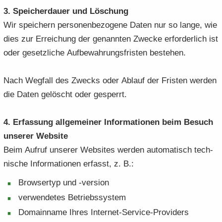
3. Spei­cher­dau­er und Lö­schung
Wir spei­chern per­so­nen­be­zo­ge­ne Daten nur so lange, wie
dies zur Er­rei­chung der ge­nann­ten Zwe­cke er­for­der­lich ist
oder ge­setz­li­che Auf­be­wah­rungs­fris­ten be­stehen.
Nach Weg­fall des Zwecks oder Ab­lauf der Fris­ten wer­den
die Daten ge­löscht oder ge­sperrt.
4. Er­fas­sung all­ge­mei­ner In­for­ma­tio­nen beim Be­such
un­se­rer Web­site
Beim Auf­ruf un­se­rer Web­sites wer­den au­to­ma­tisch tech­
ni­sche In­for­ma­tio­nen er­fasst, z. B.:
Brow­ser­typ und -​version
ver­wen­de­tes Be­triebs­sys­tem
Do­main­na­me Ihres Internet-​Service-Providers