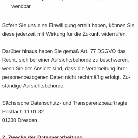
wend­bar
So­fern Sie uns eine Ein­wil­li­gung er­teilt haben, kön­nen Sie
diese je­der­zeit mit Wir­kung für die Zu­kunft wi­der­ru­fen.
Dar­über hin­aus haben Sie gemäß Art. 77 DSGVO das
Recht, sich bei einer Auf­sichts­be­hör­de zu be­schwe­ren,
wenn Sie der An­sicht sind, dass die Ver­ar­bei­tung Ihrer
per­so­nen­be­zo­ge­nen Daten nicht recht­mä­ßig er­folgt. Zu­
stän­di­ge Auf­sichts­be­hör­de:
Säch­si­sche Datenschutz-​ und Trans­pa­renz­be­auf­trag­te
Post­fach 11 01 32
01330 Dres­den
2. Zwe­cke der Da­ten­ver­ar­bei­tung