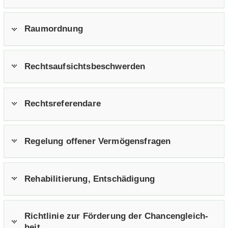
Raum­ord­nung
Rechts­auf­sichts­be­schwer­den
Rechts­re­fe­ren­da­re
Re­ge­lung of­fe­ner Ver­mö­gens­fra­gen
Re­ha­bi­li­tie­rung, Ent­schä­di­gung
Richt­li­nie zur För­de­rung der Chan­cen­gleich­
heit