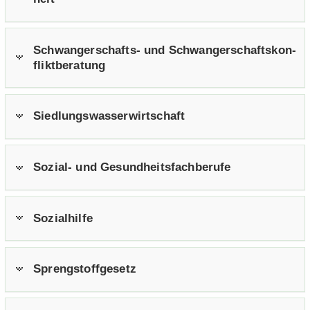
Schwangerschafts-​ und Schwan­ger­schafts­kon­
flikt­be­ra­tung
Sied­lungs­was­ser­wirt­schaft
Sozial-​ und Ge­sund­heits­fach­be­ru­fe
So­zi­al­hil­fe
Spreng­stoff­ge­setz