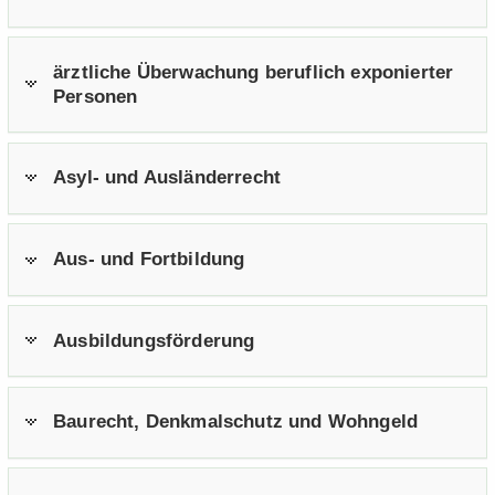
ärzt­li­che Über­wa­chung be­ruf­lich ex­po­nier­ter
Per­so­nen
Asyl- und Aus­län­der­recht
Aus- und Fort­bil­dung
Aus­bil­dungs­för­de­rung
Bau­recht, Denk­mal­schutz und Wohn­geld