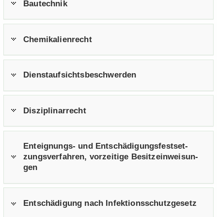
Bau­tech­nik
Che­mi­ka­li­en­recht
Dienst­auf­sichts­be­schwer­den
Dis­zi­pli­nar­recht
Enteignungs-​ und Ent­schä­di­gungs­fest­set­
zungs­ver­fah­ren, vor­zei­ti­ge Be­sitz­ein­wei­sun­
gen
Ent­schä­di­gung nach In­fek­ti­ons­schutz­ge­setz