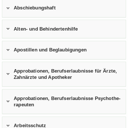
Ab­schie­bungs­haft
Alten-​ und Be­hin­der­ten­hil­fe
Apos­til­len und Be­glau­bi­gun­gen
Ap­pro­ba­tio­nen, Be­rufs­er­laub­nis­se für Ärzte,
Zahn­ärz­te und Apo­the­ker
Ap­pro­ba­tio­nen, Be­rufs­er­laub­nis­se Psy­cho­the­
ra­peu­ten
Ar­beits­schutz