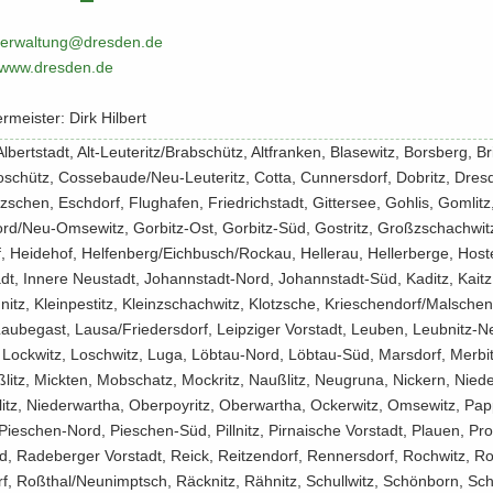
ver­wal­tung@dres­den.​de
​/​www.​dresden.​de
r­meis­ter: Dirk Hil­bert
 Al­bert­stadt, Alt-​Leuteritz/Brab­schütz, Alt­fran­ken, Bla­se­witz, Borsberg, Br
schütz, Cos­se­bau­de/Neu-​Leuteritz, Cotta, Cun­ners­dorf, Do­britz, Dres
­schen, Esch­dorf, Flug­ha­fen, Fried­rich­stadt, Git­ter­see, Goh­lis, Gom­lit
ord/Neu-​Omsewitz, Gorbitz-​Ost, Gorbitz-​Süd, Gostritz, Groß­zschach­wi
 Hei­de­hof, Hel­fen­berg/Eich­busch/Ro­ckau, Hel­ler­au, Hel­ler­ber­ge, Hos­te
tadt, In­ne­re Neu­stadt, Johannstadt-​Nord, Johannstadt-​Süd, Ka­ditz, Kait
itz, Klein­pes­titz, Klein­zschach­witz, Klotz­sche, Krie­schen­dorf/Mal­schen
au­be­gast, Lausa/Frie­ders­dorf, Leip­zi­ger Vor­stadt, Leu­ben, Leubnitz-​
, Lock­witz, Losch­witz, Luga, Löbtau-​Nord, Löbtau-​Süd, Mars­dorf, Mer­bi
itz, Mick­ten, Mob­schatz, Mock­ritz, Nauß­litz, Neu­gru­na, Ni­ckern, Nie­der
­litz, Nie­der­wartha, Ober­poy­ritz, Ober­wartha, Ocker­witz, Om­se­witz, Pap
Pieschen-​Nord, Pieschen-​Süd, Pill­nitz, Pir­na­i­sche Vor­stadt, Plau­en, Pro
d, Ra­de­ber­ger Vor­stadt, Reick, Reit­zen­dorf, Ren­ners­dorf, Roch­witz, R
rf, Roß­thal/Neun­imptsch, Räck­nitz, Rähnitz, Schull­witz, Schön­born, Sch