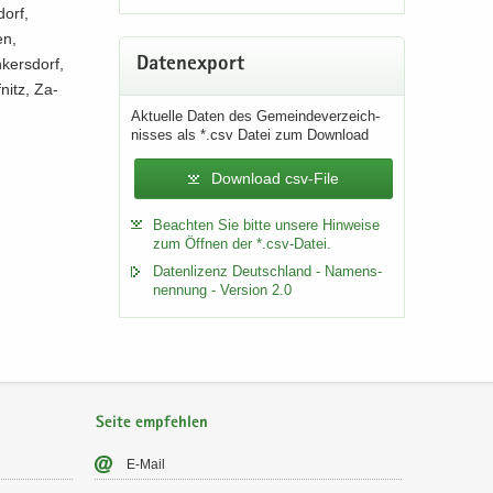
dorf,
en,
Da­ten­ex­port
kers­dorf,
­nitz, Za­
Ak­tu­el­le Daten des Ge­mein­de­ver­zeich­
nis­ses als *.csv Datei zum Down­load
Download csv-File
Be­ach­ten Sie bitte un­se­re Hin­wei­se
zum Öff­nen der *.csv-​Datei.
Da­ten­li­zenz Deutsch­land - Na­mens­
nen­nung - Ver­si­on 2.0
Seite empfehlen
E-​Mail