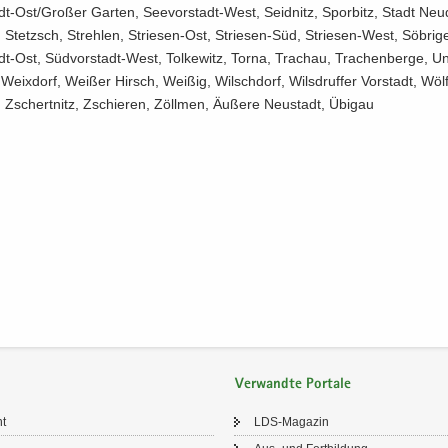
t-​Ost/Gro­ßer Gar­ten, Seevorstadt-​West, Seidnitz, Sp­orbitz, Stadt Neu­
 Stetzsch, Streh­len, Striesen-​Ost, Striesen-​Süd, Striesen-​West, Sö­b­ri­g
-​Ost, Südvorstadt-​West, Tol­ke­witz, Torna, Tra­ch­au, Tra­chen­ber­ge, Un­
Weix­dorf, Wei­ßer Hirsch, Wei­ßig, Wilsch­dorf, Wilsd­ruf­fer Vor­stadt, Wölf
 Zschert­nitz, Zschie­ren, Zöll­men, Äu­ße­re Neu­stadt, Übi­gau
Verwandte Portale
ht
LDS-​Magazin