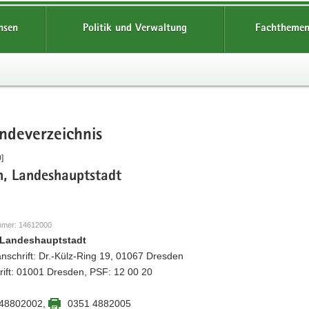
hsen
Politik und Verwaltung
Fachthemen
­de­ver­zeich­nis
]
n, Lan­des­haupt­stadt
m­mer: 14612000
Lan­des­haupt­stadt
an­schrift: Dr.-​Külz-Ring 19, 01067 Dres­den
hrift: 01001 Dres­den, PSF: 12 00 20
 48802002
,
0351 4882005