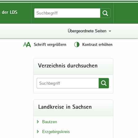
 der LDS
Übergeordnete Seiten
Schrift vergrößern
Kontrast erhöhen
Ver­zeich­nis durch­su­chen
Land­krei­se in Sach­sen
Baut­zen
Erz­ge­birgs­kreis