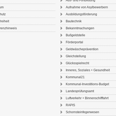
Aus- und Fort­bil­dung
sum
Auf­nah­me von Asyl­be­wer­bern
chutz
Aus­bil­dungs­för­de­rung
frei­heit
Bau­tech­nik
renz­hin­weis
Be­kannt­ma­chun­gen
Buß­geld­stel­le
För­der­por­tal
Geld­wä­sche­prä­ven­ti­on
Gleich­stel­lung
Glücks­spiel­recht
In­ne­res, So­zia­les + Ge­sund­heit
Kom­mu­nal21
Kommunal-​Investitions-Budget
Lan­des­prü­fungs­amt
Luft­ver­kehr + Bin­nen­schiff­fahrt
RAPIS
Schorn­stein­fe­ger­we­sen