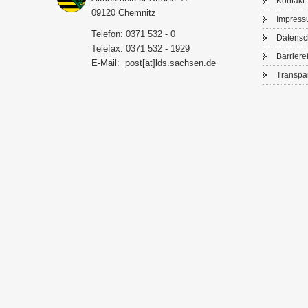
Kon­takt
09120 Chem­nitz
Im­pres­
Te­le­fon: 0371 532 - 0
Da­ten­s
Te­le­fax: 0371 532 - 1929
Bar­rie­re­
E-​Mail:
post[at]lds.sach­sen.de
Trans­pa­