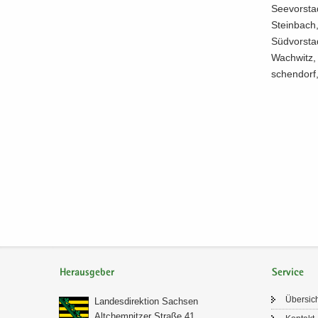
Seevorstad
Stein­bach,
Südvorstadt
Wach­witz, 
schen­dorf,
Herausgeber
Service
Über­sic
Lan­des­di­rek­ti­on Sach­sen
Alt­chem­nit­zer Stra­ße 41