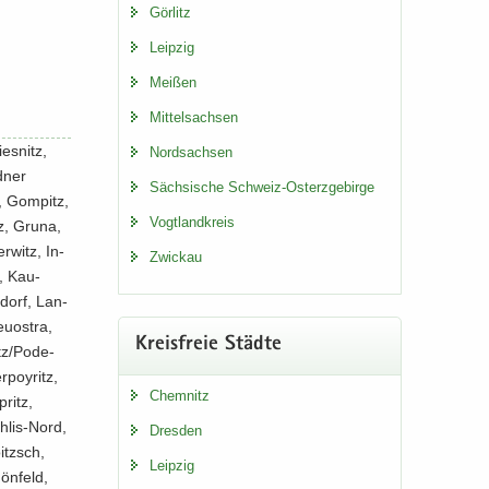
Gör­litz
Leip­zig
Mei­ßen
Mit­tel­sach­sen
ies­nitz,
Nord­sach­sen
d­ner
Säch­si­sche Schweiz-​Osterzgebirge
z, Gom­pitz,
Vogt­land­kreis
tz, Gruna,
r­witz, In­
Zwi­ckau
z, Kau­
­dorf, Lan­
Neuostra,
Kreis­freie Städ­te
tz/Po­de­
­poy­ritz,
Chem­nitz
pritz,
hlis-​Nord,
Dres­den
oitzsch,
Leip­zig
ön­feld,