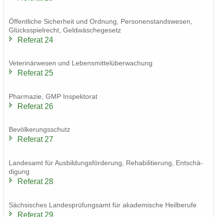
Öf­fent­li­che Si­cher­heit und Ord­nung, Per­so­nen­stands­we­sen,
Glücks­spiel­recht, Geld­wä­sche­ge­setz
Re­fe­rat 24
Ve­te­ri­när­we­sen und Le­bens­mit­tel­über­wa­chung
Re­fe­rat 25
Phar­ma­zie, GMP In­spek­to­rat
Re­fe­rat 26
Be­völ­ke­rungs­schutz
Re­fe­rat 27
Lan­des­amt für Aus­bil­dungs­för­de­rung, Re­ha­bi­li­tie­rung, Ent­schä­
di­gung
Re­fe­rat 28
Säch­si­sches Lan­des­prü­fungs­amt für aka­de­mi­sche Heil­be­ru­fe
Re­fe­rat 29