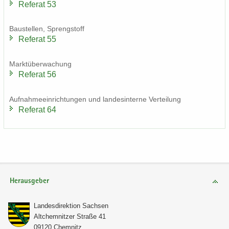
Re­fe­rat 53
Bau­stel­len, Spreng­stoff
Re­fe­rat 55
Markt­über­wa­chung
Re­fe­rat 56
Auf­nah­me­ein­rich­tun­gen und lan­des­in­ter­ne Ver­tei­lung
Re­fe­rat 64
Herausgeber
Lan­des­di­rek­ti­on Sach­sen
Alt­chem­nit­zer Stra­ße 41
09120 Chem­nitz