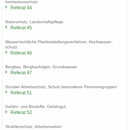
Im­mis­si­ons­schutz
Re­fe­rat 44
Na­tur­schutz, Land­schafts­pfle­ge
Re­fe­rat 45
Was­ser­recht­li­che Plan­fest­stel­lungs­ver­fah­ren, Hoch­was­ser­
schutz
Re­fe­rat 46
Berg­bau. Berg­bau­fol­gen, Grund­was­ser
Re­fe­rat 47
So­zia­ler Ar­beits­schutz, Schutz be­son­de­rer Per­so­nen­grup­pen
Re­fe­rat 51
Gefahr-​ und Bio­stof­fe, Ge­fahr­gut
Re­fe­rat 52
Strah­len­schutz, Ar­beits­me­di­zin