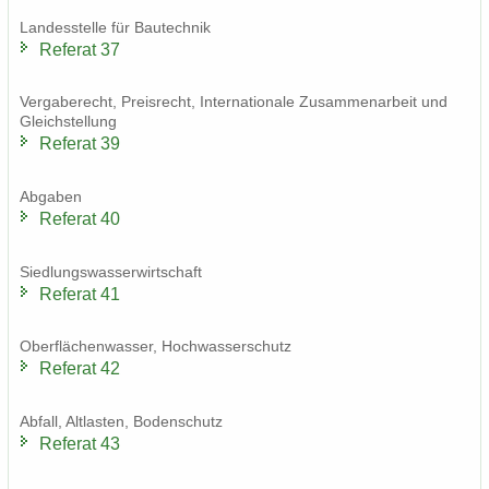
Lan­des­stel­le für Bau­tech­nik
Re­fe­rat 37
Ver­ga­be­recht, Preis­recht, In­ter­na­tio­na­le Zu­sam­men­ar­beit und
Gleich­stel­lung
Re­fe­rat 39
Ab­ga­ben
Re­fe­rat 40
Sied­lungs­was­ser­wirt­schaft
Re­fe­rat 41
Ober­flä­chen­was­ser, Hoch­was­ser­schutz
Re­fe­rat 42
Ab­fall, Alt­las­ten, Bo­den­schutz
Re­fe­rat 43