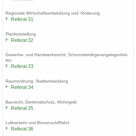
Re­gio­na­le Wirt­schafts­ent­wick­lung und -​förderung
Re­fe­rat 31
Plan­fest­stel­lung
Re­fe­rat 32
Gewerbe-​ und Hand­werks­recht, Schorn­stein­fe­ge­r­an­ge­le­gen­hei­
ten
Re­fe­rat 33
Raum­ord­nung, Stadt­ent­wick­lung
Re­fe­rat 34
Bau­recht, Denk­mal­schutz, Wohn­geld
Re­fe­rat 35
Luft­ver­kehr und Bin­nen­schiff­fahrt
Re­fe­rat 36