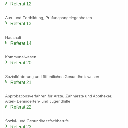
Re­fe­rat 12
Aus- und Fort­bil­dung, Prü­fungs­an­ge­le­gen­hei­ten
Re­fe­rat 13
Haus­halt
Re­fe­rat 14
Kom­mu­nal­we­sen
Re­fe­rat 20
So­zi­al­för­de­rung und öf­fent­li­ches Ge­sund­heits­we­sen
Re­fe­rat 21
Ap­pro­ba­ti­ons­ver­fah­ren für Ärzte, Zahn­ärz­te und Apo­the­ker,
Alten-​ Behinderten-​ und Ju­gend­hil­fe
Re­fe­rat 22
Sozial-​ und Ge­sund­heits­fach­be­ru­fe
Re­fe­rat 23