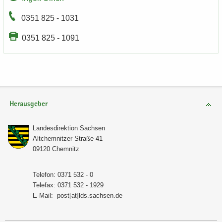
0351 825 - 1031
0351 825 - 1091
Herausgeber
Lan­des­di­rek­ti­on Sach­sen
Alt­chem­nit­zer Stra­ße 41
09120 Chem­nitz
Te­le­fon: 0371 532 - 0
Te­le­fax: 0371 532 - 1929
E-​Mail:
post[at]lds.sach­sen.de