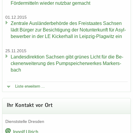
För­der­mit­teln wie­der nutz­bar ge­macht
01.12.2015
Zen­tra­le Aus­län­der­be­hör­de des Frei­staa­tes Sach­sen
lädt Bür­ger zur Be­sich­ti­gung der Not­un­ter­kunft für Asyl­
be­wer­ber in der LE Ki­cker­hall in Leipzig-​Plagwitz ein
25.11.2015
Lan­des­di­rek­ti­on Sach­sen gibt grü­nes Licht für die Be­
cken­er­wei­te­rung des Pump­spei­cher­wer­kes Mar­kers­
bach
Liste er­wei­tern ...
Ihr Kon­takt vor Ort
Dienst­stel­le Dres­den
In­golf Ul­rich