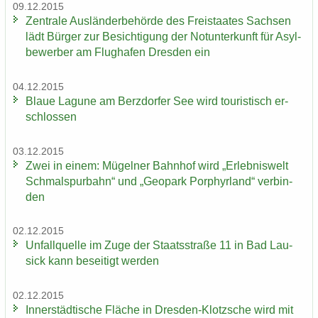
09.12.2015
Zen­tra­le Aus­län­der­be­hör­de des Frei­staa­tes Sach­sen
lädt Bür­ger zur Be­sich­ti­gung der Not­un­ter­kunft für Asyl­
be­wer­ber am Flug­ha­fen Dres­den ein
04.12.2015
Blaue La­gu­ne am Berz­dor­fer See wird tou­ris­tisch er­
schlos­sen
03.12.2015
Zwei in einem: Mü­gel­ner Bahn­hof wird „Er­leb­nis­welt
Schmal­spur­bahn“ und „Geo­park Por­phyr­land“ ver­bin­
den
02.12.2015
Un­fall­quel­le im Zuge der Staats­stra­ße 11 in Bad Lau­
sick kann be­sei­tigt wer­den
02.12.2015
In­ner­städ­ti­sche Flä­che in Dresden-​Klotzsche wird mit