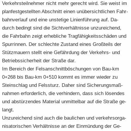
Ver­kehrs­teil­neh­mer nicht mehr ge­recht wird. Sie weist im
plan­fest­ge­stell­ten Ab­schnitt einen un­über­sicht­li­chen Fahr­
bahn­ver­lauf und eine un­ste­ti­ge Li­ni­en­füh­rung auf. Da­
durch be­dingt sind die Sicht­ver­hält­nis­se un­zu­rei­chend,
die Fahr­bahn zeigt er­heb­li­che Trag­fä­hig­keits­schä­den und
Spur­rin­nen. Der schlech­te Zu­stand eines Groß­teils der
Stütz­mau­ern stellt eine Ge­fähr­dung der Verkehrs-​ und
Be­triebs­si­cher­heit der Stra­ße dar.
Im Be­reich der Fels­an­schnitt­bö­schun­gen von Bau-​km
0+268 bis Bau-​km 0+510 kommt es immer wie­der zu
Stein­schlag und Fels­sturz. Daher sind Si­che­rungs­maß­
nah­men er­for­der­lich, die ver­hin­dern, dass sich lö­sen­des
und ab­stür­zen­des Ma­te­ri­al un­mit­tel­bar auf die Stra­ße ge­
langt.
Un­zu­rei­chend sind auch die bau­li­chen und ver­kehrs­or­ga­
ni­sa­to­ri­schen Ver­hält­nis­se an der Ein­mün­dung der Ge­