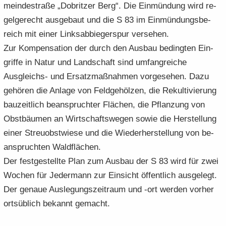
mein­de­stra­ße „Do­brit­zer Berg“. Die Ein­mün­dung wird re­
gel­ge­recht aus­ge­baut und die S 83 im Ein­mün­dungs­be­
reich mit einer Links­ab­bie­ger­spur ver­se­hen.
Zur Kom­pen­sa­ti­on der durch den Aus­bau be­ding­ten Ein­
grif­fe in Natur und Land­schaft sind um­fang­rei­che
Ausgleichs-​ und Er­satz­maß­nah­men vor­ge­se­hen. Dazu
ge­hö­ren die An­la­ge von Feld­ge­höl­zen, die Re­kul­ti­vie­rung
bau­zeit­lich be­an­spruch­ter Flä­chen, die Pflan­zung von
Obst­bäu­men an Wirt­schafts­we­gen sowie die Her­stel­lung
einer Streu­obst­wie­se und die Wie­der­her­stel­lung von be­
an­spruch­ten Wald­flä­chen.
Der fest­ge­stell­te Plan zum Aus­bau der S 83 wird für zwei
Wo­chen für Je­der­mann zur Ein­sicht öf­fent­lich aus­ge­legt.
Der ge­naue Aus­le­gungs­zeit­raum und -ort wer­den vor­her
orts­üb­lich be­kannt ge­macht.