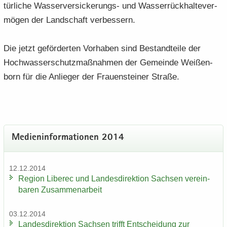
tür­li­che Wasserversickerungs-​ und Was­ser­rück­hal­te­ver­
mö­gen der Land­schaft ver­bes­sern.
Die jetzt ge­för­der­ten Vor­ha­ben sind Be­stand­tei­le der
Hoch­was­ser­schutz­maß­nah­men der Ge­mein­de Wei­ßen­
born für die An­lie­ger der Frau­en­stei­ner Stra­ße.
Me­di­en­in­for­ma­tio­nen 2014
12.12.2014
Re­gi­on Li­be­rec und Lan­des­di­rek­ti­on Sach­sen ver­ein­
ba­ren Zu­sam­men­ar­beit
03.12.2014
Lan­des­di­rek­ti­on Sach­sen trifft Ent­schei­dung zur