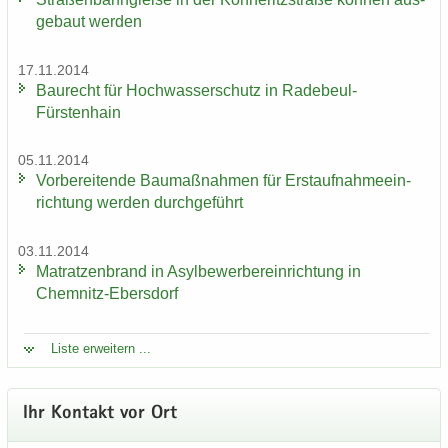
ge­baut wer­den
17.11.2014
Bau­recht für Hoch­was­ser­schutz in Radebeul-​
Fürstenhain
05.11.2014
Vor­be­rei­ten­de Bau­maß­nah­men für Erst­auf­nah­me­ein­
rich­tung wer­den durch­ge­führt
03.11.2014
Ma­trat­zen­brand in Asyl­be­wer­ber­ein­rich­tung in
Chemnitz-​Ebersdorf
Liste er­wei­tern ...
Ihr Kon­takt vor Ort