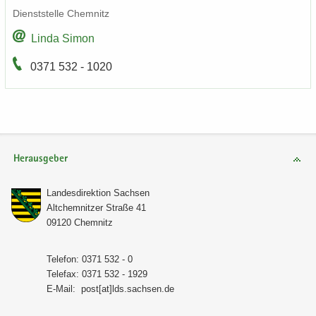
Dienst­stel­le Chem­nitz
Linda Simon
0371 532 - 1020
Herausgeber
Lan­des­di­rek­ti­on Sach­sen
Alt­chem­nit­zer Stra­ße 41
09120 Chem­nitz
Te­le­fon: 0371 532 - 0
Te­le­fax: 0371 532 - 1929
E-​Mail:
post[at]lds.sach­sen.de