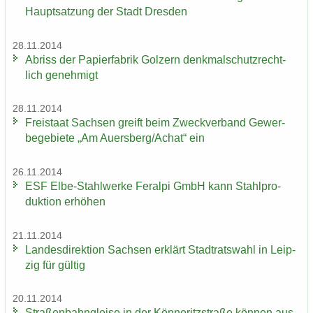
Haupt­sat­zung der Stadt Dres­den
28.11.2014
Ab­riss der Pa­pier­fa­brik Golz­ern denk­mal­schutz­recht­
lich ge­neh­migt
28.11.2014
Frei­staat Sach­sen greift beim Zweck­ver­band Ge­wer­
be­ge­bie­te „Am Au­ers­berg/Achat“ ein
26.11.2014
ESF Elbe-​Stahlwerke Fer­al­pi GmbH kann Stahl­pro­
duk­ti­on er­hö­hen
21.11.2014
Lan­des­di­rek­ti­on Sach­sen er­klärt Stadt­rats­wahl in Leip­
zig für gül­tig
20.11.2014
Stra­ßen­bahn­glei­se in der Kön­ne­ritz­stra­ße kön­nen aus­