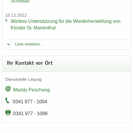
Schildau
10.12.2012
Wei­te­re Un­ter­stüt­zung für die Wie­der­her­stel­lung von
Klos­ter St. Ma­ri­en­thal
Liste er­wei­tern ...
Ihr Kon­takt vor Ort
Dienst­stel­le Leip­zig
Mandy Peschang
0341 977 - 1004
0341 977 - 1099