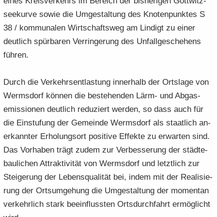
eines Kreis­ver­kehrs im Be­reich der bis­he­ri­gen Gött­witz­
see­kur­ve sowie die Um­ge­stal­tung des Kno­ten­punk­tes S
38 / kom­mu­na­len Wirt­schafts­weg am Lin­digt zu einer
deut­lich spür­ba­ren Ver­rin­ge­rung des Un­fall­ge­sche­hens
füh­ren.
Durch die Ver­kehrs­ent­las­tung in­ner­halb der Orts­la­ge von
Werms­dorf kön­nen die be­stehen­den Lärm- und Ab­gas­
emis­sio­nen deut­lich re­du­ziert wer­den, so dass auch für
die Ein­stu­fung der Ge­mein­de Werms­dorf als staat­lich an­
er­kann­ter Er­ho­lungs­ort po­si­ti­ve Ef­fek­te zu er­war­ten sind.
Das Vor­ha­ben trägt zudem zur Ver­bes­se­rung der städ­te­
bau­li­chen At­trak­ti­vi­tät von Werms­dorf und letzt­lich zur
Stei­ge­rung der Le­bens­qua­li­tät bei, indem mit der Rea­li­sie­
rung der Orts­um­ge­hung die Um­ge­stal­tung der mo­men­tan
ver­kehr­lich stark be­ein­fluss­ten Orts­durch­fahrt er­mög­licht