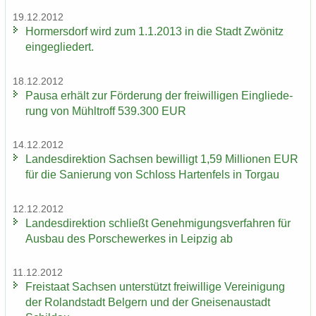
19.12.2012
Hor­mers­dorf wird zum 1.1.2013 in die Stadt Zwö­nitz
ein­ge­glie­dert.
18.12.2012
Pausa er­hält zur För­de­rung der frei­wil­li­gen Ein­glie­de­
rung von Mühl­troff 539.300 EUR
14.12.2012
Lan­des­di­rek­ti­on Sach­sen be­wil­ligt 1,59 Mil­lio­nen EUR
für die Sa­nie­rung von Schloss Har­ten­fels in Tor­gau
12.12.2012
Lan­des­di­rek­ti­on schließt Ge­neh­mi­gungs­ver­fah­ren für
Aus­bau des Por­sche­wer­kes in Leip­zig ab
11.12.2012
Frei­staat Sach­sen un­ter­stützt frei­wil­li­ge Ver­ei­ni­gung
der Ro­land­stadt Bel­gern und der Gnei­sen­au­stadt