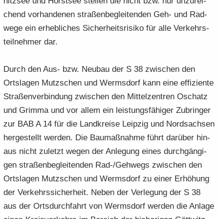
nitz­see und Horst­see stel­len die nicht bzw. nur un­zu­rei­
chend vor­han­de­nen stra­ßen­be­glei­ten­den Geh- und Rad­
we­ge ein er­heb­li­ches Si­cher­heits­ri­si­ko für alle Ver­kehrs­
teil­neh­mer dar.
Durch den Aus- bzw. Neu­bau der S 38 zwi­schen den
Orts­la­gen Mutz­schen und Werms­dorf kann eine ef­fi­zi­en­te
Stra­ßen­ver­bin­dung zwi­schen den Mit­tel­zen­tren Oschatz
und Grim­ma und vor allem ein leis­tungs­fä­hi­ger Zu­brin­ger
zur BAB A 14 für die Land­krei­se Leip­zig und Nord­sach­sen
her­ge­stellt wer­den. Die Bau­maß­nah­me führt dar­über hin­
aus nicht zu­letzt wegen der An­le­gung eines durch­gän­gi­
gen stra­ßen­be­glei­ten­den Rad-/Geh­wegs zwi­schen den
Orts­la­gen Mutz­schen und Werms­dorf zu einer Er­hö­hung
der Ver­kehrs­si­cher­heit. Neben der Ver­le­gung der S 38
aus der Orts­durch­fahrt von Werms­dorf wer­den die An­la­ge