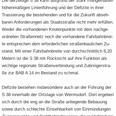
Die der­zei­ti­ge S 38 kann auf­grund der stark man­gel­haf­ten
hö­hen­mä­ßi­gen Li­ni­en­füh­rung und der De­fi­zi­te in ihrer
Tras­sie­rung die be­stehen­den und für die Zu­kunft ab­seh­
ba­ren An­for­de­run­gen als Staats­stra­ße nicht mehr er­fül­len.
Weder die vor­han­de­nen Kno­ten­punk­te mit dem nach­ge­
ord­ne­ten Stra­ßen­netz noch die vor­han­de­ne Fahr­bahn­brei­
te ent­spre­chen dem er­for­der­li­chen stra­ßen­bau­li­chen Zu­
stand. Mit einer Fahr­bahn­brei­te von durch­schnitt­lich 6,20
Me­tern ist die S 38 mit Rück­sicht auf ihre Funk­ti­on als
wich­ti­ge re­gio­na­le Stra­ßen­ver­bin­dung und Zu­brin­ger­stra­
ße zur BAB A 14 im Be­stand zu schmal.
De­fi­zi­te be­stehen ins­be­son­de­re auch an der Füh­rung der
S 38 in­ner­halb der Orts­la­ge von Werms­dorf. Dort er­ge­ben
sich durch die eng an die Stra­ße an­lie­gen­de Be­bau­ung
sowie durch schlech­te Ein­seh­bar­keit von Ein­mün­dun­gen