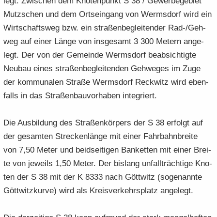
legt. Zwi­schen dem Kno­ten­punkt S 38 / Ge­wer­be­ge­biet
Mutz­schen und dem Orts­ein­gang von Werms­dorf wird ein
Wirt­schafts­weg bzw. ein stra­ßen­be­glei­ten­der Rad-/Geh­
weg auf einer Länge von ins­ge­samt 3 300 Me­tern an­ge­
legt. Der von der Ge­mein­de Werms­dorf be­ab­sich­tig­te
Neu­bau eines stra­ßen­be­glei­ten­den Geh­we­ges im Zuge
der kom­mu­na­len Stra­ße Werms­dorf Reck­witz wird eben­
falls in das Stra­ßen­bau­vor­ha­ben in­te­griert.
Die Aus­bil­dung des Stra­ßen­kör­pers der S 38 er­folgt auf
der ge­sam­ten Stre­cken­län­ge mit einer Fahr­bahn­brei­te
von 7,50 Meter und beid­sei­ti­gen Ban­ket­ten mit einer Brei­
te von je­weils 1,50 Meter. Der bis­lang un­fall­träch­ti­ge Kno­
ten der S 38 mit der K 8333 nach Gött­witz (so­ge­nann­te
Gött­witz­kur­ve) wird als Kreis­ver­kehrs­platz an­ge­legt.