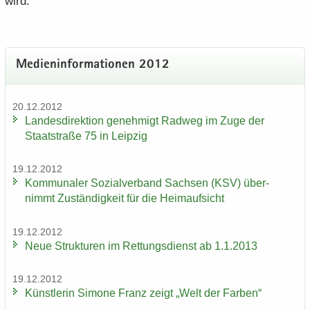
wird.
Me­di­en­in­for­ma­tio­nen 2012
20.12.2012
Lan­des­di­rek­ti­on ge­neh­migt Rad­weg im Zuge der
Staat­stra­ße 75 in Leip­zig
19.12.2012
Kom­mu­na­ler So­zi­al­ver­band Sach­sen (KSV) über­
nimmt Zu­stän­dig­keit für die Heim­auf­sicht
19.12.2012
Neue Struk­tu­ren im Ret­tungs­dienst ab 1.1.2013
19.12.2012
Künst­le­rin Si­mo­ne Franz zeigt „Welt der Far­ben“