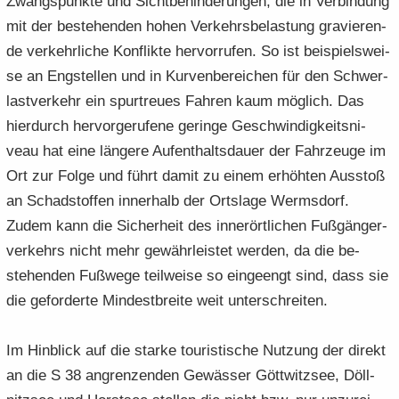
Zwangs­punk­te und Sicht­be­hin­de­run­gen, die in Ver­bin­dung
mit der be­stehen­den hohen Ver­kehrs­be­las­tung gra­vie­ren­
de ver­kehr­li­che Kon­flik­te her­vor­ru­fen. So ist bei­spiels­wei­
se an Eng­stel­len und in Kur­ven­be­rei­chen für den Schwer­
last­ver­kehr ein spur­treu­es Fah­ren kaum mög­lich. Das
hier­durch her­vor­ge­ru­fe­ne ge­rin­ge Ge­schwin­dig­keits­ni­
veau hat eine län­ge­re Auf­ent­halts­dau­er der Fahr­zeu­ge im
Ort zur Folge und führt damit zu einem er­höh­ten Aus­stoß
an Schad­stof­fen in­ner­halb der Orts­la­ge Werms­dorf.
Zudem kann die Si­cher­heit des in­ner­ört­li­chen Fuß­gän­ger­
ver­kehrs nicht mehr ge­währ­leis­tet wer­den, da die be­
stehen­den Fuß­we­ge teil­wei­se so ein­ge­engt sind, dass sie
die ge­for­der­te Min­dest­brei­te weit un­ter­schrei­ten.
Im Hin­blick auf die star­ke tou­ris­ti­sche Nut­zung der di­rekt
an die S 38 an­gren­zen­den Ge­wäs­ser Gött­witz­see, Döll­